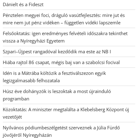
Dánielt és a Fideszt
Pénztelen megyei foci, dráguló vasútfejlesztés: mire jut és
mire nem jut pénz vidéken – független vidéki lapszemle
Felsőoktatás: igen eredményes felvételi időszakra tekinthet
vissza a Nyíregyházi Egyetem
Szpari–Újpest rangadóval kezdődik ma este az NB I
Hiába rajtol 86 csapat, mégis baj van a szabolcsi focival
Idén is a Mátrába költözik a fesztiválszezon egyik
legizgalmasabb felhozatala
Húsz éve dohányzók is leszoktak a most újrainduló
programban
Közoktatás: A miniszter megtalálta a Klebelsberg Központ új
vezetőjét
Nyilvános pódiumbeszélgetést szerveznek a Júlia Fürdő
jövőjéről Nyíregyházán