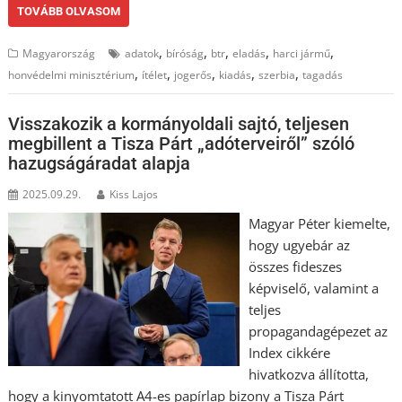
TOVÁBB OLVASOM
,
,
,
,
,
Magyarország
adatok
bíróság
btr
eladás
harci jármű
,
,
,
,
,
honvédelmi minisztérium
ítélet
jogerős
kiadás
szerbia
tagadás
Visszakozik a kormányoldali sajtó, teljesen
megbillent a Tisza Párt „adóterveiről” szóló
hazugságáradat alapja
2025.09.29.
Kiss Lajos
Magyar Péter kiemelte,
hogy ugyebár az
összes fideszes
képviselő, valamint a
teljes
propagandagépezet az
Index cikkére
hivatkozva állította,
hogy a kinyomtatott A4-es papírlap bizony a Tisza Párt