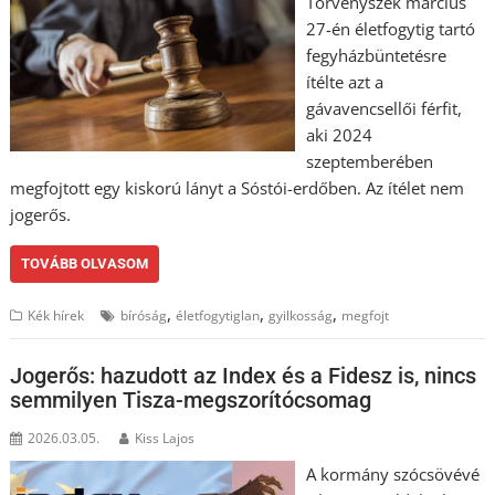
Törvényszék március
27-én életfogytig tartó
fegyházbüntetésre
ítélte azt a
gávavencsellői férfit,
aki 2024
szeptemberében
megfojtott egy kiskorú lányt a Sóstói-erdőben. Az ítélet nem
jogerős.
TOVÁBB OLVASOM
,
,
,
Kék hírek
bíróság
életfogytiglan
gyilkosság
megfojt
Jogerős: hazudott az Index és a Fidesz is, nincs
semmilyen Tisza-megszorítócsomag
2026.03.05.
Kiss Lajos
A kormány szócsövévé