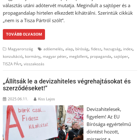
választás utáni adótervét mutatja. Megindult a sajtóper és a
propagandalap hirtelen elkezdett kihátrálni. Szerintük cikkük
„nem is a Tisza Pártról szólt”.
TOVÁBB OLVASOM
,
,
,
,
,
,
Magyarország
adóemelés
alap
bíróság
fidesz
hazugság
index
,
,
,
,
,
,
konzultáció
kormány
magyar péter
megbillent
propaganda
sajtóper
,
TISZA PÁrt
visszakozás
„Állítsák le a devizahiteles végrehajtásokat és
szerződéseket!”
2025.06.11.
Kiss Lajos
Devizahitelesek,
figyelem! Az EU
Bírósága egyértelmű
döntést hozott,
miszerint a