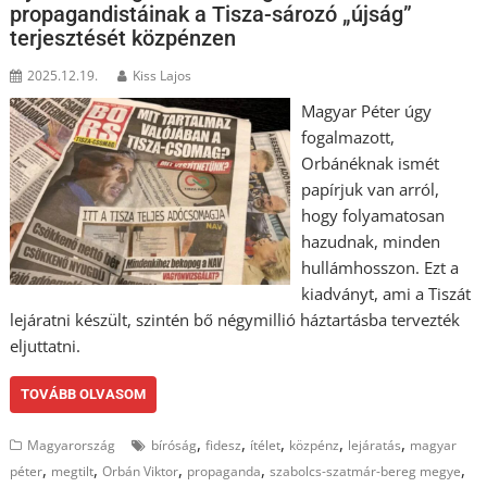
propagandistáinak a Tisza-sározó „újság”
terjesztését közpénzen
2025.12.19.
Kiss Lajos
Magyar Péter úgy
fogalmazott,
Orbánéknak ismét
papírjuk van arról,
hogy folyamatosan
hazudnak, minden
hullámhosszon. Ezt a
kiadványt, ami a Tiszát
lejáratni készült, szintén bő négymillió háztartásba tervezték
eljuttatni.
TOVÁBB OLVASOM
,
,
,
,
,
Magyarország
bíróság
fidesz
ítélet
közpénz
lejáratás
magyar
,
,
,
,
,
péter
megtilt
Orbán Viktor
propaganda
szabolcs-szatmár-bereg megye