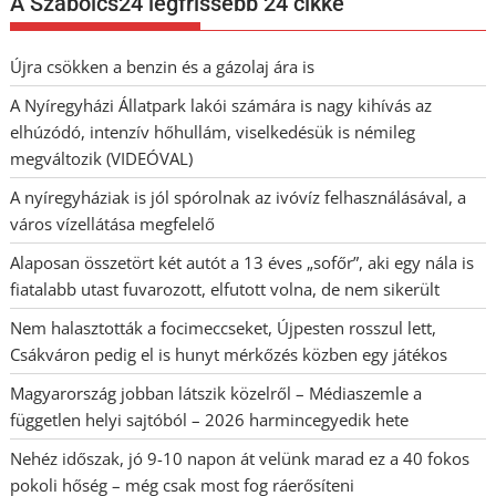
A Szabolcs24 legfrissebb 24 cikke
Újra csökken a benzin és a gázolaj ára is
A Nyíregyházi Állatpark lakói számára is nagy kihívás az
elhúzódó, intenzív hőhullám, viselkedésük is némileg
megváltozik (VIDEÓVAL)
A nyíregyháziak is jól spórolnak az ivóvíz felhasználásával, a
város vízellátása megfelelő
Alaposan összetört két autót a 13 éves „sofőr”, aki egy nála is
fiatalabb utast fuvarozott, elfutott volna, de nem sikerült
Nem halasztották a focimeccseket, Újpesten rosszul lett,
Csákváron pedig el is hunyt mérkőzés közben egy játékos
Magyarország jobban látszik közelről – Médiaszemle a
független helyi sajtóból – 2026 harmincegyedik hete
Nehéz időszak, jó 9-10 napon át velünk marad ez a 40 fokos
pokoli hőség – még csak most fog ráerősíteni