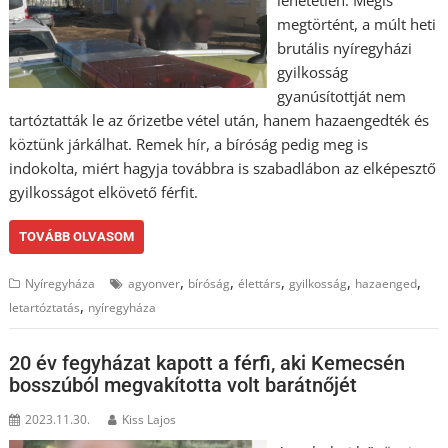
lehetetlen. Mégis
megtörtént, a múlt heti
brutális nyíregyházi
gyilkosság
gyanúsítottját nem
tartóztatták le az őrizetbe vétel után, hanem hazaengedték és
köztünk járkálhat. Remek hír, a bíróság pedig meg is
indokolta, miért hagyja továbbra is szabadlábon az elképesztő
gyilkosságot elkövető férfit.
TOVÁBB OLVASOM
,
,
,
,
,
Nyíregyháza
agyonver
bíróság
élettárs
gyilkosság
hazaenged
,
letartóztatás
nyíregyháza
20 év fegyházat kapott a férfi, aki Kemecsén
bosszúból megvakította volt barátnőjét
2023.11.30.
Kiss Lajos