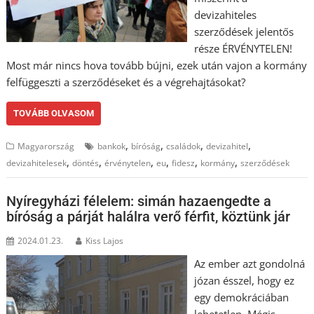
devizahiteles
szerződések jelentős
része ÉRVÉNYTELEN!
Most már nincs hova tovább bújni, ezek után vajon a kormány
felfüggeszti a szerződéseket és a végrehajtásokat?
TOVÁBB OLVASOM
,
,
,
,
Magyarország
bankok
bíróság
családok
devizahitel
,
,
,
,
,
,
devizahitelesek
döntés
érvénytelen
eu
fidesz
kormány
szerződések
Nyíregyházi félelem: simán hazaengedte a
bíróság a párját halálra verő férfit, köztünk jár
2024.01.23.
Kiss Lajos
Az ember azt gondolná
józan ésszel, hogy ez
egy demokráciában