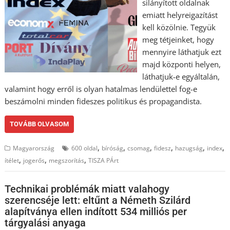
silányított oldalnak
emiatt helyreigazítást
kell közölnie. Tegyük
meg tétjeinket, hogy
mennyire láthatjuk ezt
majd központi helyen,
láthatjuk-e egyáltalán,
valamint hogy erről is olyan hatalmas lendülettel fog-e
beszámolni minden fideszes politikus és propagandista.
TOVÁBB OLVASOM
,
,
,
,
,
,
Magyarország
600 oldal
bíróság
csomag
fidesz
hazugság
index
,
,
,
ítélet
jogerős
megszorítás
TISZA PÁrt
Technikai problémák miatt valahogy
szerencséje lett: eltűnt a Németh Szilárd
alapítványa ellen indított 534 milliós per
tárgyalási anyaga