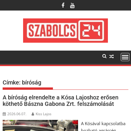
Skip
to
content
Címke:
bíróság
A bíróság elrendelte a Kósa Lajoshoz erősen
köthető Bászna Gabona Zrt. felszámolását
2026.06.07.
Kiss Lajos
A Kósával kapcsolatba
hozható agrárcég