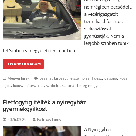
nemrégiben becsődölt,
a vezérigazgatót
tízmilliárd forintos
sikkasztással
gyanúsítják. Nem a
legjobb színben tűnik
fel Szabolcs megye ebben a hírben.
TOVÁBB OLVASOM
,
,
,
,
,
Megyei hírek
bászna
bíróság
felszámolás
fidesz
gabona
kósa
,
,
,
lajos
luxus
mátészalka
szabolcs-szatmár-bereg megye
Életfogytig ítélték a nyíregyházi
gyermekgyilkost
2026.03.29.
Palinkas Janos
A Nyíregyházi