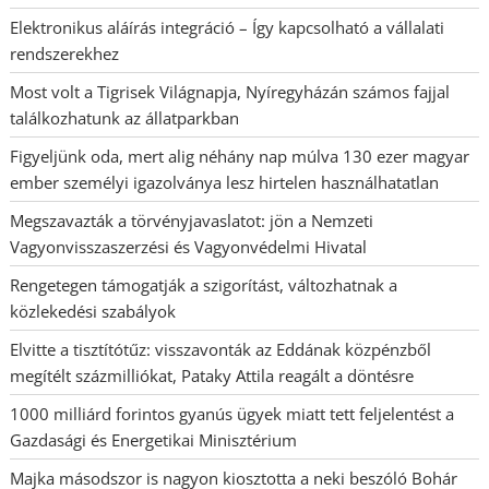
Elektronikus aláírás integráció – Így kapcsolható a vállalati
rendszerekhez
Most volt a Tigrisek Világnapja, Nyíregyházán számos fajjal
találkozhatunk az állatparkban
Figyeljünk oda, mert alig néhány nap múlva 130 ezer magyar
ember személyi igazolványa lesz hirtelen használhatatlan
Megszavazták a törvényjavaslatot: jön a Nemzeti
Vagyonvisszaszerzési és Vagyonvédelmi Hivatal
Rengetegen támogatják a szigorítást, változhatnak a
közlekedési szabályok
Elvitte a tisztítótűz: visszavonták az Eddának közpénzből
megítélt százmilliókat, Pataky Attila reagált a döntésre
1000 milliárd forintos gyanús ügyek miatt tett feljelentést a
Gazdasági és Energetikai Minisztérium
Majka másodszor is nagyon kiosztotta a neki beszóló Bohár