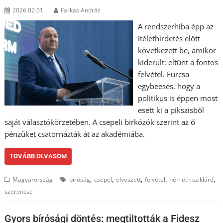
2026.02.01.
Farkas András
A rendszerhiba épp az
ítélethirdetés előtt
következett be, amikor
kiderült: eltűnt a fontos
felvétel. Furcsa
egybeesés, hogy a
politikus is éppen most
esett ki a pikszisből
saját választókörzetében. A csepeli birkózók szerint az ő
pénzüket csatornázták át az akadémiába.
TOVÁBB OLVASOM
,
,
,
,
,
Magyarország
bíróság
csepel
elveszett
felvétel
németh sziklárd
szerencse
Gyors bírósági döntés: megtiltották a Fidesz