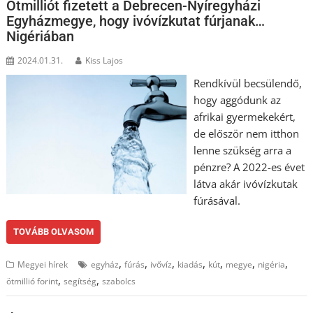
Ötmilliót fizetett a Debrecen-Nyíregyházi
Egyházmegye, hogy ivóvízkutat fúrjanak…
Nigériában
2024.01.31.
Kiss Lajos
Rendkívül becsülendő,
hogy aggódunk az
afrikai gyermekekért,
de először nem itthon
lenne szükség arra a
pénzre? A 2022-es évet
látva akár ivóvízkutak
fúrásával.
TOVÁBB OLVASOM
,
,
,
,
,
,
,
Megyei hírek
egyház
fúrás
ivővíz
kiadás
kút
megye
nigéria
,
,
ötmillió forint
segítség
szabolcs