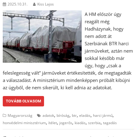
2025.10.31.
Kiss Lajos
A HM először úgy
reagált még
Hadházynak, hogy
nem adott át
Szerbiának BTR harci
járműveket, aztán nem
sokkal később már
úgy, hogy „csak a
feleslegesség vált” járműveket értékesítették, de megtagadták
a válaszadást. A minisztérium mindenképpen próbált kibújni
az ügyből, de nem sikerült, ki kell adnia az adatokat.
TOVÁBB OLVASOM
,
,
,
,
,
Magyarország
adatok
bíróság
btr
eladás
harci jármű
,
,
,
,
,
honvédelmi minisztérium
ítélet
jogerős
kiadás
szerbia
tagadás