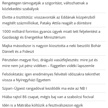
Rengetegen támogatják a szigorítást, változhatnak a
közlekedési szabályok
Elvitte a tisztítótűz: visszavonták az Eddának közpénzből
megítélt százmilliókat, Pataky Attila reagált a döntésre
1000 milliárd forintos gyanús ügyek miatt tett feljelentést a
Gazdasági és Energetikai Minisztérium
Majka másodszor is nagyon kiosztotta a neki beszóló Bohár
Dánielt és a Fideszt
Pénztelen megyei foci, dráguló vasútfejlesztés: mire jut és
mire nem jut pénz vidéken – független vidéki lapszemle
Felsőoktatás: igen eredményes felvételi időszakra tekinthet
vissza a Nyíregyházi Egyetem
Szpari–Újpest rangadóval kezdődik ma este az NB I
Hiába rajtol 86 csapat, mégis baj van a szabolcsi focival
Idén is a Mátrába költözik a fesztiválszezon egyik