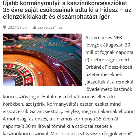
Újabb kormánymutyi: a kaszinókoncessziókat
35 évre saját csókosainak adta ki a Fidesz – az
ellenzék kiakadt és elszámoltatást ígér
2021.09.07.
szabolcs24.hu
A szerencsés NER-
lovagok átlagosan 30
milliót fognak naponta
(!) zsebre vágni, mert
Orbánék Fidesz-közeli
üzletembereknek
játszották át a remekül
jövedelmező kaszinók
koncessziós jogát. Hatalmas a felháborodás ellenzéki
körökben, azt ígérik, kormányváltás esetén ezeket mind
visszaveszik Garancsiéktól. „Tényleg, még mit akarnak ellopni?
A mohóság, az önzés, a cinizmus kormánya 35 éven át
naponta(!) 30 millióval tömné ki a csókosai zsebét a
kaszinókoncesszióval. Most szólok, ezt is vissza fogjuk venni”