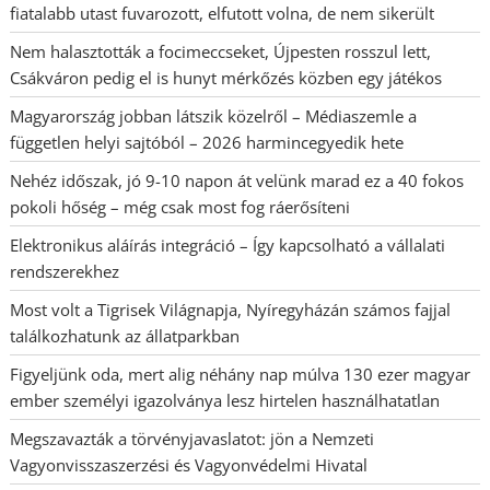
fiatalabb utast fuvarozott, elfutott volna, de nem sikerült
Nem halasztották a focimeccseket, Újpesten rosszul lett,
Csákváron pedig el is hunyt mérkőzés közben egy játékos
Magyarország jobban látszik közelről – Médiaszemle a
független helyi sajtóból – 2026 harmincegyedik hete
Nehéz időszak, jó 9-10 napon át velünk marad ez a 40 fokos
pokoli hőség – még csak most fog ráerősíteni
Elektronikus aláírás integráció – Így kapcsolható a vállalati
rendszerekhez
Most volt a Tigrisek Világnapja, Nyíregyházán számos fajjal
találkozhatunk az állatparkban
Figyeljünk oda, mert alig néhány nap múlva 130 ezer magyar
ember személyi igazolványa lesz hirtelen használhatatlan
Megszavazták a törvényjavaslatot: jön a Nemzeti
Vagyonvisszaszerzési és Vagyonvédelmi Hivatal