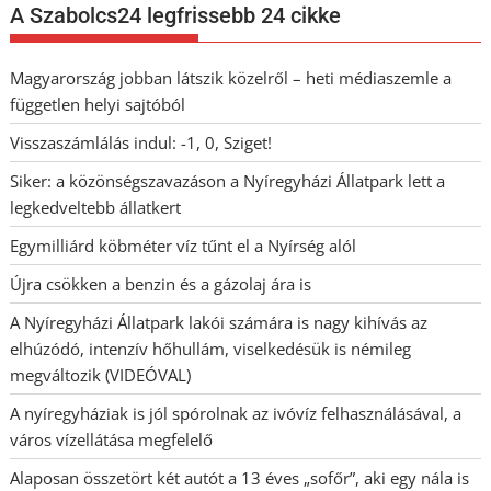
A Szabolcs24 legfrissebb 24 cikke
Magyarország jobban látszik közelről – heti médiaszemle a
független helyi sajtóból
Visszaszámlálás indul: -1, 0, Sziget!
Siker: a közönségszavazáson a Nyíregyházi Állatpark lett a
legkedveltebb állatkert
Egymilliárd köbméter víz tűnt el a Nyírség alól
Újra csökken a benzin és a gázolaj ára is
A Nyíregyházi Állatpark lakói számára is nagy kihívás az
elhúzódó, intenzív hőhullám, viselkedésük is némileg
megváltozik (VIDEÓVAL)
A nyíregyháziak is jól spórolnak az ivóvíz felhasználásával, a
város vízellátása megfelelő
Alaposan összetört két autót a 13 éves „sofőr”, aki egy nála is