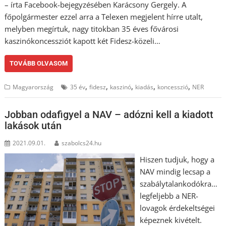
– írta Facebook-bejegyzésében Karácsony Gergely. A
főpolgármester ezzel arra a Telexen megjelent hírre utalt,
melyben megírtuk, nagy titokban 35 éves fővárosi
kaszinókoncessziót kapott két Fidesz-közeli…
TOVÁBB OLVASOM
,
,
,
,
,
Magyarország
35 év
fidesz
kaszinó
kiadás
koncesszió
NER
Jobban odafigyel a NAV – adózni kell a kiadott
lakások után
2021.09.01.
szabolcs24.hu
Hiszen tudjuk, hogy a
NAV mindig lecsap a
szabálytalankodókra…
legfeljebb a NER-
lovagok érdekeltségei
képeznek kivételt.