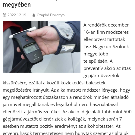
megyében
2022.12.19.
Czapkó Dorottya
A rendőrök december
16-án finn módszeres
ellenőrzést tartottak
Jász-Nagykun-Szolnok
megye több
településén. A
preventív akció az ittas
gépjárművezetők
kiszűrésére, ezáltal a közúti közlekedési balesetek
megelőzésére irányult. Az alkalmazott módszer lényege, hogy
egy meghatározott útszakaszon a rendőrök minden áthaladó
járművet megállítanak és légalkoholmérő használatával
ellenőrzik a járművezetőket. Az akció ideje alatt több mint 500
gépjárművezetőt ellenőriztek a kollégák, melynek során 7
esetben mutatott pozitív eredményt az alkoholteszter. Az
egyenruhások természetesen nem hunytak szemet az általuk