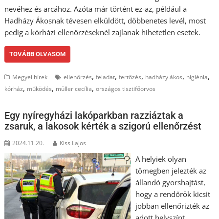
nevéhez és arcához. Azóta már történt ez-az, például a
Hadházy Ákosnak tévesen elküldött, döbbenetes levél, most
pedig a kórházi ellenőrzéseknél zajlanak hihetetlen esetek.
TOVÁBB OLVASOM
,
,
,
,
,
Megyei hírek
ellenőrzés
feladat
fertőzés
hadházy ákos
higiénia
,
,
,
kórház
működés
müller cecília
országos tisztifőorvos
Egy nyíregyházi lakóparkban razziáztak a
zsaruk, a lakosok kérték a szigorú ellenőrzést
2024.11.20.
Kiss Lajos
A helyiek olyan
tömegben jelezték az
állandó gyorshajtást,
hogy a rendőrök kicsit
jobban ellenőrizték az
adott helyszínt.