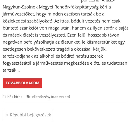
Nagykun-Szolnok Megyei Rendőr-főkapitányság kéri a
járművezetőket, hogy minden esetben tartsák be a
közlekedési szabályokat! Az ittas, bódult vezetés nem csak
büntető szankciót von maga után, hanem az ilyen sofőr a saját
és mások életét is veszélyezteti. Ezen felül hosszabb távon
negatívan befolyásolhatja az életünket, lelkiismeretünket egy
esetlegesen bekövetkezett tragédia okozása. Kérjük,
tartózkodjanak az alkohol és bódító hatású szerek
fogyasztásától a járművezetés megkezdése előtt, és tudatosan
tartsák…
TOVÁBB OLVASOM
,
Kék hírek
ellenőrzés
ittas vezető
Bejegyzés
Régebbi bejegyzések
navigáció