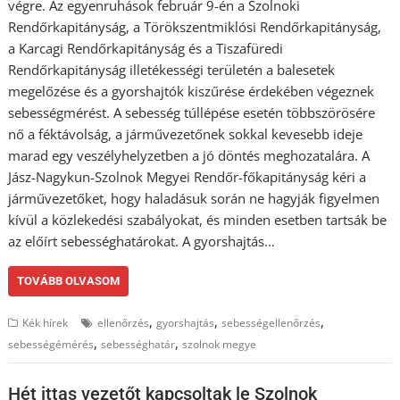
végre. Az egyenruhások február 9-én a Szolnoki
Rendőrkapitányság, a Törökszentmiklósi Rendőrkapitányság,
a Karcagi Rendőrkapitányság és a Tiszafüredi
Rendőrkapitányság illetékességi területén a balesetek
megelőzése és a gyorshajtók kiszűrése érdekében végeznek
sebességmérést. A sebesség túllépése esetén többszörösére
nő a féktávolság, a járművezetőnek sokkal kevesebb ideje
marad egy veszélyhelyzetben a jó döntés meghozatalára. A
Jász-Nagykun-Szolnok Megyei Rendőr-főkapitányság kéri a
járművezetőket, hogy haladásuk során ne hagyják figyelmen
kívül a közlekedési szabályokat, és minden esetben tartsák be
az előírt sebességhatárokat. A gyorshajtás…
TOVÁBB OLVASOM
,
,
,
Kék hírek
ellenőrzés
gyorshajtás
sebességellenőrzés
,
,
sebességémérés
sebességhatár
szolnok megye
Hét ittas vezetőt kapcsoltak le Szolnok