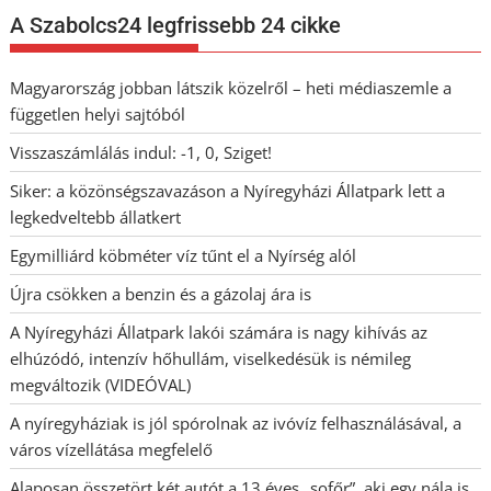
A Szabolcs24 legfrissebb 24 cikke
Magyarország jobban látszik közelről – heti médiaszemle a
független helyi sajtóból
Visszaszámlálás indul: -1, 0, Sziget!
Siker: a közönségszavazáson a Nyíregyházi Állatpark lett a
legkedveltebb állatkert
Egymilliárd köbméter víz tűnt el a Nyírség alól
Újra csökken a benzin és a gázolaj ára is
A Nyíregyházi Állatpark lakói számára is nagy kihívás az
elhúzódó, intenzív hőhullám, viselkedésük is némileg
megváltozik (VIDEÓVAL)
A nyíregyháziak is jól spórolnak az ivóvíz felhasználásával, a
város vízellátása megfelelő
Alaposan összetört két autót a 13 éves „sofőr”, aki egy nála is