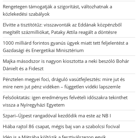
Rengetegen támogatják a szigorítást, változhatnak a
közlekedési szabályok
Elvitte a tisztítótűz: visszavonták az Eddának közpénzből
megítélt százmilliókat, Pataky Attila reagált a döntésre
1000 milliárd forintos gyanús ügyek miatt tett feljelentést a
Gazdasági és Energetikai Minisztérium
Majka másodszor is nagyon kiosztotta a neki beszóló Bohár
Dánielt és a Fideszt
Pénztelen megyei foci, dráguló vasútfejlesztés: mire jut és
mire nem jut pénz vidéken – független vidéki lapszemle
Felsőoktatás: igen eredményes felvételi időszakra tekinthet
vissza a Nyíregyházi Egyetem
Szpari–Újpest rangadóval kezdődik ma este az NB I
Hiába rajtol 86 csapat, mégis baj van a szabolcsi focival
Idén is a Mátrába költözik a fesztiválszezon egyik