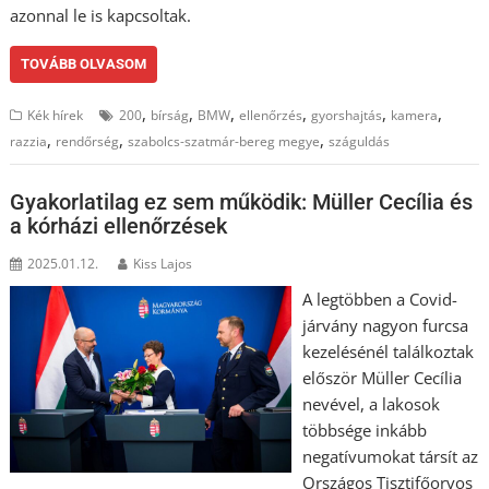
azonnal le is kapcsoltak.
TOVÁBB OLVASOM
,
,
,
,
,
,
Kék hírek
200
bírság
BMW
ellenőrzés
gyorshajtás
kamera
,
,
,
razzia
rendőrség
szabolcs-szatmár-bereg megye
száguldás
Gyakorlatilag ez sem működik: Müller Cecília és
a kórházi ellenőrzések
2025.01.12.
Kiss Lajos
A legtöbben a Covid-
járvány nagyon furcsa
kezelésénél találkoztak
először Müller Cecília
nevével, a lakosok
többsége inkább
negatívumokat társít az
Országos Tisztifőorvos