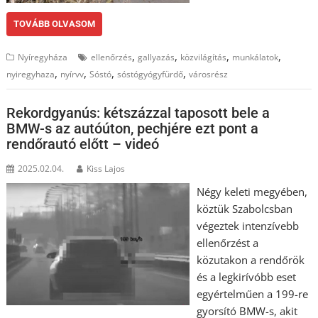
TOVÁBB OLVASOM
,
,
,
,
Nyíregyháza
ellenőrzés
gallyazás
közvilágítás
munkálatok
,
,
,
,
nyiregyhaza
nyírvv
Sóstó
sóstógyógyfürdő
városrész
Rekordgyanús: kétszázzal taposott bele a
BMW-s az autóúton, pechjére ezt pont a
rendőrautó előtt – videó
2025.02.04.
Kiss Lajos
Négy keleti megyében,
köztük Szabolcsban
végeztek intenzívebb
ellenőrzést a
közutakon a rendőrök
és a legkirívóbb eset
egyértelműen a 199-re
gyorsító BMW-s, akit