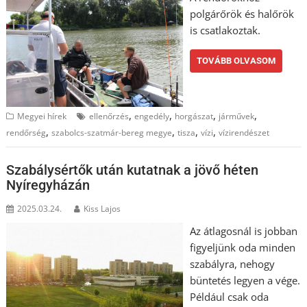
polgárőrök és halőrök
is csatlakoztak.
TOVÁBB OLVASOM
,
,
,
,
Megyei hírek
ellenőrzés
engedély
horgászat
járművek
,
,
,
,
rendőrség
szabolcs-szatmár-bereg megye
tisza
vízi
vízirendészet
Szabálysértők után kutatnak a jövő héten
Nyíregyházán
2025.03.24.
Kiss Lajos
Az átlagosnál is jobban
figyeljünk oda minden
szabályra, nehogy
büntetés legyen a vége.
Például csak oda