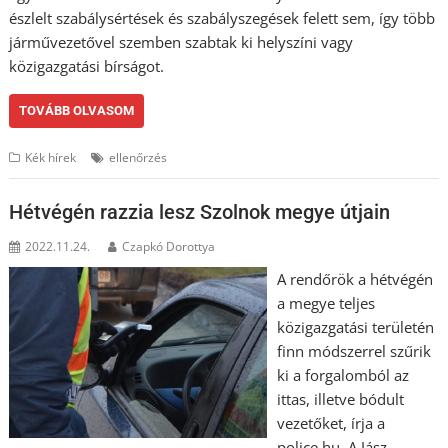
észlelt szabálysértések és szabályszegések felett sem, így több
járművezetővel szemben szabtak ki helyszíni vagy
közigazgatási bírságot.
TOVÁBB OLVASOM
Kék hírek
ellenőrzés
Hétvégén razzia lesz Szolnok megye útjain
2022.11.24.
Czapkó Dorottya
A rendőrök a hétvégén
a megye teljes
közigazgatási területén
finn módszerrel szűrik
ki a forgalomból az
ittas, illetve bódult
vezetőket, írja a
police.hu. A Jász-