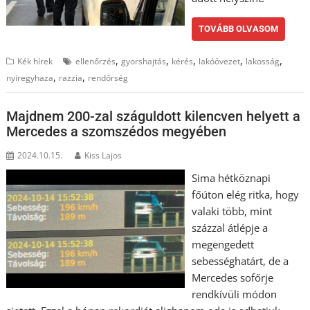
TOVÁBB OLVASOM
,
,
,
,
,
Kék hírek
ellenőrzés
gyorshajtás
kérés
lakóövezet
lakosság
,
,
nyiregyhaza
razzia
rendőrség
Majdnem 200-zal száguldott kilencven helyett a
Mercedes a szomszédos megyében
2024.10.15.
Kiss Lajos
Sima hétköznapi
főúton elég ritka, hogy
valaki több, mint
százzal átlépje a
megengedett
sebességhatárt, de a
Mercedes sofőrje
rendkívüli módon