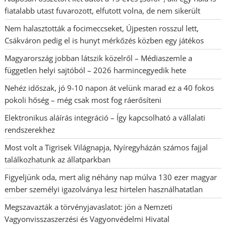
fiatalabb utast fuvarozott, elfutott volna, de nem sikerült
Nem halasztották a focimeccseket, Újpesten rosszul lett,
Csákváron pedig el is hunyt mérkőzés közben egy játékos
Magyarország jobban látszik közelről – Médiaszemle a
független helyi sajtóból – 2026 harmincegyedik hete
Nehéz időszak, jó 9-10 napon át velünk marad ez a 40 fokos
pokoli hőség – még csak most fog ráerősíteni
Elektronikus aláírás integráció – Így kapcsolható a vállalati
rendszerekhez
Most volt a Tigrisek Világnapja, Nyíregyházán számos fajjal
találkozhatunk az állatparkban
Figyeljünk oda, mert alig néhány nap múlva 130 ezer magyar
ember személyi igazolványa lesz hirtelen használhatatlan
Megszavazták a törvényjavaslatot: jön a Nemzeti
Vagyonvisszaszerzési és Vagyonvédelmi Hivatal