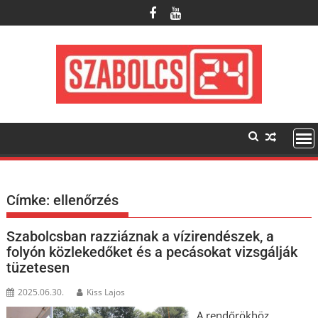
Skip
to
content
Címke:
ellenőrzés
Szabolcsban razziáznak a vízirendészek, a
folyón közlekedőket és a pecásokat vizsgálják
tüzetesen
2025.06.30.
Kiss Lajos
A rendőrökhöz