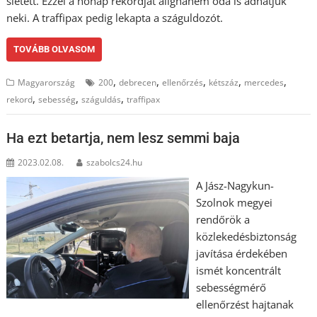
sietett. Ezzel a hónap rekordját alighanem oda is adhatjuk
neki. A traffipax pedig lekapta a száguldozót.
TOVÁBB OLVASOM
,
,
,
,
,
Magyarország
200
debrecen
ellenőrzés
kétszáz
mercedes
,
,
,
rekord
sebesség
száguldás
traffipax
Ha ezt betartja, nem lesz semmi baja
2023.02.08.
szabolcs24.hu
A Jász-Nagykun-
Szolnok megyei
rendőrök a
közlekedésbiztonság
javítása érdekében
ismét koncentrált
sebességmérő
ellenőrzést hajtanak