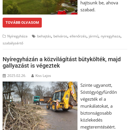
hajtsunk be, ahova
szabad.
TOVÁBB OLVASOM
,
,
,
,
,
Nyíregyháza
behajtás
belváros
ellenőrzés
jármű
nyiregyhaza
szabálysértő
Nyíregyházán a közvilágítást bütykölték, majd
gallyazást is végeztek
2025.02.26.
Kiss Lajos
Szinte ugyanott,
Sóstógyógyfürdőn
végezték el a
munkálatokat, a
biztonságosabb
közlekedés
megteremtéséért.