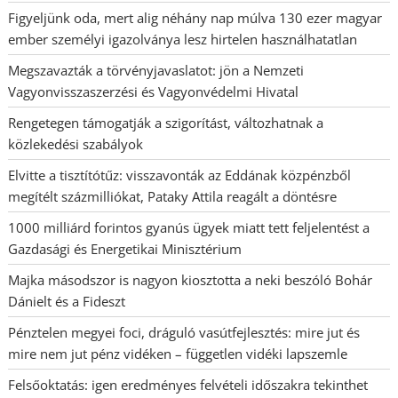
Figyeljünk oda, mert alig néhány nap múlva 130 ezer magyar
ember személyi igazolványa lesz hirtelen használhatatlan
Megszavazták a törvényjavaslatot: jön a Nemzeti
Vagyonvisszaszerzési és Vagyonvédelmi Hivatal
Rengetegen támogatják a szigorítást, változhatnak a
közlekedési szabályok
Elvitte a tisztítótűz: visszavonták az Eddának közpénzből
megítélt százmilliókat, Pataky Attila reagált a döntésre
1000 milliárd forintos gyanús ügyek miatt tett feljelentést a
Gazdasági és Energetikai Minisztérium
Majka másodszor is nagyon kiosztotta a neki beszóló Bohár
Dánielt és a Fideszt
Pénztelen megyei foci, dráguló vasútfejlesztés: mire jut és
mire nem jut pénz vidéken – független vidéki lapszemle
Felsőoktatás: igen eredményes felvételi időszakra tekinthet