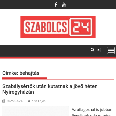
Skip
to
content
Címke:
behajtás
Szabálysértők után kutatnak a jövő héten
Nyíregyházán
2025.03.24.
Kiss Lajos
Az átlagosnál is jobban
figyeljünk oda minden