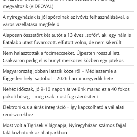
megváltozik (VIDEÓVAL)
A nyíregyháziak is jól spórolnak az ivóvíz felhasználásával, a
város vízellátása megfelelő
Alaposan összetört két autót a 13 éves „sofőr”, aki egy nála is
fiatalabb utast fuvarozott, elfutott volna, de nem sikerült
Nem halasztották a focimeccseket, Újpesten rosszul lett,
Csákváron pedig el is hunyt mérkőzés közben egy játékos
Magyarország jobban látszik közelről – Médiaszemle a
független helyi sajtóból – 2026 harmincegyedik hete
Nehéz időszak, jó 9-10 napon át velünk marad ez a 40 fokos
pokoli hőség – még csak most fog ráerősíteni
Elektronikus aláírás integráció – Így kapcsolható a vállalati
rendszerekhez
Most volt a Tigrisek Világnapja, Nyíregyházán számos fajjal
találkozhatunk az állatparkban