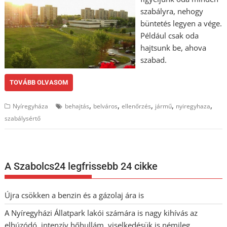
szabályra, nehogy
büntetés legyen a vége.
Például csak oda
hajtsunk be, ahova
szabad.
TOVÁBB OLVASOM
,
,
,
,
,
Nyíregyháza
behajtás
belváros
ellenőrzés
jármű
nyiregyhaza
szabálysértő
A Szabolcs24 legfrissebb 24 cikke
Újra csökken a benzin és a gázolaj ára is
A Nyíregyházi Állatpark lakói számára is nagy kihívás az
elhúzódó, intenzív hőhullám, viselkedésük is némileg