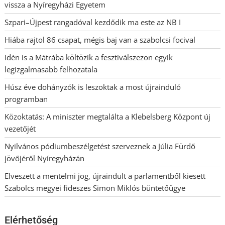
vissza a Nyíregyházi Egyetem
Szpari–Újpest rangadóval kezdődik ma este az NB I
Hiába rajtol 86 csapat, mégis baj van a szabolcsi focival
Idén is a Mátrába költözik a fesztiválszezon egyik
legizgalmasabb felhozatala
Húsz éve dohányzók is leszoktak a most újrainduló
programban
Közoktatás: A miniszter megtalálta a Klebelsberg Központ új
vezetőjét
Nyilvános pódiumbeszélgetést szerveznek a Júlia Fürdő
jövőjéről Nyíregyházán
Elveszett a mentelmi jog, újraindult a parlamentből kiesett
Szabolcs megyei fideszes Simon Miklós büntetőügye
Elérhetőség