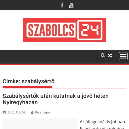
Skip
to
content
Címke:
szabálysértő
Szabálysértők után kutatnak a jövő héten
Nyíregyházán
2025.03.24.
Kiss Lajos
Az átlagosnál is jobban
figyeljünk oda minden