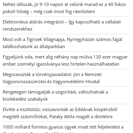
Nehéz időszak, jó 9-10 napon át velünk marad ez a 40 fokos
pokoli hőség – még csak most fog ráerősíteni
Elektronikus aláírás integráció – Így kapcsolható a vállalati
rendszerekhez
Most volt a Tigrisek Világnapja, Nyíregyházán számos fajjal
találkozhatunk az állatparkban
Figyeljünk oda, mert alig néhány nap múlva 130 ezer magyar
ember személyi igazolványa lesz hirtelen használhatatlan
Megszavazták a törvényjavaslatot: jön a Nemzeti
Vagyonvisszaszerzési és Vagyonvédelmi Hivatal
Rengetegen támogatják a szigorítást, változhatnak a
közlekedési szabályok
Elvitte a tisztítótűz: visszavonták az Eddának közpénzből
megítélt százmilliókat, Pataky Attila reagált a döntésre
1000 milliárd forintos gyanús ügyek miatt tett feljelentést a