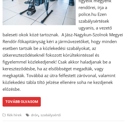
figyelik megyénk
rendőrei, írja a
police.hu Ezen
szabálysértések
ugyanis, a vezető
baleseti okok közé tartoznak. A Jász-Nagykun-Szolnok Megyei
Rendőr-főkapitányság kéri a járművezetőket, hogy minden
esetben tartsák be a közlekedési szabályokat, az
útkereszteződéseknél fokozott körültekintéssel és
figyelemmel közlekedjenek! Csak akkor haladjanak be a
kereszteződésbe, ha az elsőbbséget megadták, vagy
megkapták. Továbbá az útra felfestett záróvonal, valamint
közlekedési tábla tiltó jelzése ellenére soha ne kezdjenek
előzésbe.
TOVÁBB OLVASOM
,
Kék hírek
drón
szabálysértő