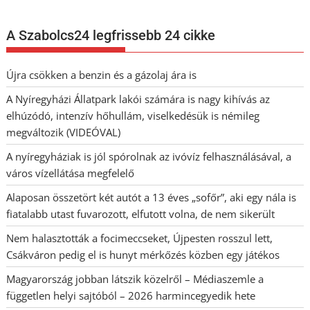
A Szabolcs24 legfrissebb 24 cikke
Újra csökken a benzin és a gázolaj ára is
A Nyíregyházi Állatpark lakói számára is nagy kihívás az
elhúzódó, intenzív hőhullám, viselkedésük is némileg
megváltozik (VIDEÓVAL)
A nyíregyháziak is jól spórolnak az ivóvíz felhasználásával, a
város vízellátása megfelelő
Alaposan összetört két autót a 13 éves „sofőr”, aki egy nála is
fiatalabb utast fuvarozott, elfutott volna, de nem sikerült
Nem halasztották a focimeccseket, Újpesten rosszul lett,
Csákváron pedig el is hunyt mérkőzés közben egy játékos
Magyarország jobban látszik közelről – Médiaszemle a
független helyi sajtóból – 2026 harmincegyedik hete