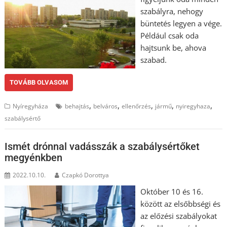
szabályra, nehogy
büntetés legyen a vége.
Például csak oda
hajtsunk be, ahova
szabad.
TOVÁBB OLVASOM
,
,
,
,
,
Nyíregyháza
behajtás
belváros
ellenőrzés
jármű
nyiregyhaza
szabálysértő
Ismét drónnal vadásszák a szabálysértőket
megyénkben
2022.10.10.
Czapkó Dorottya
Október 10 és 16.
között az elsőbbségi és
az előzési szabályokat