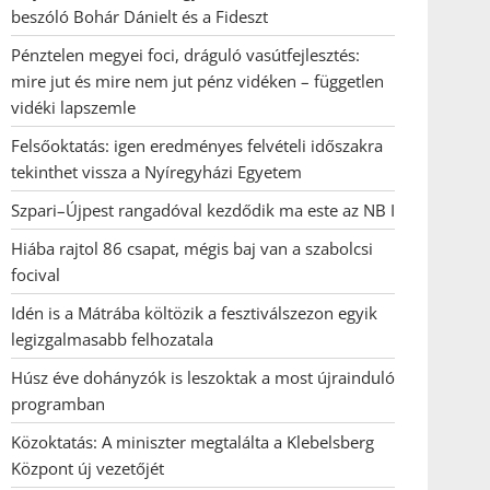
beszóló Bohár Dánielt és a Fideszt
Pénztelen megyei foci, dráguló vasútfejlesztés:
mire jut és mire nem jut pénz vidéken – független
vidéki lapszemle
Felsőoktatás: igen eredményes felvételi időszakra
tekinthet vissza a Nyíregyházi Egyetem
Szpari–Újpest rangadóval kezdődik ma este az NB I
Hiába rajtol 86 csapat, mégis baj van a szabolcsi
focival
Idén is a Mátrába költözik a fesztiválszezon egyik
legizgalmasabb felhozatala
Húsz éve dohányzók is leszoktak a most újrainduló
programban
Közoktatás: A miniszter megtalálta a Klebelsberg
Központ új vezetőjét