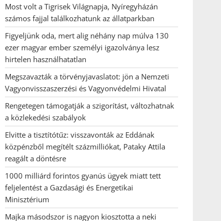
Most volt a Tigrisek Világnapja, Nyíregyházán
számos fajjal találkozhatunk az állatparkban
Figyeljünk oda, mert alig néhány nap múlva 130
ezer magyar ember személyi igazolványa lesz
hirtelen használhatatlan
Megszavazták a törvényjavaslatot: jön a Nemzeti
Vagyonvisszaszerzési és Vagyonvédelmi Hivatal
Rengetegen támogatják a szigorítást, változhatnak
a közlekedési szabályok
Elvitte a tisztítótűz: visszavonták az Eddának
közpénzből megítélt százmilliókat, Pataky Attila
reagált a döntésre
1000 milliárd forintos gyanús ügyek miatt tett
feljelentést a Gazdasági és Energetikai
Minisztérium
Majka másodszor is nagyon kiosztotta a neki