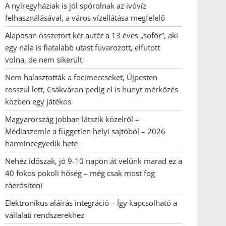
A nyíregyháziak is jól spórolnak az ivóvíz
felhasználásával, a város vízellátása megfelelő
Alaposan összetört két autót a 13 éves „sofőr”, aki
egy nála is fiatalabb utast fuvarozott, elfutott
volna, de nem sikerült
Nem halasztották a focimeccseket, Újpesten
rosszul lett, Csákváron pedig el is hunyt mérkőzés
közben egy játékos
Magyarország jobban látszik közelről –
Médiaszemle a független helyi sajtóból – 2026
harmincegyedik hete
Nehéz időszak, jó 9-10 napon át velünk marad ez a
40 fokos pokoli hőség – még csak most fog
ráerősíteni
Elektronikus aláírás integráció – Így kapcsolható a
vállalati rendszerekhez