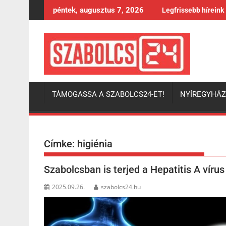
Skip
péntek, augusztus 7, 2026
Legfrissebb híreink
to
content
TÁMOGASSA A SZABOLCS24-ET!
NYÍREGYHÁ
Címke:
higiénia
Szabolcsban is terjed a Hepatitis A vírus
2025.09.26.
szabolcs24.hu