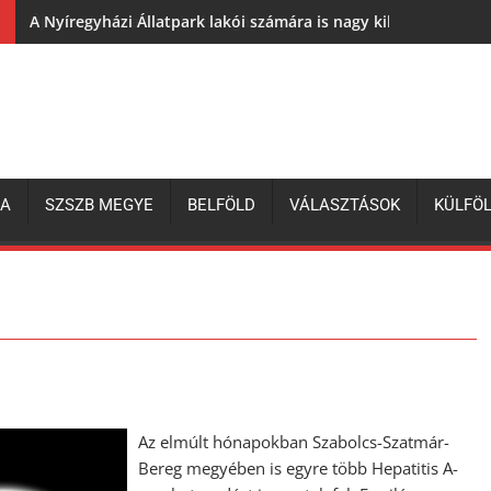
A Nyíregyházi Állatpark lakói számára is nagy kihívás az elh
ZA
SZSZB MEGYE
BELFÖLD
VÁLASZTÁSOK
KÜLFÖ
Az elmúlt hónapokban Szabolcs-Szatmár-
Bereg megyében is egyre több Hepatitis A-