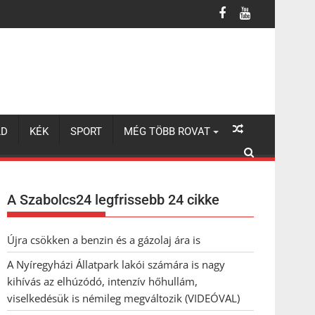
úzódó, intenzív hőhullám, viselkedésük is némileg megváltozik (VI
LD
KÉK
SPORT
MÉG TÖBB ROVAT
A Szabolcs24 legfrissebb 24 cikke
Újra csökken a benzin és a gázolaj ára is
A Nyíregyházi Állatpark lakói számára is nagy
kihívás az elhúzódó, intenzív hőhullám,
viselkedésük is némileg megváltozik (VIDEÓVAL)