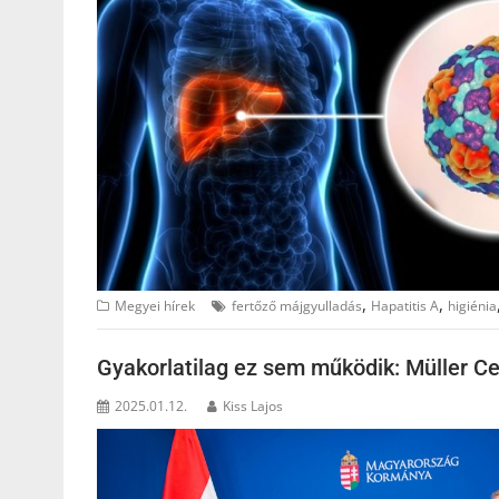
,
,
Megyei hírek
fertőző májgyulladás
Hapatitis A
higiénia
Gyakorlatilag ez sem működik: Müller Cec
2025.01.12.
Kiss Lajos