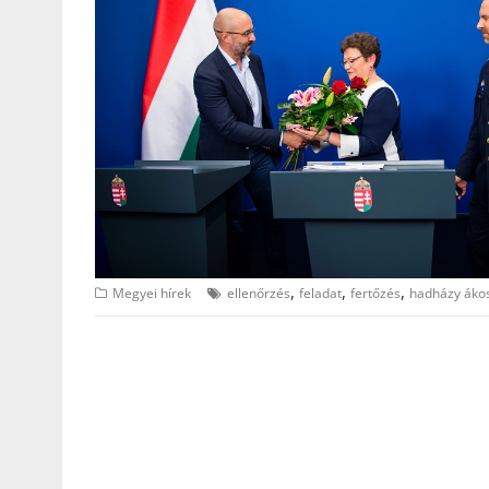
,
,
,
Megyei hírek
ellenőrzés
feladat
fertőzés
hadházy áko