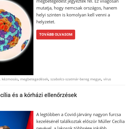
megbetegedést jegyeztek fel. Ez világosan
mutatja, hogy nemcsak országos, hanem
helyi szinten is komolyan kell venni a
helyzetet.
TOVÁBB OLVASOM
,
,
,
,
kézmosás
megbetegedések
szabolcs-szatmár-bereg megye
vírus
ília és a kórházi ellenőrzések
A legtöbben a Covid-járvány nagyon furcsa
kezelésénél találkoztak először Müller Cecília
nevével, a lakosok többsége inkább