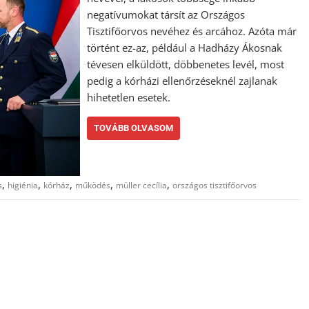
negatívumokat társít az Országos
Tisztifőorvos nevéhez és arcához. Azóta már
történt ez-az, például a Hadházy Ákosnak
tévesen elküldött, döbbenetes levél, most
pedig a kórházi ellenőrzéseknél zajlanak
hihetetlen esetek.
TOVÁBB OLVASOM
,
,
,
,
,
s
higiénia
kórház
működés
müller cecília
országos tisztifőorvos