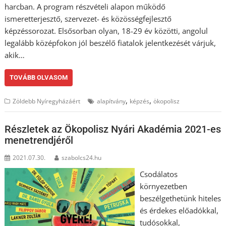
harcban. A program részvételi alapon működő
ismeretterjesztő, szervezet- és közösségfejlesztő
képzéssorozat. Elsősorban olyan, 18-29 év közötti, angolul
legalább középfokon jól beszélő fiatalok jelentkezését várjuk,
akik…
TOVÁBB OLVASOM
,
,
Zöldebb Nyíregyházáért
alapítvány
képzés
ökopolisz
Részletek az Ökopolisz Nyári Akadémia 2021-es
menetrendjéről
2021.07.30.
szabolcs24.hu
Csodálatos
környezetben
beszélgethetünk hiteles
és érdekes előadókkal,
tudósokkal,