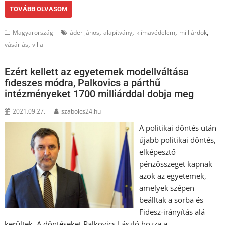
TOVÁBB OLVASOM
,
,
,
,
Magyarország
áder jános
alapítvány
klímavédelem
milliárdok
,
vásárlás
villa
Ezért kellett az egyetemek modellváltása
fideszes módra, Palkovics a párthű
intézményeket 1700 milliárddal dobja meg
2021.09.27.
szabolcs24.hu
A politikai döntés után
újabb politikai döntés,
elképesztő
pénzösszeget kapnak
azok az egyetemek,
amelyek szépen
beálltak a sorba és
Fidesz-irányítás alá
kerültek. A döntéseket Palkovics László hozza a