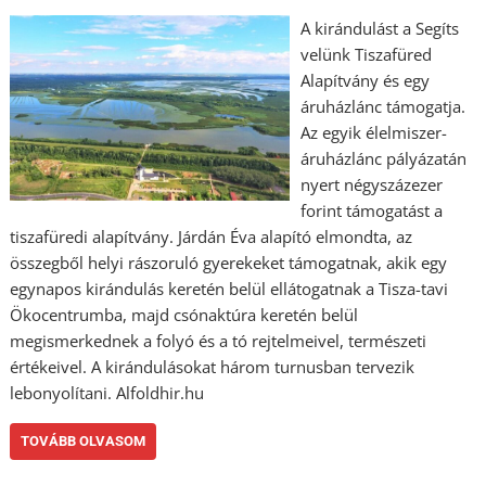
A kirándulást a Segíts
velünk Tiszafüred
Alapítvány és egy
áruházlánc támogatja.
Az egyik élelmiszer-
áruházlánc pályázatán
nyert négyszázezer
forint támogatást a
tiszafüredi alapítvány. Járdán Éva alapító elmondta, az
összegből helyi rászoruló gyerekeket támogatnak, akik egy
egynapos kirándulás keretén belül ellátogatnak a Tisza-tavi
Ökocentrumba, majd csónaktúra keretén belül
megismerkednek a folyó és a tó rejtelmeivel, természeti
értékeivel. A kirándulásokat három turnusban tervezik
lebonyolítani. Alfoldhir.hu
TOVÁBB OLVASOM