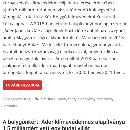
környezet- és klímavédelmi céljainak elérése érdekében”
újabb 5 milliárd forint nem visszatérítendő költségvetési
támogatást utalt ki a Kék Bolygó Klímavédelmi Kockázati
Tőkealapnak. A 2018-ban létrejött alapítványt honlapja szerint
„Áder János köztársasági elnök hozta létre abból az összegből,
amit a Magyarországról kivándorolt, és Manchesterben 2013-
ban elhunyt Balázs Miklós elektromérnök hagyományozott a
hivatalban lévő köztársasági elnökre azzal, hogy fordítsa a
pénzt a magyarok javára.” Ám emellett 2018-ban először
csaknem fél milliárdos, majd újabb másfél milliárdos
támogatást kapott a kormánytól. Ezt 2020-ban és 2021-ben…
TOVÁBB OLVASOM
,
,
,
,
Magyarország
5 milliárd
Áder János
alapítvány
határozat
kormány
A bolygónkért: Áder klímavédelmes alapítványa
1,5 milliárdért vett egy budai villát