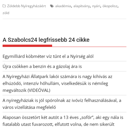
,
,
,
,
Zöldebb Nyíregyházáért
akadémia
alapítvány
nyári
ökopolisz
zöld
A Szabolcs24 legfrissebb 24 cikke
Egymilliárd köbméter víz tűnt el a Nyírség alól
Újra csökken a benzin és a gázolaj ára is
A Nyíregyházi Állatpark lakói számára is nagy kihívás az
elhúzódó, intenzív hőhullám, viselkedésük is némileg
megváltozik (VIDEÓVAL)
A nyíregyháziak is jól spórolnak az ivóvíz felhasználásával, a
város vízellátása megfelelő
Alaposan összetört két autót a 13 éves „sofőr”, aki egy nála is
fiatalabb utast fuvarozott, elfutott volna, de nem sikerült