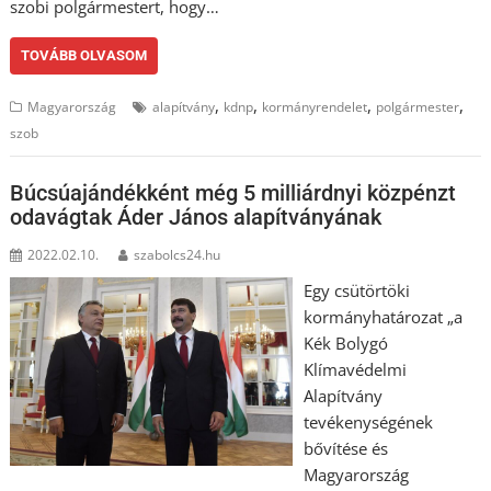
szobi polgármestert, hogy…
TOVÁBB OLVASOM
,
,
,
,
Magyarország
alapítvány
kdnp
kormányrendelet
polgármester
szob
Búcsúajándékként még 5 milliárdnyi közpénzt
odavágtak Áder János alapítványának
2022.02.10.
szabolcs24.hu
Egy csütörtöki
kormányhatározat „a
Kék Bolygó
Klímavédelmi
Alapítvány
tevékenységének
bővítése és
Magyarország