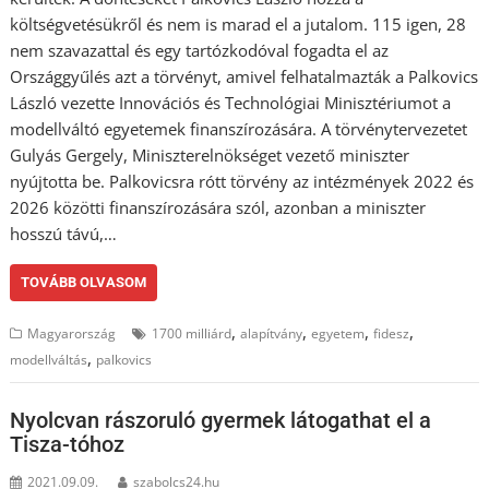
költségvetésükről és nem is marad el a jutalom. 115 igen, 28
nem szavazattal és egy tartózkodóval fogadta el az
Országgyűlés azt a törvényt, amivel felhatalmazták a Palkovics
László vezette Innovációs és Technológiai Minisztériumot a
modellváltó egyetemek finanszírozására. A törvénytervezetet
Gulyás Gergely, Miniszterelnökséget vezető miniszter
nyújtotta be. Palkovicsra rótt törvény az intézmények 2022 és
2026 közötti finanszírozására szól, azonban a miniszter
hosszú távú,…
TOVÁBB OLVASOM
,
,
,
,
Magyarország
1700 milliárd
alapítvány
egyetem
fidesz
,
modellváltás
palkovics
Nyolcvan rászoruló gyermek látogathat el a
Tisza-tóhoz
2021.09.09.
szabolcs24.hu