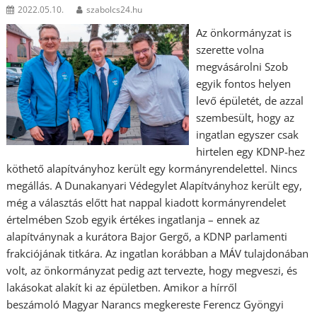
2022.05.10.
szabolcs24.hu
Az önkormányzat is
szerette volna
megvásárolni Szob
egyik fontos helyen
levő épületét, de azzal
szembesült, hogy az
ingatlan egyszer csak
hirtelen egy KDNP-hez
köthető alapítványhoz került egy kormányrendelettel. Nincs
megállás. A Dunakanyari Védegylet Alapítványhoz került egy,
még a választás előtt hat nappal kiadott kormányrendelet
értelmében Szob egyik értékes ingatlanja – ennek az
alapítványnak a kurátora Bajor Gergő, a KDNP parlamenti
frakciójának titkára. Az ingatlan korábban a MÁV tulajdonában
volt, az önkormányzat pedig azt tervezte, hogy megveszi, és
lakásokat alakít ki az épületben. Amikor a hírről
beszámoló Magyar Narancs megkereste Ferencz Gyöngyi