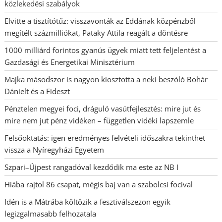
közlekedési szabályok
Elvitte a tisztítótűz: visszavonták az Eddának közpénzből
megítélt százmilliókat, Pataky Attila reagált a döntésre
1000 milliárd forintos gyanús ügyek miatt tett feljelentést a
Gazdasági és Energetikai Minisztérium
Majka másodszor is nagyon kiosztotta a neki beszóló Bohár
Dánielt és a Fideszt
Pénztelen megyei foci, dráguló vasútfejlesztés: mire jut és
mire nem jut pénz vidéken – független vidéki lapszemle
Felsőoktatás: igen eredményes felvételi időszakra tekinthet
vissza a Nyíregyházi Egyetem
Szpari–Újpest rangadóval kezdődik ma este az NB I
Hiába rajtol 86 csapat, mégis baj van a szabolcsi focival
Idén is a Mátrába költözik a fesztiválszezon egyik
legizgalmasabb felhozatala