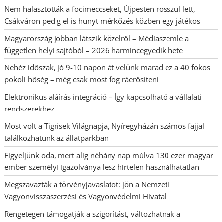
Nem halasztották a focimeccseket, Újpesten rosszul lett,
Csákváron pedig el is hunyt mérkőzés közben egy játékos
Magyarország jobban látszik közelről – Médiaszemle a
független helyi sajtóból – 2026 harmincegyedik hete
Nehéz időszak, jó 9-10 napon át velünk marad ez a 40 fokos
pokoli hőség – még csak most fog ráerősíteni
Elektronikus aláírás integráció – Így kapcsolható a vállalati
rendszerekhez
Most volt a Tigrisek Világnapja, Nyíregyházán számos fajjal
találkozhatunk az állatparkban
Figyeljünk oda, mert alig néhány nap múlva 130 ezer magyar
ember személyi igazolványa lesz hirtelen használhatatlan
Megszavazták a törvényjavaslatot: jön a Nemzeti
Vagyonvisszaszerzési és Vagyonvédelmi Hivatal
Rengetegen támogatják a szigorítást, változhatnak a