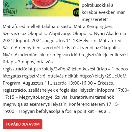
politikusokkal a
korábbi években már
megszeretett
Mátrafüred mellett található sástói Mátra Kempingben.
Szervező az Ökopolisz Alapítvány. Ökopolisz Nyári Akadémia
2021Időpont: 2021. augusztus 11-13.Helyszín: Mátrafüred-
Sástó Amennyiben szeretnél Te is részt venni az Ökopolisz
Nyári Akadémián, akkor még van időd regisztrálni:Jelentkezési
űrlap – 3 napos, ottalvós
regisztráció: https://bit.ly/3vPqaZlJelentkezési űrlap – 1 napos
látogatás regisztráció, ottalvás nélkül: https://bit.ly/2SUcUoM
Program: Augusztus 11., szerda 13:00-16:00 – Érkezés,
regisztráció, szálláshelyek elfoglalásaHelyszín: Infopont 17:00-
17:15 – MegnyitóLengyel Szilvia, kuratóriumi társelnök
megnyitja az eseménytHelyszín: Konferenciaterem 17:15-
19:00 – Hogyan befolyásolja a foci a politikát – és a…
TOVÁBB OLVASOM