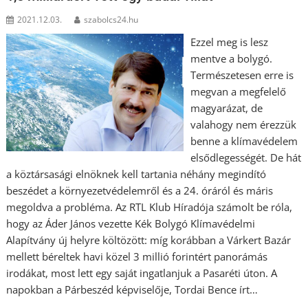
2021.12.03.
szabolcs24.hu
Ezzel meg is lesz
mentve a bolygó.
Természetesen erre is
megvan a megfelelő
magyarázat, de
valahogy nem érezzük
benne a klímavédelem
elsődlegességét. De hát
a köztársasági elnöknek kell tartania néhány megindító
beszédet a környezetvédelemről és a 24. óráról és máris
megoldva a probléma. Az RTL Klub Híradója számolt be róla,
hogy az Áder János vezette Kék Bolygó Klímavédelmi
Alapítvány új helyre költözött: míg korábban a Várkert Bazár
mellett béreltek havi közel 3 millió forintért panorámás
irodákat, most lett egy saját ingatlanjuk a Pasaréti úton. A
napokban a Párbeszéd képviselője, Tordai Bence írt…