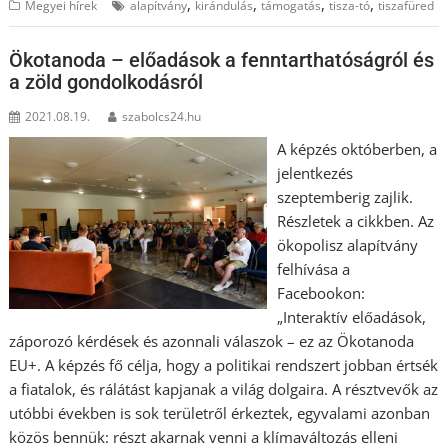
,
,
,
,
Megyei hírek
alapítvány
kirándulás
támogatás
tisza-tó
tiszafüred
Ökotanoda – előadások a fenntarthatóságról és
a zöld gondolkodásról
2021.08.19.
szabolcs24.hu
A képzés októberben, a
jelentkezés
szeptemberig zajlik.
Részletek a cikkben. Az
ökopolisz alapítvány
felhívása a
Facebookon:
„Interaktív előadások,
záporozó kérdések és azonnali válaszok – ez az Ökotanoda
EU+. A képzés fő célja, hogy a politikai rendszert jobban értsék
a fiatalok, és rálátást kapjanak a világ dolgaira. A résztvevők az
utóbbi években is sok területről érkeztek, egyvalami azonban
közös bennük: részt akarnak venni a klímaváltozás elleni