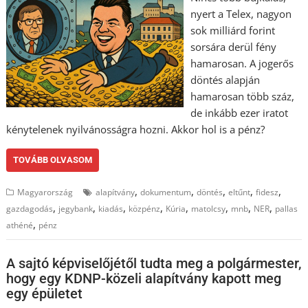
nyert a Telex, nagyon
sok milliárd forint
sorsára derül fény
hamarosan. A jogerős
döntés alapján
hamarosan több száz,
de inkább ezer iratot
kénytelenek nyilvánosságra hozni. Akkor hol is a pénz?
TOVÁBB OLVASOM
,
,
,
,
,
Magyarország
alapítvány
dokumentum
döntés
eltűnt
fidesz
,
,
,
,
,
,
,
,
gazdagodás
jegybank
kiadás
közpénz
Kúria
matolcsy
mnb
NER
pallas
,
athéné
pénz
A sajtó képviselőjétől tudta meg a polgármester,
hogy egy KDNP-közeli alapítvány kapott meg
egy épületet