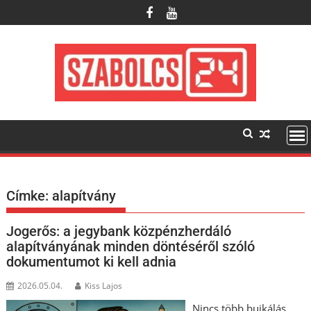
Skip
to
content
Címke:
alapítvány
Jogerős: a jegybank közpénzherdáló
alapítványának minden döntéséről szóló
dokumentumot ki kell adnia
2026.05.04.
Kiss Lajos
Nincs több bujkálás,