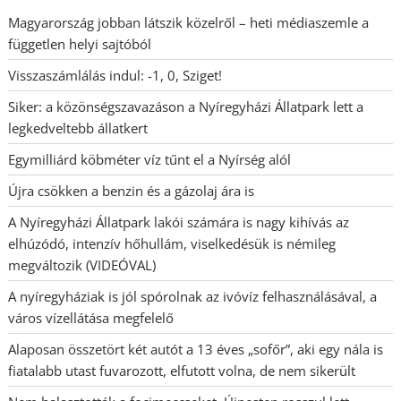
Magyarország jobban látszik közelről – heti médiaszemle a
független helyi sajtóból
Visszaszámlálás indul: -1, 0, Sziget!
Siker: a közönségszavazáson a Nyíregyházi Állatpark lett a
legkedveltebb állatkert
Egymilliárd köbméter víz tűnt el a Nyírség alól
Újra csökken a benzin és a gázolaj ára is
A Nyíregyházi Állatpark lakói számára is nagy kihívás az
elhúzódó, intenzív hőhullám, viselkedésük is némileg
megváltozik (VIDEÓVAL)
A nyíregyháziak is jól spórolnak az ivóvíz felhasználásával, a
város vízellátása megfelelő
Alaposan összetört két autót a 13 éves „sofőr”, aki egy nála is
fiatalabb utast fuvarozott, elfutott volna, de nem sikerült