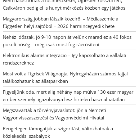
Nem halasztották a focimeccseket, Újpesten rosszul lett,
Csákváron pedig el is hunyt mérkőzés közben egy játékos
Magyarország jobban látszik közelről – Médiaszemle a
független helyi sajtóból – 2026 harmincegyedik hete
Nehéz időszak, jó 9-10 napon át velünk marad ez a 40 fokos
pokoli hőség – még csak most fog ráerősíteni
Elektronikus aláírás integráció – Így kapcsolható a vállalati
rendszerekhez
Most volt a Tigrisek Világnapja, Nyíregyházán számos fajjal
találkozhatunk az állatparkban
Figyeljünk oda, mert alig néhány nap múlva 130 ezer magyar
ember személyi igazolványa lesz hirtelen használhatatlan
Megszavazták a törvényjavaslatot: jön a Nemzeti
Vagyonvisszaszerzési és Vagyonvédelmi Hivatal
Rengetegen támogatják a szigorítást, változhatnak a
közlekedési szabályok