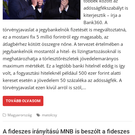
többek között az
adósságfékszabályt is
kiterjesztik – írja a
Bank360. A
törvényjavaslat a jegybankelnök fizetését is megváltoztatná,
ez a mostani fix 5 millió forintról egy magasabb, az
átlagbérhez kötött összegre nőne. A tervezet értelmében a
jegybankelnök mostantól a hitel- és lízingtartozásoknál is
meghatározhatja a törlesztőrészletek jövedelemarányos
maximum mértékét. Ez a legtöbb banki hitelnél eddig is így
volt, a fogyasztási hiteleknél például 500 ezer forint alatti
kereset esetén a jövedelem 50 százaléka az adósságfék. A
törvényjavaslat ezen kívül arról is szól,…
TOVÁBB OLVASOM
Magyarország
matolcsy
A fideszes irányítású MNB is beszólt a fideszes