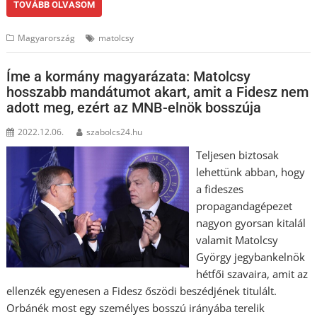
TOVÁBB OLVASOM
Magyarország
matolcsy
Íme a kormány magyarázata: Matolcsy
hosszabb mandátumot akart, amit a Fidesz nem
adott meg, ezért az MNB-elnök bosszúja
2022.12.06.
szabolcs24.hu
Teljesen biztosak
lehettünk abban, hogy
a fideszes
propagandagépezet
nagyon gyorsan kitalál
valamit Matolcsy
György jegybankelnök
hétfői szavaira, amit az
ellenzék egyenesen a Fidesz őszödi beszédjének titulált.
Orbánék most egy személyes bosszú irányába terelik