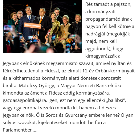
Rés támadt a pajzson,
a kormányzati
propagandamédiának
nagyon fel kell kötnie a
nadrágját (megoldják
majd, nem kell
aggódnunk), hogy
kimagyarázzák a
Jegybank elnökének megsemmisítő szavait, amivel nyíltan és
félreérthetetlenül a Fideszt, az elmúlt 12 év Orbán-kormányait
és a kétharmados kormányzás alatti döntések sorozatát
bírálta. Matolcsy György, a Magyar Nemzeti Bank elnöke
kimondta az áment a Fidesz eddig kormányzására,
gazdaságpolitikájára. Igen, ezt nem egy ellenzéki „ballibsi”,
vagy egy európai vezető mondta ki, hanem a fideszes
jegybankelnök. Ő is Soros és Gyurcsány embere lenne? Olyan
súlyos szavakat, kijelentéseket mondott hétfőn a
Parlamentben,…