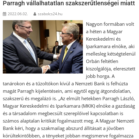
Parragh vállalhatatlan szakszerűtlenségei miatt
2022.06.02.
szabolcs24.hu
Nagyon formában volt
a héten a Magyar
Kereskedelmi és
Iparkamara elnöke, aki
mellesleg kétségtelenül
Orbán feltétlen
kiszolgálója, eleresztett
jobb horga. A
tanárokon és a tűzoltókon kívül a Nemzeti Bank is felhúzta
magát Parragh kijelentésein, ami egytől egyig átgondolatlan,
szakszerű és megalázó is. „Az elmúlt hetekben Parragh László,
Magyar Kereskedelmi és Iparkamara (MKIK) elnöke a gazdaság
és a társadalom megbecsült szereplőivel kapcsolatban is
számos alaptalan kritikát fogalmazott meg. A Magyar Nemzeti
Bank kéri, hogy a szakmailag abszurd állításait a jövőben
körültekintőbben, a tényeket jobban megismerve fogalmazza