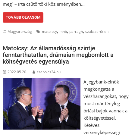
meg” – írta csütörtöki közleményében…
TOVÁBB OLVASOM
,
,
,
Magyarország
matolcsy
mnb
parragh
szakszerűtlen
Matolcsy: Az államadósság szintje
fenntarthatatlan, drámaian megbomlott a
költségvetés egyensúlya
2022.05.20.
szabolcs24.hu
A jegybank-elnök
megkongatta a
vészharangokat, hogy
most már tényleg
óriási bajok vannak a
költségvetéssel.
Kétéves
versenyképességi