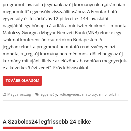
programot javasol a jegybank az új kormánynak a „drámaian
megbomlott” egyensúly visszaállításához. A Fenntartható
egyensúly és felzárkózás 12 pillérét és 144 javaslatát
nagyjából egy hónapja átadták a miniszterelnöknek – mondta
Matolcsy György a Magyar Nemzeti Bank (MNB) elnöke egy
szakmai konferencián csütörtökön Budapesten. A
jegybankelnök a programot bemutató rendezvényen azt
mondta, a „régi-új kormány peremén most dől el hogy az új
kormány mit ajánl, illetve az előzőhöz hasonlóan megnyerjük-
e a következő évtizedet”. Erős kihívásokkal…
TOVÁBB OLVASOM
,
,
,
,
Magyarország
egyensúly
költségvetés
matolcsy
mnb
orbán
A Szabolcs24 legfrissebb 24 cikke