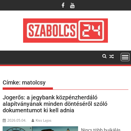
Skip
to
content
Címke:
matolcsy
Jogerős: a jegybank közpénzherdáló
alapítványának minden döntéséről szóló
dokumentumot ki kell adnia
2026.05.04.
Kiss Lajos
Nincs több bujkálás,