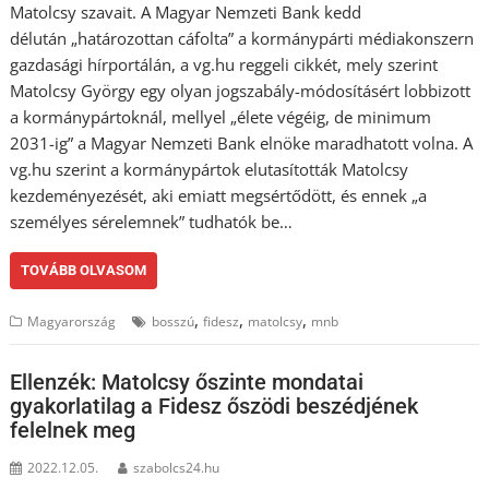
Matolcsy szavait. A Magyar Nemzeti Bank kedd
délután „határozottan cáfolta” a kormánypárti médiakonszern
gazdasági hírportálán, a vg.hu reggeli cikkét, mely szerint
Matolcsy György egy olyan jogszabály-módosításért lobbizott
a kormánypártoknál, mellyel „élete végéig, de minimum
2031-ig” a Magyar Nemzeti Bank elnöke maradhatott volna. A
vg.hu szerint a kormánypártok elutasították Matolcsy
kezdeményezését, aki emiatt megsértődött, és ennek „a
személyes sérelemnek” tudhatók be…
TOVÁBB OLVASOM
,
,
,
Magyarország
bosszú
fidesz
matolcsy
mnb
Ellenzék: Matolcsy őszinte mondatai
gyakorlatilag a Fidesz őszödi beszédjének
felelnek meg
2022.12.05.
szabolcs24.hu