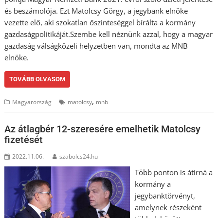
és beszámolója. Ezt Matolcsy Görgy, a jegybank elnöke
vezette elő, aki szokatlan őszinteséggel bírálta a kormány
gazdaságpolitikáját.Szembe kell néznünk azzal, hogy a magyar
gazdaság válságközeli helyzetben van, mondta az MNB
elnöke.
TOVÁBB OLVASOM
,
Magyarország
matolcsy
mnb
Az átlagbér 12-szeresére emelhetik Matolcsy
fizetését
2022.11.06.
szabolcs24.hu
Több ponton is átírná a
kormány a
jegybanktörvényt,
amelynek részeként