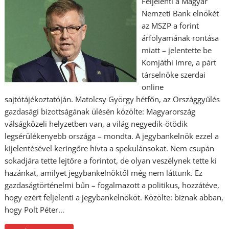
Feljelenti a Magyar
Nemzeti Bank elnökét
az MSZP a forint
árfolyamának rontása
miatt – jelentette be
Komjáthi Imre, a párt
társelnöke szerdai
online
sajtótájékoztatóján. Matolcsy György hétfőn, az Országgyűlés
gazdasági bizottságának ülésén közölte: Magyarország
válságközeli helyzetben van, a világ negyedik-ötödik
legsérülékenyebb országa – mondta. A jegybankelnök ezzel a
kijelentésével keringőre hívta a spekulánsokat. Nem csupán
sokadjára tette lejtőre a forintot, de olyan veszélynek tette ki
hazánkat, amilyet jegybankelnöktől még nem láttunk. Ez
gazdaságtörténelmi bűn – fogalmazott a politikus, hozzátéve,
hogy ezért feljelenti a jegybankelnököt. Közölte: bíznak abban,
hogy Polt Péter…