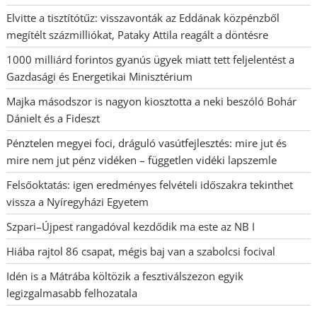
Elvitte a tisztítótűz: visszavonták az Eddának közpénzből
megítélt százmilliókat, Pataky Attila reagált a döntésre
1000 milliárd forintos gyanús ügyek miatt tett feljelentést a
Gazdasági és Energetikai Minisztérium
Majka másodszor is nagyon kiosztotta a neki beszóló Bohár
Dánielt és a Fideszt
Pénztelen megyei foci, dráguló vasútfejlesztés: mire jut és
mire nem jut pénz vidéken – független vidéki lapszemle
Felsőoktatás: igen eredményes felvételi időszakra tekinthet
vissza a Nyíregyházi Egyetem
Szpari–Újpest rangadóval kezdődik ma este az NB I
Hiába rajtol 86 csapat, mégis baj van a szabolcsi focival
Idén is a Mátrába költözik a fesztiválszezon egyik
legizgalmasabb felhozatala