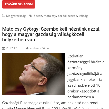
TOVÁBB OLVASOM
,
,
,
Magyarország
fidesz
matolcsy
őszödi beszéd
válság
Matolcsy György: Szembe kell néznünk azzal,
hogy a magyar gazdaság válságközeli
helyzetben van
2022.12.05.
szabolcs24.hu
Szokatlan
őszinteséggel bírálta a
kormány
gazdaságpolitikáját a
jegybank elnöke, írta
az rtl.hu.Délelőtt 10
órakor kezdődött a
parlamentben a
Gazdasági Bizottság aktuális ülése, aminek első napirendi
pontja Magyar Nemzeti Bank 2021. évről szóló üzleti jelentése