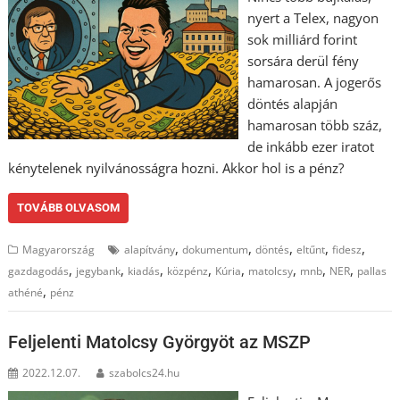
nyert a Telex, nagyon
sok milliárd forint
sorsára derül fény
hamarosan. A jogerős
döntés alapján
hamarosan több száz,
de inkább ezer iratot
kénytelenek nyilvánosságra hozni. Akkor hol is a pénz?
TOVÁBB OLVASOM
,
,
,
,
,
Magyarország
alapítvány
dokumentum
döntés
eltűnt
fidesz
,
,
,
,
,
,
,
,
gazdagodás
jegybank
kiadás
közpénz
Kúria
matolcsy
mnb
NER
pallas
,
athéné
pénz
Feljelenti Matolcsy Györgyöt az MSZP
2022.12.07.
szabolcs24.hu