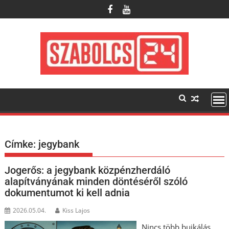
Skip
to
content
Címke:
jegybank
Jogerős: a jegybank közpénzherdáló
alapítványának minden döntéséről szóló
dokumentumot ki kell adnia
2026.05.04.
Kiss Lajos
Nincs több bujkálás,