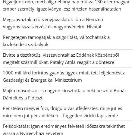
Figyeljünk oda, mert alig néhány nap múlva 130 ezer magyar
ember személyi igazolványa lesz hirtelen használhatatlan
Megszavazták a törvényjavaslatot: jön a Nemzeti
Vagyonvisszaszerzési és Vagyonvédelmi Hivatal
Rengetegen támogatják a szigorítást, változhatnak a
közlekedési szabályok
Elvitte a tisztítótűz: visszavonták az Eddának közpénzből
megítélt százmilliókat, Pataky Attila reagált a döntésre
1000 milliárd forintos gyanús ügyek miatt tett feljelentést a
Gazdasági és Energetikai Minisztérium
Majka másodszor is nagyon kiosztotta a neki beszóló Bohár
Dánielt és a Fideszt
Pénztelen megyei foci, dráguló vasútfejlesztés: mire jut és
mire nem jut pénz vidéken – független vidéki lapszemle
Felsőoktatás: igen eredményes felvételi időszakra tekinthet
vissza a Nyíregyházi Egyetem