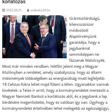
korlátozás
2022.09.21.
szabolcs24.hu
Gránitszilárdságú,
kilencszázszor
módosított
Alaptörvényünk
garantálja, hogy a
jegybanknál
semmiképpen ne
fázzanak Matolcsyék.
Most már minden rendben. Hétfőn jelent meg a Magyar
Közlönyben a rendelet, amely szabályozza, hogy az állami
intézmények többségében az energiaválság miatt legfeljebb
18 Celsius-fokra lehet majd fűteni a télen. Ugyanakkor vannak
kivételek: a Telex ír arról, hogy a kormányrendelet mentesíti a
Magyar Nemzeti Bankot a korlátozás alól, és a jegybank a lap
kérdésére megerősítette, hogy ez valóban így van. Úgyhogy a
kormányrendelet értelmében lehet melegebb az egészségügyi,