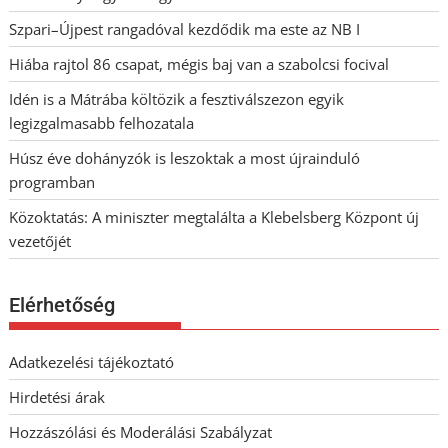
Szpari–Újpest rangadóval kezdődik ma este az NB I
Hiába rajtol 86 csapat, mégis baj van a szabolcsi focival
Idén is a Mátrába költözik a fesztiválszezon egyik
legizgalmasabb felhozatala
Húsz éve dohányzók is leszoktak a most újrainduló
programban
Közoktatás: A miniszter megtalálta a Klebelsberg Központ új
vezetőjét
Elérhetőség
Adatkezelési tájékoztató
Hirdetési árak
Hozzászólási és Moderálási Szabályzat