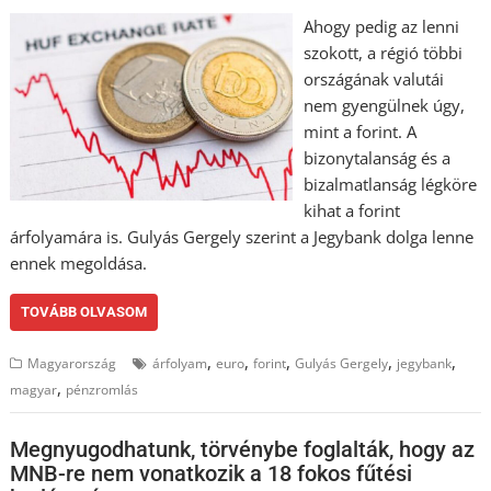
Ahogy pedig az lenni
szokott, a régió többi
országának valutái
nem gyengülnek úgy,
mint a forint. A
bizonytalanság és a
bizalmatlanság légköre
kihat a forint
árfolyamára is. Gulyás Gergely szerint a Jegybank dolga lenne
ennek megoldása.
TOVÁBB OLVASOM
,
,
,
,
,
Magyarország
árfolyam
euro
forint
Gulyás Gergely
jegybank
,
magyar
pénzromlás
Megnyugodhatunk, törvénybe foglalták, hogy az
MNB-re nem vonatkozik a 18 fokos fűtési