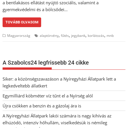
a bentlakásos ellátást nyújtó szociális, valamint a
gyermekvédelmi és a bölcsődei…
TOVÁBB OLVASOM
,
,
,
,
Magyarország
alaptörvény
fűtés
jegybank
korlátozás
mnb
A Szabolcs24 legfrissebb 24 cikke
Siker: a közönségszavazáson a Nyíregyházi Állatpark lett a
legkedveltebb állatkert
Egymilliárd köbméter víz tűnt el a Nyírség alól
Újra csökken a benzin és a gázolaj ára is
A Nyíregyházi Állatpark lakói számára is nagy kihívás az
elhúzódó, intenzív hőhullám, viselkedésük is némileg