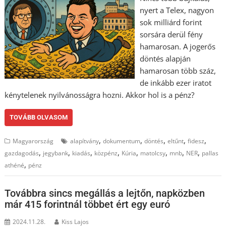
nyert a Telex, nagyon
sok milliárd forint
sorsára derül fény
hamarosan. A jogerős
döntés alapján
hamarosan több száz,
de inkább ezer iratot
kénytelenek nyilvánosságra hozni. Akkor hol is a pénz?
TOVÁBB OLVASOM
,
,
,
,
,
Magyarország
alapítvány
dokumentum
döntés
eltűnt
fidesz
,
,
,
,
,
,
,
,
gazdagodás
jegybank
kiadás
közpénz
Kúria
matolcsy
mnb
NER
pallas
,
athéné
pénz
Továbbra sincs megállás a lejtőn, napközben
már 415 forintnál többet ért egy euró
2024.11.28.
Kiss Lajos