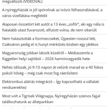
megváltozik (VIDEÓVAL)
A nyíregyháziak is jól spórolnak az ivóvíz felhasználásával, a
város vízellátása megfelelő
Alaposan összetört két autót a 13 éves „sofőr”, aki egy nála is
fiatalabb utast fuvarozott, elfutott volna, de nem sikerült
Nem halasztották a focimeccseket, Újpesten rosszul lett,
Csákváron pedig el is hunyt mérkőzés közben egy játékos
Magyarország jobban látszik közelről – Médiaszemle a
független helyi sajtóból – 2026 harmincegyedik hete
Nehéz időszak, jó 9-10 napon át velünk marad ez a 40 fokos
pokoli hőség – még csak most fog ráerősíteni
Elektronikus aláírás integráció – Így kapcsolható a vállalati
rendszerekhez
Most volt a Tigrisek Világnapja, Nyíregyházán számos fajjal
találkozhatunk az állatparkban