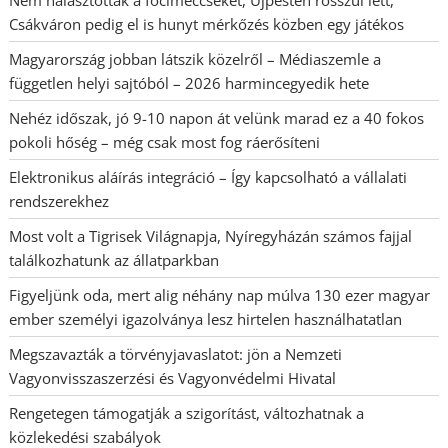
Nem halasztották a focimeccseket, Újpesten rosszul lett,
Csákváron pedig el is hunyt mérkőzés közben egy játékos
Magyarország jobban látszik közelről – Médiaszemle a
független helyi sajtóból – 2026 harmincegyedik hete
Nehéz időszak, jó 9-10 napon át velünk marad ez a 40 fokos
pokoli hőség – még csak most fog ráerősíteni
Elektronikus aláírás integráció – Így kapcsolható a vállalati
rendszerekhez
Most volt a Tigrisek Világnapja, Nyíregyházán számos fajjal
találkozhatunk az állatparkban
Figyeljünk oda, mert alig néhány nap múlva 130 ezer magyar
ember személyi igazolványa lesz hirtelen használhatatlan
Megszavazták a törvényjavaslatot: jön a Nemzeti
Vagyonvisszaszerzési és Vagyonvédelmi Hivatal
Rengetegen támogatják a szigorítást, változhatnak a
közlekedési szabályok