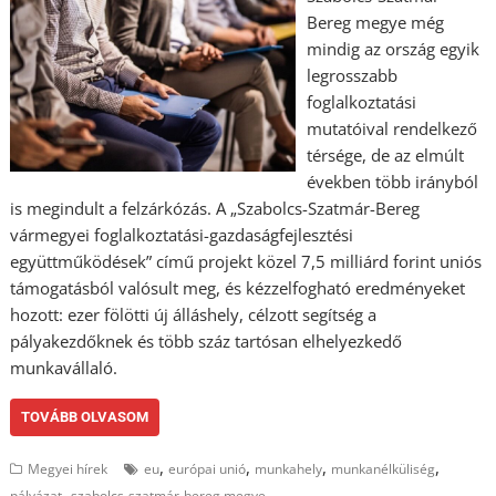
Bereg megye még
mindig az ország egyik
legrosszabb
foglalkoztatási
mutatóival rendelkező
térsége, de az elmúlt
években több irányból
is megindult a felzárkózás. A „Szabolcs-Szatmár-Bereg
vármegyei foglalkoztatási-gazdaságfejlesztési
együttműködések” című projekt közel 7,5 milliárd forint uniós
támogatásból valósult meg, és kézzelfogható eredményeket
hozott: ezer fölötti új álláshely, célzott segítség a
pályakezdőknek és több száz tartósan elhelyezkedő
munkavállaló.
TOVÁBB OLVASOM
,
,
,
,
Megyei hírek
eu
európai unió
munkahely
munkanélküliség
,
pályázat
szabolcs-szatmár-bereg megye