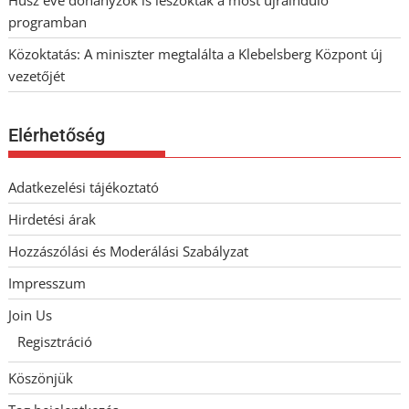
Húsz éve dohányzók is leszoktak a most újrainduló
programban
Közoktatás: A miniszter megtalálta a Klebelsberg Központ új
vezetőjét
Elérhetőség
Adatkezelési tájékoztató
Hirdetési árak
Hozzászólási és Moderálási Szabályzat
Impresszum
Join Us
Regisztráció
Köszönjük