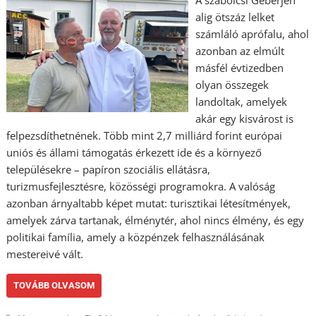
alig ötszáz lelket
számláló aprófalu, ahol
azonban az elmúlt
másfél évtizedben
olyan összegek
landoltak, amelyek
akár egy kisvárost is
felpezsdíthetnének. Több mint 2,7 milliárd forint európai
uniós és állami támogatás érkezett ide és a környező
településekre – papíron szociális ellátásra,
turizmusfejlesztésre, közösségi programokra. A valóság
azonban árnyaltabb képet mutat: turisztikai létesítmények,
amelyek zárva tartanak, élménytér, ahol nincs élmény, és egy
politikai família, amely a közpénzek felhasználásának
mestereivé vált.
TOVÁBB OLVASOM