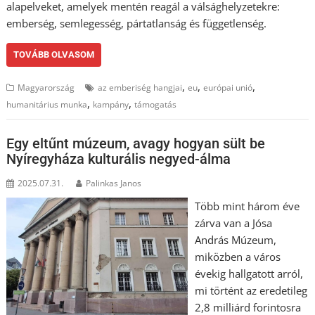
alapelveket, amelyek mentén reagál a válsághelyzetekre:
emberség, semlegesség, pártatlanság és függetlenség.
TOVÁBB OLVASOM
,
,
,
Magyarország
az emberiség hangjai
eu
európai unió
,
,
humanitárius munka
kampány
támogatás
Egy eltűnt múzeum, avagy hogyan sült be
Nyíregyháza kulturális negyed-álma
2025.07.31.
Palinkas Janos
Több mint három éve
zárva van a Jósa
András Múzeum,
miközben a város
évekig hallgatott arról,
mi történt az eredetileg
2,8 milliárd forintosra