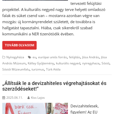
tervezett felújítási
projekttel. A kulturális negyed nagy terve helyett omladozó
falak és süket csend van – mostanra azonban végre van
mozgás: új kormányrendelet született, de továbbra is
hallgatást tapasztalni. Hiába, csak sikerekről szabad
kommunikálni a NER tizenötödik évében.
TOVÁBB OLVASOM
,
,
,
,
Nyíregyháza
eu
európai uniós forrás
felújítás
Jósa András
Jósa
,
,
,
,
,
András Múzeum
Kállay Gyűjtemény
kulturális negyed
nyiregyhaza
Sóstó
,
,
Sóstói Múzeumfalu
turizmus
Türk Attila
„Állítsák le a devizahiteles végrehajtásokat és
szerződéseket!”
2025.06.11.
Kiss Lajos
Devizahitelesek,
figyelem! Az EU