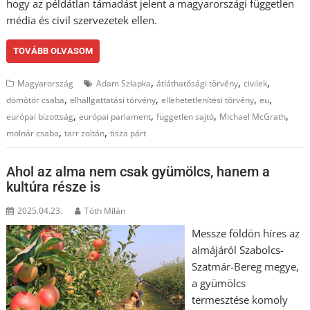
hogy az példátlan támadást jelent a magyarországi független
média és civil szervezetek ellen.
TOVÁBB OLVASOM
,
,
,
Magyarország
Adam Szłapka
átláthatósági törvény
civilek
,
,
,
,
dömötör csaba
elhallgattatási törvény
ellehetetlenítési törvény
eu
,
,
,
,
európai bizottság
európai parlament
független sajtó
Michael McGrath
,
,
molnár csaba
tarr zoltán
tisza párt
Ahol az alma nem csak gyümölcs, hanem a
kultúra része is
2025.04.23.
Tóth Milán
Messze földön híres az
almájáról Szabolcs-
Szatmár-Bereg megye,
a gyümölcs
termesztése komoly