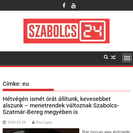
Skip
to
content
Címke:
eu
Hétvégén ismét órát állítunk, kevesebbet
alszunk – menetrendek változnak Szabolcs-
Szatmár-Bereg megyében is
2026.03.26.
Kiss Lajos
Bár lassan egy évtizede