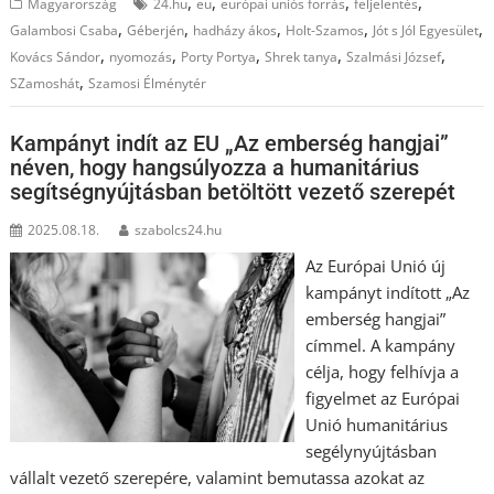
,
,
,
,
Magyarország
24.hu
eu
európai uniós forrás
feljelentés
,
,
,
,
,
Galambosi Csaba
Géberjén
hadházy ákos
Holt-Szamos
Jót s Jól Egyesület
,
,
,
,
,
Kovács Sándor
nyomozás
Porty Portya
Shrek tanya
Szalmási József
,
SZamoshát
Szamosi Élménytér
Kampányt indít az EU „Az emberség hangjai”
néven, hogy hangsúlyozza a humanitárius
segítségnyújtásban betöltött vezető szerepét
2025.08.18.
szabolcs24.hu
Az Európai Unió új
kampányt indított „Az
emberség hangjai”
címmel. A kampány
célja, hogy felhívja a
figyelmet az Európai
Unió humanitárius
segélynyújtásban
vállalt vezető szerepére, valamint bemutassa azokat az