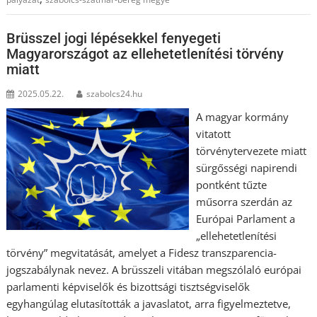
Brüsszel jogi lépésekkel fenyegeti
Magyarországot az ellehetetlenítési törvény
miatt
2025.05.22.
szabolcs24.hu
A magyar kormány
vitatott
törvénytervezete miatt
sürgősségi napirendi
pontként tűzte
műsorra szerdán az
Európai Parlament a
„ellehetetlenítési
törvény” megvitatását, amelyet a Fidesz transzparencia-
jogszabálynak nevez. A brüsszeli vitában megszólaló európai
parlamenti képviselők és bizottsági tisztségviselők
egyhangúlag elutasították a javaslatot, arra figyelmeztetve,