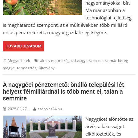
hagyományokkal bír.
Ma már azonban a
technológiai fejlettség
is meghatározó szempont, az elmúlt években több milliárd
uniós pénz érkezett a magyar gazdák segítségére.
TOVÁBB OLVASOM
,
,
,
Megyei hírek
alma
eu
mezőgazdaság
szabolcs-szatmár-bereg
,
,
megye
termesztés
ültetvény
A nagygéci pénztemető: önálló települési lét
helyett félmilliárdnál is több ment el, talán a
semmire
2025.03.27.
szabolcs24.hu
Nagygécet elöntötte az
árvíz, a lakosságot
elköltöztették, és