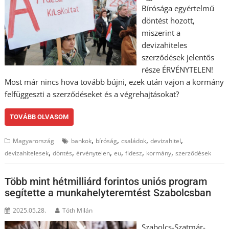
Bírósága egyértelmű
döntést hozott,
miszerint a
devizahiteles
szerződések jelentős
része ÉRVÉNYTELEN!
Most már nincs hova tovább bújni, ezek után vajon a kormány
felfüggeszti a szerződéseket és a végrehajtásokat?
TOVÁBB OLVASOM
,
,
,
,
Magyarország
bankok
bíróság
családok
devizahitel
,
,
,
,
,
,
devizahitelesek
döntés
érvénytelen
eu
fidesz
kormány
szerződések
Több mint hétmilliárd forintos uniós program
segítette a munkahelyteremtést Szabolcsban
2025.05.28.
Tóth Milán
Szabolcs-Szatmár-