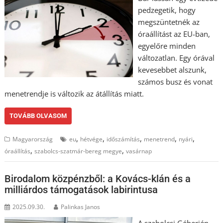
pedzegetik, hogy
megszüntetnék az
óraállítást az EU-ban,
egyelőre minden
változatlan. Egy órával
kevesebbet alszunk,
számos busz és vonat
menetrendje is változik az átállítás miatt.
TOVÁBB OLVASOM
,
,
,
,
,
Magyarország
eu
hétvége
időszámítás
menetrend
nyári
,
,
óraállítás
szabolcs-szatmár-bereg megye
vasárnap
Birodalom közpénzből: a Kovács-klán és a
milliárdos támogatások labirintusa
2025.09.30.
Palinkas Janos
A szabolcsi Géberjén