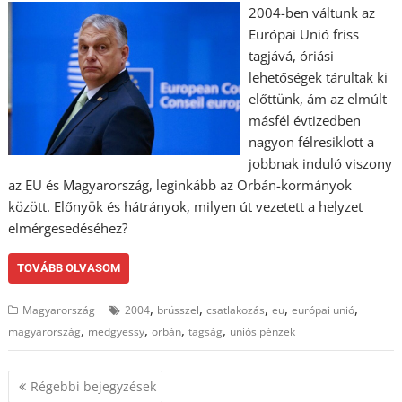
2004-ben váltunk az
Európai Unió friss
tagjává, óriási
lehetőségek tárultak ki
előttünk, ám az elmúlt
másfél évtizedben
nagyon félresiklott a
jobbnak induló viszony
az EU és Magyarország, leginkább az Orbán-kormányok
között. Előnyök és hátrányok, milyen út vezetett a helyzet
elmérgesedéséhez?
TOVÁBB OLVASOM
,
,
,
,
,
Magyarország
2004
brüsszel
csatlakozás
eu
európai unió
,
,
,
,
magyarország
medgyessy
orbán
tagság
uniós pénzek
Bejegyzés
Régebbi bejegyzések