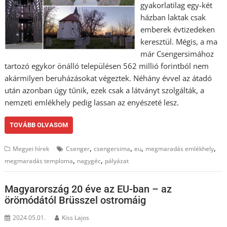
gyakorlatilag egy-két
házban laktak csak
emberek évtizedeken
keresztül. Mégis, a ma
már Csengersimához
tartozó egykor önálló településen 562 millió forintból nem
akármilyen beruházásokat végeztek. Néhány évvel az átadó
után azonban úgy tűnik, ezek csak a látványt szolgálták, a
nemzeti emlékhely pedig lassan az enyészeté lesz.
TOVÁBB OLVASOM
,
,
,
,
Megyei hírek
Csenger
csengersima
eu
megmaradás emlékhely
,
,
megmaradás temploma
nagygéc
pályázat
Magyarország 20 éve az EU-ban – az
örömódától Brüsszel ostromáig
2024.05.01.
Kiss Lajos