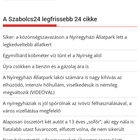
navigáció
A Szabolcs24 legfrissebb 24 cikke
Siker: a közönségszavazáson a Nyíregyházi Állatpark lett a
legkedveltebb állatkert
Egymilliárd köbméter víz tűnt el a Nyírség alól
Újra csökken a benzin és a gázolaj ára is
A Nyíregyházi Állatpark lakói számára is nagy kihívás az
elhúzódó, intenzív hőhullám, viselkedésük is némileg
megváltozik (VIDEÓVAL)
A nyíregyháziak is jól spórolnak az ivóvíz felhasználásával, a
város vízellátása megfelelő
Alaposan összetört két autót a 13 éves „sofőr”, aki egy nála is
fiatalabb utast fuvarozott, elfutott volna, de nem sikerült