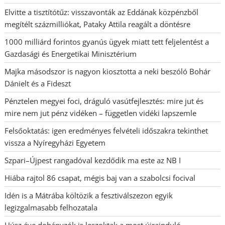
Elvitte a tisztítótűz: visszavonták az Eddának közpénzből
megítélt százmilliókat, Pataky Attila reagált a döntésre
1000 milliárd forintos gyanús ügyek miatt tett feljelentést a
Gazdasági és Energetikai Minisztérium
Majka másodszor is nagyon kiosztotta a neki beszóló Bohár
Dánielt és a Fideszt
Pénztelen megyei foci, dráguló vasútfejlesztés: mire jut és
mire nem jut pénz vidéken – független vidéki lapszemle
Felsőoktatás: igen eredményes felvételi időszakra tekinthet
vissza a Nyíregyházi Egyetem
Szpari–Újpest rangadóval kezdődik ma este az NB I
Hiába rajtol 86 csapat, mégis baj van a szabolcsi focival
Idén is a Mátrába költözik a fesztiválszezon egyik
legizgalmasabb felhozatala