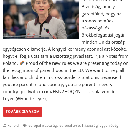
Bizottság, amely
garantálná, hogy az
azonos neműek
házasságát és
örökbefogadási jogát
minden Uniós ország
egységesen elismerje. A lengyel kormány azonnal azt közölte,
hogy: el fogja utasítani a Bizottság javaslatát, írja a Notes from
Poland.
Proud of the new rules we are presenting today on
the recognition of parenthood in the EU. We want to help all
families and children in cross-border situations. Because if
you are parent in one country, you are parent in every
country. pic.twitter.com/HsIv2HQQZN — Ursula von der
Leyen (@vonderleyen)…
TOVÁBB OLVASOM
,
,
,
Külföld
európai bizottság
európai unió
házassági egyenlőség