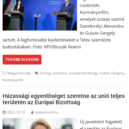
csütörtöki
Kormányinfón,
amelyet szokás szerint
Szentkirályi Alexandra
és Gulyás Gergely
tartott. A legfontosabb kijelentéseket a Telex szemlézte
tudósításában: Fotó: MTI/Bruzák Noémi
TOVÁBB OLVASOM
,
,
,
,
Magyarország
árstop
erasmus
európai bizottság
Gulyás Gergely
Kormányinfó
Házassági egyenlőséget szeretne az unió teljes
területén az Európai Bizottság
2022.12.10.
szabolcs24.hu
Új javaslatot fogadott
el szerdán az Európai