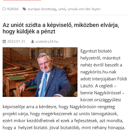
,
,
Külföld
európai bizottság
unió
ursula von der leyen
Az uniót szidta a képviselő, miközben elvárja,
hogy küldjék a pénzt
2023.01.31.
szabolcs24.hu
Egyrészt biztató
helyzetről, másrészt
nehéz évről beszélt a
nagykörös.hu-nak
adott interjújában Földi
László. A ceglédi –
benne Nagykőrössel –
körzet országgyűlési
képviselője arra a kérdésre, hogy Nagykőrösön rengeteg
projekt várja, hogy megérkezzenek az uniós támogatások,
ezért mikor kezdődhetnek el ezek a fejlesztések, azt mondta,
hogy a helyzet biztató. Jóval biztatóbb, mint néhány hónapja.