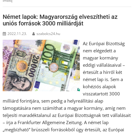
lmbtq
Német lapok: Magyarország elveszítheti az
uniós források 3000 milliárdját
2022.11.23.
szabolcs24.hu
Az Európai Bizottság
nem elégedett a
magyar kormány
eddigi vállalásaival –
értesült a hírről két
német lap is. Sem a
kohéziós alapok
visszatartott 3000
milliárd forintjára, sem pedig a helyreállítási alap
támogatására nem számíthat a magyar kormány, amíg nem
teljesíti maradéktalanul az Európai Bizottságnak tett vállalásait
– írja a Frankfurter Allgemeine Zeitung. A német lap
„megbízható” brüsszeli forrásokból úgy értesült, az Európai