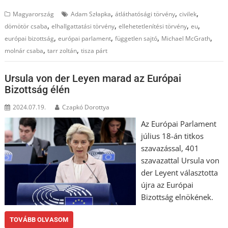
,
,
,
Magyarország
Adam Szłapka
átláthatósági törvény
civilek
,
,
,
,
dömötör csaba
elhallgattatási törvény
ellehetetlenítési törvény
eu
,
,
,
,
európai bizottság
európai parlament
független sajtó
Michael McGrath
,
,
molnár csaba
tarr zoltán
tisza párt
Ursula von der Leyen marad az Európai
Bizottság élén
2024.07.19.
Czapkó Dorottya
Az Európai Parlament
július 18-án titkos
szavazással, 401
szavazattal Ursula von
der Leyent választotta
újra az Európai
Bizottság elnökének.
TOVÁBB OLVASOM