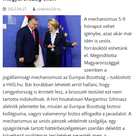
2022.04.27.
szabolcs24.hu
A mechanizmus 5-9
hónapot vehet
igénybe, azaz akár már
idén is uniós
forrásoktól eshetünk
el. Megindította
Magyarországgal
szemben a
jogállamisági mechanizmust az Európai Bizottság – tudósított
a HVG.hu. Bár korábban lehetett arról hallani, hogy
Lengyelország is érintett lesz, a brüsszeli testület ezt nem
tartotta indokoltnak. A hírt hivatalosan Margaritisz Szhínasz
alelnök jelentette be, miután az Európai Bizottság biztosi
kollégiuma, vagyis valamennyi biztos elfogadta a javaslatot. A
mechanizmus az uniós pénzek védelmét szolgálja, egy
újságíróknak tartott háttérbeszélgetésen szerdán délelőtt a
következő problémás területeket nevezték meg: a