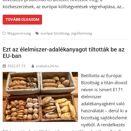
közbeszerzések, az európai költségvetések végrehajtása, az…
TOVÁBB OLVASOM
,
Magyarország
európai bizottság
jogállamiság
Ezt az élelmiszer-adalékanyagot tiltották be az
EU-ban
2022.01.15.
szabolcs24.hu
Betiltotta az Európai
Bizottság a titán-dioxid
néven is ismert E171
élelmiszer
adalékanyagként való
használatát – derül ki a
bizottság sajtóközlemé
nyéből. A rendelkezés