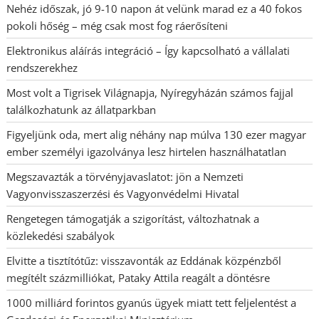
Nehéz időszak, jó 9-10 napon át velünk marad ez a 40 fokos
pokoli hőség – még csak most fog ráerősíteni
Elektronikus aláírás integráció – Így kapcsolható a vállalati
rendszerekhez
Most volt a Tigrisek Világnapja, Nyíregyházán számos fajjal
találkozhatunk az állatparkban
Figyeljünk oda, mert alig néhány nap múlva 130 ezer magyar
ember személyi igazolványa lesz hirtelen használhatatlan
Megszavazták a törvényjavaslatot: jön a Nemzeti
Vagyonvisszaszerzési és Vagyonvédelmi Hivatal
Rengetegen támogatják a szigorítást, változhatnak a
közlekedési szabályok
Elvitte a tisztítótűz: visszavonták az Eddának közpénzből
megítélt százmilliókat, Pataky Attila reagált a döntésre
1000 milliárd forintos gyanús ügyek miatt tett feljelentést a