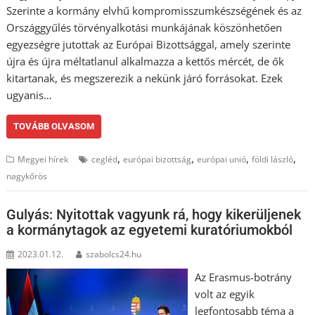
Szerinte a kormány elvhű kompromisszumkészségének és az
Országgyűlés törvényalkotási munkájának köszönhetően
egyezségre jutottak az Európai Bizottsággal, amely szerinte
újra és újra méltatlanul alkalmazza a kettős mércét, de ők
kitartanak, és megszerezik a nekünk járó forrásokat. Ezek
ugyanis…
TOVÁBB OLVASOM
,
,
,
,
Megyei hírek
cegléd
európai bizottság
európai unió
földi lászló
nagykőrös
Gulyás: Nyitottak vagyunk rá, hogy kikerüljenek
a kormánytagok az egyetemi kuratóriumokból
2023.01.12.
szabolcs24.hu
Az Erasmus-botrány
volt az egyik
legfontosabb téma a