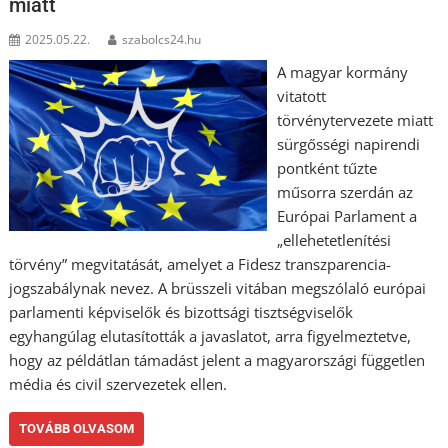
miatt
2025.05.22.
szabolcs24.hu
A magyar kormány
vitatott
törvénytervezete miatt
sürgősségi napirendi
pontként tűzte
műsorra szerdán az
Európai Parlament a
„ellehetetlenítési
törvény” megvitatását, amelyet a Fidesz transzparencia-
jogszabálynak nevez. A brüsszeli vitában megszólaló európai
parlamenti képviselők és bizottsági tisztségviselők
egyhangúlag elutasították a javaslatot, arra figyelmeztetve,
hogy az példátlan támadást jelent a magyarországi független
média és civil szervezetek ellen.
TOVÁBB OLVASOM