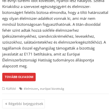
fél évnyi türelmi időt követően, nyártól lesz hatályos. Sztella
Kiriakídisz a szervezet egészségügyért és élelmiszer-
biztonságért felelős biztosa elmondta, hogy a tiltó határozattal
egy olyan élelmiszer-adalékot vonnak ki, ami már nem
minősül biztonságosan fogyaszthatónak. A titán-dioxiddal
fehér színt adtak hozzá sokféle élelmiszerhez
(péksüteményekhez, szendvicskrémekhez, levesekhez,
szószokhoz, salátaöntetekhez és élelmiszerkiegészítőkhöz). A
tagállamok ősszel egyhangúlag támogatták a bizottság
javaslatát az E171 betiltására, amit az Európai
Élelmiszerbiztonsági Hatóság tudományos álláspontja
alapozott meg.
TOVÁBB OLVASOM
,
Külföld
élelmiszer
európai bizottság
Bejegyzés
Régebbi bejegyzések
navigáció