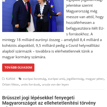
jelentése szerint
Magyarország még
messze van attól, hogy
hozzáférhessen a
befagyasztásra ítélt EU-
s forrásokhoz. A
mintegy 18 milliárd eurónyi összeg – amelyből 8,4 milliárd a
kohéziós alapokból, 9,5 milliárd pedig a Covid helyreállítási
alapból származik – továbbra is elérhetetlennek tűnik a
magyar kormány számára.
TOVÁBB OLVASOM
,
,
,
,
Külföld
európai bizottság
európai unió
jogállamiság
magyar péter
,
,
Orbán Viktor
uniós források
ursula von der leyen
Brüsszel jogi lépésekkel fenyegeti
Magyarországot az ellehetetlenítési törvény