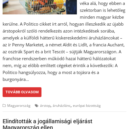
véka alá, hogy ebben a
szektorban is lehetőleg
minden magyar kézbe
kerülne. A Politico cikket írt arról, hogyan illeszkedik az újabb
árstopokról szóló rendelkezés azon intézkedések sorába,
amelyek a külföldi hátterű kiskereskedelmi áruházláncokat –
az ír Penny Marketet, a német Aldit és Lidlt, a francia Auchant,
az osztrák Spart és a brit Tescót – sújtják Magyarországon. A
franchise rendszerben működő hazai hátterű hálózatokat
nem, míg az előbb említett cégeket érintik a következők: A
Politico hangsúlyozza, hogy a most a tojásra és a
burgonyára…
TOVÁBB OLVASOM
,
,
Magyarország
árstop
áruházlánc
európai bizottság
Elindították a jogállamisági eljárást
Magyarország ellen