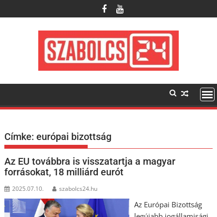
Skip
to
content
Címke:
európai bizottság
Az EU továbbra is visszatartja a magyar
forrásokat, 18 milliárd eurót
2025.07.10.
szabolcs24.hu
Az Európai Bizottság
legújabb jogállamisági