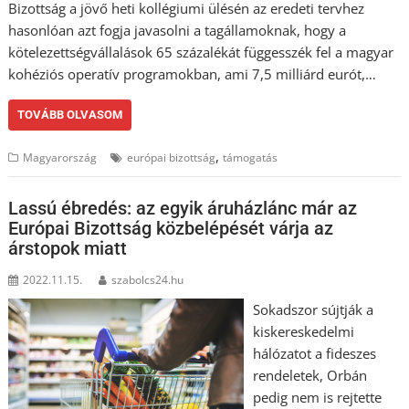
Bizottság a jövő heti kollégiumi ülésén az eredeti tervhez
hasonlóan azt fogja javasolni a tagállamoknak, hogy a
kötelezettségvállalások 65 százalékát függesszék fel a magyar
kohéziós operatív programokban, ami 7,5 milliárd eurót,…
TOVÁBB OLVASOM
,
Magyarország
európai bizottság
támogatás
Lassú ébredés: az egyik áruházlánc már az
Európai Bizottság közbelépését várja az
árstopok miatt
2022.11.15.
szabolcs24.hu
Sokadszor sújtják a
kiskereskedelmi
hálózatot a fideszes
rendeletek, Orbán
pedig nem is rejtette