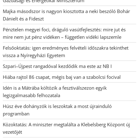
Gazdasági és Energetikai Minisztérium
Majka másodszor is nagyon kiosztotta a neki beszóló Bohár
Dánielt és a Fideszt
Pénztelen megyei foci, dráguló vasútfejlesztés: mire jut és
mire nem jut pénz vidéken – független vidéki lapszemle
Felsőoktatás: igen eredményes felvételi időszakra tekinthet
vissza a Nyíregyházi Egyetem
Szpari–Újpest rangadóval kezdődik ma este az NB I
Hiába rajtol 86 csapat, mégis baj van a szabolcsi focival
Idén is a Mátrába költözik a fesztiválszezon egyik
legizgalmasabb felhozatala
Húsz éve dohányzók is leszoktak a most újrainduló
programban
Közoktatás: A miniszter megtalálta a Klebelsberg Központ új
vezetőjét