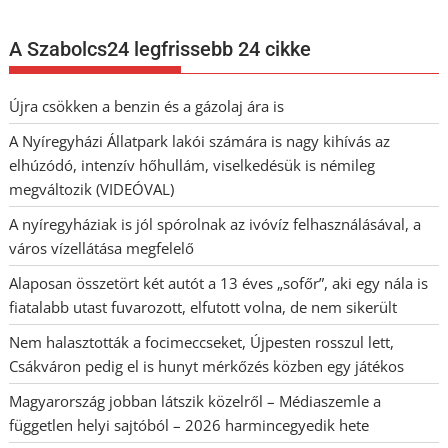
A Szabolcs24 legfrissebb 24 cikke
Újra csökken a benzin és a gázolaj ára is
A Nyíregyházi Állatpark lakói számára is nagy kihívás az
elhúzódó, intenzív hőhullám, viselkedésük is némileg
megváltozik (VIDEÓVAL)
A nyíregyháziak is jól spórolnak az ivóvíz felhasználásával, a
város vízellátása megfelelő
Alaposan összetört két autót a 13 éves „sofőr”, aki egy nála is
fiatalabb utast fuvarozott, elfutott volna, de nem sikerült
Nem halasztották a focimeccseket, Újpesten rosszul lett,
Csákváron pedig el is hunyt mérkőzés közben egy játékos
Magyarország jobban látszik közelről – Médiaszemle a
független helyi sajtóból – 2026 harmincegyedik hete