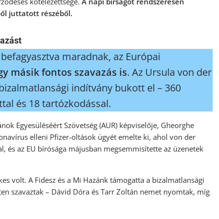
rződéses kötelezettsége.
A napi bírságot rendszeresen
l juttatott részéből.
vazást
 befagyasztva maradnak, az Európai
gy másik fontos szavazás is
. Az Ursula von der
bizalmatlansági indítvány bukott el – 360
tal és 18 tartózkodással.
mánok Egyesüléséért Szövetség (AUR) képviselője, Gheorghe
navírus elleni Pfizer-oltások ügyét emelte ki, ahol von der
al, és az EU bírósága májusban megsemmisítette az üzenetek
es volt. A Fidesz és a Mi Hazánk támogatta a bizalmatlansági
etten szavaztak – Dávid Dóra és Tarr Zoltán nemet nyomtak, míg