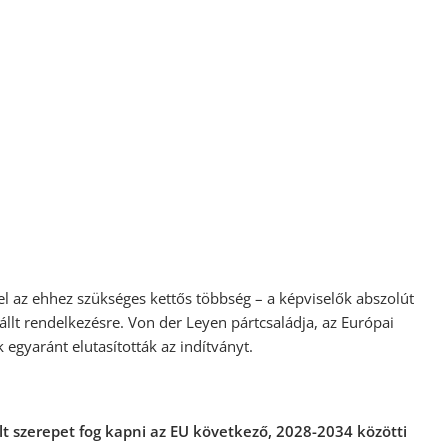
el az ehhez szükséges kettős többség – a képviselők abszolút
lt rendelkezésre. Von der Leyen pártcsaládja, az Európai
k egyaránt elutasították az indítványt.
t szerepet fog kapni az EU következő, 2028-2034 közötti