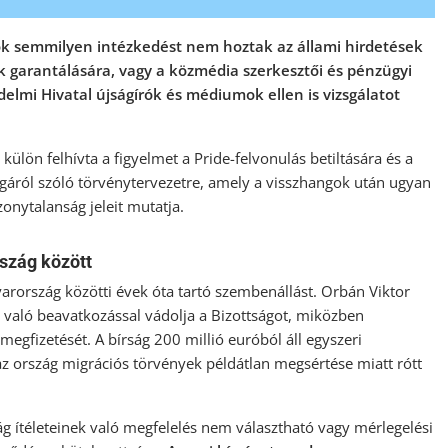
ok semmilyen intézkedést nem hoztak az állami hirdetések
 garantálására, vagy a közmédia szerkesztői és pénzügyi
elmi Hivatal újságírók és médiumok ellen is vizsgálatot
külön felhívta a figyelmet a Pride-felvonulás betiltására és a
óságáról szóló törvénytervezetre, amely a visszhangok után ugyan
zonytalanság jeleit mutatja.
szág között
yarország közötti évek óta tartó szembenállást. Orbán Viktor
 való beavatkozással vádolja a Bizottságot, miközben
megfizetését. A bírság 200 millió euróból áll egyszeri
az ország migrációs törvények példátlan megsértése miatt rótt
g ítéleteinek való megfelelés nem választható vagy mérlegelési