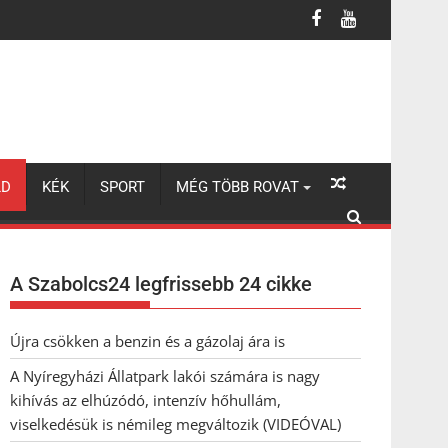
úzódó, intenzív hőhullám, viselkedésük is némileg megváltozik (VI
LD
KÉK
SPORT
MÉG TÖBB ROVAT
A Szabolcs24 legfrissebb 24 cikke
Újra csökken a benzin és a gázolaj ára is
A Nyíregyházi Állatpark lakói számára is nagy
kihívás az elhúzódó, intenzív hőhullám,
viselkedésük is némileg megváltozik (VIDEÓVAL)