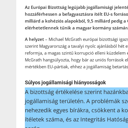
Az Európai Bizottság legújabb jogállamisági jelen
hozzáférhessen a befagyasztásra ítélt EU-s forrás
milliárd a kohéziós alapokból, 9,5 milliárd pedig a
elérhetetlennek tűnik a magyar kormány számár
A helyzet
– Michael McGrath európai bizottsági igazs
szerint Magyarország a tavalyi nyolc ajánlásból hét 
reformja, a magas szintű korrupció elleni küzdelem 
McGrath hangsúlyozta, hogy bár az uniós források e
mértékben EU-pártiak, ehhez a jogállamiság betartá
Súlyos jogállamisági hiányosságok
A bizottság értékelése szerint hazánkb
jogállamiság területén. A problémák sz
nehezedik egyes bírákra, csökkent a k
ítéletek száma, és az Integritás Hatós