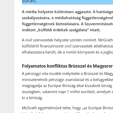
során.
A média helyzete különösen aggasztó. A hatóság
szabályozására, a médiahatóság függetlenségének
függetlenségének biztosítására. A Szuverenitásvéd
indított „külföldi érdekek szolgálata” miatt.
A civil szervezetek helyzete szintén romlott. McGrath 
külföldről finanszírozott civil szervezetek átláthat
elhalasztásra került, de a romló környezet és a jogbi
Folyamatos konfliktus Brüsszel és Magyaror
A pénzügyi vita tovább mélyítette a Brüsszel és Mag
miniszterelnök pénzügyi zsarolással és a belügyekbe
megtagadja az Európai Bíróság által kiszabott bírság 
összegben, valamint napi 1 millió euróból, amelyet 
ki a bíróság.
McGrath egyértelművé tette, hogy „az Európai Bírósá