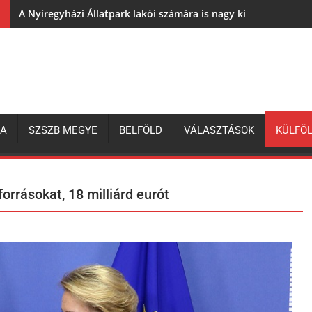
A Nyíregyházi Állatpark lakói számára is nagy kihívás az elh
ZA
SZSZB MEGYE
BELFÖLD
VÁLASZTÁSOK
KÜLFÖ
orrásokat, 18 milliárd eurót