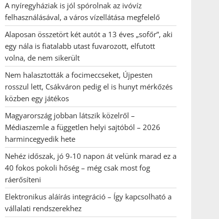
A nyíregyháziak is jól spórolnak az ivóvíz
felhasználásával, a város vízellátása megfelelő
Alaposan összetört két autót a 13 éves „sofőr”, aki
egy nála is fiatalabb utast fuvarozott, elfutott
volna, de nem sikerült
Nem halasztották a focimeccseket, Újpesten
rosszul lett, Csákváron pedig el is hunyt mérkőzés
közben egy játékos
Magyarország jobban látszik közelről –
Médiaszemle a független helyi sajtóból – 2026
harmincegyedik hete
Nehéz időszak, jó 9-10 napon át velünk marad ez a
40 fokos pokoli hőség – még csak most fog
ráerősíteni
Elektronikus aláírás integráció – Így kapcsolható a
vállalati rendszerekhez