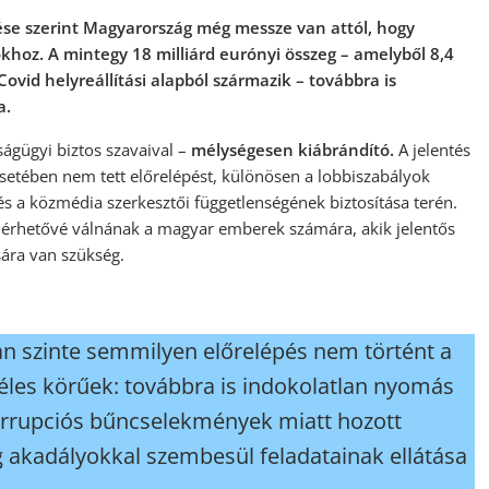
tése szerint Magyarország még messze van attól, hogy
okhoz. A mintegy 18 milliárd eurónyi összeg – amelyből 8,4
 Covid helyreállítási alapból származik – továbbra is
a.
ágügyi biztos szavaival –
mélységesen kiábrándító.
A jelentés
esetében nem tett előrelépést, különösen a lobbiszabályok
és a közmédia szerkesztői függetlenségének biztosítása terén.
lérhetővé válnának a magyar emberek számára, akik jelentős
sára van szükség.
an szinte semmilyen előrelépés nem történt a
éles körűek: továbbra is indokolatlan nyomás
orrupciós bűncselekmények miatt hozott
ág akadályokkal szembesül feladatainak ellátása