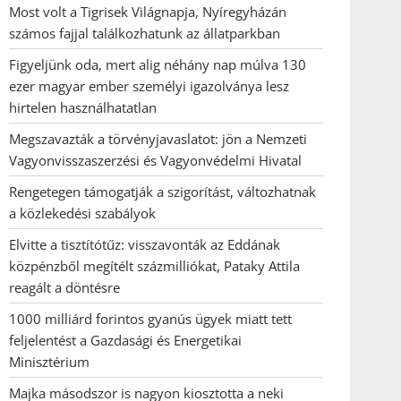
Most volt a Tigrisek Világnapja, Nyíregyházán
számos fajjal találkozhatunk az állatparkban
Figyeljünk oda, mert alig néhány nap múlva 130
ezer magyar ember személyi igazolványa lesz
hirtelen használhatatlan
Megszavazták a törvényjavaslatot: jön a Nemzeti
Vagyonvisszaszerzési és Vagyonvédelmi Hivatal
Rengetegen támogatják a szigorítást, változhatnak
a közlekedési szabályok
Elvitte a tisztítótűz: visszavonták az Eddának
közpénzből megítélt százmilliókat, Pataky Attila
reagált a döntésre
1000 milliárd forintos gyanús ügyek miatt tett
feljelentést a Gazdasági és Energetikai
Minisztérium
Majka másodszor is nagyon kiosztotta a neki