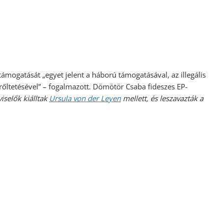
ámogatását „egyet jelent a háború támogatásával, az illegális
rőltetésével” – fogalmazott. Dömötör Csaba fideszes EP-
iselők kiálltak
Ursula von der Leyen
mellett, és leszavazták a