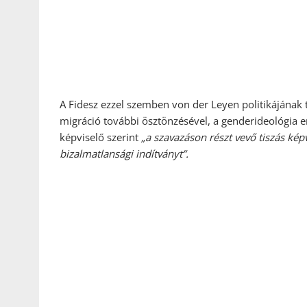
A Fidesz ezzel szemben von der Leyen politikájának t
migráció további ösztönzésével, a genderideológia e
képviselő szerint
„a szavazáson részt vevő tiszás képv
bizalmatlansági indítványt”.