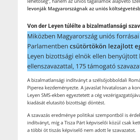
lehetőség”, hanem az uniós tagállamok alapvető sze
levonják Magyarországnak az uniós költségvetésbő
Von der Leyen túlélte a bizalmatlansági sza
Miközben Magyarország uniós forrásai
Parlamentben
csütörtökön lezajlott e
Leyen bizottsági elnök ellen benyújtott 
ellenszavazattal, 175 támogató szavazat
A bizalmatlansági indítványt a szélsőjobboldali Ro
Piperea kezdeményezte. A javaslat hivatalosan a koro
Leyen SMS-ekben egyeztetett a cég vezérigazgatójáv
kiadását elutasító bizottsági döntést.
A szavazás eredménye politikai szempontból is érdek
indítványt, míg a Tisza Párt képviselői közül csak k
a többi öt tiszás képviselő nem adott le szavazatot.