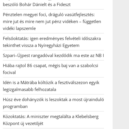
beszóló Bohár Dánielt és a Fideszt
Pénztelen megyei foci, dráguló vasútfejlesztés:
mire jut és mire nem jut pénz vidéken – független
vidéki lapszemle
Felsőoktatás: igen eredményes felvételi időszakra
tekinthet vissza a Nyíregyházi Egyetem
Szpari–Újpest rangadóval kezdődik ma este az NB I
Hiába rajtol 86 csapat, mégis baj van a szabolcsi
focival
Idén is a Mátrába költözik a fesztiválszezon egyik
legizgalmasabb felhozatala
Húsz éve dohányzók is leszoktak a most újrainduló
programban
Közoktatás: A miniszter megtalálta a Klebelsberg
Központ új vezetőjét