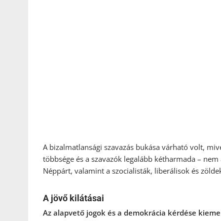
A bizalmatlansági szavazás bukása várható volt, miv
többsége és a szavazók legalább kétharmada – nem ál
Néppárt, valamint a szocialisták, liberálisok és zölde
A jövő kilátásai
Az alapvető jogok és a demokrácia kérdése kiemel