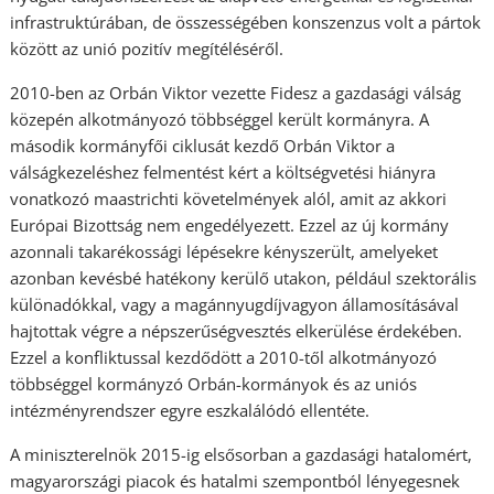
infrastruktúrában, de összességében konszenzus volt a pártok
között az unió pozitív megítéléséről.
2010-ben az Orbán Viktor vezette Fidesz a gazdasági válság
közepén alkotmányozó többséggel került kormányra. A
második kormányfői ciklusát kezdő Orbán Viktor a
válságkezeléshez felmentést kért a költségvetési hiányra
vonatkozó maastrichti követelmények alól, amit az akkori
Európai Bizottság nem engedélyezett. Ezzel az új kormány
azonnali takarékossági lépésekre kényszerült, amelyeket
azonban kevésbé hatékony kerülő utakon, például szektorális
különadókkal, vagy a magánnyugdíjvagyon államosításával
hajtottak végre a népszerűségvesztés elkerülése érdekében.
Ezzel a konfliktussal kezdődött a 2010-től alkotmányozó
többséggel kormányzó Orbán-kormányok és az uniós
intézményrendszer egyre eszkalálódó ellentéte.
A miniszterelnök 2015-ig elsősorban a gazdasági hatalomért,
magyarországi piacok és hatalmi szempontból lényegesnek