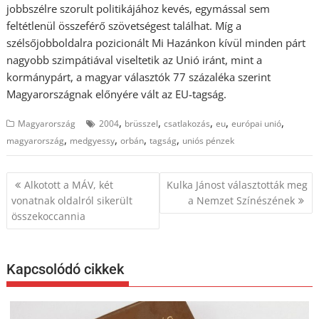
jobbszélre szorult politikájához kevés, egymással sem
feltétlenül összeférő szövetségest találhat. Míg a
szélsőjobboldalra pozicionált Mi Hazánkon kívül minden párt
nagyobb szimpátiával viseltetik az Unió iránt, mint a
kormánypárt, a magyar választók 77 százaléka szerint
Magyarországnak előnyére vált az EU-tagság.
,
,
,
,
,
Magyarország
2004
brüsszel
csatlakozás
eu
európai unió
,
,
,
,
magyarország
medgyessy
orbán
tagság
uniós pénzek
Bejegyzés
Alkotott a MÁV, két
Kulka Jánost választották meg
navigáció
vonatnak oldalról sikerült
a Nemzet Színészének
összekoccannia
Kapcsolódó cikkek