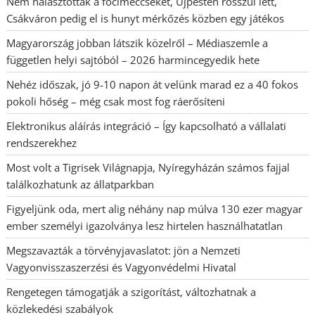
Nem halasztották a focimeccseket, Újpesten rosszul lett,
Csákváron pedig el is hunyt mérkőzés közben egy játékos
Magyarország jobban látszik közelről – Médiaszemle a
független helyi sajtóból – 2026 harmincegyedik hete
Nehéz időszak, jó 9-10 napon át velünk marad ez a 40 fokos
pokoli hőség – még csak most fog ráerősíteni
Elektronikus aláírás integráció – Így kapcsolható a vállalati
rendszerekhez
Most volt a Tigrisek Világnapja, Nyíregyházán számos fajjal
találkozhatunk az állatparkban
Figyeljünk oda, mert alig néhány nap múlva 130 ezer magyar
ember személyi igazolványa lesz hirtelen használhatatlan
Megszavazták a törvényjavaslatot: jön a Nemzeti
Vagyonvisszaszerzési és Vagyonvédelmi Hivatal
Rengetegen támogatják a szigorítást, változhatnak a
közlekedési szabályok