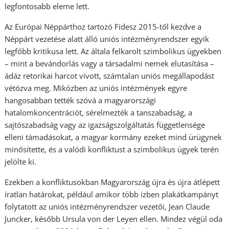
legfontosabb eleme lett.
Az Európai Néppárthoz tartozó Fidesz 2015-től kezdve a
Néppárt vezetése alatt álló uniós intézményrendszer egyik
legfőbb kritikusa lett. Az általa felkarolt szimbolikus ügyekben
– mint a bevándorlás vagy a társadalmi nemek elutasítása –
ádáz retorikai harcot vívott, számtalan uniós megállapodást
vétózva meg. Miközben az uniós intézmények egyre
hangosabban tették szóvá a magyarországi
hatalomkoncentrációt, sérelmezték a tanszabadság, a
sajtószabadság vagy az igazságszolgáltatás függetlensége
elleni támadásokat, a magyar kormány ezeket mind ürügynek
minősítette, és a valódi konfliktust a szimbolikus ügyek terén
jelölte ki.
Ezekben a konfliktusokban Magyarország újra és újra átlépett
íratlan határokat, például amikor több ízben plakátkampányt
folytatott az uniós intézményrendszer vezetői, Jean Claude
Juncker, később Ursula von der Leyen ellen. Mindez végül oda