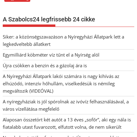
A Szabolcs24 legfrissebb 24 cikke
Siker: a közönségszavazáson a Nyíregyházi Állatpark lett a
legkedveltebb állatkert
Egymilliárd köbméter víz tűnt el a Nyírség alól
Újra csökken a benzin és a gázolaj ára is
A Nyíregyházi Állatpark lakói számára is nagy kihívás az
elhúzódó, intenzív hőhullám, viselkedésük is némileg
megváltozik (VIDEÓVAL)
A nyíregyháziak is jól spórolnak az ivóvíz felhasználásával, a
város vízellátása megfelelő
Alaposan összetört két autót a 13 éves „sofőr”, aki egy nála is
fiatalabb utast fuvarozott, elfutott volna, de nem sikerült