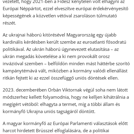
vezetett, hogy 2021-ben a Fidesz kénytelen volt elhagyni az
Európai Néppártot, ezzel elveszítve európai érdekérvényesítő
képességének a közvetlen vétóval zsaroláson túlmutató
részét.
Az ukrajnai háború kitörésével Magyarország egy újabb
kardinális kérdésben került szembe az euroatlanti fősodratú
politikával. Az ukrán háború úgynevezett elutasítása – az
ukrán megadás követelése a ki nem provokált orosz
invázióval szemben – belföldön minden mást háttérbe szorító
kampánytémává vált, miközben a kormány valódi ellenállást
ritkán fejtett ki az ezzel összefüggő uniós döntések ellen.
2023. decemberében Orbán Viktornak végül soha nem látott
módszerhez kellett folyamodnia, hogy ne kelljen kihátrálnia a
megígért vétóból: elhagyta a termet, míg a többi állam és
kormányfő Ukrajna uniós tagságáról döntött.
A magyar kormányfő az Európai Parlamenti választások előtt
harcot hirdetett Brüsszel elfoglalására, de a politikai