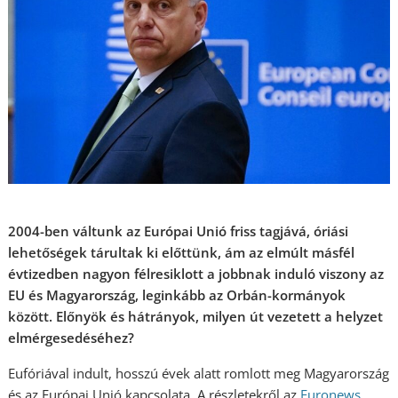
2004-ben váltunk az Európai Unió friss tagjává, óriási
lehetőségek tárultak ki előttünk, ám az elmúlt másfél
évtizedben nagyon félresiklott a jobbnak induló viszony az
EU és Magyarország, leginkább az Orbán-kormányok
között. Előnyök és hátrányok, milyen út vezetett a helyzet
elmérgesedéséhez?
Eufóriával indult, hosszú évek alatt romlott meg Magyarország
és az Európai Unió kapcsolata. A részletekről az
Euronews