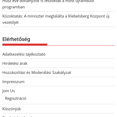
Húsz éve dohányzók is leszoktak a most újrainduló
programban
Közoktatás: A miniszter megtalálta a Klebelsberg Központ új
vezetőjét
Elérhetőség
Adatkezelési tájékoztató
Hirdetési árak
Hozzászólási és Moderálási Szabályzat
Impresszum
Join Us
Regisztráció
Köszönjük