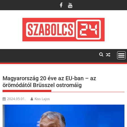
Skip
to
content
Magyarország 20 éve az EU-ban – az
örömódától Brüsszel ostromáig
2024.05.01.
Kiss Lajos