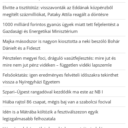
Elvitte a tisztítótűz: visszavonták az Eddának közpénzből
megítélt százmilliókat, Pataky Attila reagált a döntésre
1000 milliárd forintos gyanús ügyek miatt tett feljelentést a
Gazdasági és Energetikai Minisztérium
Majka másodszor is nagyon kiosztotta a neki beszóló Bohár
Dánielt és a Fideszt
Pénztelen megyei foci, dráguló vasútfejlesztés: mire jut és
mire nem jut pénz vidéken – független vidéki lapszemle
Felsőoktatás: igen eredményes felvételi időszakra tekinthet
vissza a Nyíregyházi Egyetem
Szpari–Újpest rangadóval kezdődik ma este az NB I
Hiába rajtol 86 csapat, mégis baj van a szabolcsi focival
Idén is a Mátrába költözik a fesztiválszezon egyik
legizgalmasabb felhozatala