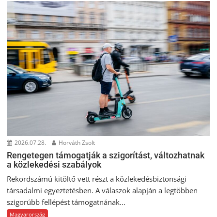
2026.07.28.
Horváth Zsolt
Rengetegen támogatják a szigorítást, változhatnak
a közlekedési szabályok
Rekordszámú kitöltő vett részt a közlekedésbiztonsági
társadalmi egyeztetésben. A válaszok alapján a legtöbben
szigorúbb fellépést támogatnának...
Magyarország