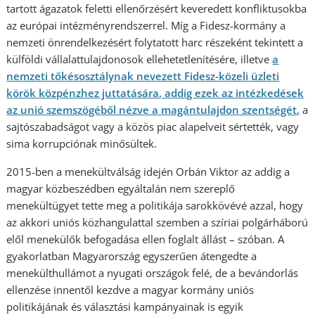
tartott ágazatok feletti ellenőrzésért keveredett konfliktusokba
az európai intézményrendszerrel. Míg a Fidesz-kormány a
nemzeti önrendelkezésért folytatott harc részeként tekintett a
külföldi vállalattulajdonosok ellehetetlenítésére, illetve
a
nemzeti tőkésosztálynak nevezett Fidesz-közeli üzleti
körök közpénzhez juttatására, addig ezek az intézkedések
az unió szemszögéből nézve a magántulajdon szentségét,
a
sajtószabadságot vagy a közös piac alapelveit sértették, vagy
sima korrupciónak minősültek.
2015-ben a menekültválság idején Orbán Viktor az addig a
magyar közbeszédben egyáltalán nem szereplő
menekültügyet tette meg a politikája sarokkövévé azzal, hogy
az akkori uniós közhangulattal szemben a szíriai polgárháború
elől menekülők befogadása ellen foglalt állást – szóban. A
gyakorlatban Magyarország egyszerűen átengedte a
menekülthullámot a nyugati országok felé, de a bevándorlás
ellenzése innentől kezdve a magyar kormány uniós
politikájának és választási kampányainak is egyik