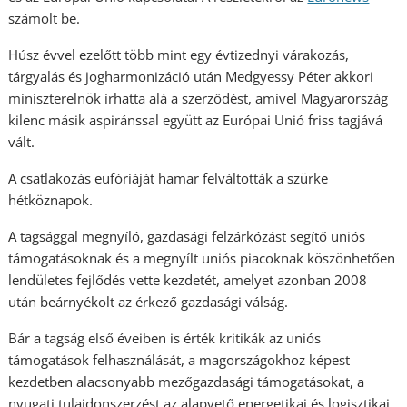
számolt be.
Húsz évvel ezelőtt több mint egy évtizednyi várakozás,
tárgyalás és jogharmonizáció után Medgyessy Péter akkori
miniszterelnök írhatta alá a szerződést, amivel Magyarország
kilenc másik aspiránssal együtt az Európai Unió friss tagjává
vált.
A csatlakozás eufóriáját hamar felváltották a szürke
hétköznapok.
A tagsággal megnyíló, gazdasági felzárkózást segítő uniós
támogatásoknak és a megnyílt uniós piacoknak köszönhetően
lendületes fejlődés vette kezdetét, amelyet azonban 2008
után beárnyékolt az érkező gazdasági válság.
Bár a tagság első éveiben is érték kritikák az uniós
támogatások felhasználását, a magországokhoz képest
kezdetben alacsonyabb mezőgazdasági támogatásokat, a
nyugati tulajdonszerzést az alapvető energetikai és logisztikai