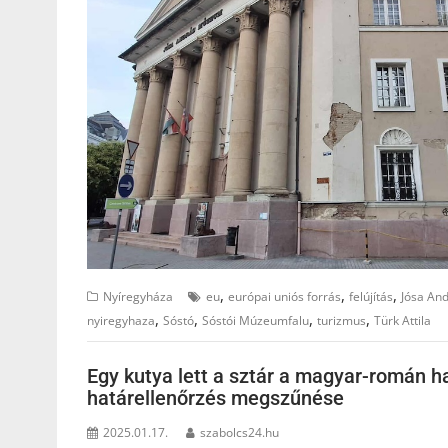
,
,
,
Nyíregyháza
eu
európai uniós forrás
felújítás
Jósa An
,
,
,
,
nyiregyhaza
Sóstó
Sóstói Múzeumfalu
turizmus
Türk Attila
Egy kutya lett a sztár a magyar-román ha
határellenőrzés megszűnése
2025.01.17.
szabolcs24.hu