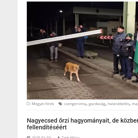
,
,
,
Megyei hírek
csengersima
gazdaság
határátkelés
mag
Nagyecsed őrzi hagyományait, de közben
fellendítéséért
2025.01.03.
Tóth Milán