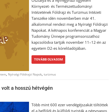
Osztálya és a Nyíregyházi Egyetem
Környezet- és Természettudományi
Intézetének Földrajz és Turizmus Intézeti
Tanszéke idén novemberben már 41.
alkalommal rendezi meg a Nyírségi Földrajzi
Napokat. A kétnapos konferenciát a Magyar
Tudomány Ünnepe programsorozathoz
kapcsolódva tartják november 11–12-én az
egyetem D2-es körelőadójában.
TOVÁBB OLVASOM
,
,
etem
Nyírségi Földrajzi Napok
turizmus
t volt a hosszú hétvégén
Több mint 600 ezer vendégéjszakát töltöttek
el a belföldi és külföldi turisták a négynapos