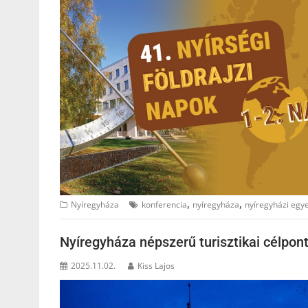
,
,
Nyíregyháza
konferencia
nyíregyháza
nyíregyházi egy
Nyíregyháza népszerű turisztikai célpon
2025.11.02.
Kiss Lajos