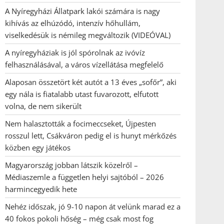
A Nyíregyházi Állatpark lakói számára is nagy
kihívás az elhúzódó, intenzív hőhullám,
viselkedésük is némileg megváltozik (VIDEÓVAL)
A nyíregyháziak is jól spórolnak az ivóvíz
felhasználásával, a város vízellátása megfelelő
Alaposan összetört két autót a 13 éves „sofőr”, aki
egy nála is fiatalabb utast fuvarozott, elfutott
volna, de nem sikerült
Nem halasztották a focimeccseket, Újpesten
rosszul lett, Csákváron pedig el is hunyt mérkőzés
közben egy játékos
Magyarország jobban látszik közelről –
Médiaszemle a független helyi sajtóból – 2026
harmincegyedik hete
Nehéz időszak, jó 9-10 napon át velünk marad ez a
40 fokos pokoli hőség – még csak most fog