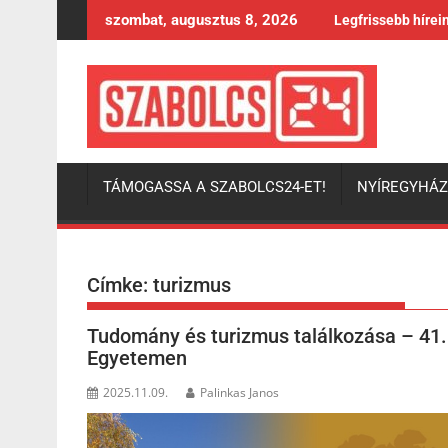
Skip
szombat, augusztus 8, 2026
Legfrissebb hírei
to
content
TÁMOGASSA A SZABOLCS24-ET!
NYÍREGYHÁ
Címke:
turizmus
Tudomány és turizmus találkozása – 41. 
Egyetemen
2025.11.09.
Palinkas Janos