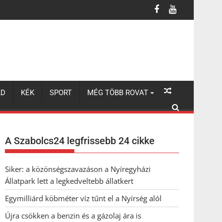
LD
KÉK
SPORT
MÉG TÖBB ROVAT
A Szabolcs24 legfrissebb 24 cikke
Siker: a közönségszavazáson a Nyíregyházi
Állatpark lett a legkedveltebb állatkert
Egymilliárd köbméter víz tűnt el a Nyírség alól
Újra csökken a benzin és a gázolaj ára is