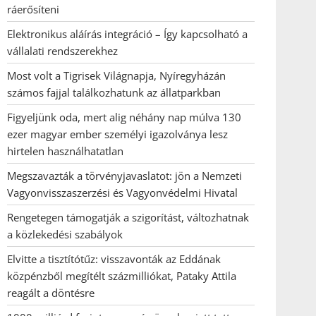
ráerősíteni
Elektronikus aláírás integráció – Így kapcsolható a
vállalati rendszerekhez
Most volt a Tigrisek Világnapja, Nyíregyházán
számos fajjal találkozhatunk az állatparkban
Figyeljünk oda, mert alig néhány nap múlva 130
ezer magyar ember személyi igazolványa lesz
hirtelen használhatatlan
Megszavazták a törvényjavaslatot: jön a Nemzeti
Vagyonvisszaszerzési és Vagyonvédelmi Hivatal
Rengetegen támogatják a szigorítást, változhatnak
a közlekedési szabályok
Elvitte a tisztítótűz: visszavonták az Eddának
közpénzből megítélt százmilliókat, Pataky Attila
reagált a döntésre