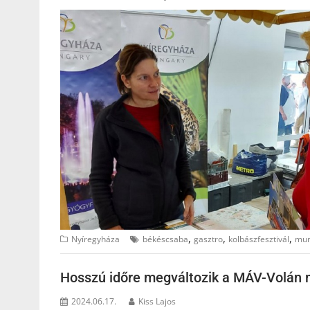
,
,
,
Nyíregyháza
békéscsaba
gasztro
kolbászfesztivál
mun
Hosszú időre megváltozik a MÁV-Volán m
2024.06.17.
Kiss Lajos