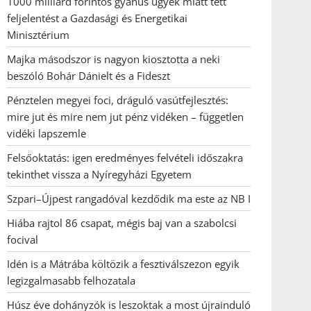
1000 milliárd forintos gyanús ügyek miatt tett
feljelentést a Gazdasági és Energetikai
Minisztérium
Majka másodszor is nagyon kiosztotta a neki
beszóló Bohár Dánielt és a Fideszt
Pénztelen megyei foci, dráguló vasútfejlesztés:
mire jut és mire nem jut pénz vidéken – független
vidéki lapszemle
Felsőoktatás: igen eredményes felvételi időszakra
tekinthet vissza a Nyíregyházi Egyetem
Szpari–Újpest rangadóval kezdődik ma este az NB I
Hiába rajtol 86 csapat, mégis baj van a szabolcsi
focival
Idén is a Mátrába költözik a fesztiválszezon egyik
legizgalmasabb felhozatala
Húsz éve dohányzók is leszoktak a most újrainduló