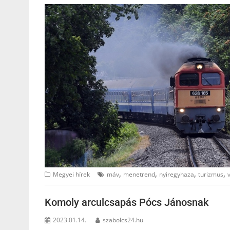
,
,
,
,
Megyei hírek
máv
menetrend
nyiregyhaza
turizmus
Komoly arculcsapás Pócs Jánosnak
2023.01.14.
szabolcs24.hu