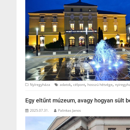
,
,
,
Nyíregyháza
adatok
célpont
hosszú hétvége
nyiregyh
Egy eltűnt múzeum, avagy hogyan sült b
2025.07.31.
Palinkas Janos