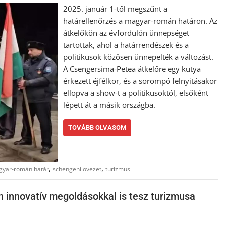
2025. január 1-től megszűnt a
határellenőrzés a magyar-román határon. Az
átkelőkön az évfordulón ünnepséget
tartottak, ahol a határrendészek és a
politikusok közösen ünnepelték a változást.
A Csengersima-Petea átkelőre egy kutya
érkezett éjfélkor, és a sorompó felnyitásakor
ellopva a show-t a politikusoktól, elsőként
lépett át a másik országba.
TOVÁBB OLVASOM
,
,
yar-román határ
schengeni övezet
turizmus
 innovatív megoldásokkal is tesz turizmusa