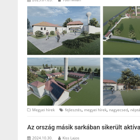
,
,
,
Megyei hírek
fejlesztés
megyei hírek
nagyecsed
népt
Az ország másik sarkában sikerült aktív
2024.10.30.
Kiss Lajos