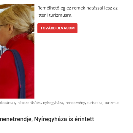
Remélhetőleg ez remek hatással lesz az
itteni turizmusra.
TOVÁBB OLVASOM
,
,
,
,
,
katársak
népszerűsítés
nyíregyháza
rendezvény
turisztika
turizmus
enetrendje, Nyíregyháza is érintett