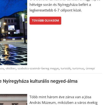
hétvége során és Nyíregyháza befért a
legkeresettebb 6-7 célpont közé.
TOVÁBB OLVASOM
,
,
,
,
,
aza
október
szabolcs-szatmár-bereg megye
turisták
turizmus
ünnepi
e Nyíregyháza kulturális negyed-álma
Több mint három éve zárva van a Jósa
András Múzeum, miközben a város évekig