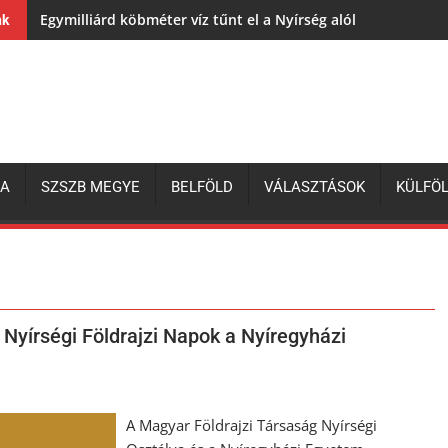
Egymilliárd köbméter víz tűnt el a Nyírség alól
nk
ZA
SZSZB MEGYE
BELFÖLD
VÁLASZTÁSOK
KÜLFÖ
Nyírségi Földrajzi Napok a Nyíregyházi
A Magyar Földrajzi Társaság Nyírségi