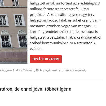
hallgatott arról, mi történt az eredetileg 2,8
milliárd forintosra tervezett felújítási
projekttel. A kulturális negyed nagy terve
helyett omladozó falak és süket csend van –
mostanra azonban végre van mozgás: új
kormányrendelet született, de továbbra is
hallgatást tapasztalni. Hiába, csak sikerekről
szabad kommunikálni a NER tizenötödik
évében.
TOVÁBB OLVASOM
,
,
,
,
drás
Jósa András Múzeum
Kállay Gyűjtemény
kulturális negyed
táron, de ennél jóval többet ígér a