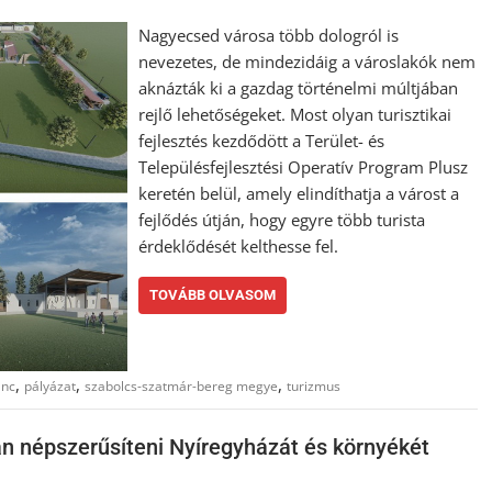
Nagyecsed városa több dologról is
nevezetes, de mindezidáig a városlakók nem
aknázták ki a gazdag történelmi múltjában
rejlő lehetőségeket. Most olyan turisztikai
fejlesztés kezdődött a Terület- és
Településfejlesztési Operatív Program Plusz
keretén belül, amely elindíthatja a várost a
fejlődés útján, hogy egyre több turista
érdeklődését kelthesse fel.
TOVÁBB OLVASOM
,
,
,
ánc
pályázat
szabolcs-szatmár-bereg megye
turizmus
an népszerűsíteni Nyíregyházát és környékét