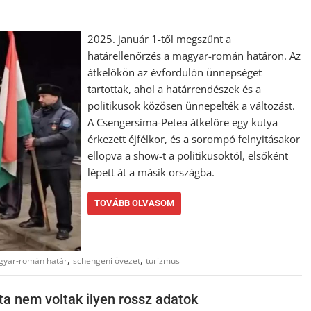
2025. január 1-től megszűnt a
határellenőrzés a magyar-román határon. Az
átkelőkön az évfordulón ünnepséget
tartottak, ahol a határrendészek és a
politikusok közösen ünnepelték a változást.
A Csengersima-Petea átkelőre egy kutya
érkezett éjfélkor, és a sorompó felnyitásakor
ellopva a show-t a politikusoktól, elsőként
lépett át a másik országba.
TOVÁBB OLVASOM
,
,
yar-román határ
schengeni övezet
turizmus
ta nem voltak ilyen rossz adatok