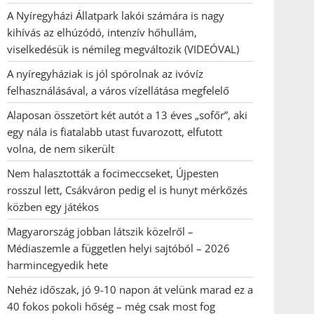
A Nyíregyházi Állatpark lakói számára is nagy
kihívás az elhúzódó, intenzív hőhullám,
viselkedésük is némileg megváltozik (VIDEÓVAL)
A nyíregyháziak is jól spórolnak az ivóvíz
felhasználásával, a város vízellátása megfelelő
Alaposan összetört két autót a 13 éves „sofőr”, aki
egy nála is fiatalabb utast fuvarozott, elfutott
volna, de nem sikerült
Nem halasztották a focimeccseket, Újpesten
rosszul lett, Csákváron pedig el is hunyt mérkőzés
közben egy játékos
Magyarország jobban látszik közelről –
Médiaszemle a független helyi sajtóból – 2026
harmincegyedik hete
Nehéz időszak, jó 9-10 napon át velünk marad ez a
40 fokos pokoli hőség – még csak most fog