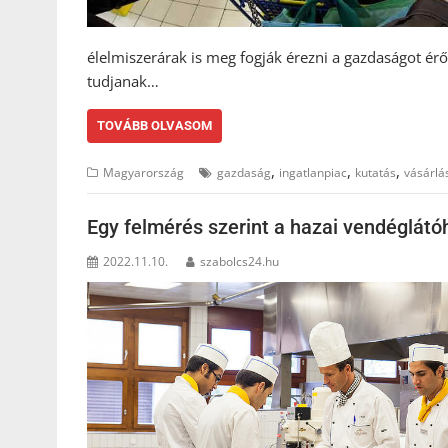
élelmiszerárak is meg fogják érezni a gazdaságot ér
tudjanak…
TOVÁBB OLVASOM
,
,
,
Magyarország
gazdaság
ingatlanpiac
kutatás
vásárlá
Egy felmérés szerint a hazai vendéglátó
2022.11.10.
szabolcs24.hu