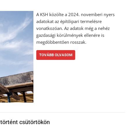
A KSH közölte a 2024. novemberi nyers
adatokat az építőipari termelésre
vonatkozóan. Az adatok még a nehéz
gazdasági körülmények ellenére is
megdöbbentően rosszak.
TOVÁBB OLVASOM
 történt csütörtökön