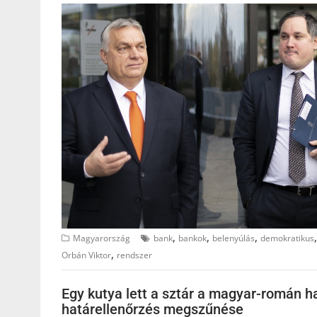
,
,
,
Magyarország
bank
bankok
belenyúlás
demokratikus
,
Orbán Viktor
rendszer
Egy kutya lett a sztár a magyar-román ha
határellenőrzés megszűnése