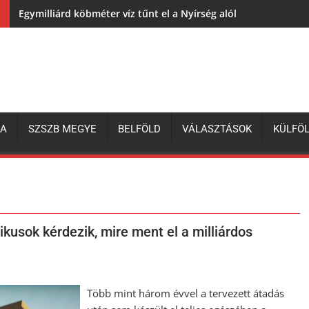
Egymilliárd köbméter víz tűnt el a Nyírség alól
ZA
SZSZB MEGYE
BELFÖLD
VÁLASZTÁSOK
KÜLFÖ
kusok kérdezik, mire ment el a milliárdos
Több mint három évvel a tervezett átadás