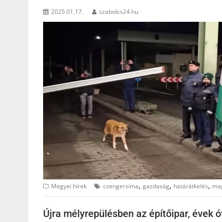
2025.01.17.
szabolcs24.hu
,
,
,
Megyei hírek
csengersima
gazdaság
határátkelés
mag
Újra mélyrepülésben az építőipar, évek ó