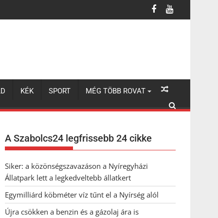
LD
KÉK
SPORT
MÉG TÖBB ROVAT
A Szabolcs24 legfrissebb 24 cikke
Siker: a közönségszavazáson a Nyíregyházi
Állatpark lett a legkedveltebb állatkert
Egymilliárd köbméter víz tűnt el a Nyírség alól
Újra csökken a benzin és a gázolaj ára is