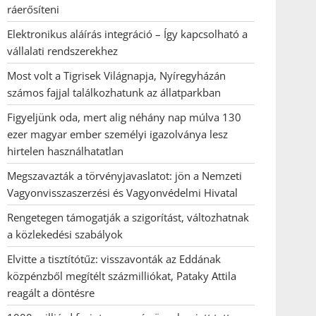
ráerősíteni
Elektronikus aláírás integráció – Így kapcsolható a
vállalati rendszerekhez
Most volt a Tigrisek Világnapja, Nyíregyházán
számos fajjal találkozhatunk az állatparkban
Figyeljünk oda, mert alig néhány nap múlva 130
ezer magyar ember személyi igazolványa lesz
hirtelen használhatatlan
Megszavazták a törvényjavaslatot: jön a Nemzeti
Vagyonvisszaszerzési és Vagyonvédelmi Hivatal
Rengetegen támogatják a szigorítást, változhatnak
a közlekedési szabályok
Elvitte a tisztítótűz: visszavonták az Eddának
közpénzből megítélt százmilliókat, Pataky Attila
reagált a döntésre