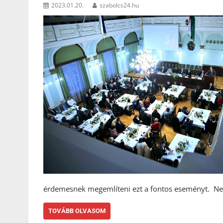
2023.01.20.
szabolcs24.hu
érdemesnek megemlíteni ezt a fontos eseményt. Nem
TOVÁBB OLVASOM