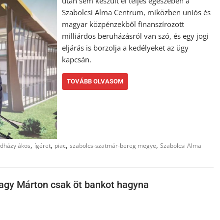
után sem készült el teljes egészében a
Szabolcsi Alma Centrum, miközben uniós és
magyar közpénzekből finanszírozott
milliárdos beruházásról van szó, és egy jogi
eljárás is borzolja a kedélyeket az ügy
kapcsán.
TOVÁBB OLVASOM
,
,
,
,
dházy ákos
ígéret
piac
szabolcs-szatmár-bereg megye
Szabolcsi Alma
agy Márton csak öt bankot hagyna