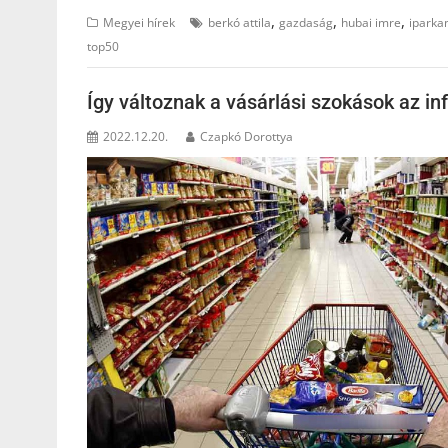
,
,
,
Megyei hírek
berkó attila
gazdaság
hubai imre
iparka
top50
Így változnak a vásárlási szokások az in
2022.12.20.
Czapkó Dorottya