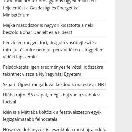
1000 milliárd forintos gyanús ügyek miatt tett
feljelentést a Gazdasági és Energetikai
Minisztérium
Majka másodszor is nagyon kiosztotta a neki
beszóló Bohár Dánielt és a Fideszt
Pénztelen megyei foci, dráguló vasútfejlesztés:
mire jut és mire nem jut pénz vidéken – független
vidéki lapszemle
Felsőoktatás: igen eredményes felvételi időszakra
tekinthet vissza a Nyíregyházi Egyetem
Szpari–Újpest rangadóval kezdődik ma este az NB I
Hiába rajtol 86 csapat, mégis baj van a szabolcsi
focival
Idén is a Mátrába költözik a fesztiválszezon egyik
legizgalmasabb felhozatala
Húsz éve dohányzók is leszoktak a most újrainduló