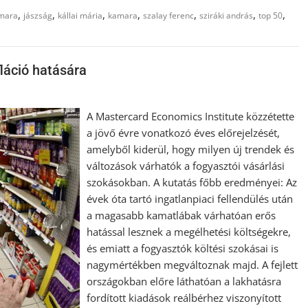
,
,
,
,
,
,
,
mara
jászság
kállai mária
kamara
szalay ferenc
sziráki andrás
top 50
fláció hatására
A Mastercard Economics Institute közzétette
a jövő évre vonatkozó éves előrejelzését,
amelyből kiderül, hogy milyen új trendek és
változások várhatók a fogyasztói vásárlási
szokásokban. A kutatás főbb eredményei: Az
évek óta tartó ingatlanpiaci fellendülés után
a magasabb kamatlábak várhatóan erős
hatással lesznek a megélhetési költségekre,
és emiatt a fogyasztók költési szokásai is
nagymértékben megváltoznak majd. A fejlett
országokban előre láthatóan a lakhatásra
fordított kiadások reálbérhez viszonyított