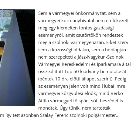
Sem a vármegyei önkormányzat, sem a
vármegyei kormányhivatal nem emlékezett
meg egy kiemelten fontos gazdasági
eseményről, amit csütörtökön rendeztek
meg a szolnoki vármegyeházán. E két szerv
sem a közösségi oldalán, sem a honlapján
nem szerepelteti a Jász-Nagykun-Szolnok
Vármegyei Kereskedelmi és Iparkamara által
összeállított Top 50 kiadvány bemutatását
(péntek 10 óra előtti állapot szerint). Pedig
az eseményen jelen volt mind Hubai Imre
vármegyei közgyűlési elnök, mind Berkó
Attila vármegyei főispán, sőt, beszédet is
mondtak. Úgy tűnik, nem tartották
 így tett azonban Szalay Ferenc szolnoki polgármester…