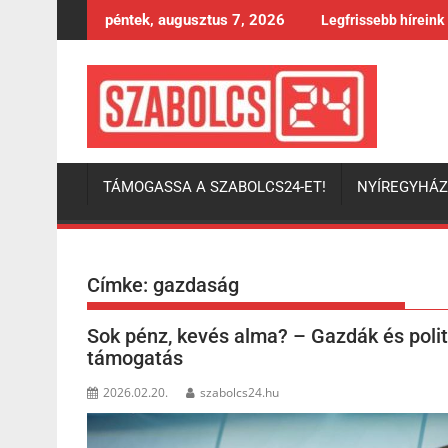
Skip
péntek, augusztus 7, 2026
Legfrissebb híreink
to
content
TÁMOGASSA A SZABOLCS24-ET!
NYÍREGYHÁ
Címke:
gazdaság
Sok pénz, kevés alma? – Gazdák és politi
támogatás
2026.02.20.
szabolcs24.hu