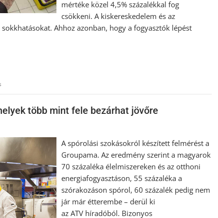
mértéke közel 4,5% százalékkal fog
csökkeni. A kiskereskedelem és az
ő sokkhatásokat. Ahhoz azonban, hogy a fogyasztók lépést
s
helyek több mint fele bezárhat jövőre
A spórolási szokásokról készített felmérést a
Groupama. Az eredmény szerint a magyarok
70 százaléka élelmiszereken és az otthoni
energiafogyasztáson, 55 százaléka a
szórakozáson spórol, 60 százalék pedig nem
jár már étterembe – derül ki
az ATV híradóból. Bizonyos