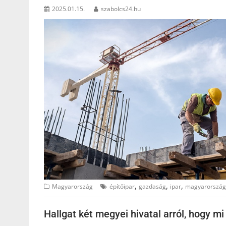
2025.01.15.
szabolcs24.hu
,
,
,
Magyarország
építőipar
gazdaság
ipar
magyarország
Hallgat két megyei hivatal arról, hogy mi