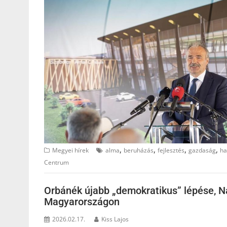
,
,
,
,
Megyei hírek
alma
beruházás
fejlesztés
gazdaság
ha
Centrum
Orbánék újabb „demokratikus” lépése, N
Magyarországon
2026.02.17.
Kiss Lajos