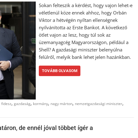
Sokan felteszik a kérdést, hogy vajon lehet-e
véletlenül köze ennek ahhoz, hogy Orbán
Viktor a hétvégén nyíltan ellenségnek
nyilvánította az Erste Bankot. A következő
ötlet vajon az lesz, hogy túl sok az
üzemanyagcég Magyarországon, például a
Shell? A gazdasági miniszter belenyúlna
felülről, melyik bank lehet jelen hazánkban.
TOVÁBB OLVASOM
,
,
,
,
,
,
fidesz
gazdaság
kormány
nagy márton
nemzetgazdasági miniszter
táron, de ennél jóval többet ígér a