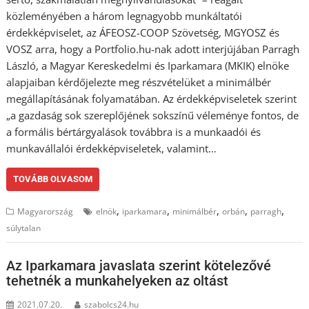
közleményében a három legnagyobb munkáltatói
érdekképviselet, az ÁFEOSZ-COOP Szövetség, MGYOSZ és
VOSZ arra, hogy a Portfolio.hu-nak adott interjújában Parragh
László, a Magyar Kereskedelmi és Iparkamara (MKIK) elnöke
alapjaiban kérdőjelezte meg részvételüket a minimálbér
megállapításának folyamatában. Az érdekképviseletek szerint
„a gazdaság sok szereplőjének sokszínű véleménye fontos, de
a formális bértárgyalások továbbra is a munkaadói és
munkavállalói érdekképviseletek, valamint…
TOVÁBB OLVASOM
,
,
,
,
,
Magyarország
elnök
iparkamara
minimálbér
orbán
parragh
súlytalan
Az Iparkamara javaslata szerint kötelezővé
tehetnék a munkahelyeken az oltást
2021.07.20.
szabolcs24.hu