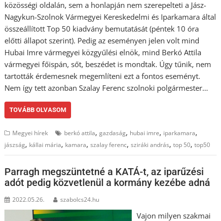
közösségi oldalán, sem a honlapján nem szerepelteti a Jász-
Nagykun-Szolnok Vármegyei Kereskedelmi és Iparkamara által
összeállított Top 50 kiadvány bemutatását (péntek 10 óra
előtti állapot szerint). Pedig az eseményen jelen volt mind
Hubai Imre vármegyei közgyűlési elnök, mind Berkó Attila
vármegyei főispán, sőt, beszédet is mondtak. Úgy tűnik, nem
tartották érdemesnek megemlíteni ezt a fontos eseményt.
Nem így tett azonban Szalay Ferenc szolnoki polgármester…
TOVÁBB OLVASOM
,
,
,
,
Megyei hírek
berkó attila
gazdaság
hubai imre
iparkamara
,
,
,
,
,
,
jászság
kállai mária
kamara
szalay ferenc
sziráki andrás
top 50
top50
Parragh megszüntetné a KATÁ-t, az iparűzési
adót pedig közvetlenül a kormány kezébe adná
2022.05.26.
szabolcs24.hu
Vajon milyen szakmai