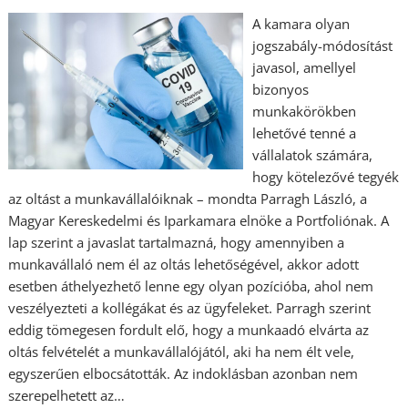
A kamara olyan
jogszabály-módosítást
javasol, amellyel
bizonyos
munkakörökben
lehetővé tenné a
vállalatok számára,
hogy kötelezővé tegyék
az oltást a munkavállalóiknak – mondta Parragh László, a
Magyar Kereskedelmi és Iparkamara elnöke a Portfoliónak. A
lap szerint a javaslat tartalmazná, hogy amennyiben a
munkavállaló nem él az oltás lehetőségével, akkor adott
esetben áthelyezhető lenne egy olyan pozícióba, ahol nem
veszélyezteti a kollégákat és az ügyfeleket. Parragh szerint
eddig tömegesen fordult elő, hogy a munkaadó elvárta az
oltás felvételét a munkavállalójától, aki ha nem élt vele,
egyszerűen elbocsátották. Az indoklásban azonban nem
szerepelhetett az…