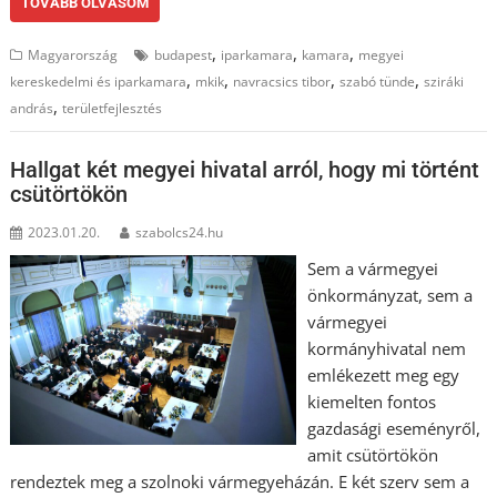
TOVÁBB OLVASOM
,
,
,
Magyarország
budapest
iparkamara
kamara
megyei
,
,
,
,
kereskedelmi és iparkamara
mkik
navracsics tibor
szabó tünde
sziráki
,
andrás
területfejlesztés
Hallgat két megyei hivatal arról, hogy mi történt
csütörtökön
2023.01.20.
szabolcs24.hu
Sem a vármegyei
önkormányzat, sem a
vármegyei
kormányhivatal nem
emlékezett meg egy
kiemelten fontos
gazdasági eseményről,
amit csütörtökön
rendeztek meg a szolnoki vármegyeházán. E két szerv sem a