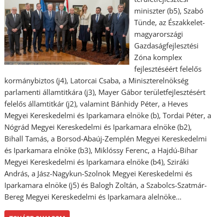
miniszter (b5), Szabó
Tünde, az Északkelet-
magyarországi
Gazdaságfejlesztési
Zóna komplex
fejlesztéséért felelős
kormánybiztos (j4), Latorcai Csaba, a Miniszterelnökség
parlamenti államtitkára (j3), Mayer Gábor területfejlesztésért
felelős államtitkár (j2), valamint Bánhidy Péter, a Heves
Megyei Kereskedelmi és Iparkamara elnöke (b), Tordai Péter, a
Nógrád Megyei Kereskedelmi és Iparkamara elnöke (b2),
Bihall Tamás, a Borsod-Abaúj-Zemplén Megyei Kereskedelmi
és Iparkamara elnöke (b3), Miklóssy Ferenc, a Hajdú-Bihar
Megyei Kereskedelmi és Iparkamara elnöke (b4), Sziráki
András, a Jász-Nagykun-Szolnok Megyei Kereskedelmi és
Iparkamara elnöke (j5) és Balogh Zoltán, a Szabolcs-Szatmár-
Bereg Megyei Kereskedelmi és Iparkamara alelnöke…