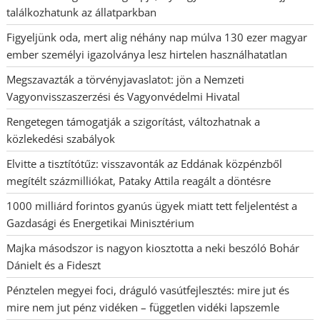
találkozhatunk az állatparkban
Figyeljünk oda, mert alig néhány nap múlva 130 ezer magyar
ember személyi igazolványa lesz hirtelen használhatatlan
Megszavazták a törvényjavaslatot: jön a Nemzeti
Vagyonvisszaszerzési és Vagyonvédelmi Hivatal
Rengetegen támogatják a szigorítást, változhatnak a
közlekedési szabályok
Elvitte a tisztítótűz: visszavonták az Eddának közpénzből
megítélt százmilliókat, Pataky Attila reagált a döntésre
1000 milliárd forintos gyanús ügyek miatt tett feljelentést a
Gazdasági és Energetikai Minisztérium
Majka másodszor is nagyon kiosztotta a neki beszóló Bohár
Dánielt és a Fideszt
Pénztelen megyei foci, dráguló vasútfejlesztés: mire jut és
mire nem jut pénz vidéken – független vidéki lapszemle