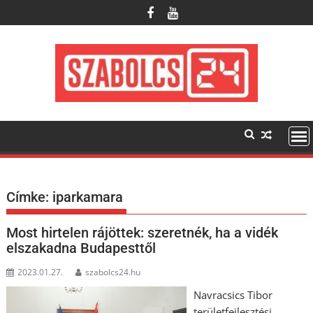
Skip
to
content
Címke:
iparkamara
Most hirtelen rájöttek: szeretnék, ha a vidék
elszakadna Budapesttől
2023.01.27.
szabolcs24.hu
Navracsics Tibor
területfejlesztési