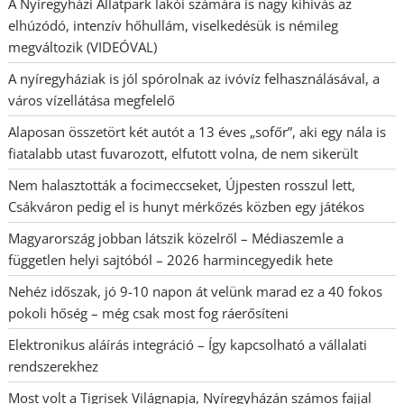
A Nyíregyházi Állatpark lakói számára is nagy kihívás az
elhúzódó, intenzív hőhullám, viselkedésük is némileg
megváltozik (VIDEÓVAL)
A nyíregyháziak is jól spórolnak az ivóvíz felhasználásával, a
város vízellátása megfelelő
Alaposan összetört két autót a 13 éves „sofőr”, aki egy nála is
fiatalabb utast fuvarozott, elfutott volna, de nem sikerült
Nem halasztották a focimeccseket, Újpesten rosszul lett,
Csákváron pedig el is hunyt mérkőzés közben egy játékos
Magyarország jobban látszik közelről – Médiaszemle a
független helyi sajtóból – 2026 harmincegyedik hete
Nehéz időszak, jó 9-10 napon át velünk marad ez a 40 fokos
pokoli hőség – még csak most fog ráerősíteni
Elektronikus aláírás integráció – Így kapcsolható a vállalati
rendszerekhez
Most volt a Tigrisek Világnapja, Nyíregyházán számos fajjal