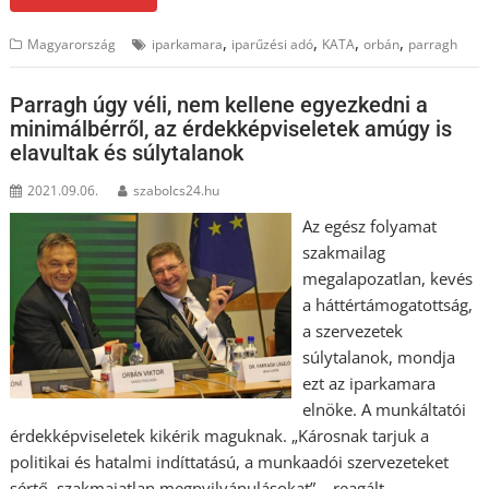
,
,
,
,
Magyarország
iparkamara
iparűzési adó
KATA
orbán
parragh
Parragh úgy véli, nem kellene egyezkedni a
minimálbérről, az érdekképviseletek amúgy is
elavultak és súlytalanok
2021.09.06.
szabolcs24.hu
Az egész folyamat
szakmailag
megalapozatlan, kevés
a háttértámogatottság,
a szervezetek
súlytalanok, mondja
ezt az iparkamara
elnöke. A munkáltatói
érdekképviseletek kikérik maguknak. „Károsnak tarjuk a
politikai és hatalmi indíttatású, a munkaadói szervezeteket
sértő, szakmaiatlan megnyilvánulásokat” – reagált