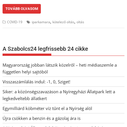
TOVÁBB OLVASOM
,
,
COVID-19
iparkamara
kötelező oltás
oltás
A Szabolcs24 legfrissebb 24 cikke
Magyarország jobban látszik közelről – heti médiaszemle a
független helyi sajtóból
Visszaszámlálás indul: -1, 0, Sziget!
Siker: a közönségszavazáson a Nyíregyházi Állatpark lett a
legkedveltebb állatkert
Egymilliárd köbméter víz tűnt el a Nyírség alól
Újra csökken a benzin és a gázolaj ára is