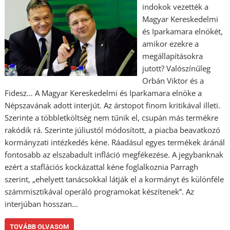
indokok vezették a
Magyar Kereskedelmi
és Iparkamara elnökét,
amikor ezekre a
megállapításokra
jutott? Valószínűleg
Orbán Viktor és a
Fidesz… A Magyar Kereskedelmi és Iparkamara elnöke a
Népszavának adott interjút. Az árstopot finom kritikával illeti.
Szerinte a többletköltség nem tűnik el, csupán más termékre
rakódik rá. Szerinte júliustól módosított, a piacba beavatkozó
kormányzati intézkedés kéne. Ráadásul egyes termékek áránál
fontosabb az elszabadult infláció megfékezése. A jegybanknak
ezért a staflációs kockázattal kéne foglalkoznia Parragh
szerint, „ehelyett tanácsokkal látják el a kormányt és különféle
számmisztikával operáló programokat készítenek”. Az
interjúban hosszan…
TOVÁBB OLVASOM