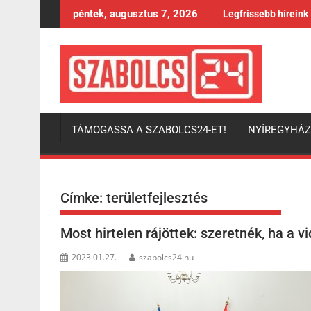
Skip
péntek, augusztus 7, 2026
Legfrissebb híreink
to
content
TÁMOGASSA A SZABOLCS24-ET!
NYÍREGYHÁ
Címke:
területfejlesztés
Most hirtelen rájöttek: szeretnék, ha a 
2023.01.27.
szabolcs24.hu