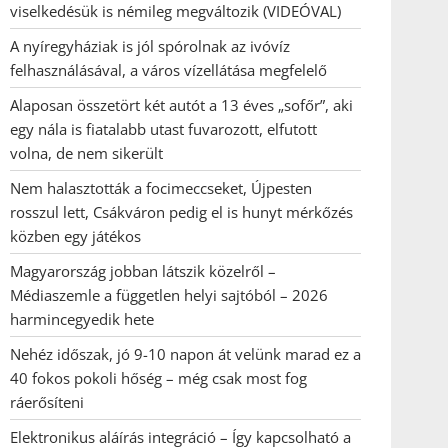
viselkedésük is némileg megváltozik (VIDEÓVAL)
A nyíregyháziak is jól spórolnak az ivóvíz
felhasználásával, a város vízellátása megfelelő
Alaposan összetört két autót a 13 éves „sofőr”, aki
egy nála is fiatalabb utast fuvarozott, elfutott
volna, de nem sikerült
Nem halasztották a focimeccseket, Újpesten
rosszul lett, Csákváron pedig el is hunyt mérkőzés
közben egy játékos
Magyarország jobban látszik közelről –
Médiaszemle a független helyi sajtóból – 2026
harmincegyedik hete
Nehéz időszak, jó 9-10 napon át velünk marad ez a
40 fokos pokoli hőség – még csak most fog
ráerősíteni
Elektronikus aláírás integráció – Így kapcsolható a