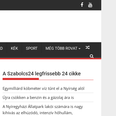
LD
KÉK
SPORT
MÉG TÖBB ROVAT
A Szabolcs24 legfrissebb 24 cikke
Egymilliárd köbméter víz tűnt el a Nyírség alól
Újra csökken a benzin és a gázolaj ára is
A Nyíregyházi Állatpark lakói számára is nagy
kihívás az elhúzódó, intenzív hőhullám,