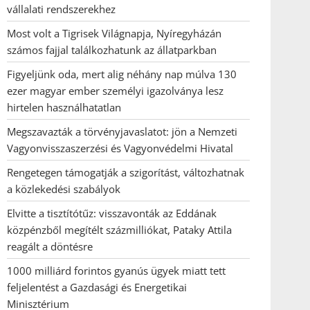
vállalati rendszerekhez
Most volt a Tigrisek Világnapja, Nyíregyházán
számos fajjal találkozhatunk az állatparkban
Figyeljünk oda, mert alig néhány nap múlva 130
ezer magyar ember személyi igazolványa lesz
hirtelen használhatatlan
Megszavazták a törvényjavaslatot: jön a Nemzeti
Vagyonvisszaszerzési és Vagyonvédelmi Hivatal
Rengetegen támogatják a szigorítást, változhatnak
a közlekedési szabályok
Elvitte a tisztítótűz: visszavonták az Eddának
közpénzből megítélt százmilliókat, Pataky Attila
reagált a döntésre
1000 milliárd forintos gyanús ügyek miatt tett
feljelentést a Gazdasági és Energetikai
Minisztérium