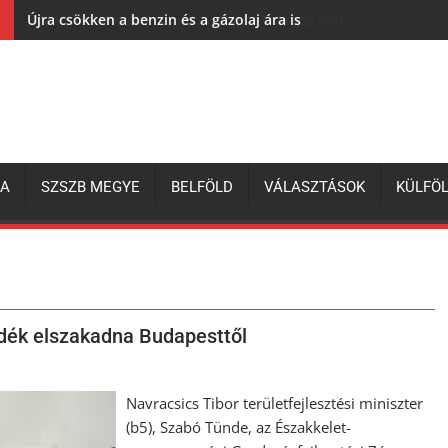
Újra csökken a benzin és a gázolaj ára is
ZA
SZSZB MEGYE
BELFÖLD
VÁLASZTÁSOK
KÜLFÖ
vidék elszakadna Budapesttől
Navracsics Tibor területfejlesztési miniszter
(b5), Szabó Tünde, az Északkelet-