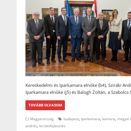
Kereskedelmi és Iparkamara elnöke (b4), Sziráki An
Iparkamara elnöke (j5) és Balogh Zoltán, a Szabolc
TOVÁBB OLVASOM
,
,
,
Magyarország
budapest
iparkamara
kamara
megyei 
,
andrás
területfejlesztés