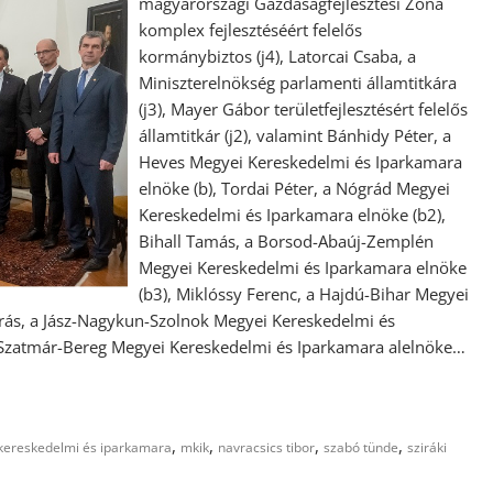
magyarországi Gazdaságfejlesztési Zóna
komplex fejlesztéséért felelős
kormánybiztos (j4), Latorcai Csaba, a
Miniszterelnökség parlamenti államtitkára
(j3), Mayer Gábor területfejlesztésért felelős
államtitkár (j2), valamint Bánhidy Péter, a
Heves Megyei Kereskedelmi és Iparkamara
elnöke (b), Tordai Péter, a Nógrád Megyei
Kereskedelmi és Iparkamara elnöke (b2),
Bihall Tamás, a Borsod-Abaúj-Zemplén
Megyei Kereskedelmi és Iparkamara elnöke
(b3), Miklóssy Ferenc, a Hajdú-Bihar Megyei
drás, a Jász-Nagykun-Szolnok Megyei Kereskedelmi és
s-Szatmár-Bereg Megyei Kereskedelmi és Iparkamara alelnöke…
,
,
,
,
kereskedelmi és iparkamara
mkik
navracsics tibor
szabó tünde
sziráki