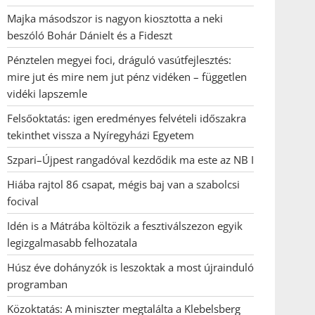
Majka másodszor is nagyon kiosztotta a neki
beszóló Bohár Dánielt és a Fideszt
Pénztelen megyei foci, dráguló vasútfejlesztés:
mire jut és mire nem jut pénz vidéken – független
vidéki lapszemle
Felsőoktatás: igen eredményes felvételi időszakra
tekinthet vissza a Nyíregyházi Egyetem
Szpari–Újpest rangadóval kezdődik ma este az NB I
Hiába rajtol 86 csapat, mégis baj van a szabolcsi
focival
Idén is a Mátrába költözik a fesztiválszezon egyik
legizgalmasabb felhozatala
Húsz éve dohányzók is leszoktak a most újrainduló
programban
Közoktatás: A miniszter megtalálta a Klebelsberg