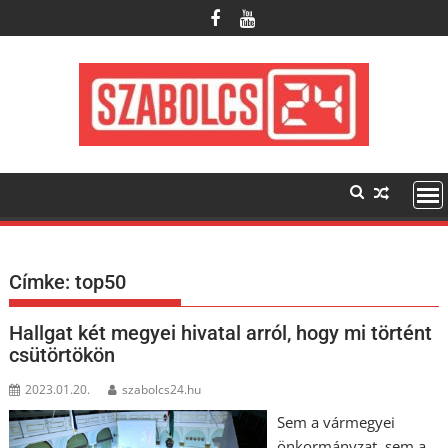
Skip
to
content
Címke:
top50
Hallgat két megyei hivatal arról, hogy mi történt
csütörtökön
2023.01.20.
szabolcs24.hu
Sem a vármegyei
önkormányzat, sem a