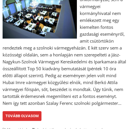
vármegyei
kormányhivatal nem
emlékezett meg egy
kiemelten fontos
gazdasági eseményről,
amit csütörtökön
rendeztek meg a szolnoki vármegyeházán. E két szerv sem a
közösségi oldalán, sem a honlapján nem szerepelteti a Jász-
Nagykun-Szolnok Vármegyei Kereskedelmi és Iparkamara által
összeállított Top 50 kiadvány bemutatását (péntek 10 óra
előtti állapot szerint). Pedig az eseményen jelen volt mind
Hubai Imre vármegyei közgyűlési elnök, mind Berkó Attila
vármegyei főispán, sőt, beszédet is mondtak. Úgy tűnik, nem
tartották érdemesnek megemlíteni ezt a fontos eseményt.
Nem így tett azonban Szalay Ferenc szolnoki polgármester…
TOVÁBB OLVASOM