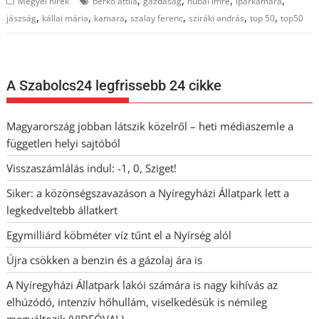
,
,
,
,
Megyei hírek
berkó attila
gazdaság
hubai imre
iparkamara
,
,
,
,
,
,
jászság
kállai mária
kamara
szalay ferenc
sziráki andrás
top 50
top50
A Szabolcs24 legfrissebb 24 cikke
Magyarország jobban látszik közelről – heti médiaszemle a
független helyi sajtóból
Visszaszámlálás indul: -1, 0, Sziget!
Siker: a közönségszavazáson a Nyíregyházi Állatpark lett a
legkedveltebb állatkert
Egymilliárd köbméter víz tűnt el a Nyírség alól
Újra csökken a benzin és a gázolaj ára is
A Nyíregyházi Állatpark lakói számára is nagy kihívás az
elhúzódó, intenzív hőhullám, viselkedésük is némileg
megváltozik (VIDEÓVAL)