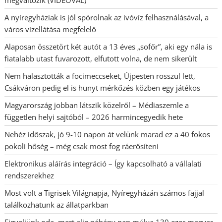
A nyíregyháziak is jól spórolnak az ivóvíz felhasználásával, a
város vízellátása megfelelő
Alaposan összetört két autót a 13 éves „sofőr”, aki egy nála is
fiatalabb utast fuvarozott, elfutott volna, de nem sikerült
Nem halasztották a focimeccseket, Újpesten rosszul lett,
Csákváron pedig el is hunyt mérkőzés közben egy játékos
Magyarország jobban látszik közelről – Médiaszemle a
független helyi sajtóból – 2026 harmincegyedik hete
Nehéz időszak, jó 9-10 napon át velünk marad ez a 40 fokos
pokoli hőség – még csak most fog ráerősíteni
Elektronikus aláírás integráció – Így kapcsolható a vállalati
rendszerekhez
Most volt a Tigrisek Világnapja, Nyíregyházán számos fajjal
találkozhatunk az állatparkban
Figyeljünk oda, mert alig néhány nap múlva 130 ezer magyar