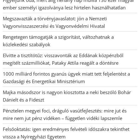
ember személyi igazolványa lesz hirtelen használhatatlan
Megszavazták a törvényjavaslatot: jön a Nemzeti
Vagyonvisszaszerzési és Vagyonvédelmi Hivatal
Rengetegen támogatják a szigorítást, változhatnak a
közlekedési szabályok
Elvitte a tisztítótűz: visszavonták az Eddának közpénzből
megítélt százmilliókat, Pataky Attila reagált a döntésre
1000 milliárd forintos gyanús ügyek miatt tett feljelentést a
Gazdasági és Energetikai Minisztérium
Majka másodszor is nagyon kiosztotta a neki beszóló Bohár
Dánielt és a Fideszt
Pénztelen megyei foci, dráguló vasútfejlesztés: mire jut és
mire nem jut pénz vidéken – független vidéki lapszemle
Felsőoktatás: igen eredményes felvételi időszakra tekinthet
vissza a Nyíregyházi Egyetem