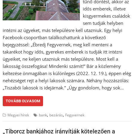
tűnő döntést, akkor az
idős emberek, illetve
kisgyermekes családok
sem tudják helyben
intézni az ügyeket, más településre kell utazniuk. Egy helyi
Facebook-csoportban találkozhattunk a következő
bejegyzéssel: „Ébredj Fegyvernek, meg kell menteni a
takarékot hogy idős, gyerekes emberek is tudják itt intézni
ügyeiket, ne keljen utazniuk más településre. Most kell a
lakosság összefogása! Mindenki számít!” Bár a közlemény
keltezése önmagában is különleges (2022. 12. 19.), éppen elég
nehézséget rejt a helyi lakosok számára. Néhány hozzászólás:
„Tiszabői lakosok is idejárnak.” „Úgy gondolom, hogy sok…
TOVÁBB OLVASOM
,
,
Megyei hírek
bank
bezárás
Fegyvernek
„Tiborcz bankjához irányítják kötelezően a