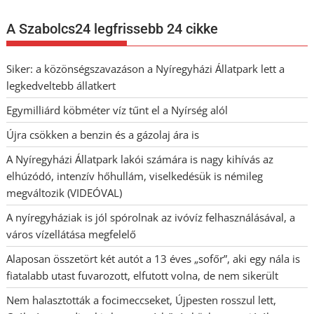
A Szabolcs24 legfrissebb 24 cikke
Siker: a közönségszavazáson a Nyíregyházi Állatpark lett a
legkedveltebb állatkert
Egymilliárd köbméter víz tűnt el a Nyírség alól
Újra csökken a benzin és a gázolaj ára is
A Nyíregyházi Állatpark lakói számára is nagy kihívás az
elhúzódó, intenzív hőhullám, viselkedésük is némileg
megváltozik (VIDEÓVAL)
A nyíregyháziak is jól spórolnak az ivóvíz felhasználásával, a
város vízellátása megfelelő
Alaposan összetört két autót a 13 éves „sofőr”, aki egy nála is
fiatalabb utast fuvarozott, elfutott volna, de nem sikerült
Nem halasztották a focimeccseket, Újpesten rosszul lett,