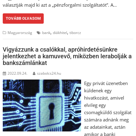
választják majd ki azt a „pénzforgalmi szolgáltatót”. A…
TOVÁBB OLVASOM
,
,
Magyarország
bank
diákhitel
tiborcz
Vigyázzunk a csalókkal, apróhirdetésünkre
jelentkezhet a kamuvevő, miközben lerabolják a
bankszámlánkat
2022.09.24.
szabolcs24.hu
Egy privát üzenetben
küldenek egy
hivatkozást, amivel
elvileg egy
csomagküldő szolgálat
számára adnánk meg
az adatainkat, aztán
amikor a banki