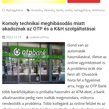
,
,
,
,
,
Nyíregyháza
átutalás
átverés
bank
csaló
nyíregyháza
telefonos
Komoly technikai meghibásodás miatt
akadoznak az OTP és a K&H szolgáltatásai
2022.12.19.
szabolcs24.hu
Gond van az
automaták
használatával, illetve az
online ügyintézéssel is.
A probléma órák óta
fenn áll. Olvasónk
hívta fel a figyelmet
arra, hogy az OTP Bank
több bankfiókjában is próbálta használni az ATM-eket, a bank
alkalmazottai pedig nem tudták megmondani, mikorra
rendeződik a probléma. Több kollégánk az online felület és az