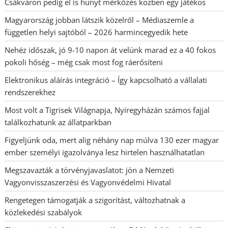
Csákváron pedig el is hunyt mérkőzés közben egy játékos
Magyarország jobban látszik közelről – Médiaszemle a
független helyi sajtóból – 2026 harmincegyedik hete
Nehéz időszak, jó 9-10 napon át velünk marad ez a 40 fokos
pokoli hőség – még csak most fog ráerősíteni
Elektronikus aláírás integráció – Így kapcsolható a vállalati
rendszerekhez
Most volt a Tigrisek Világnapja, Nyíregyházán számos fajjal
találkozhatunk az állatparkban
Figyeljünk oda, mert alig néhány nap múlva 130 ezer magyar
ember személyi igazolványa lesz hirtelen használhatatlan
Megszavazták a törvényjavaslatot: jön a Nemzeti
Vagyonvisszaszerzési és Vagyonvédelmi Hivatal
Rengetegen támogatják a szigorítást, változhatnak a
közlekedési szabályok