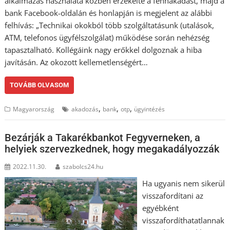
alkalmazás használata közben érzékelte a fennakadást, majd a
bank Facebook-oldalán és honlapján is megjelent az alábbi
felhívás: „Technikai okokból több szolgáltatásunk (utalások,
ATM, telefonos ügyfélszolgálat) működése során nehézség
tapasztalható. Kollégáink nagy erőkkel dolgoznak a hiba
javításán. Az okozott kellemetlenségért…
TOVÁBB OLVASOM
,
,
,
Magyarország
akadozás
bank
otp
ügyintézés
Bezárják a Takarékbankot Fegyverneken, a
helyiek szervezkednek, hogy megakadályozzák
2022.11.30.
szabolcs24.hu
Ha ugyanis nem sikerül
visszafordítani az
egyébként
visszafordíthatatlannak