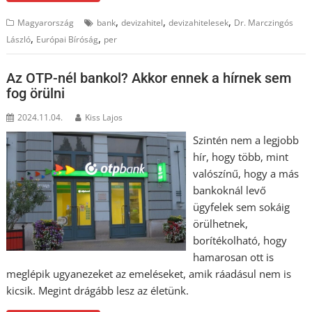
,
,
,
Magyarország
bank
devizahitel
devizahitelesek
Dr. Marczingós
,
,
László
Európai Bíróság
per
Az OTP-nél bankol? Akkor ennek a hírnek sem
fog örülni
2024.11.04.
Kiss Lajos
Szintén nem a legjobb
hír, hogy több, mint
valószínű, hogy a más
bankoknál levő
ügyfelek sem sokáig
örülhetnek,
borítékolható, hogy
hamarosan ott is
meglépik ugyanezeket az emeléseket, amik ráadásul nem is
kicsik. Megint drágább lesz az életünk.