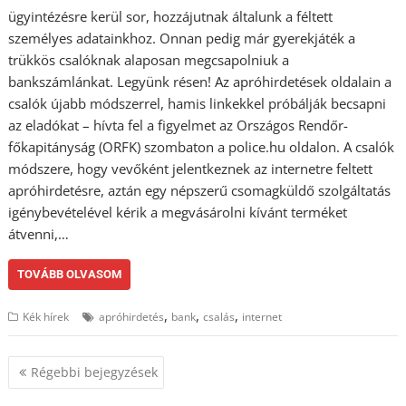
ügyintézésre kerül sor, hozzájutnak általunk a féltett
személyes adatainkhoz. Onnan pedig már gyerekjáték a
trükkös csalóknak alaposan megcsapolniuk a
bankszámlánkat. Legyünk résen! Az apróhirdetések oldalain a
csalók újabb módszerrel, hamis linkekkel próbálják becsapni
az eladókat – hívta fel a figyelmet az Országos Rendőr-
főkapitányság (ORFK) szombaton a police.hu oldalon. A csalók
módszere, hogy vevőként jelentkeznek az internetre feltett
apróhirdetésre, aztán egy népszerű csomagküldő szolgáltatás
igénybevételével kérik a megvásárolni kívánt terméket
átvenni,…
TOVÁBB OLVASOM
,
,
,
Kék hírek
apróhirdetés
bank
csalás
internet
Bejegyzés
Régebbi bejegyzések
navigáció