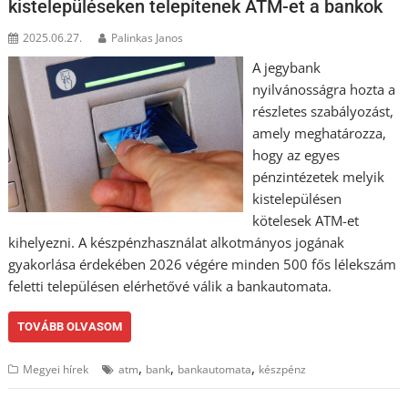
kistelepüléseken telepítenek ATM-et a bankok
2025.06.27.
Palinkas Janos
A jegybank
nyilvánosságra hozta a
részletes szabályozást,
amely meghatározza,
hogy az egyes
pénzintézetek melyik
kistelepülésen
kötelesek ATM-et
kihelyezni. A készpénzhasználat alkotmányos jogának
gyakorlása érdekében 2026 végére minden 500 fős lélekszám
feletti településen elérhetővé válik a bankautomata.
TOVÁBB OLVASOM
,
,
,
Megyei hírek
atm
bank
bankautomata
készpénz