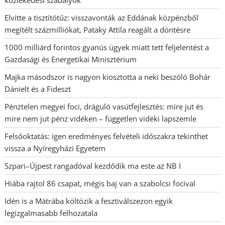
Elvitte a tisztítótűz: visszavonták az Eddának közpénzből
megítélt százmilliókat, Pataky Attila reagált a döntésre
1000 milliárd forintos gyanús ügyek miatt tett feljelentést a
Gazdasági és Energetikai Minisztérium
Majka másodszor is nagyon kiosztotta a neki beszóló Bohár
Dánielt és a Fideszt
Pénztelen megyei foci, dráguló vasútfejlesztés: mire jut és
mire nem jut pénz vidéken – független vidéki lapszemle
Felsőoktatás: igen eredményes felvételi időszakra tekinthet
vissza a Nyíregyházi Egyetem
Szpari–Újpest rangadóval kezdődik ma este az NB I
Hiába rajtol 86 csapat, mégis baj van a szabolcsi focival
Idén is a Mátrába költözik a fesztiválszezon egyik
legizgalmasabb felhozatala