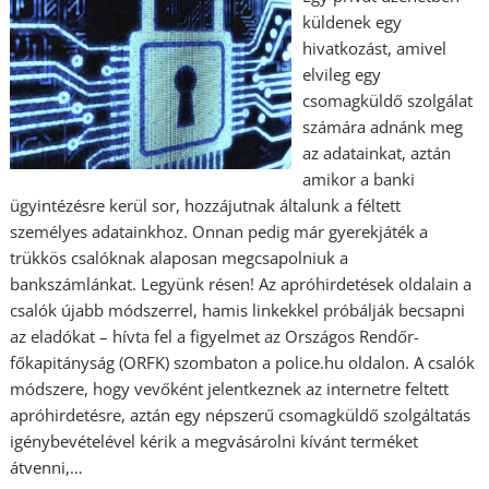
küldenek egy
hivatkozást, amivel
elvileg egy
csomagküldő szolgálat
számára adnánk meg
az adatainkat, aztán
amikor a banki
ügyintézésre kerül sor, hozzájutnak általunk a féltett
személyes adatainkhoz. Onnan pedig már gyerekjáték a
trükkös csalóknak alaposan megcsapolniuk a
bankszámlánkat. Legyünk résen! Az apróhirdetések oldalain a
csalók újabb módszerrel, hamis linkekkel próbálják becsapni
az eladókat – hívta fel a figyelmet az Országos Rendőr-
főkapitányság (ORFK) szombaton a police.hu oldalon. A csalók
módszere, hogy vevőként jelentkeznek az internetre feltett
apróhirdetésre, aztán egy népszerű csomagküldő szolgáltatás
igénybevételével kérik a megvásárolni kívánt terméket
átvenni,…