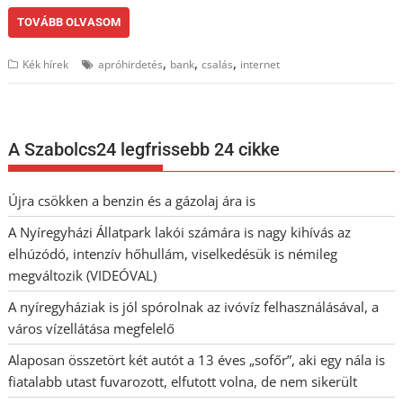
TOVÁBB OLVASOM
,
,
,
Kék hírek
apróhirdetés
bank
csalás
internet
A Szabolcs24 legfrissebb 24 cikke
Újra csökken a benzin és a gázolaj ára is
A Nyíregyházi Állatpark lakói számára is nagy kihívás az
elhúzódó, intenzív hőhullám, viselkedésük is némileg
megváltozik (VIDEÓVAL)
A nyíregyháziak is jól spórolnak az ivóvíz felhasználásával, a
város vízellátása megfelelő
Alaposan összetört két autót a 13 éves „sofőr”, aki egy nála is
fiatalabb utast fuvarozott, elfutott volna, de nem sikerült