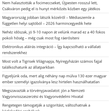
Nem halasztották a focimeccseket, Újpesten rosszul lett,
Csákváron pedig el is hunyt mérkőzés közben egy játékos
Magyarország jobban látszik közelről – Médiaszemle a
független helyi sajtóból – 2026 harmincegyedik hete
Nehéz időszak, jó 9-10 napon át velünk marad ez a 40 fokos
pokoli hőség – még csak most fog ráerősíteni
Elektronikus aláírás integráció – Így kapcsolható a vállalati
rendszerekhez
Most volt a Tigrisek Világnapja, Nyíregyházán számos fajjal
találkozhatunk az állatparkban
Figyeljünk oda, mert alig néhány nap múlva 130 ezer magyar
ember személyi igazolványa lesz hirtelen használhatatlan
Megszavazták a törvényjavaslatot: jön a Nemzeti
Vagyonvisszaszerzési és Vagyonvédelmi Hivatal
Rengetegen támogatják a szigorítást, változhatnak a
közlekedési szabályok