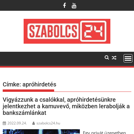
Skip
to
content
Címke:
apróhirdetés
Vigyázzunk a csalókkal, apróhirdetésünkre
jelentkezhet a kamuvevő, miközben lerabolják a
bankszámlánkat
2022.09.24.
szabolcs24.hu
Egy privát üzenetben