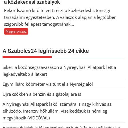
a közlekedési szabályok
Rekordszámú kitöltő vett részt a közlekedésbiztonsági
társadalmi egyeztetésben. A válaszok alapján a legtöbben
szigorúbb fellépést támogatnának...
Magyarország
A Szabolcs24 legfrissebb 24 cikke
Siker: a közönségszavazáson a Nyíregyházi Állatpark lett a
legkedveltebb állatkert
Egymilliárd köbméter víz tűnt el a Nyírség alól
Újra csökken a benzin és a gázolaj ára is
A Nyíregyházi Állatpark lakói számára is nagy kihívás az
elhúzódó, intenzív hőhullám, viselkedésük is némileg
megváltozik (VIDEÓVAL)
A nyíregyháziak is jól spórolnak az ivóvíz felhasználásával, a