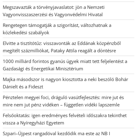
Megszavazták a törvényjavaslatot: jön a Nemzeti
Vagyonvisszaszerzési és Vagyonvédelmi Hivatal
Rengetegen támogatják a szigorítást, változhatnak a
közlekedési szabályok
Elvitte a tisztítótűz: visszavonták az Eddának közpénzből
megítélt százmilliókat, Pataky Attila reagált a döntésre
1000 milliárd forintos gyanús ügyek miatt tett feljelentést a
Gazdasági és Energetikai Minisztérium
Majka másodszor is nagyon kiosztotta a neki beszóló Bohár
Dánielt és a Fideszt
Pénztelen megyei foci, dráguló vasútfejlesztés: mire jut és
mire nem jut pénz vidéken – független vidéki lapszemle
Felsőoktatás: igen eredményes felvételi időszakra tekinthet
vissza a Nyíregyházi Egyetem
Szpari–Újpest rangadóval kezdődik ma este az NB I