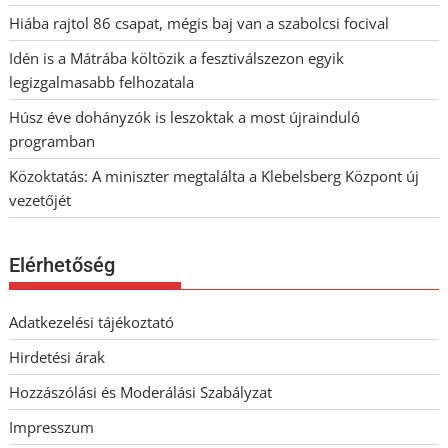
Hiába rajtol 86 csapat, mégis baj van a szabolcsi focival
Idén is a Mátrába költözik a fesztiválszezon egyik
legizgalmasabb felhozatala
Húsz éve dohányzók is leszoktak a most újrainduló
programban
Közoktatás: A miniszter megtalálta a Klebelsberg Központ új
vezetőjét
Elérhetőség
Adatkezelési tájékoztató
Hirdetési árak
Hozzászólási és Moderálási Szabályzat
Impresszum