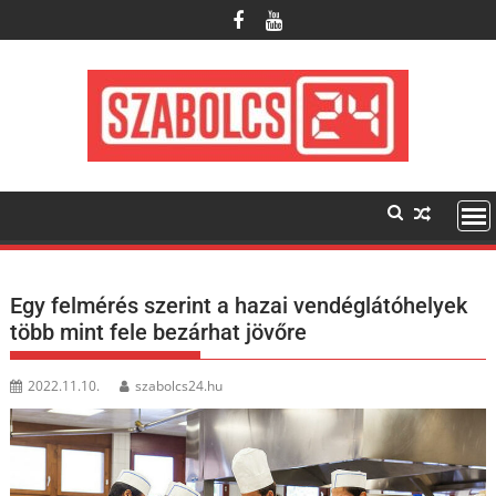
Skip
to
content
Egy felmérés szerint a hazai vendéglátóhelyek
több mint fele bezárhat jövőre
2022.11.10.
szabolcs24.hu