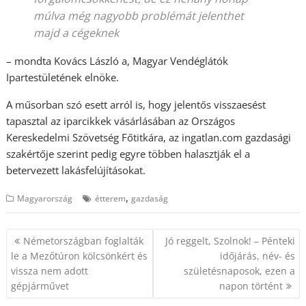
múlva még nagyobb problémát jelenthet
majd a cégeknek
– mondta Kovács László a, Magyar Vendéglátók
Ipartestületének elnöke.
A műsorban szó esett arról is, hogy jelentős visszaesést
tapasztal az iparcikkek vásárlásában az Országos
Kereskedelmi Szövetség Főtitkára, az ingatlan.com gazdasági
szakértője szerint pedig egyre többen halasztják el a
betervezett lakásfelújításokat.
,
Magyarország
étterem
gazdaság
Bejegyzés
Németországban foglalták
Jó reggelt, Szolnok! – Pénteki
navigáció
le a Mezőtúron kölcsönkért és
időjárás, név- és
vissza nem adott
születésnaposok, ezen a
gépjárművet
napon történt