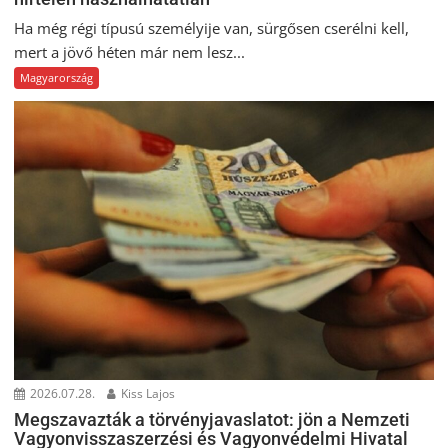
Ha még régi típusú személyije van, sürgősen cserélni kell,
mert a jövő héten már nem lesz...
Magyarország
2026.07.28.
Kiss Lajos
Megszavazták a törvényjavaslatot: jön a Nemzeti
Vagyonvisszaszerzési és Vagyonvédelmi Hivatal