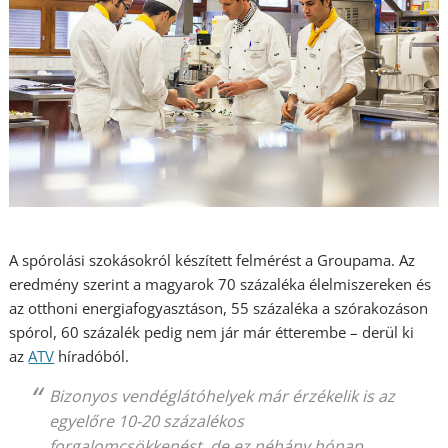
A spórolási szokásokról készített felmérést a Groupama. Az
eredmény szerint a magyarok 70 százaléka élelmiszereken és
az otthoni energiafogyasztáson, 55 százaléka a szórakozáson
spórol, 60 százalék pedig nem jár már étterembe – derül ki
az
ATV
híradóból.
Bizonyos vendéglátóhelyek már érzékelik is az
egyelőre 10-20 százalékos
forgalomcsökkenést, de ez néhány hónap