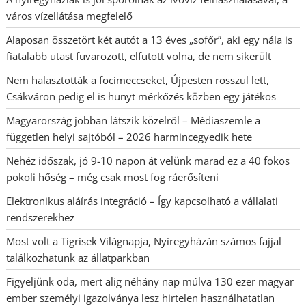
város vízellátása megfelelő
Alaposan összetört két autót a 13 éves „sofőr”, aki egy nála is
fiatalabb utast fuvarozott, elfutott volna, de nem sikerült
Nem halasztották a focimeccseket, Újpesten rosszul lett,
Csákváron pedig el is hunyt mérkőzés közben egy játékos
Magyarország jobban látszik közelről – Médiaszemle a
független helyi sajtóból – 2026 harmincegyedik hete
Nehéz időszak, jó 9-10 napon át velünk marad ez a 40 fokos
pokoli hőség – még csak most fog ráerősíteni
Elektronikus aláírás integráció – Így kapcsolható a vállalati
rendszerekhez
Most volt a Tigrisek Világnapja, Nyíregyházán számos fajjal
találkozhatunk az állatparkban
Figyeljünk oda, mert alig néhány nap múlva 130 ezer magyar
ember személyi igazolványa lesz hirtelen használhatatlan