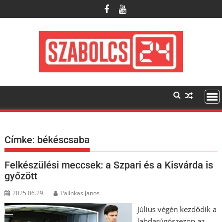
Skip
to
content
Címke:
békéscsaba
Felkészülési meccsek: a Szpari és a Kisvárda is
győzött
2025.06.29.
Palinkas Janos
Július végén kezdődik a
labdarúgószezon az