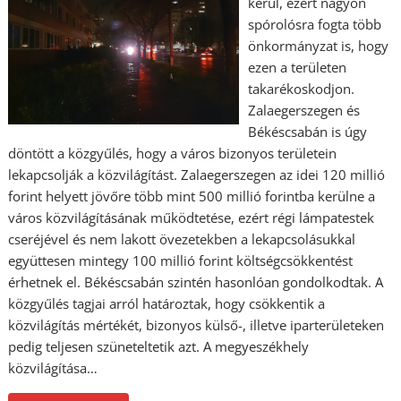
kerül, ezért nagyon
spórolósra fogta több
önkormányzat is, hogy
ezen a területen
takarékoskodjon.
Zalaegerszegen és
Békéscsabán is úgy
döntött a közgyűlés, hogy a város bizonyos területein
lekapcsolják a közvilágítást. Zalaegerszegen az idei 120 millió
forint helyett jövőre több mint 500 millió forintba kerülne a
város közvilágításának működtetése, ezért régi lámpatestek
cseréjével és nem lakott övezetekben a lekapcsolásukkal
együttesen mintegy 100 millió forint költségcsökkentést
érhetnek el. Békéscsabán szintén hasonlóan gondolkodtak. A
közgyűlés tagjai arról határoztak, hogy csökkentik a
közvilágítás mértékét, bizonyos külső-, illetve iparterületeken
pedig teljesen szüneteltetik azt. A megyeszékhely
közvilágítása…