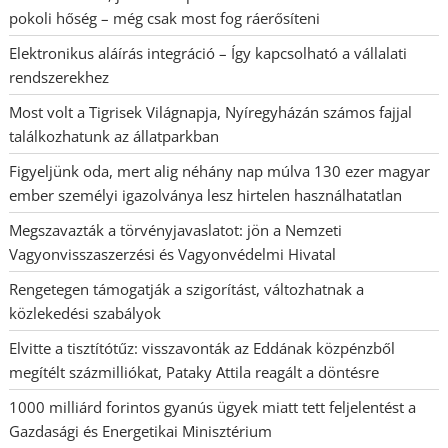
pokoli hőség – még csak most fog ráerősíteni
Elektronikus aláírás integráció – Így kapcsolható a vállalati
rendszerekhez
Most volt a Tigrisek Világnapja, Nyíregyházán számos fajjal
találkozhatunk az állatparkban
Figyeljünk oda, mert alig néhány nap múlva 130 ezer magyar
ember személyi igazolványa lesz hirtelen használhatatlan
Megszavazták a törvényjavaslatot: jön a Nemzeti
Vagyonvisszaszerzési és Vagyonvédelmi Hivatal
Rengetegen támogatják a szigorítást, változhatnak a
közlekedési szabályok
Elvitte a tisztítótűz: visszavonták az Eddának közpénzből
megítélt százmilliókat, Pataky Attila reagált a döntésre
1000 milliárd forintos gyanús ügyek miatt tett feljelentést a
Gazdasági és Energetikai Minisztérium