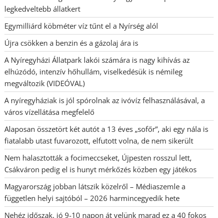
legkedveltebb állatkert
Egymilliárd köbméter víz tűnt el a Nyírség alól
Újra csökken a benzin és a gázolaj ára is
A Nyíregyházi Állatpark lakói számára is nagy kihívás az
elhúzódó, intenzív hőhullám, viselkedésük is némileg
megváltozik (VIDEÓVAL)
A nyíregyháziak is jól spórolnak az ivóvíz felhasználásával, a
város vízellátása megfelelő
Alaposan összetört két autót a 13 éves „sofőr”, aki egy nála is
fiatalabb utast fuvarozott, elfutott volna, de nem sikerült
Nem halasztották a focimeccseket, Újpesten rosszul lett,
Csákváron pedig el is hunyt mérkőzés közben egy játékos
Magyarország jobban látszik közelről – Médiaszemle a
független helyi sajtóból – 2026 harmincegyedik hete
Nehéz időszak, jó 9-10 napon át velünk marad ez a 40 fokos