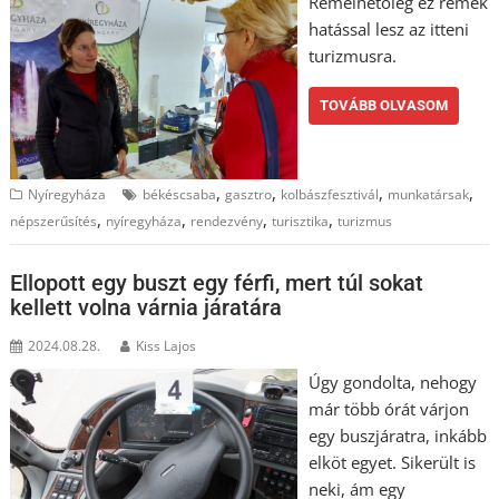
Remélhetőleg ez remek
hatással lesz az itteni
turizmusra.
TOVÁBB OLVASOM
,
,
,
,
Nyíregyháza
békéscsaba
gasztro
kolbászfesztivál
munkatársak
,
,
,
,
népszerűsítés
nyíregyháza
rendezvény
turisztika
turizmus
Ellopott egy buszt egy férfi, mert túl sokat
kellett volna várnia járatára
2024.08.28.
Kiss Lajos
Úgy gondolta, nehogy
már több órát várjon
egy buszjáratra, inkább
elköt egyet. Sikerült is
neki, ám egy