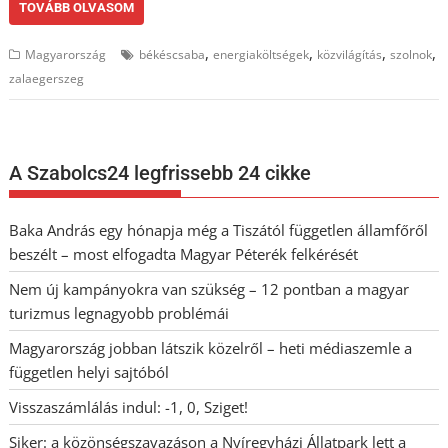
TOVÁBB OLVASOM
,
,
,
,
Magyarország
békéscsaba
energiaköltségek
közvilágítás
szolnok
zalaegerszeg
A Szabolcs24 legfrissebb 24 cikke
Baka András egy hónapja még a Tiszától független államfőről
beszélt – most elfogadta Magyar Péterék felkérését
Nem új kampányokra van szükség – 12 pontban a magyar
turizmus legnagyobb problémái
Magyarország jobban látszik közelről – heti médiaszemle a
független helyi sajtóból
Visszaszámlálás indul: -1, 0, Sziget!
Siker: a közönségszavazáson a Nyíregyházi Állatpark lett a