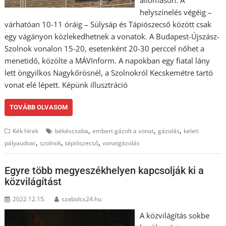
helyszínelés végéig –
várhatóan 10-11 óráig – Sülysáp és Tápiószecső között csak
egy vágányon közlekedhetnek a vonatok. A Budapest-Újszász-
Szolnok vonalon 15-20, esetenként 20-30 perccel nőhet a
menetidő, közölte a MÁVInform. A napokban egy fiatal lány
lett öngyilkos Nagykőrösnél, a Szolnokról Kecskemétre tartó
vonat elé lépett. Képünk illusztráció
TOVÁBB OLVASOM
,
,
,
Kék hírek
békéscsaba
embert gázolt a vonat
gázolás
keleti
,
,
,
pályaudvar
szolnok
tápiószecső
vonatgázolás
Egyre több megyeszékhelyen kapcsolják ki a
közvilágítást
2022.12.15.
szabolcs24.hu
A közvilágítás sokbe