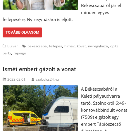
Békéscsabáról jár el
minden egyes
fellépésére, Nyíregyházára is eljött.
TOVÁBB OLVASOM
,
,
,
,
,
Bulvár
békéscsaba
fellépés
hírnév
követ
nyíregyháza
opitz
,
barbi
rajongó
Ismét embert gázolt a vonat
2023.02.01.
szabolcs24.hu
A Békéscsabáról a
Keleti pályaudvarra
tartó, Szolnokról 6:49-
kor továbbindult vonat
(7509) elgázolt egy
embert Tápiószecső
állomáson. A