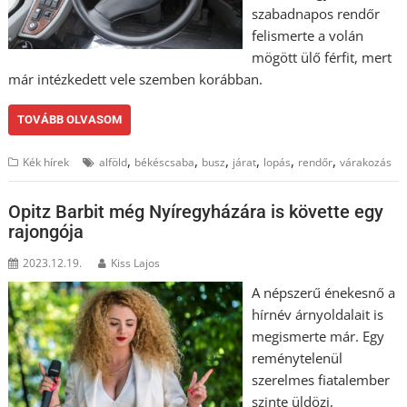
szabadnapos rendőr
felismerte a volán
mögött ülő férfit, mert
már intézkedett vele szemben korábban.
TOVÁBB OLVASOM
,
,
,
,
,
,
Kék hírek
alföld
békéscsaba
busz
járat
lopás
rendőr
várakozás
Opitz Barbit még Nyíregyházára is követte egy
rajongója
2023.12.19.
Kiss Lajos
A népszerű énekesnő a
hírnév árnyoldalait is
megismerte már. Egy
reménytelenül
szerelmes fiatalember
szinte üldözi,