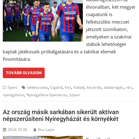
élvonalban, két megyei
csapatunk is
felkészülési meccset
játszott szombaton,
amelyeken a szakmai
stábok lehetőséget
kaptak játékosaik próbálgatására és a taktikai elemek
finomítására.
TOVÁBB OLVASOM
,
,
,
,
,
,
,
Sport
békéscsaba
Cigánd
foci
futball
kisvárda
labdarúgás
nb i
,
,
nyiregyhaza
Nyíregyháza-Spartacus
Szpari
Az ország másik sarkában sikerült aktívan
népszerűsíteni Nyíregyházát és környékét
2024.10.30.
Kiss Lajos