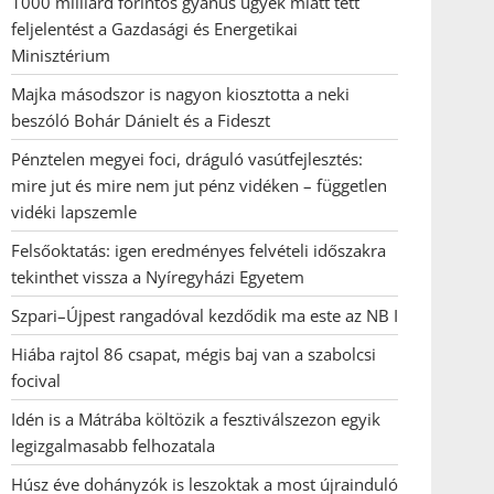
1000 milliárd forintos gyanús ügyek miatt tett
feljelentést a Gazdasági és Energetikai
Minisztérium
Majka másodszor is nagyon kiosztotta a neki
beszóló Bohár Dánielt és a Fideszt
Pénztelen megyei foci, dráguló vasútfejlesztés:
mire jut és mire nem jut pénz vidéken – független
vidéki lapszemle
Felsőoktatás: igen eredményes felvételi időszakra
tekinthet vissza a Nyíregyházi Egyetem
Szpari–Újpest rangadóval kezdődik ma este az NB I
Hiába rajtol 86 csapat, mégis baj van a szabolcsi
focival
Idén is a Mátrába költözik a fesztiválszezon egyik
legizgalmasabb felhozatala
Húsz éve dohányzók is leszoktak a most újrainduló