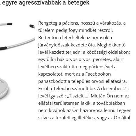
g, egyre agresszívabbak a betegek
Rengeteg a páciens, hosszú a várakozás, a
türelem pedig fogy mindkét részről.
Rettentően leterheltek az orvosok a
járványidőszak kezdete óta. Meghökkentő
levél kezdett terjedni a közösségi oldalakon:
egy üllői háziorvos orvosi pecsétes, aláírt
levélben szakította meg páciensével a
kapcsolatot, mert az a Facebookon
panaszkodott a település orvosi ellátására.
Erről a Telex.hu számolt be. A december 2-i
levél így szól: „Tisztelt …! Miután Ön nem az
ellátási területemen lakik, a továbbiakban
nem kívánok az Ön háziorvosa lenni. Legyen
szíves a területileg illetékes, vagy az Ön által