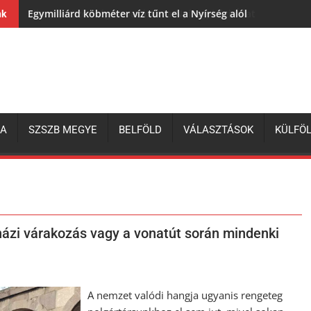
Egymilliárd köbméter víz tűnt el a Nyírség alól
nk
ZA
SZSZB MEGYE
BELFÖLD
VÁLASZTÁSOK
KÜLFÖ
házi várakozás vagy a vonatút során mindenki
A nemzet valódi hangja ugyanis rengeteg