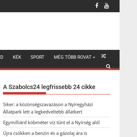
LD
KÉK
SPORT
MÉG TÖBB ROVAT
A Szabolcs24 legfrissebb 24 cikke
Siker: a közönségszavazáson a Nyíregyházi
Állatpark lett a legkedveltebb állatkert
Egymilliárd köbméter víz tűnt el a Nyírség alól
Újra csökken a benzin és a gázolaj ára is