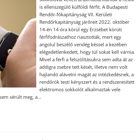
is ellenszegülő külföldi férfit. A Budapesti
Rendőr-főkapitányság VII. Kerületi
Rendőrkapitányság járőreit 2022. október
14-én 14 óra körül egy Erzsébet körúti
férfifodrászathoz riasztották, mert egy
angolul beszélő vendég késsel a kezében
elégedetlenkedett, hogy túl sokat kell várnia.
Mivel a férfi a felszólításukra sem adta át az
addigra zsebre tett kését, illetve nem volt
hajlandó alávetni magát az intézkedésnek, a
rendőrök testi kényszert és a rendszeresített
elektromos sokkolót alkalmaztak vele
 sem sérült meg, a…