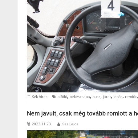
,
,
,
,
,
Kék hírek
alföld
békéscsaba
busz
járat
lopás
rendőr
Nem javult, csak még tovább romlott a h
2023.11.23.
Kiss Lajos