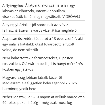
A Nyíregyházi Állatpark lakói számára is nagy
kihívás az elhúzódó, intenzív hőhullám,
viselkedésük is némileg megváltozik (VIDEÓVAL)
A nyíregyháziak is jól spórolnak az ivóvíz
felhasználásával, a város vízellátása megfelelő
Alaposan összetört két autót a 13 éves „sofőr”, aki
egy nála is fiatalabb utast fuvarozott, elfutott
volna, de nem sikerült
Nem halasztották a focimeccseket, Újpesten
rosszul lett, Csákváron pedig el is hunyt mérkőzés
közben egy játékos
Magyarország jobban látszik közelről –
Médiaszemle a független helyi sajtóból – 2026
harmincegyedik hete
Nehéz időszak, jó 9-10 napon át velünk marad ez a
40 fokos pokoli hőség – még csak most fog