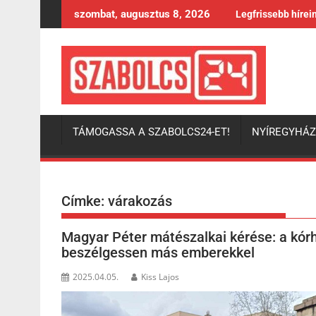
Skip
szombat, augusztus 8, 2026
Legfrissebb hírei
to
content
TÁMOGASSA A SZABOLCS24-ET!
NYÍREGYHÁ
Címke:
várakozás
Magyar Péter mátészalkai kérése: a kór
beszélgessen más emberekkel
2025.04.05.
Kiss Lajos