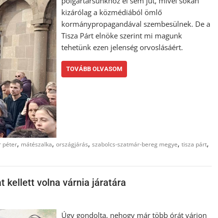
polgártársunkhoz el sem jut, mivel sokan
kizárólag a közmédiából ömlő
kormánypropagandával szembesülnek. De a
Tisza Párt elnöke szerint mi magunk
tehetünk ezen jelenség orvoslásáért.
TOVÁBB OLVASOM
,
,
,
,
,
 péter
mátészalka
országjárás
szabolcs-szatmár-bereg megye
tisza párt
t kellett volna várnia járatára
Úgy gondolta, nehogy már több órát várjon