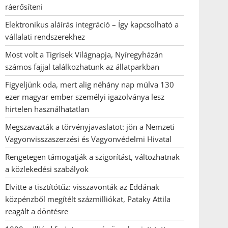
ráerősíteni
Elektronikus aláírás integráció – Így kapcsolható a
vállalati rendszerekhez
Most volt a Tigrisek Világnapja, Nyíregyházán
számos fajjal találkozhatunk az állatparkban
Figyeljünk oda, mert alig néhány nap múlva 130
ezer magyar ember személyi igazolványa lesz
hirtelen használhatatlan
Megszavazták a törvényjavaslatot: jön a Nemzeti
Vagyonvisszaszerzési és Vagyonvédelmi Hivatal
Rengetegen támogatják a szigorítást, változhatnak
a közlekedési szabályok
Elvitte a tisztítótűz: visszavonták az Eddának
közpénzből megítélt százmilliókat, Pataky Attila
reagált a döntésre