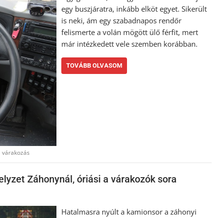
egy buszjáratra, inkább elköt egyet. Sikerült
is neki, ám egy szabadnapos rendőr
felismerte a volán mögött ülő férfit, mert
már intézkedett vele szemben korábban.
TOVÁBB OLVASOM
,
várakozás
elyzet Záhonynál, óriási a várakozók sora
Hatalmasra nyúlt a kamionsor a záhonyi