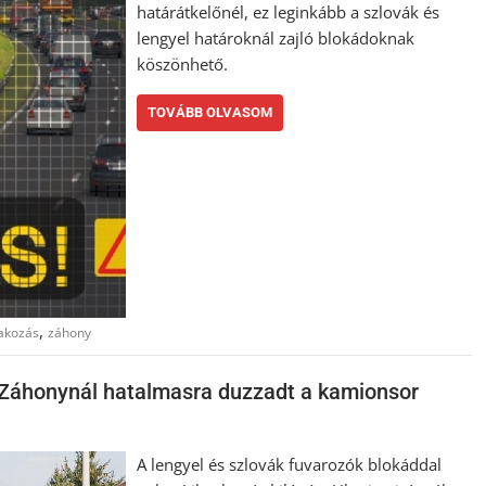
határátkelőnél, ez leginkább a szlovák és
lengyel határoknál zajló blokádoknak
köszönhető.
TOVÁBB OLVASOM
,
akozás
záhony
y Záhonynál hatalmasra duzzadt a kamionsor
A lengyel és szlovák fuvarozók blokáddal