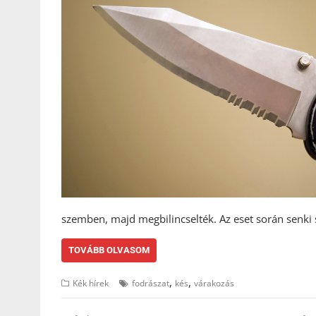
szemben, majd megbilincselték. Az eset során senki
TOVÁBB OLVASOM
,
,
Kék hírek
fodrászat
kés
várakozás