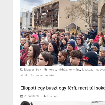
,
,
,
,
Megyei hírek
kérés
kórház
kormány
lakosság
magyar
,
,
várakozás
vonat
vonatút
Ellopott egy buszt egy férfi, mert túl soka
2024.08.28.
Kiss Lajos