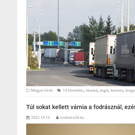
,
,
,
,
Megyei hírek
10 kilométer
blokád
dugó
kamion
lengy
Túl sokat kellett várnia a fodrásznál, ez
2022.10.15.
szabolcs24.hu