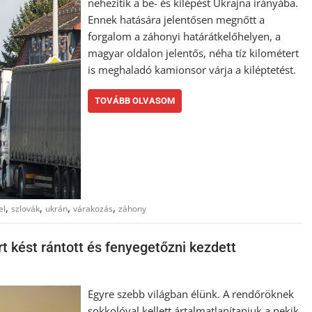
nehezítik a be- és kilépést Ukrajna irányába.
Ennek hatására jelentősen megnőtt a
forgalom a záhonyi határátkelőhelyen, a
magyar oldalon jelentős, néha tíz kilométert
is meghaladó kamionsor várja a kiléptetést.
TOVÁBB OLVASOM
,
,
,
,
el
szlovák
ukrán
várakozás
záhony
ért kést rántott és fenyegetőzni kezdett
Egyre szebb világban élünk. A rendőröknek
sokkolóval kellett ártalmatlanítaniuk a nekik