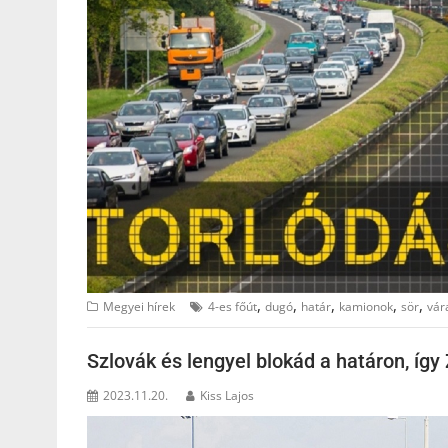
,
,
,
,
,
Megyei hírek
4-es főút
dugó
határ
kamionok
sör
vár
Szlovák és lengyel blokád a határon, íg
2023.11.20.
Kiss Lajos