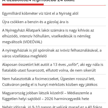
Egymilliárd köbméter víz tűnt el a Nyírség alól
Újra csökken a benzin és a gázolaj ára is
A Nyíregyházi Állatpark lakói számára is nagy kihívás az
elhúzódó, intenzív hőhullám, viselkedésük is némileg
megváltozik (VIDEÓVAL)
A nyíregyháziak is jól spórolnak az ivóvíz felhasználásával, a
város vízellátása megfelelő
Alaposan összetört két autót a 13 éves „sofőr”, aki egy nála is
fiatalabb utast fuvarozott, elfutott volna, de nem sikerült
Nem halasztották a focimeccseket, Újpesten rosszul lett,
Csákváron pedig el is hunyt mérkőzés közben egy játékos
Magyarország jobban látszik közelről – Médiaszemle a
független helyi sajtóból – 2026 harmincegyedik hete
Nehéz időszak, jó 9-10 napon át velünk marad ez a 40 fokos