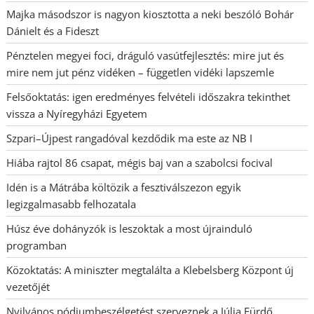
Majka másodszor is nagyon kiosztotta a neki beszóló Bohár
Dánielt és a Fideszt
Pénztelen megyei foci, dráguló vasútfejlesztés: mire jut és
mire nem jut pénz vidéken – független vidéki lapszemle
Felsőoktatás: igen eredményes felvételi időszakra tekinthet
vissza a Nyíregyházi Egyetem
Szpari–Újpest rangadóval kezdődik ma este az NB I
Hiába rajtol 86 csapat, mégis baj van a szabolcsi focival
Idén is a Mátrába költözik a fesztiválszezon egyik
legizgalmasabb felhozatala
Húsz éve dohányzók is leszoktak a most újrainduló
programban
Közoktatás: A miniszter megtalálta a Klebelsberg Központ új
vezetőjét
Nyilvános pódiumbeszélgetést szerveznek a Júlia Fürdő