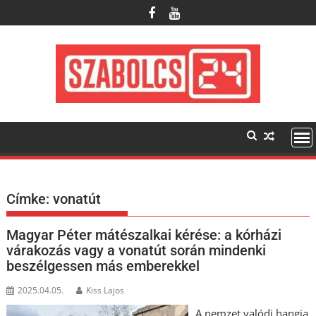
Skip
to
content
Címke:
vonatút
Magyar Péter mátészalkai kérése: a kórházi
várakozás vagy a vonatút során mindenki
beszélgessen más emberekkel
2025.04.05.
Kiss Lajos
A nemzet valódi hangja