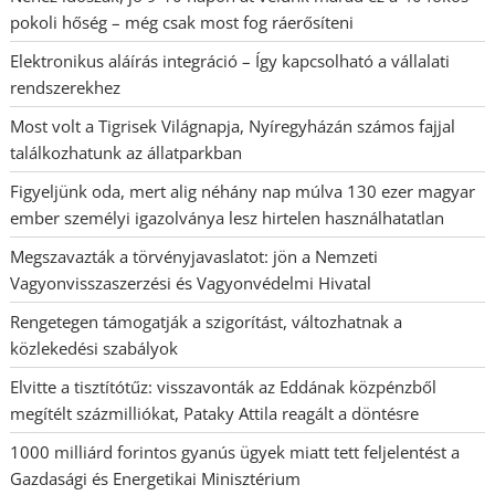
pokoli hőség – még csak most fog ráerősíteni
Elektronikus aláírás integráció – Így kapcsolható a vállalati
rendszerekhez
Most volt a Tigrisek Világnapja, Nyíregyházán számos fajjal
találkozhatunk az állatparkban
Figyeljünk oda, mert alig néhány nap múlva 130 ezer magyar
ember személyi igazolványa lesz hirtelen használhatatlan
Megszavazták a törvényjavaslatot: jön a Nemzeti
Vagyonvisszaszerzési és Vagyonvédelmi Hivatal
Rengetegen támogatják a szigorítást, változhatnak a
közlekedési szabályok
Elvitte a tisztítótűz: visszavonták az Eddának közpénzből
megítélt százmilliókat, Pataky Attila reagált a döntésre
1000 milliárd forintos gyanús ügyek miatt tett feljelentést a
Gazdasági és Energetikai Minisztérium