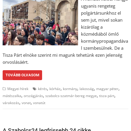
ugyanis rengeteg
polgártársunkhoz el
sem jut, mivel sokan
kizárólag a
közmédiából ömlő
kormánypropagandáva
l szembesülnek. De a
Tisza Párt elnöke szerint mi magunk tehetünk ezen jelenség
orvoslásáért.
TOVÁBB OLVASOM
,
,
,
,
,
Megyei hírek
kérés
kórház
kormány
lakosság
magyar péter
,
,
,
,
mátészalka
országjárás
szabolcs-szatmár-bereg megye
tisza párt
,
,
várakozás
vonat
vonatút
A Szabolcs24 legfrissebb 24 cikke