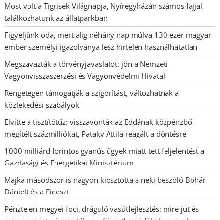
Most volt a Tigrisek Világnapja, Nyíregyházán számos fajjal
találkozhatunk az állatparkban
Figyeljünk oda, mert alig néhány nap múlva 130 ezer magyar
ember személyi igazolványa lesz hirtelen használhatatlan
Megszavazták a törvényjavaslatot: jön a Nemzeti
Vagyonvisszaszerzési és Vagyonvédelmi Hivatal
Rengetegen támogatják a szigorítást, változhatnak a
közlekedési szabályok
Elvitte a tisztítótűz: visszavonták az Eddának közpénzből
megítélt százmilliókat, Pataky Attila reagált a döntésre
1000 milliárd forintos gyanús ügyek miatt tett feljelentést a
Gazdasági és Energetikai Minisztérium
Majka másodszor is nagyon kiosztotta a neki beszóló Bohár
Dánielt és a Fideszt
Pénztelen megyei foci, dráguló vasútfejlesztés: mire jut és