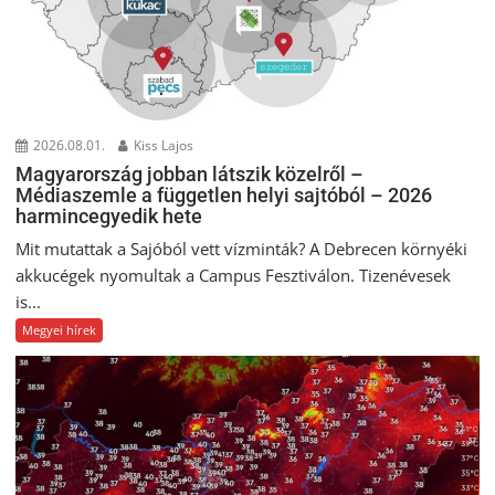
2026.08.01.
Kiss Lajos
Magyarország jobban látszik közelről –
Médiaszemle a független helyi sajtóból – 2026
harmincegyedik hete
Mit mutattak a Sajóból vett vízminták? A Debrecen környéki
akkucégek nyomultak a Campus Fesztiválon. Tizenévesek
is...
Megyei hírek