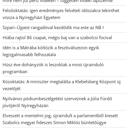
mire nem jut pénz vidéken – független vidéki lapszemle
Felsőoktatás: igen eredményes felvételi időszakra tekinthet
vissza a Nyíregyházi Egyetem
Szpari–Újpest rangadóval kezdődik ma este az NB I
Hiába rajtol 86 csapat, mégis baj van a szabolcsi focival
Idén is a Mátrába költözik a fesztiválszezon egyik
legizgalmasabb felhozatala
Húsz éve dohányzók is leszoktak a most újrainduló
programban
Közoktatás: A miniszter megtalálta a Klebelsberg Központ új
vezetőjét
Nyilvános pódiumbeszélgetést szerveznek a Júlia Fürdő
jövőjéről Nyíregyházán
Elveszett a mentelmi jog, újraindult a parlamentből kiesett
Szabolcs megyei fideszes Simon Miklós büntetőügye