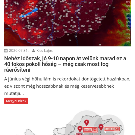
2026.07.31.
Kiss Lajos
Nehéz időszak, jó 9-10 napon át velünk marad ez a
40 fokos pokoli hőség – még csak most fog
ráerősíteni
A június végi hőhullám is rekordokat döntögetett hazánkban,
ez viszont még hosszabbnak és még keservesebbnek
mutatja...
Megyei hírek