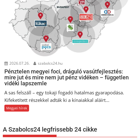
2026.07.26.
szabolcs24.hu
Pénztelen megyei foci, dráguló vasútfejlesztés:
mire jut és mire nem jut pénz vidéken – független
vidéki lapszemle
A sas felszáll – egy tokaji fogadó hatalmas gyarapodása.
Kifeketített részekkel adták ki a kínaiakkal aláírt...
Megyei hírek
A Szabolcs24 legfrissebb 24 cikke