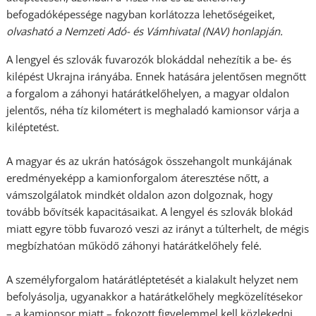
befogadóképessége nagyban korlátozza lehetőségeiket,
olvasható a Nemzeti Adó- és Vámhivatal (NAV) honlapján.
A lengyel és szlovák fuvarozók blokáddal nehezítik a be- és
kilépést Ukrajna irányába. Ennek hatására jelentősen megnőtt
a forgalom a záhonyi határátkelőhelyen, a magyar oldalon
jelentős, néha tíz kilométert is meghaladó kamionsor várja a
kiléptetést.
A magyar és az ukrán hatóságok összehangolt munkájának
eredményeképp a kamionforgalom áteresztése nőtt, a
vámszolgálatok mindkét oldalon azon dolgoznak, hogy
tovább bővítsék kapacitásaikat. A lengyel és szlovák blokád
miatt egyre több fuvarozó veszi az irányt a túlterhelt, de mégis
megbízhatóan működő záhonyi határátkelőhely felé.
A személyforgalom határátléptetését a kialakult helyzet nem
befolyásolja, ugyanakkor a határátkelőhely megközelítésekor
– a kamionsor miatt – fokozott figyelemmel kell közlekedni.