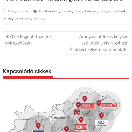
,
,
,
,
,
,
Megyei hírek
10 kilométer
blokád
dugó
kamion
lengyel
szlovák
,
,
ukrán
várakozás
záhony
Bejegyzés
Ők a legjobb tűzoltók
Aranyos, ötdekás kölykei
navigáció
Nyíregyházán
születtek a Nyíregyházi
Állatkert selyemmajmának
Kapcsolódó cikkek