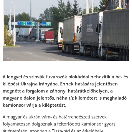
A lengyel és szlovák fuvarozók blokáddal nehezítik a be- és
kilépést Ukrajna irányába. Ennek hatására jelentősen
megnőtt a forgalom a záhonyi határátkelőhelyen, a
magyar oldalon jelentős, néha tíz kilométert is meghaladó
kamionsor várja a kiléptetést.
A magyar és ukrán vám- és határrendészeti szervek
folyamatosan dolgoznak a feltorlódott kamionsor gyors
átléptetésén, azonban a Tisza-híd és az átkelőhely