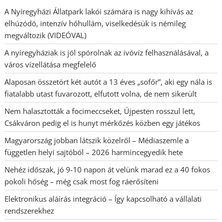
A Nyíregyházi Állatpark lakói számára is nagy kihívás az
elhúzódó, intenzív hőhullám, viselkedésük is némileg
megváltozik (VIDEÓVAL)
A nyíregyháziak is jól spórolnak az ivóvíz felhasználásával, a
város vízellátása megfelelő
Alaposan összetört két autót a 13 éves „sofőr”, aki egy nála is
fiatalabb utast fuvarozott, elfutott volna, de nem sikerült
Nem halasztották a focimeccseket, Újpesten rosszul lett,
Csákváron pedig el is hunyt mérkőzés közben egy játékos
Magyarország jobban látszik közelről – Médiaszemle a
független helyi sajtóból – 2026 harmincegyedik hete
Nehéz időszak, jó 9-10 napon át velünk marad ez a 40 fokos
pokoli hőség – még csak most fog ráerősíteni
Elektronikus aláírás integráció – Így kapcsolható a vállalati
rendszerekhez