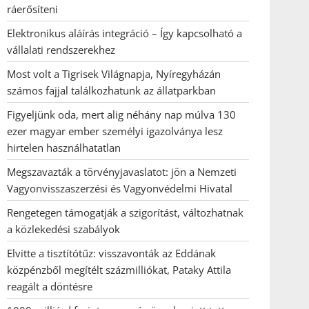
ráerősíteni
Elektronikus aláírás integráció – Így kapcsolható a
vállalati rendszerekhez
Most volt a Tigrisek Világnapja, Nyíregyházán
számos fajjal találkozhatunk az állatparkban
Figyeljünk oda, mert alig néhány nap múlva 130
ezer magyar ember személyi igazolványa lesz
hirtelen használhatatlan
Megszavazták a törvényjavaslatot: jön a Nemzeti
Vagyonvisszaszerzési és Vagyonvédelmi Hivatal
Rengetegen támogatják a szigorítást, változhatnak
a közlekedési szabályok
Elvitte a tisztítótűz: visszavonták az Eddának
közpénzből megítélt százmilliókat, Pataky Attila
reagált a döntésre