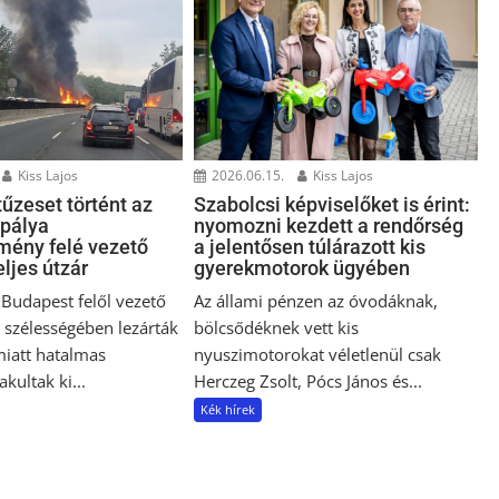
Kiss Lajos
2026.06.15.
Kiss Lajos
űzeset történt az
Szabolcsi képviselőket is érint:
pálya
nyomozni kezdett a rendőrség
ény felé vezető
a jelentősen túlárazott kis
eljes útzár
gyerekmotorok ügyében
 Budapest felől vezető
Az állami pénzen az óvodáknak,
s szélességében lezárták
bölcsődéknek vett kis
miatt hatalmas
nyuszimotorokat véletlenül csak
kultak ki...
Herczeg Zsolt, Pócs János és...
Kék hírek