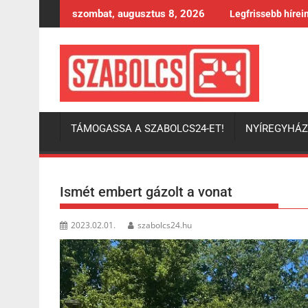
Skip
szombat, augusztus 8, 2026
Legfrissebb hírei
to
content
TÁMOGASSA A SZABOLCS24-ET!
NYÍREGYHÁ
Ismét embert gázolt a vonat
2023.02.01.
szabolcs24.hu