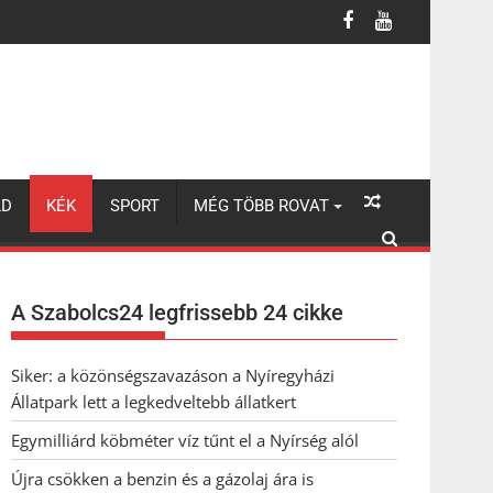
LD
KÉK
SPORT
MÉG TÖBB ROVAT
A Szabolcs24 legfrissebb 24 cikke
Siker: a közönségszavazáson a Nyíregyházi
Állatpark lett a legkedveltebb állatkert
Egymilliárd köbméter víz tűnt el a Nyírség alól
Újra csökken a benzin és a gázolaj ára is