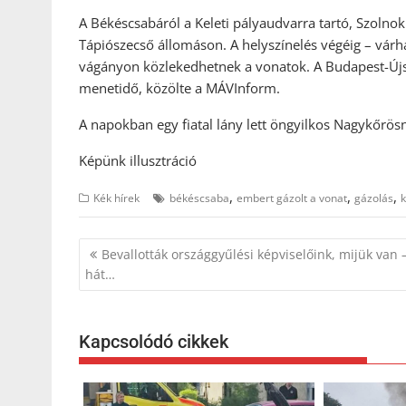
A Békéscsabáról a Keleti pályaudvarra tartó, Szolno
Tápiószecső állomáson. A helyszínelés végéig – várh
vágányon közlekedhetnek a vonatok. A Budapest-Újs
menetidő, közölte a MÁVInform.
A napokban egy fiatal lány lett öngyilkos Nagykőrös
Képünk illusztráció
,
,
,
Kék hírek
békéscsaba
embert gázolt a vonat
gázolás
k
Bejegyzés
Bevallották országgyűlési képviselőink, mijük van 
navigáció
hát…
Kapcsolódó cikkek