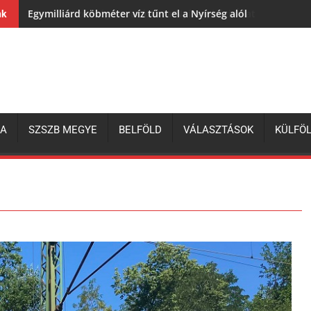
Egymilliárd köbméter víz tűnt el a Nyírség alól
nk
ZA
SZSZB MEGYE
BELFÖLD
VÁLASZTÁSOK
KÜLFÖ