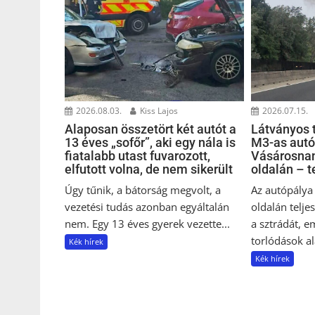
2026.07.15.
2026.08.03.
Kiss Lajos
Látványos t
Alaposan összetört két autót a
M3-as autó
13 éves „sofőr”, aki egy nála is
Vásárosnam
fiatalabb utast fuvarozott,
oldalán – t
elfutott volna, de nem sikerült
Az autópálya
Úgy tűnik, a bátorság megvolt, a
oldalán telje
vezetési tudás azonban egyáltalán
a sztrádát, e
nem. Egy 13 éves gyerek vezette...
torlódások ala
Kék hírek
Kék hírek