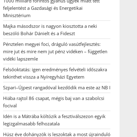
1000 milliárd forintos gyanús ügyek miatt tett
feljelentést a Gazdasági és Energetikai
Minisztérium
Majka másodszor is nagyon kiosztotta a neki
beszóló Bohár Dánielt és a Fideszt
Pénztelen megyei foci, dráguló vasútfejlesztés:
mire jut és mire nem jut pénz vidéken – független
vidéki lapszemle
Felsőoktatás: igen eredményes felvételi időszakra
tekinthet vissza a Nyíregyházi Egyetem
Szpari–Újpest rangadóval kezdődik ma este az NB I
Hiába rajtol 86 csapat, mégis baj van a szabolcsi
focival
Idén is a Mátrába költözik a fesztiválszezon egyik
legizgalmasabb felhozatala
Húsz éve dohányzók is leszoktak a most újrainduló