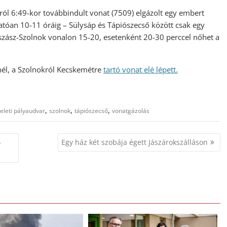
król 6:49-kor továbbindult vonat (7509) elgázolt egy embert
atóan 10-11 óráig – Sülysáp és Tápiószecső között csak egy
zász-Szolnok vonalon 15-20, esetenként 20-30 perccel nőhet a
nél, a Szolnokról Kecskemétre
tartó vonat elé lépett.
,
,
,
eleti pályaudvar
szolnok
tápiószecső
vonatgázolás
–
Egy ház két szobája égett Jászárokszálláson