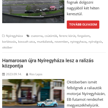
fognak dolgozni
nagyjából két héten
keresztül.
TOVÁBB OLVASOM
,
,
,
,
Nyíregyháza
csatorna
csütörtök
ferenc körút
forgalom
,
,
,
,
,
,
korlátozás
kossuth utca
munkálatok
november
nyiregyhaza
nyírségvíz
október
Hamarosan újra Nyíregyháza lesz a ralizás
központja
2023.09.14.
Kiss Lajos
Októberben ismét
felbőgnek a raliautók
motorjai Nyíregyházán,
EB-futamot rendezhet
megyeszékhelyünk.