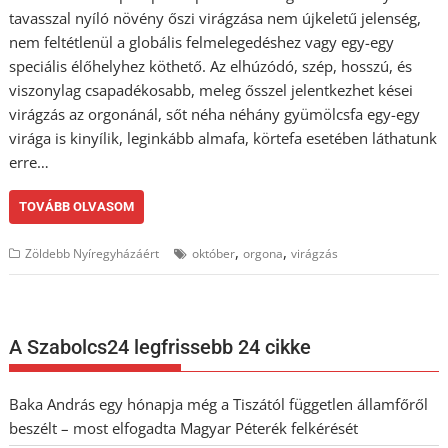
tavasszal nyíló növény őszi virágzása nem újkeletű jelenség,
nem feltétlenül a globális felmelegedéshez vagy egy-egy
speciális élőhelyhez köthető. Az elhúzódó, szép, hosszú, és
viszonylag csapadékosabb, meleg ősszel jelentkezhet kései
virágzás az orgonánál, sőt néha néhány gyümölcsfa egy-egy
virága is kinyílik, leginkább almafa, körtefa esetében láthatunk
erre…
TOVÁBB OLVASOM
,
,
Zöldebb Nyíregyházáért
október
orgona
virágzás
A Szabolcs24 legfrissebb 24 cikke
Baka András egy hónapja még a Tiszától független államfőről
beszélt – most elfogadta Magyar Péterék felkérését