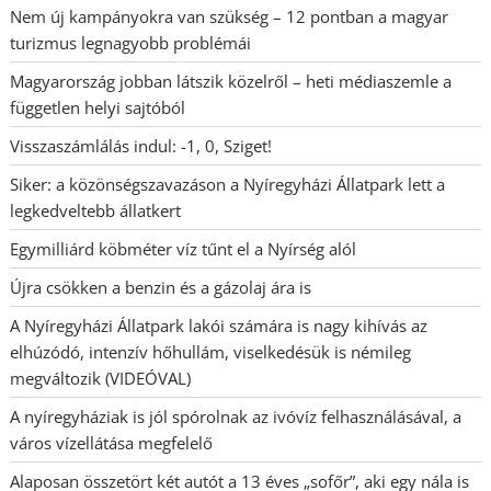
Nem új kampányokra van szükség – 12 pontban a magyar
turizmus legnagyobb problémái
Magyarország jobban látszik közelről – heti médiaszemle a
független helyi sajtóból
Visszaszámlálás indul: -1, 0, Sziget!
Siker: a közönségszavazáson a Nyíregyházi Állatpark lett a
legkedveltebb állatkert
Egymilliárd köbméter víz tűnt el a Nyírség alól
Újra csökken a benzin és a gázolaj ára is
A Nyíregyházi Állatpark lakói számára is nagy kihívás az
elhúzódó, intenzív hőhullám, viselkedésük is némileg
megváltozik (VIDEÓVAL)
A nyíregyháziak is jól spórolnak az ivóvíz felhasználásával, a
város vízellátása megfelelő
Alaposan összetört két autót a 13 éves „sofőr”, aki egy nála is