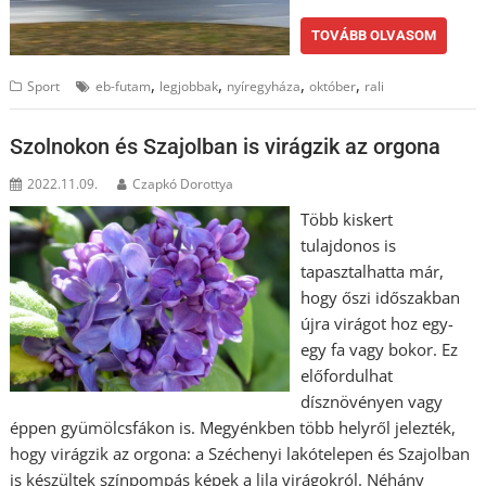
TOVÁBB OLVASOM
,
,
,
,
Sport
eb-futam
legjobbak
nyíregyháza
október
rali
Szolnokon és Szajolban is virágzik az orgona
2022.11.09.
Czapkó Dorottya
Több kiskert
tulajdonos is
tapasztalhatta már,
hogy őszi időszakban
újra virágot hoz egy-
egy fa vagy bokor. Ez
előfordulhat
dísznövényen vagy
éppen gyümölcsfákon is. Megyénkben több helyről jelezték,
hogy virágzik az orgona: a Széchenyi lakótelepen és Szajolban
is készültek színpompás képek a lila virágokról. Néhány