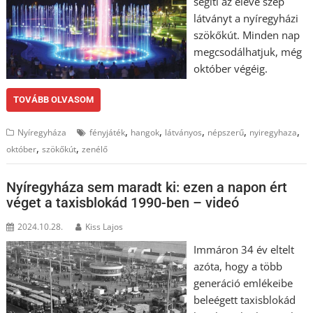
segíti az eleve szép
látványt a nyíregyházi
szökőkút. Minden nap
megcsodálhatjuk, még
október végéig.
TOVÁBB OLVASOM
,
,
,
,
,
Nyíregyháza
fényjáték
hangok
látványos
népszerű
nyiregyhaza
,
,
október
szökőkút
zenélő
Nyíregyháza sem maradt ki: ezen a napon ért
véget a taxisblokád 1990-ben – videó
2024.10.28.
Kiss Lajos
Immáron 34 év eltelt
azóta, hogy a több
generáció emlékeibe
beleégett taxisblokád