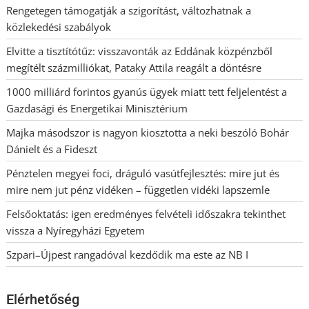
Rengetegen támogatják a szigorítást, változhatnak a
közlekedési szabályok
Elvitte a tisztítótűz: visszavonták az Eddának közpénzből
megítélt százmilliókat, Pataky Attila reagált a döntésre
1000 milliárd forintos gyanús ügyek miatt tett feljelentést a
Gazdasági és Energetikai Minisztérium
Majka másodszor is nagyon kiosztotta a neki beszóló Bohár
Dánielt és a Fideszt
Pénztelen megyei foci, dráguló vasútfejlesztés: mire jut és
mire nem jut pénz vidéken – független vidéki lapszemle
Felsőoktatás: igen eredményes felvételi időszakra tekinthet
vissza a Nyíregyházi Egyetem
Szpari–Újpest rangadóval kezdődik ma este az NB I
Elérhetőség