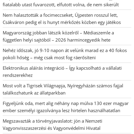
fiatalabb utast fuvarozott, elfutott volna, de nem sikerült
Nem halasztották a focimeccseket, Újpesten rosszul lett,
Csákváron pedig el is hunyt mérkőzés közben egy játékos
Magyarország jobban látszik közelről – Médiaszemle a
független helyi sajtóból – 2026 harmincegyedik hete
Nehéz időszak, jó 9-10 napon át velünk marad ez a 40 fokos
pokoli hőség – még csak most fog ráerősíteni
Elektronikus aláírás integráció – Így kapcsolható a vállalati
rendszerekhez
Most volt a Tigrisek Világnapja, Nyíregyházán számos fajjal
találkozhatunk az állatparkban
Figyeljünk oda, mert alig néhány nap múlva 130 ezer magyar
ember személyi igazolványa lesz hirtelen használhatatlan
Megszavazták a törvényjavaslatot: jön a Nemzeti
Vagyonvisszaszerzési és Vagyonvédelmi Hivatal