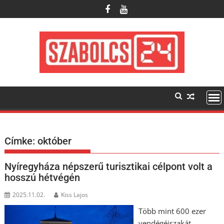
Skip
to
content
Címke:
október
Nyíregyháza népszerű turisztikai célpont volt a
hosszú hétvégén
2025.11.02.
Kiss Lajos
Több mint 600 ezer
vendégéjszakát