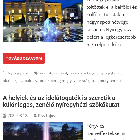
töltöttek el a belföldi és
külföldi turisták a
négynapos hétvége
során és Nyíregyháza
befért a legkeresettebb
6-7 célpont közé.
TOVÁBB OLVASOM
,
,
,
,
Nyíregyháza
adatok
célpont
hosszú hétvége
nyiregyhaza
,
,
,
,
október
szabolcs-szatmár-bereg megye
turisták
turizmus
ünnepi
A helyiek és az idelátogatók is szeretik a
különleges, zenélő nyíregyházi szökőkutat
2025.08.12.
Kiss Lajos
Fény- és
hangeffektekkel is