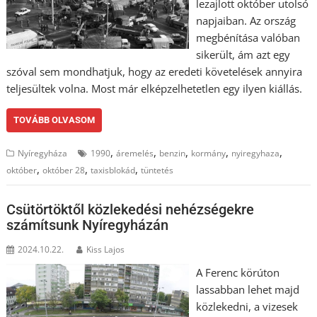
lezajlott október utolsó
napjaiban. Az ország
megbénítása valóban
sikerült, ám azt egy
szóval sem mondhatjuk, hogy az eredeti követelések annyira
teljesültek volna. Most már elképzelhetetlen egy ilyen kiállás.
TOVÁBB OLVASOM
,
,
,
,
,
Nyíregyháza
1990
áremelés
benzin
kormány
nyiregyhaza
,
,
,
október
október 28
taxisblokád
tüntetés
Csütörtöktől közlekedési nehézségekre
számítsunk Nyíregyházán
2024.10.22.
Kiss Lajos
A Ferenc körúton
lassabban lehet majd
közlekedni, a vizesek