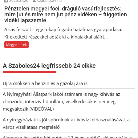
2026.07.26.
szabolcs24.hu
Pénztelen megyei foci, dráguló vasútfejlesztés:
mire jut és mire nem jut pénz vidéken – független
vidéki lapszemle
A sas felszáll – egy tokaji fogadó hatalmas gyarapodása.
Kifeketített részekkel adták ki a kínaiakkal aláírt...
Megyei hírek
A Szabolcs24 legfrissebb 24 cikke
Újra csökken a benzin és a gázolaj ára is
A Nyíregyházi Állatpark lakói számára is nagy kihívás az
elhúzódó, intenzív hőhullám, viselkedésük is némileg
megváltozik (VIDEÓVAL)
A nyíregyháziak is jól spórolnak az ivóvíz felhasználásával, a
város vízellátása megfelelő
Alaposan összetört két autót a 13 éves „sofőr”, aki egy nála is