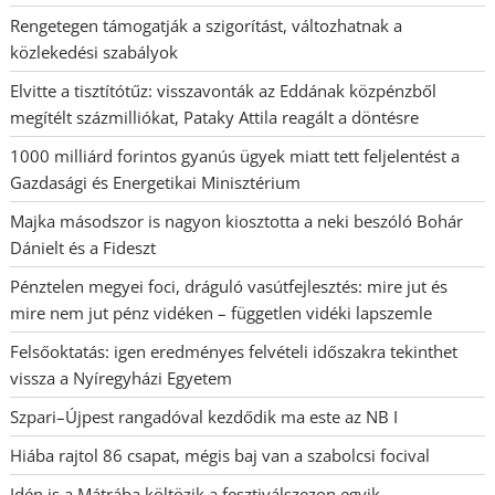
Rengetegen támogatják a szigorítást, változhatnak a
közlekedési szabályok
Elvitte a tisztítótűz: visszavonták az Eddának közpénzből
megítélt százmilliókat, Pataky Attila reagált a döntésre
1000 milliárd forintos gyanús ügyek miatt tett feljelentést a
Gazdasági és Energetikai Minisztérium
Majka másodszor is nagyon kiosztotta a neki beszóló Bohár
Dánielt és a Fideszt
Pénztelen megyei foci, dráguló vasútfejlesztés: mire jut és
mire nem jut pénz vidéken – független vidéki lapszemle
Felsőoktatás: igen eredményes felvételi időszakra tekinthet
vissza a Nyíregyházi Egyetem
Szpari–Újpest rangadóval kezdődik ma este az NB I
Hiába rajtol 86 csapat, mégis baj van a szabolcsi focival
Idén is a Mátrába költözik a fesztiválszezon egyik