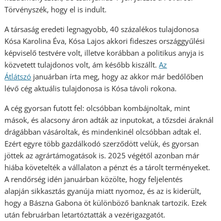
Törvényszék, hogy el is indult.
A társaság eredeti legnagyobb, 40 százalékos tulajdonosa
Kósa Karolina Éva, Kósa Lajos akkori fideszes országgyűlési
képviselő testvére volt, illetve korábban a politikus anyja is
közvetett tulajdonos volt, ám később kiszállt.
Az
Átlátszó
januárban írta meg, hogy az akkor már bedőlőben
lévő cég aktuális tulajdonosa is Kósa távoli rokona.
A cég gyorsan futott fel: olcsóbban kombájnoltak, mint
mások, és alacsony áron adták az inputokat, a tőzsdei áraknál
drágábban vásároltak, és mindenkinél olcsóbban adtak el.
Ezért egyre több gazdálkodó szerződött velük, és gyorsan
jöttek az agrártámogatások is. 2025 végétől azonban már
hiába követelték a vállalaton a pénzt és a tárolt terményeket.
A rendőrség idén januárban közölte, hogy feljelentés
alapján sikkasztás gyanúja miatt nyomoz, és az is kiderült,
hogy a Bászna Gabona öt különböző banknak tartozik. Ezek
után februárban letartóztatták a vezérigazgatót.