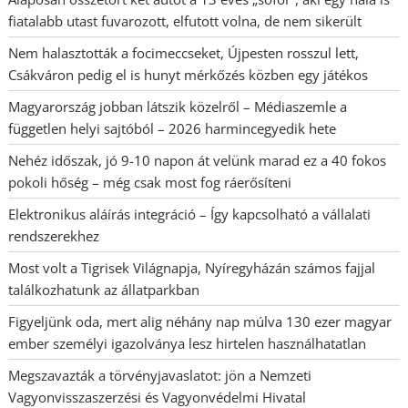
fiatalabb utast fuvarozott, elfutott volna, de nem sikerült
Nem halasztották a focimeccseket, Újpesten rosszul lett,
Csákváron pedig el is hunyt mérkőzés közben egy játékos
Magyarország jobban látszik közelről – Médiaszemle a
független helyi sajtóból – 2026 harmincegyedik hete
Nehéz időszak, jó 9-10 napon át velünk marad ez a 40 fokos
pokoli hőség – még csak most fog ráerősíteni
Elektronikus aláírás integráció – Így kapcsolható a vállalati
rendszerekhez
Most volt a Tigrisek Világnapja, Nyíregyházán számos fajjal
találkozhatunk az állatparkban
Figyeljünk oda, mert alig néhány nap múlva 130 ezer magyar
ember személyi igazolványa lesz hirtelen használhatatlan
Megszavazták a törvényjavaslatot: jön a Nemzeti
Vagyonvisszaszerzési és Vagyonvédelmi Hivatal