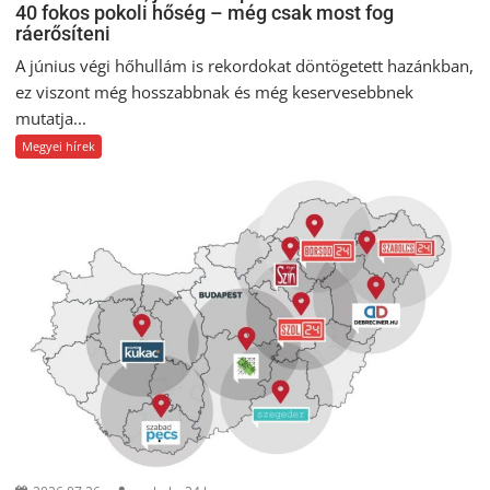
40 fokos pokoli hőség – még csak most fog
ráerősíteni
A június végi hőhullám is rekordokat döntögetett hazánkban,
ez viszont még hosszabbnak és még keservesebbnek
mutatja...
Megyei hírek