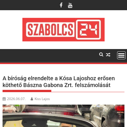
Skip
to
content
A bíróság elrendelte a Kósa Lajoshoz erősen
köthető Bászna Gabona Zrt. felszámolását
2026.06.07.
Kiss Lajos