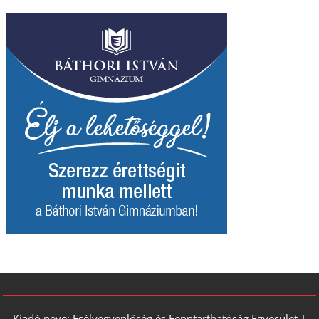
Kiadó neve: Esélyegyenlőség és Fenntarthatóság Egyesület |