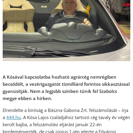
A Kósával kapcsolatba hozható agrárcég nemrégiben
becsődölt, a vezérigazgatót tízmilliárd forintos sikkasztással
gyanúsítják. Nem a legjobb színben tűnik fel Szabolcs
megye ebben a hírben.
Elrendelte a bíróság a Bászna Gabona Zrt. felszámolását – írja
a
444.hu
. A Kósa Lajos családjához tartozó cég tavaly év végén
került bajba, a felszámolási eljárást január 22-én
kezdeményezték, de csak június 1-jén jelezte a Fővárosi