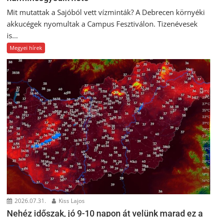
Mit mutattak a Sajóból vett vízminták? A Debrecen környéki
akkucégek nyomultak a Campus Fesztiválon. Tizenévesek
is...
Megyei hírek
2026.07.31.
Kiss Lajos
Nehéz időszak, jó 9-10 napon át velünk marad ez a