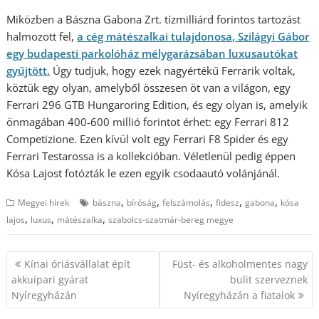
Miközben a Bászna Gabona Zrt. tízmilliárd forintos tartozást
halmozott fel,
a cég mátészalkai tulajdonosa, Szilágyi Gábor
egy budapesti parkolóház mélygarázsában luxusautókat
gyűjtött.
Úgy tudjuk, hogy ezek nagyértékű Ferrarik voltak,
köztük egy olyan, amelyből összesen öt van a világon, egy
Ferrari 296 GTB Hungaroring Edition, és egy olyan is, amelyik
önmagában 400-600 millió forintot érhet: egy Ferrari 812
Competizione. Ezen kívül volt egy Ferrari F8 Spider és egy
Ferrari Testarossa is a kollekcióban. Véletlenül pedig éppen
Kósa Lajost fotózták le ezen egyik csodaautó volánjánál.
,
,
,
,
,
Megyei hírek
bászna
bíróság
felszámolás
fidesz
gabona
kósa
,
,
,
lajos
luxus
mátészalka
szabolcs-szatmár-bereg megye
Bejegyzés
Kínai óriásvállalat épít
Füst- és alkoholmentes nagy
navigáció
akkuipari gyárat
bulit szerveznek
Nyíregyházán
Nyíregyházán a fiatalok