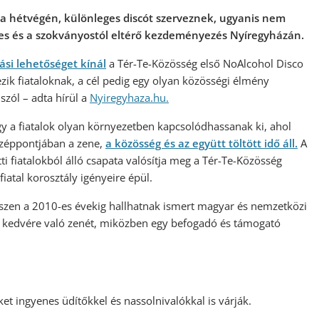
n a hétvégén, különleges discót szerveznek, ugyanis nem
kes és a szokványostól eltérő kezdeményezés Nyíregyházán.
ási lehetőséget kínál
a Tér-Te-Közösség első NoAlcohol Disco
zik fiataloknak, a cél pedig egy olyan közösségi élmény
szól – adta hírül a
Nyiregyhaza.hu.
gy a fiatalok olyan környezetben kapcsolódhassanak ki, ahol
özéppontjában a zene,
a közösség és az együtt töltött idő áll.
A
i fiatalokból álló csapata valósítja meg a Tér-Te-Közösség
atal korosztály igényeire épül.
észen a 2010-es évekig hallhatnak ismert magyar és nemzetközi
on kedvére való zenét, miközben egy befogadó és támogató
et ingyenes üdítőkkel és nassolnivalókkal is várják.