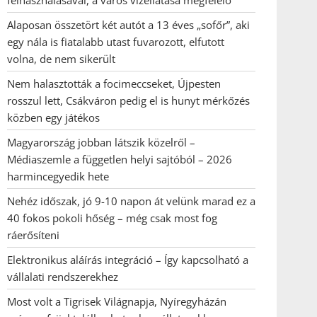
felhasználásával, a város vízellátása megfelelő
Alaposan összetört két autót a 13 éves „sofőr”, aki
egy nála is fiatalabb utast fuvarozott, elfutott
volna, de nem sikerült
Nem halasztották a focimeccseket, Újpesten
rosszul lett, Csákváron pedig el is hunyt mérkőzés
közben egy játékos
Magyarország jobban látszik közelről –
Médiaszemle a független helyi sajtóból – 2026
harmincegyedik hete
Nehéz időszak, jó 9-10 napon át velünk marad ez a
40 fokos pokoli hőség – még csak most fog
ráerősíteni
Elektronikus aláírás integráció – Így kapcsolható a
vállalati rendszerekhez
Most volt a Tigrisek Világnapja, Nyíregyházán