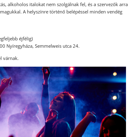
tás, alkoholos italokat nem szolgálnak fel, és a szervezők arra
ek magukkal. A helyszínre történő belépéssel minden vendég
feljebb éjfélig)
00 Nyíregyháza, Semmelweis utca 24.
el várnak.