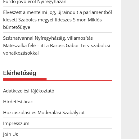
Fürdő jövőjéről Nyíregyházán
Elveszett a mentelmi jog, újraindult a parlamentből
kiesett Szabolcs megyei fideszes Simon Miklós
büntetőügye
Százhatvannal Nyíregyházáig, villamosítás
Mátészalka felé – itt a Baross Gábor Terv szabolcsi
vonatkozásokkal
Elérhetőség
Adatkezelési tájékoztató
Hirdetési árak
Hozzászólási és Moderálási Szabályzat
Impresszum
Join Us