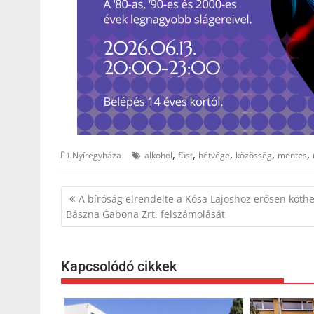
,
,
,
,
,
Nyíregyháza
alkohol
füst
hétvége
közösség
mentes
Bejegyzés
A bíróság elrendelte a Kósa Lajoshoz erősen köth
navigáció
Bászna Gabona Zrt. felszámolását
Kapcsolódó cikkek