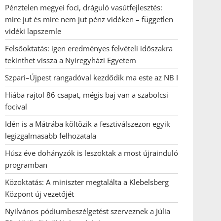
Pénztelen megyei foci, dráguló vasútfejlesztés:
mire jut és mire nem jut pénz vidéken – független
vidéki lapszemle
Felsőoktatás: igen eredményes felvételi időszakra
tekinthet vissza a Nyíregyházi Egyetem
Szpari–Újpest rangadóval kezdődik ma este az NB I
Hiába rajtol 86 csapat, mégis baj van a szabolcsi
focival
Idén is a Mátrába költözik a fesztiválszezon egyik
legizgalmasabb felhozatala
Húsz éve dohányzók is leszoktak a most újrainduló
programban
Közoktatás: A miniszter megtalálta a Klebelsberg
Központ új vezetőjét
Nyilvános pódiumbeszélgetést szerveznek a Júlia