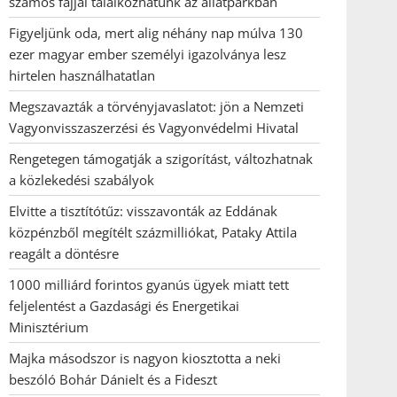
számos fajjal találkozhatunk az állatparkban
Figyeljünk oda, mert alig néhány nap múlva 130
ezer magyar ember személyi igazolványa lesz
hirtelen használhatatlan
Megszavazták a törvényjavaslatot: jön a Nemzeti
Vagyonvisszaszerzési és Vagyonvédelmi Hivatal
Rengetegen támogatják a szigorítást, változhatnak
a közlekedési szabályok
Elvitte a tisztítótűz: visszavonták az Eddának
közpénzből megítélt százmilliókat, Pataky Attila
reagált a döntésre
1000 milliárd forintos gyanús ügyek miatt tett
feljelentést a Gazdasági és Energetikai
Minisztérium
Majka másodszor is nagyon kiosztotta a neki
beszóló Bohár Dánielt és a Fideszt