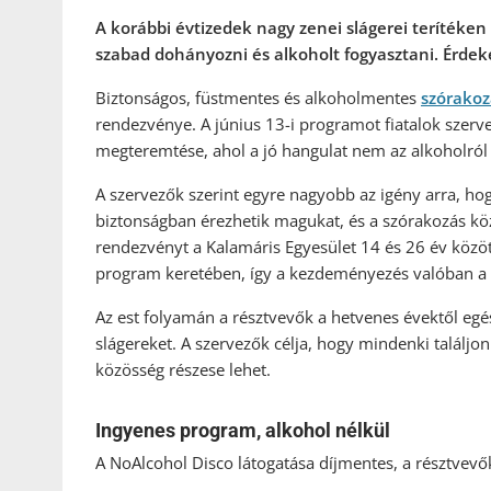
A korábbi évtizedek nagy zenei slágerei terítéke
szabad dohányozni és alkoholt fogyasztani. Érde
Biztonságos, füstmentes és alkoholmentes
szórakoz
rendezvénye. A június 13-i programot fiatalok szerve
megteremtése, ahol a jó hangulat nem az alkoholról 
A szervezők szerint egyre nagyobb az igény arra, ho
biztonságban érezhetik magukat, és a szórakozás k
rendezvényt a Kalamáris Egyesület 14 és 26 év között
program keretében, így a kezdeményezés valóban a fi
Az est folyamán a résztvevők a hetvenes évektől eg
slágereket. A szervezők célja, hogy mindenki találj
közösség részese lehet.
Ingyenes program, alkohol nélkül
A NoAlcohol Disco látogatása díjmentes, a résztvevők