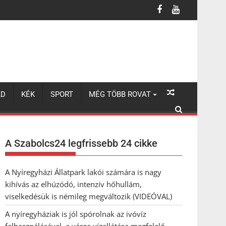
 a város vízellátása megfelelő
LD
KÉK
SPORT
MÉG TÖBB ROVAT
A Szabolcs24 legfrissebb 24 cikke
A Nyíregyházi Állatpark lakói számára is nagy
kihívás az elhúzódó, intenzív hőhullám,
viselkedésük is némileg megváltozik (VIDEÓVAL)
A nyíregyháziak is jól spórolnak az ivóvíz