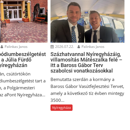
Palinkas Janos
2026.07.22.
Palinkas Janos
pódiumbeszélgetést
Százhatvannal Nyíregyházáig,
 a Júlia Fürdő
villamosítás Mátészalka felé –
Nyíregyházán
itt a Baross Gábor Terv
szabolcsi vonatkozásokkal
án, csütörtökön
Bemutatta szerdán a kormány a
diumbeszélgetést tart a
Baross Gábor Vasútfejlesztési Tervet,
n, a Polgármesteri
amely a következő tíz évben mintegy
 az aPont Nyíregyháza...
3500...
Nyíregyháza