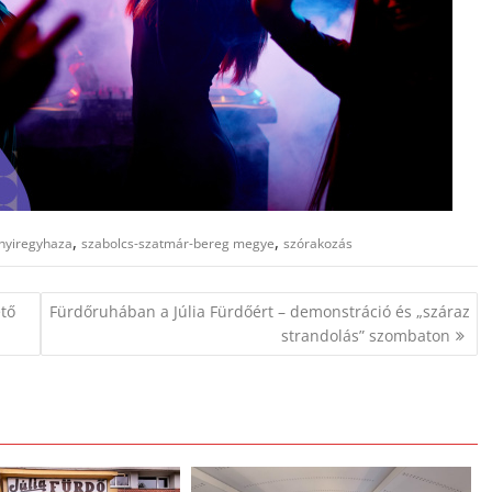
,
,
nyiregyhaza
szabolcs-szatmár-bereg megye
szórakozás
ető
Fürdőruhában a Júlia Fürdőért – demonstráció és „száraz
strandolás” szombaton