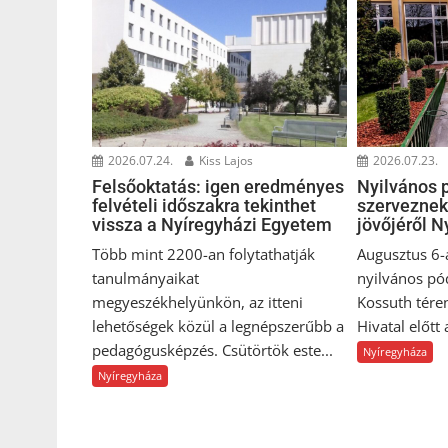
2026.07.24.
Kiss Lajos
2026.07.23.
Felsőoktatás: igen eredményes
Nyilvános 
felvételi időszakra tekinthet
szerveznek
vissza a Nyíregyházi Egyetem
jövőjéről 
Több mint 2200-an folytathatják
Augusztus 6-
tanulmányaikat
nyilvános pó
megyeszékhelyünkön, az itteni
Kossuth tére
lehetőségek közül a legnépszerűbb a
Hivatal előtt
pedagógusképzés. Csütörtök este...
Nyíregyháza
Nyíregyháza