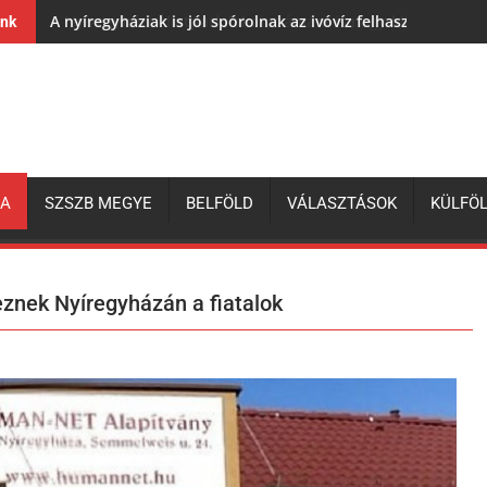
A nyíregyháziak is jól spórolnak az ivóvíz felhasználásával,
ink
ZA
SZSZB MEGYE
BELFÖLD
VÁLASZTÁSOK
KÜLFÖ
eznek Nyíregyházán a fiatalok