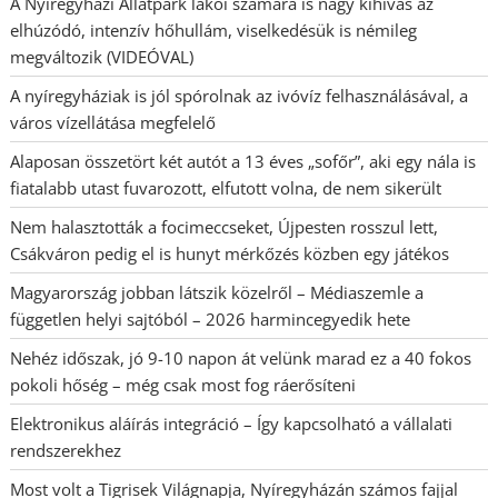
A Nyíregyházi Állatpark lakói számára is nagy kihívás az
elhúzódó, intenzív hőhullám, viselkedésük is némileg
megváltozik (VIDEÓVAL)
A nyíregyháziak is jól spórolnak az ivóvíz felhasználásával, a
város vízellátása megfelelő
Alaposan összetört két autót a 13 éves „sofőr”, aki egy nála is
fiatalabb utast fuvarozott, elfutott volna, de nem sikerült
Nem halasztották a focimeccseket, Újpesten rosszul lett,
Csákváron pedig el is hunyt mérkőzés közben egy játékos
Magyarország jobban látszik közelről – Médiaszemle a
független helyi sajtóból – 2026 harmincegyedik hete
Nehéz időszak, jó 9-10 napon át velünk marad ez a 40 fokos
pokoli hőség – még csak most fog ráerősíteni
Elektronikus aláírás integráció – Így kapcsolható a vállalati
rendszerekhez
Most volt a Tigrisek Világnapja, Nyíregyházán számos fajjal