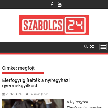
Skip
to
content
Címke:
megfojt
Életfogytig ítélték a nyíregyházi
gyermekgyilkost
2026.03.29.
Palinkas Janos
A Nyíregyházi
Törvényszék március