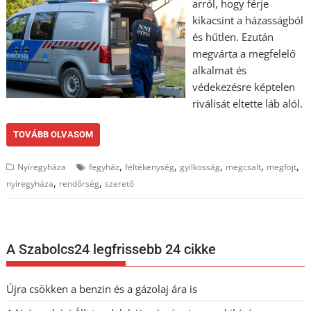
arról, hogy férje
kikacsint a házasságból
és hűtlen. Ezután
megvárta a megfelelő
alkalmat és
védekezésre képtelen
riválisát eltette láb alól.
TOVÁBB OLVASOM
,
,
,
,
,
Nyíregyháza
fegyház
féltékenység
gyilkosság
megcsalt
megfojt
,
,
nyíregyháza
rendőrség
szerető
A Szabolcs24 legfrissebb 24 cikke
Újra csökken a benzin és a gázolaj ára is