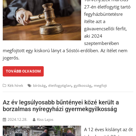
27-én életfogytig tartó
fegyházbüntetésre
ítélte azt a
gávavencsellői férfit,
aki 2024
szeptemberében
megfojtott egy kiskorú lányt a Sóstói-erdőben. Az ítélet nem
jogerős.
TOVÁBB OLVASOM
,
,
,
Kék hírek
bíróság
életfogytiglan
gyilkosság
megfojt
Az év legsúlyosabb bűntényei közé került a
borzalmas nyíregyházi gyermekgyilkosság
2024.12.28.
Kiss Lajos
A 12 éves kislányt az őt