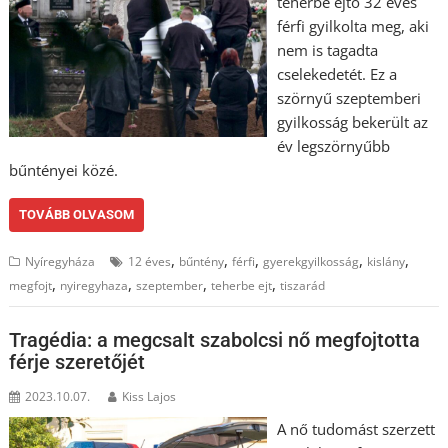
teherbe ejtő 32 éves
férfi gyilkolta meg, aki
nem is tagadta
cselekedetét. Ez a
szörnyű szeptemberi
gyilkosság bekerült az
év legszörnyűbb
bűntényei közé.
TOVÁBB OLVASOM
,
,
,
,
,
Nyíregyháza
12 éves
bűntény
férfi
gyerekgyilkosság
kislány
,
,
,
,
megfojt
nyiregyhaza
szeptember
teherbe ejt
tiszarád
Tragédia: a megcsalt szabolcsi nő megfojtotta
férje szeretőjét
2023.10.07.
Kiss Lajos
A nő tudomást szerzett