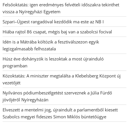
Felsőoktatás: igen eredményes felvételi időszakra tekinthet
vissza a Nyíregyházi Egyetem
Szpari–Újpest rangadóval kezdődik ma este az NB I
Hiába rajtol 86 csapat, mégis baj van a szabolcsi focival
Idén is a Mátrába költözik a fesztiválszezon egyik
legizgalmasabb felhozatala
Húsz éve dohányzók is leszoktak a most újrainduló
programban
Közoktatás: A miniszter megtalálta a Klebelsberg Központ új
vezetőjét
Nyilvános pódiumbeszélgetést szerveznek a Júlia Fürdő
jövőjéről Nyíregyházán
Elveszett a mentelmi jog, újraindult a parlamentből kiesett
Szabolcs megyei fideszes Simon Miklós büntetőügye