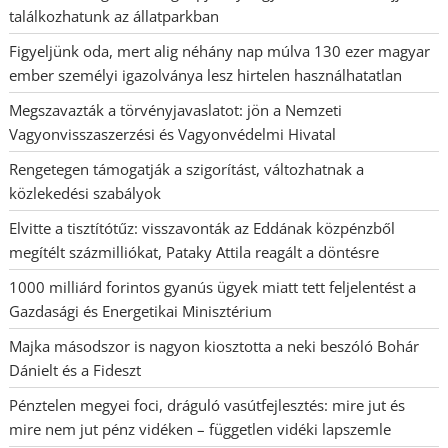
találkozhatunk az állatparkban
Figyeljünk oda, mert alig néhány nap múlva 130 ezer magyar
ember személyi igazolványa lesz hirtelen használhatatlan
Megszavazták a törvényjavaslatot: jön a Nemzeti
Vagyonvisszaszerzési és Vagyonvédelmi Hivatal
Rengetegen támogatják a szigorítást, változhatnak a
közlekedési szabályok
Elvitte a tisztítótűz: visszavonták az Eddának közpénzből
megítélt százmilliókat, Pataky Attila reagált a döntésre
1000 milliárd forintos gyanús ügyek miatt tett feljelentést a
Gazdasági és Energetikai Minisztérium
Majka másodszor is nagyon kiosztotta a neki beszóló Bohár
Dánielt és a Fideszt
Pénztelen megyei foci, dráguló vasútfejlesztés: mire jut és
mire nem jut pénz vidéken – független vidéki lapszemle