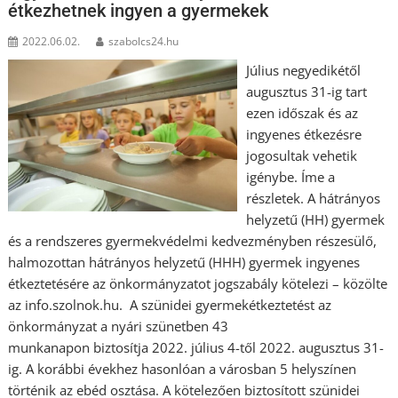
étkezhetnek ingyen a gyermekek
2022.06.02.
szabolcs24.hu
Július negyedikétől
augusztus 31-ig tart
ezen időszak és az
ingyenes étkezésre
jogosultak vehetik
igénybe. Íme a
részletek. A hátrányos
helyzetű (HH) gyermek
és a rendszeres gyermekvédelmi kedvezményben részesülő,
halmozottan hátrányos helyzetű (HHH) gyermek ingyenes
étkeztetésére az önkormányzatot jogszabály kötelezi – közölte
az info.szolnok.hu. A szünidei gyermekétkeztetést az
önkormányzat a nyári szünetben 43
munkanapon biztosítja 2022. július 4-től 2022. augusztus 31-
ig. A korábbi évekhez hasonlóan a városban 5 helyszínen
történik az ebéd osztása. A kötelezően biztosított szünidei