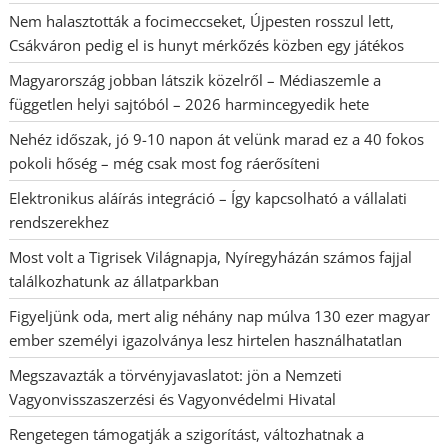
Nem halasztották a focimeccseket, Újpesten rosszul lett,
Csákváron pedig el is hunyt mérkőzés közben egy játékos
Magyarország jobban látszik közelről – Médiaszemle a
független helyi sajtóból – 2026 harmincegyedik hete
Nehéz időszak, jó 9-10 napon át velünk marad ez a 40 fokos
pokoli hőség – még csak most fog ráerősíteni
Elektronikus aláírás integráció – Így kapcsolható a vállalati
rendszerekhez
Most volt a Tigrisek Világnapja, Nyíregyházán számos fajjal
találkozhatunk az állatparkban
Figyeljünk oda, mert alig néhány nap múlva 130 ezer magyar
ember személyi igazolványa lesz hirtelen használhatatlan
Megszavazták a törvényjavaslatot: jön a Nemzeti
Vagyonvisszaszerzési és Vagyonvédelmi Hivatal
Rengetegen támogatják a szigorítást, változhatnak a