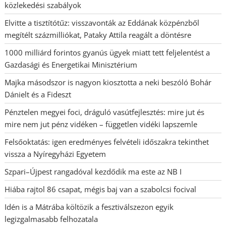
közlekedési szabályok
Elvitte a tisztítótűz: visszavonták az Eddának közpénzből
megítélt százmilliókat, Pataky Attila reagált a döntésre
1000 milliárd forintos gyanús ügyek miatt tett feljelentést a
Gazdasági és Energetikai Minisztérium
Majka másodszor is nagyon kiosztotta a neki beszóló Bohár
Dánielt és a Fideszt
Pénztelen megyei foci, dráguló vasútfejlesztés: mire jut és
mire nem jut pénz vidéken – független vidéki lapszemle
Felsőoktatás: igen eredményes felvételi időszakra tekinthet
vissza a Nyíregyházi Egyetem
Szpari–Újpest rangadóval kezdődik ma este az NB I
Hiába rajtol 86 csapat, mégis baj van a szabolcsi focival
Idén is a Mátrába költözik a fesztiválszezon egyik
legizgalmasabb felhozatala