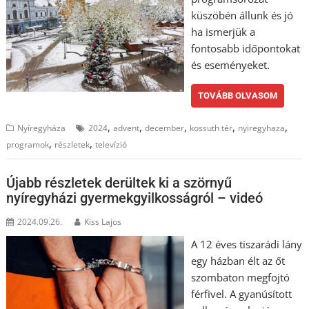
küszöbén állunk és jó
ha ismerjük a
fontosabb időpontokat
és eseményeket.
TOVÁBB OLVASOM
,
,
,
,
,
Nyíregyháza
2024
advent
december
kossuth tér
nyiregyhaza
,
,
programok
részletek
televízió
Újabb részletek derültek ki a szörnyű
nyíregyházi gyermekgyilkosságról – videó
2024.09.26.
Kiss Lajos
A 12 éves tiszarádi lány
egy házban élt az őt
szombaton megfojtó
férfivel. A gyanúsított