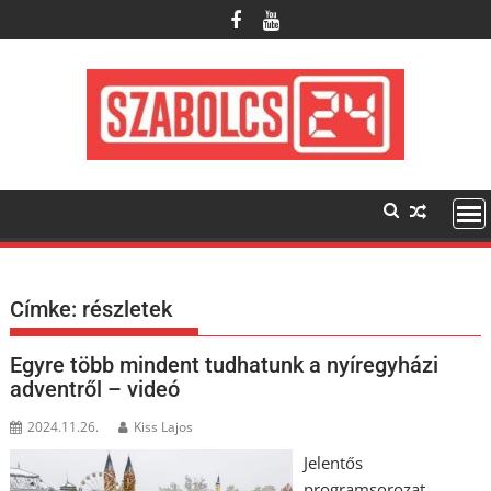
Skip
to
content
Címke:
részletek
Egyre több mindent tudhatunk a nyíregyházi
adventről – videó
2024.11.26.
Kiss Lajos
Jelentős
programsorozat