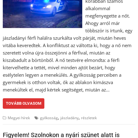
korábban számos
alkalommal
megfenyegette a nőt.
Ahogy arról már
többször is írtunk, egy
jászladányi férfi halálra szurkálta volt párját, miután heves
vitába keveredtek. A konfliktust az váltotta ki, hogy a nő nem
szeretett volna újra összejönni a férfival, miután az
kiszabadult a börtönből. A nő testvére elmondta: a férfi
kitervelhette a tettét, mivel minden ajtót bezárt, hogy
esélytelen legyen a menekülés. A gyilkosság perceiben a
gyermekek is otthon voltak, ők az ablakon kimászva
menekültek el, majd kértek segítséget, miután az…
TOVÁBB OLVASOM
,
,
Megyei hírek
gyilkosság
jászladány
részletek
Figyelem! Szolnokon a nyári szünet alatt is