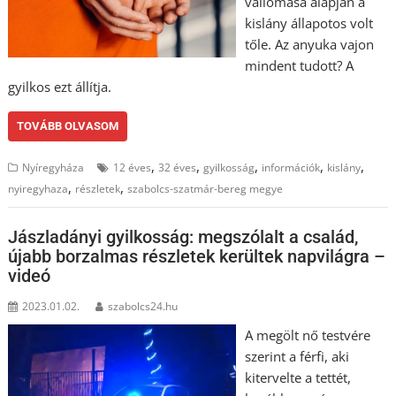
vallomása alapján a
kislány állapotos volt
tőle. Az anyuka vajon
mindent tudott? A
gyilkos ezt állítja.
TOVÁBB OLVASOM
,
,
,
,
,
Nyíregyháza
12 éves
32 éves
gyilkosság
információk
kislány
,
,
nyiregyhaza
részletek
szabolcs-szatmár-bereg megye
Jászladányi gyilkosság: megszólalt a család,
újabb borzalmas részletek kerültek napvilágra –
videó
2023.01.02.
szabolcs24.hu
A megölt nő testvére
szerint a férfi, aki
kitervelte a tettét,