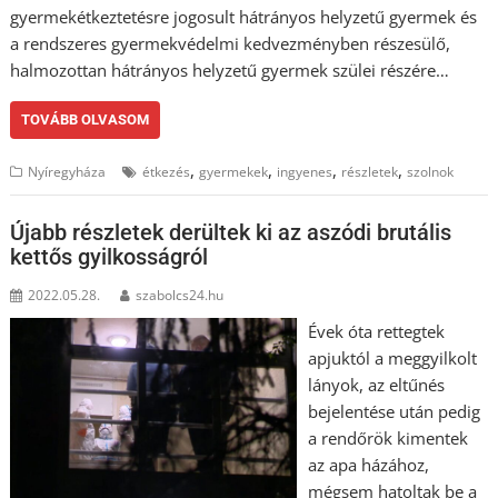
gyermekétkeztetésre jogosult hátrányos helyzetű gyermek és
a rendszeres gyermekvédelmi kedvezményben részesülő,
halmozottan hátrányos helyzetű gyermek szülei részére…
TOVÁBB OLVASOM
,
,
,
,
Nyíregyháza
étkezés
gyermekek
ingyenes
részletek
szolnok
Újabb részletek derültek ki az aszódi brutális
kettős gyilkosságról
2022.05.28.
szabolcs24.hu
Évek óta rettegtek
apjuktól a meggyilkolt
lányok, az eltűnés
bejelentése után pedig
a rendőrök kimentek
az apa házához,
mégsem hatoltak be a