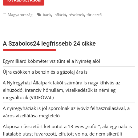
TOVÁBB OLVASOM
,
,
,
Magyarország
bank
infláció
részletek
törlesztő
A Szabolcs24 legfrissebb 24 cikke
Egymilliárd köbméter víz tűnt el a Nyírség alól
Újra csökken a benzin és a gázolaj ára is
A Nyíregyházi Állatpark lakói számára is nagy kihívás az
elhúzódó, intenzív hőhullám, viselkedésük is némileg
megváltozik (VIDEÓVAL)
A nyíregyháziak is jól spórolnak az ivóvíz felhasználásával, a
város vízellátása megfelelő
Alaposan összetört két autót a 13 éves „sofőr”, aki egy nála is
fiatalabb utast fuvarozott, elfutott volna, de nem sikerült