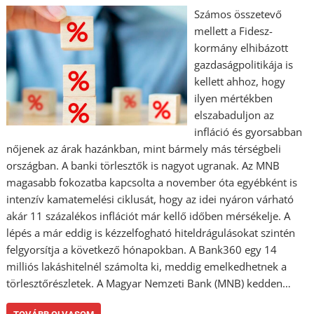
Számos összetevő
mellett a Fidesz-
kormány elhibázott
gazdaságpolitikája is
kellett ahhoz, hogy
ilyen mértékben
elszabaduljon az
infláció és gyorsabban
nőjenek az árak hazánkban, mint bármely más térségbeli
országban. A banki törlesztők is nagyot ugranak. Az MNB
magasabb fokozatba kapcsolta a november óta egyébként is
intenzív kamatemelési ciklusát, hogy az idei nyáron várható
akár 11 százalékos inflációt már kellő időben mérsékelje. A
lépés a már eddig is kézzelfogható hiteldrágulásokat szintén
felgyorsítja a következő hónapokban. A Bank360 egy 14
milliós lakáshitelnél számolta ki, meddig emelkedhetnek a
törlesztőrészletek. A Magyar Nemzeti Bank (MNB) kedden…