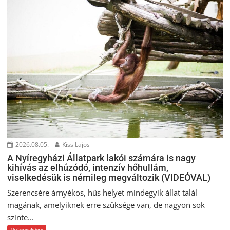
2026.08.05.
Kiss Lajos
A Nyíregyházi Állatpark lakói számára is nagy
kihívás az elhúzódó, intenzív hőhullám,
viselkedésük is némileg megváltozik (VIDEÓVAL)
Szerencsére árnyékos, hűs helyet mindegyik állat talál
magának, amelyiknek erre szüksége van, de nagyon sok
szinte...