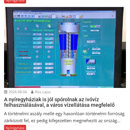
Nyíregyháza
2026.08.04.
Kiss Lajos
A nyíregyháziak is jól spórolnak az ivóvíz
felhasználásával, a város vízellátása megfelelő
A történelmi aszály mellé egy hasonlóan történelmi forróság
zárkózott fel, ez pedig kifejezetten megnehezíti az ország...
Nyíregyháza