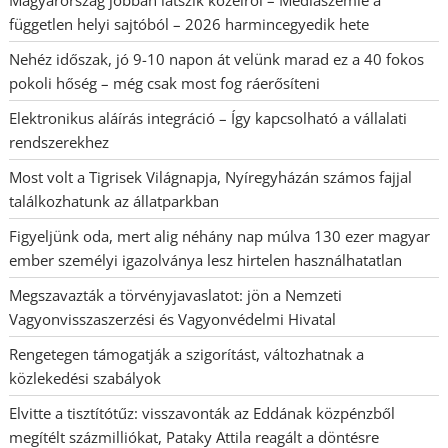
független helyi sajtóból – 2026 harmincegyedik hete
Nehéz időszak, jó 9-10 napon át velünk marad ez a 40 fokos
pokoli hőség – még csak most fog ráerősíteni
Elektronikus aláírás integráció – Így kapcsolható a vállalati
rendszerekhez
Most volt a Tigrisek Világnapja, Nyíregyházán számos fajjal
találkozhatunk az állatparkban
Figyeljünk oda, mert alig néhány nap múlva 130 ezer magyar
ember személyi igazolványa lesz hirtelen használhatatlan
Megszavazták a törvényjavaslatot: jön a Nemzeti
Vagyonvisszaszerzési és Vagyonvédelmi Hivatal
Rengetegen támogatják a szigorítást, változhatnak a
közlekedési szabályok
Elvitte a tisztítótűz: visszavonták az Eddának közpénzből
megítélt százmilliókat, Pataky Attila reagált a döntésre