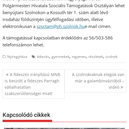
Polgármesteri Hivatala Szociális Támogatások Osztályán lehet
benyújtani Szolnokon a Kossuth tér 1. szám alatt lévő
irodaház földszintjén ügyfélfogadási időben, illetve
elektronikusan a
szoctam@ph.szolnok.hu
e-mail címen.
A támogatással kapcsolatban érdeklődni az 56/503-586
telefonszámon lehet.
,
,
,
,
Nyíregyháza
étkezés
gyermekek
ingyenes
részletek
szolnok
Bejegyzés
A fideszes irányítású MNB
A szolnokiaknak elegük van
navigáció
is beszólt a fideszes Parragh
már a galambinvázióból –
vállalhatatlan
videó
szakszerűtlenségei miatt
Kapcsolódó cikkek