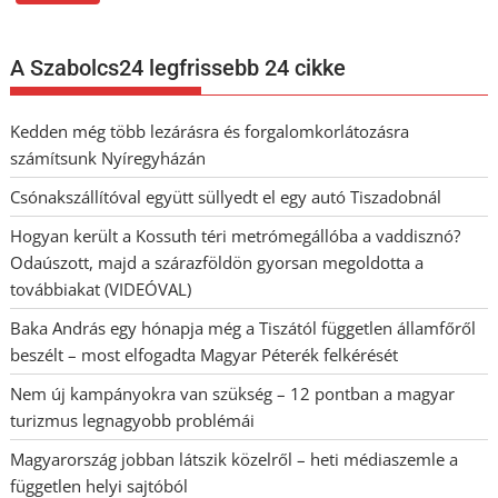
A Szabolcs24 legfrissebb 24 cikke
Kedden még több lezárásra és forgalomkorlátozásra
számítsunk Nyíregyházán
Csónakszállítóval együtt süllyedt el egy autó Tiszadobnál
Hogyan került a Kossuth téri metrómegállóba a vaddisznó?
Odaúszott, majd a szárazföldön gyorsan megoldotta a
továbbiakat (VIDEÓVAL)
Baka András egy hónapja még a Tiszától független államfőről
beszélt – most elfogadta Magyar Péterék felkérését
Nem új kampányokra van szükség – 12 pontban a magyar
turizmus legnagyobb problémái
Magyarország jobban látszik közelről – heti médiaszemle a
független helyi sajtóból