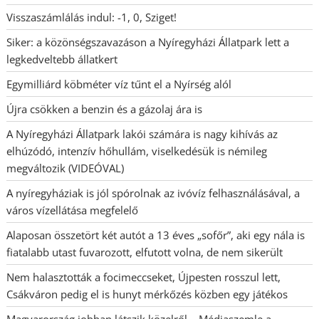
Visszaszámlálás indul: -1, 0, Sziget!
Siker: a közönségszavazáson a Nyíregyházi Állatpark lett a
legkedveltebb állatkert
Egymilliárd köbméter víz tűnt el a Nyírség alól
Újra csökken a benzin és a gázolaj ára is
A Nyíregyházi Állatpark lakói számára is nagy kihívás az
elhúzódó, intenzív hőhullám, viselkedésük is némileg
megváltozik (VIDEÓVAL)
A nyíregyháziak is jól spórolnak az ivóvíz felhasználásával, a
város vízellátása megfelelő
Alaposan összetört két autót a 13 éves „sofőr”, aki egy nála is
fiatalabb utast fuvarozott, elfutott volna, de nem sikerült
Nem halasztották a focimeccseket, Újpesten rosszul lett,
Csákváron pedig el is hunyt mérkőzés közben egy játékos
Magyarország jobban látszik közelről – Médiaszemle a