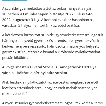
A szünidei gyermekétkeztetést az önkormányzat a nyári
szünetben
43 munkanapon
biztosítja
2022. július 4-től
2022. augusztus 31-ig
. A korábbi évekhez hasonlóan a
városban 5 helyszínen történik az ebéd osztása.
A kötelezően biztosított szünidei gyermekétkeztetésre jogosult
hátrányos helyzetű gyermek és a rendszeres gyermekvédelmi
kedvezményben részesülő, halmozottan hátrányos helyzetű
gyermek szülei részére a hivatal a kitöltendő nyilatkozatokat
postán kiküldte.
A Polgármesteri Hivatal Szociális Támogatások Osztálya
várja a kitöltött, aláírt nyilatkozatokat.
Akik leadják a nyilatkozatot, az ételosztás megkezdése előtt
levélben értesülnek arról, hogy az ételt melyik osztóhelyen,
mikor vehetik át.
A nyári szünidei gyermekétkeztetésre jogosultak körét a város