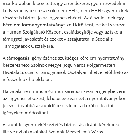
már korábban kibővítette, így a rendszeres gyermekvédelmi
kedvezményben részesülő nem HH-s, nem HHH-s gyermekek
részére is biztosítja az ingyenes ebédet. Az ő szüleiknek
egy
kérelem formanyomtatványt kell kitölteni
, be kell szerezni
a Humán Szolgáltató Központ családsegítője vagy az iskola
támogató javaslatát és ezeket visszajuttatni a Szociális
Támogatások Osztályára.
A
támogatás
igényléséhez szükséges kérelem nyomtatvány
beszerezhető Szolnok Megyei Jogú Város Polgármesteri
Hivatala Szociális Támogatások Osztályán, illetve letölthető az
info.szolnok.hu oldalon.
Ha valaki nem mind a 43 munkanapon kívánja igénybe venni
az ingyenes étkezést, lehetősége van ezt a nyomtatványokon
jelezni, továbbá a szünidőben is lehet a korábbi leadott
igényeken módosítani.
A szünidei gyermekétkeztetés biztosítása iránti kérelmeket,
illetve nyilatkozatokat Szolnok Megyei Jogú Város