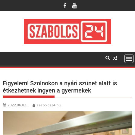
Skip
to
content
Figyelem! Szolnokon a nyári szünet alatt is
étkezhetnek ingyen a gyermekek
2022.06.02.
szabolcs24.hu