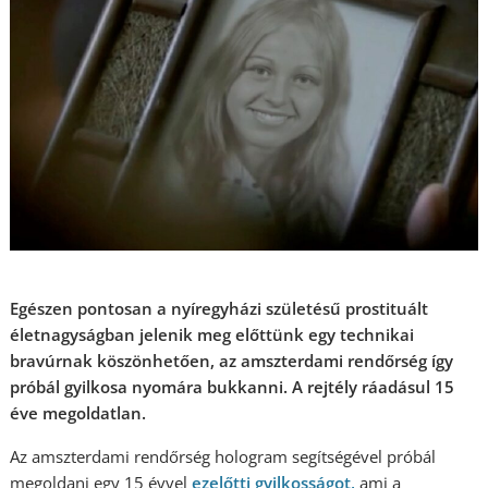
Egészen pontosan a nyíregyházi születésű prostituált
életnagyságban jelenik meg előttünk egy technikai
bravúrnak köszönhetően, az amszterdami rendőrség így
próbál gyilkosa nyomára bukkanni. A rejtély ráadásul 15
éve megoldatlan.
Az amszterdami rendőrség hologram segítségével próbál
megoldani egy 15 évvel
ezelőtti gyilkosságot,
ami a