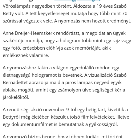
Vöröslámpás negyedben történt. Áldozata a 19 éves Szabó
Betty volt. A tett kegyetlenségét mutatja hogy több mint 70
szúrással végeztek vele. A nyomozás nem hozott eredményt.
Anne Dreijer-Heemskerk rendőrtiszt, a megoldatlan ügyek
szakértője mondja, hogy a hologram több mint egy rajz vagy
egy fotó, erősebben előhívja azok memóriáját, akik
emlékeznek valamire.
A nyomozáshoz talán a világon egyedülálló módon egy
életnagyságú hologramot is bevetnek. A vizualizáció Szabó
Bernadettet ábrázolja majd a piros lámpás negyed egyik
ablaka mögött, amint egy zsámolyon ülve segítséget kér a
járókelőktől.
A rendőrségi akció november 9-től egy hétig tart, kivetítik a
Bettyről még életében készült utolsó filmfelvételeket, illetve
egy dokumentumfilmet is bemutatnak a gyilkosságról.
A nyomozó biztos benne, hogy többen tudják, mi történt