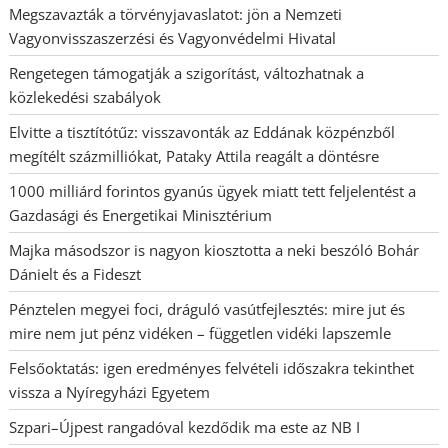
Megszavazták a törvényjavaslatot: jön a Nemzeti
Vagyonvisszaszerzési és Vagyonvédelmi Hivatal
Rengetegen támogatják a szigorítást, változhatnak a
közlekedési szabályok
Elvitte a tisztítótűz: visszavonták az Eddának közpénzből
megítélt százmilliókat, Pataky Attila reagált a döntésre
1000 milliárd forintos gyanús ügyek miatt tett feljelentést a
Gazdasági és Energetikai Minisztérium
Majka másodszor is nagyon kiosztotta a neki beszóló Bohár
Dánielt és a Fideszt
Pénztelen megyei foci, dráguló vasútfejlesztés: mire jut és
mire nem jut pénz vidéken – független vidéki lapszemle
Felsőoktatás: igen eredményes felvételi időszakra tekinthet
vissza a Nyíregyházi Egyetem
Szpari–Újpest rangadóval kezdődik ma este az NB I