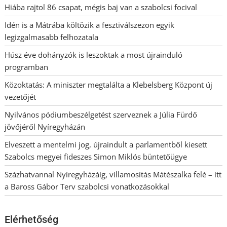
Hiába rajtol 86 csapat, mégis baj van a szabolcsi focival
Idén is a Mátrába költözik a fesztiválszezon egyik
legizgalmasabb felhozatala
Húsz éve dohányzók is leszoktak a most újrainduló
programban
Közoktatás: A miniszter megtalálta a Klebelsberg Központ új
vezetőjét
Nyilvános pódiumbeszélgetést szerveznek a Júlia Fürdő
jövőjéről Nyíregyházán
Elveszett a mentelmi jog, újraindult a parlamentből kiesett
Szabolcs megyei fideszes Simon Miklós büntetőügye
Százhatvannal Nyíregyházáig, villamosítás Mátészalka felé – itt
a Baross Gábor Terv szabolcsi vonatkozásokkal
Elérhetőség