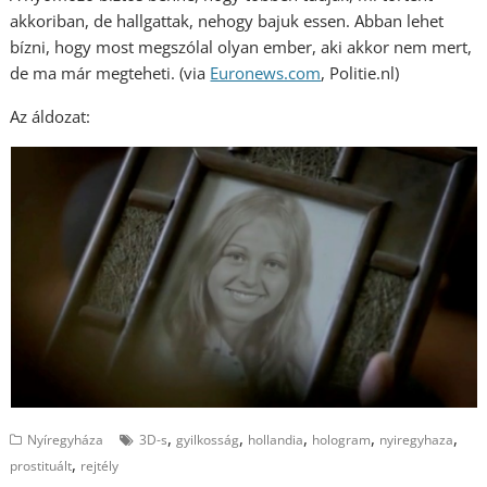
akkoriban, de hallgattak, nehogy bajuk essen. Abban lehet
bízni, hogy most megszólal olyan ember, aki akkor nem mert,
de ma már megteheti. (via
Euronews.com
, Politie.nl)
Az áldozat:
,
,
,
,
,
Nyíregyháza
3D-s
gyilkosság
hollandia
hologram
nyiregyhaza
,
prostituált
rejtély