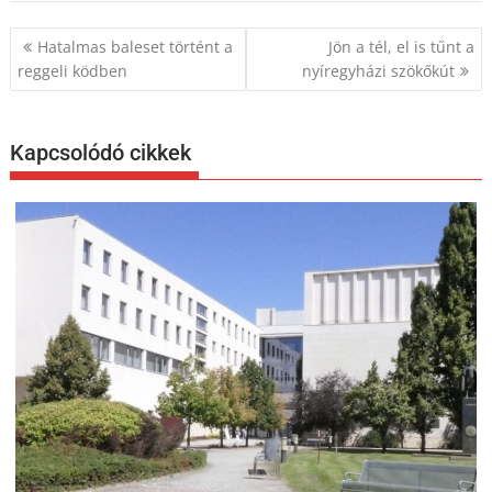
Bejegyzés
Hatalmas baleset történt a
Jön a tél, el is tűnt a
navigáció
reggeli ködben
nyíregyházi szökőkút
Kapcsolódó cikkek