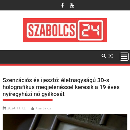
Skip
to
content
Szenzációs és ijesztő: életnagyságú 3D-s
holografikus megjelenéssel keresik a 19 éves
nyíregyházi nő gyilkosát
2024.11.12.
Kiss Lajos