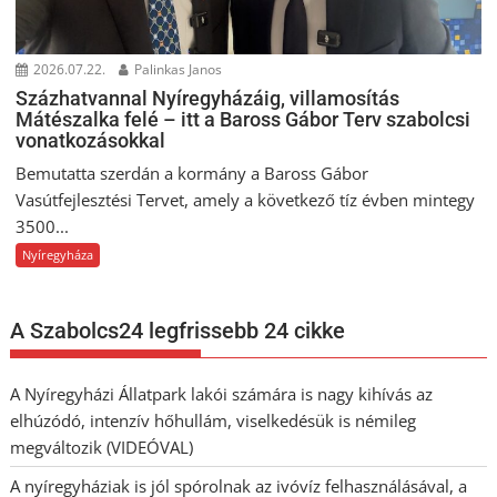
2026.07.22.
Palinkas Janos
Százhatvannal Nyíregyházáig, villamosítás
Mátészalka felé – itt a Baross Gábor Terv szabolcsi
vonatkozásokkal
Bemutatta szerdán a kormány a Baross Gábor
Vasútfejlesztési Tervet, amely a következő tíz évben mintegy
3500...
Nyíregyháza
A Szabolcs24 legfrissebb 24 cikke
A Nyíregyházi Állatpark lakói számára is nagy kihívás az
elhúzódó, intenzív hőhullám, viselkedésük is némileg
megváltozik (VIDEÓVAL)
A nyíregyháziak is jól spórolnak az ivóvíz felhasználásával, a