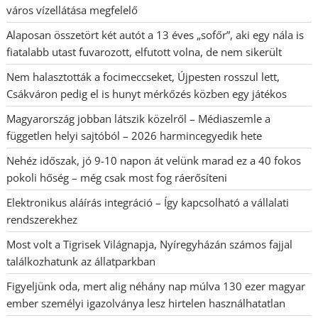
város vízellátása megfelelő
Alaposan összetört két autót a 13 éves „sofőr”, aki egy nála is
fiatalabb utast fuvarozott, elfutott volna, de nem sikerült
Nem halasztották a focimeccseket, Újpesten rosszul lett,
Csákváron pedig el is hunyt mérkőzés közben egy játékos
Magyarország jobban látszik közelről – Médiaszemle a
független helyi sajtóból – 2026 harmincegyedik hete
Nehéz időszak, jó 9-10 napon át velünk marad ez a 40 fokos
pokoli hőség – még csak most fog ráerősíteni
Elektronikus aláírás integráció – Így kapcsolható a vállalati
rendszerekhez
Most volt a Tigrisek Világnapja, Nyíregyházán számos fajjal
találkozhatunk az állatparkban
Figyeljünk oda, mert alig néhány nap múlva 130 ezer magyar
ember személyi igazolványa lesz hirtelen használhatatlan