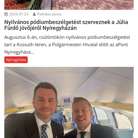
2026.07.23.
Palinkas Janos
Nyilvános pódiumbeszélgetést szerveznek a Júlia
Fürdő jövőjéről Nyíregyházán
Augusztus 6-án, csütörtökön nyilvános pódiumbeszélgetést
tart a Kossuth téren, a Polgármesteri Hivatal előtt az aPont
Nyíregyháza...
Nyíregyháza