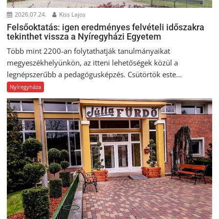
2026.07.24.
Kiss Lajos
Felsőoktatás: igen eredményes felvételi időszakra
tekinthet vissza a Nyíregyházi Egyetem
Több mint 2200-an folytathatják tanulmányaikat
megyeszékhelyünkön, az itteni lehetőségek közül a
legnépszerűbb a pedagógusképzés. Csütörtök este...
Nyíregyháza