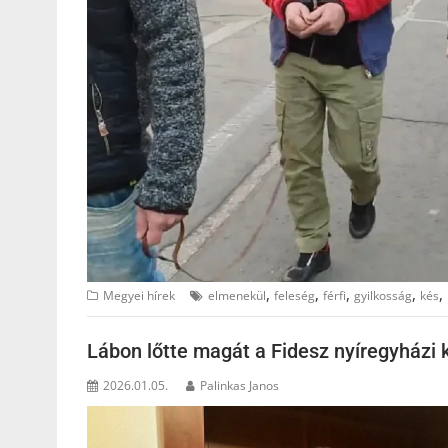
,
,
,
,
,
Megyei hírek
elmenekül
feleség
férfi
gyilkosság
kés
Lábon lőtte magát a Fidesz nyíregyházi k
2026.01.05.
Palinkas Janos