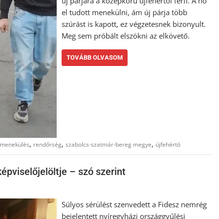
új párjára a középkorú újfehértói férfi. A nő
el tudott menekülni, ám új párja több
szúrást is kapott, ez végzetesnek bizonyult.
Meg sem próbált elszökni az elkövető.
TOVÁBB OLVASOM
,
,
,
menekülés
rendőrség
szabolcs-szatmár-bereg megye
újfehértó
épviselőjelöltje – szó szerint
Súlyos sérülést szenvedett a Fidesz nemrég
bejelentett nyíregyházi országgyűlési