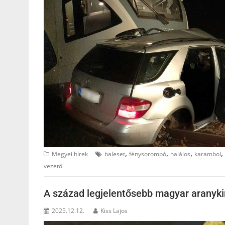
,
,
,
,
Megyei hírek
baleset
fénysorompó
halálos
karambol
vezető
A század legjelentősebb magyar aranykin
2025.12.12.
Kiss Lajos