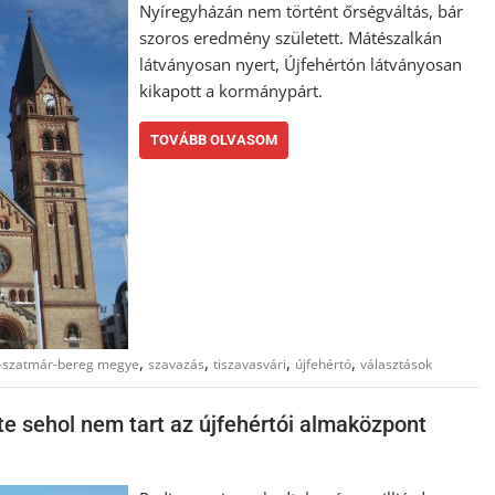
Nyíregyházán nem történt őrségváltás, bár
szoros eredmény született. Mátészalkán
látványosan nyert, Újfehértón látványosan
kikapott a kormánypárt.
TOVÁBB OLVASOM
,
,
,
,
s-szatmár-bereg megye
szavazás
tiszavasvári
újfehértó
választások
te sehol nem tart az újfehértói almaközpont