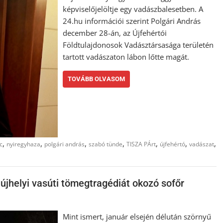
képviselőjelöltje egy vadászbalesetben. A
24.hu információi szerint Polgári András
december 28-án, az Újfehértói
Földtulajdonosok Vadásztársasága területén
tartott vadászaton lábon lőtte magát.
TOVÁBB OLVASOM
,
,
,
,
,
,
,
c
nyiregyhaza
polgári andrás
szabó tünde
TISZA PÁrt
újfehértó
vadászat
aújhelyi vasúti tömegtragédiát okozó sofőr
Mint ismert, január elsején délután szörnyű