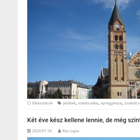
,
,
,
Választások
jelöltek
mátészalka
nyiregyhaza
szabolc
Két éve kész kellene lennie, de még szin
2024.01.16.
Kiss Lajos