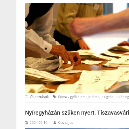
,
,
,
,
Választások
fidesz
győzelem
jelöltek
kiugrás
különle
Nyíregyházán szűken nyert, Tiszavasvárib
2024.06.10.
Kiss Lajos