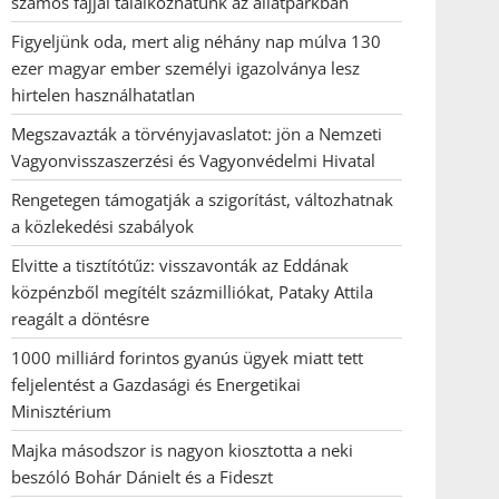
számos fajjal találkozhatunk az állatparkban
Figyeljünk oda, mert alig néhány nap múlva 130
ezer magyar ember személyi igazolványa lesz
hirtelen használhatatlan
Megszavazták a törvényjavaslatot: jön a Nemzeti
Vagyonvisszaszerzési és Vagyonvédelmi Hivatal
Rengetegen támogatják a szigorítást, változhatnak
a közlekedési szabályok
Elvitte a tisztítótűz: visszavonták az Eddának
közpénzből megítélt százmilliókat, Pataky Attila
reagált a döntésre
1000 milliárd forintos gyanús ügyek miatt tett
feljelentést a Gazdasági és Energetikai
Minisztérium
Majka másodszor is nagyon kiosztotta a neki
beszóló Bohár Dánielt és a Fideszt