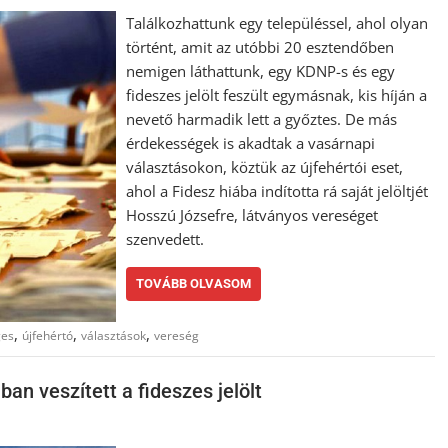
Találkozhattunk egy településsel, ahol olyan
történt, amit az utóbbi 20 esztendőben
nemigen láthattunk, egy KDNP-s és egy
fideszes jelölt feszült egymásnak, kis híján a
nevető harmadik lett a győztes. De más
érdekességek is akadtak a vasárnapi
választásokon, köztük az újfehértói eset,
ahol a Fidesz hiába indította rá saját jelöltjét
Hosszú Józsefre, látványos vereséget
szenvedett.
TOVÁBB OLVASOM
,
,
,
ges
újfehértó
választások
vereség
an veszített a fideszes jelölt