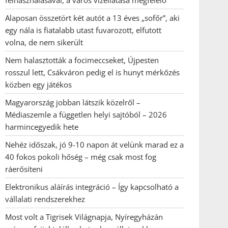
felhasználásával, a város vízellátása megfelelő
Alaposan összetört két autót a 13 éves „sofőr”, aki
egy nála is fiatalabb utast fuvarozott, elfutott
volna, de nem sikerült
Nem halasztották a focimeccseket, Újpesten
rosszul lett, Csákváron pedig el is hunyt mérkőzés
közben egy játékos
Magyarország jobban látszik közelről –
Médiaszemle a független helyi sajtóból – 2026
harmincegyedik hete
Nehéz időszak, jó 9-10 napon át velünk marad ez a
40 fokos pokoli hőség – még csak most fog
ráerősíteni
Elektronikus aláírás integráció – Így kapcsolható a
vállalati rendszerekhez
Most volt a Tigrisek Világnapja, Nyíregyházán