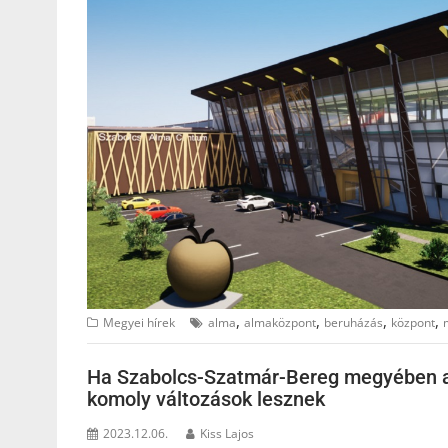
,
,
,
,
Megyei hírek
alma
almaközpont
beruházás
központ
Ha Szabolcs-Szatmár-Bereg megyében aut
komoly változások lesznek
2023.12.06.
Kiss Lajos