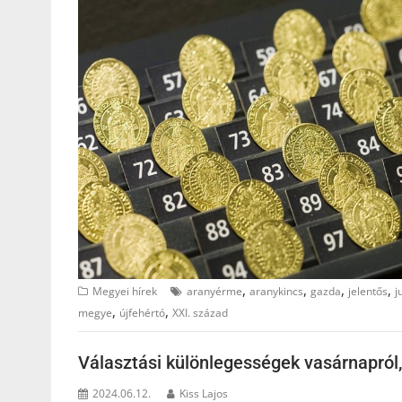
,
,
,
,
Megyei hírek
aranyérme
aranykincs
gazda
jelentős
j
,
,
megye
újfehértó
XXI. század
Választási különlegességek vasárnapról,
2024.06.12.
Kiss Lajos