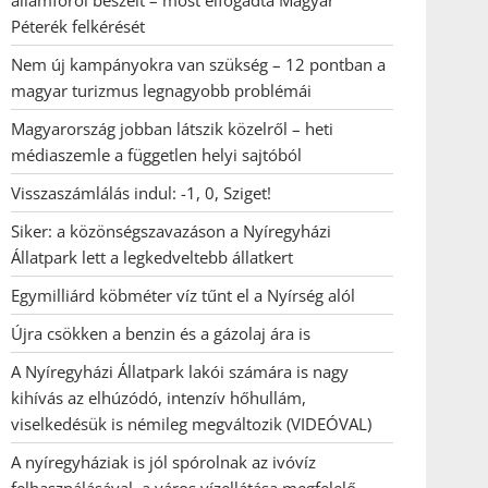
államfőről beszélt – most elfogadta Magyar
Péterék felkérését
Nem új kampányokra van szükség – 12 pontban a
magyar turizmus legnagyobb problémái
Magyarország jobban látszik közelről – heti
médiaszemle a független helyi sajtóból
Visszaszámlálás indul: -1, 0, Sziget!
Siker: a közönségszavazáson a Nyíregyházi
Állatpark lett a legkedveltebb állatkert
Egymilliárd köbméter víz tűnt el a Nyírség alól
Újra csökken a benzin és a gázolaj ára is
A Nyíregyházi Állatpark lakói számára is nagy
kihívás az elhúzódó, intenzív hőhullám,
viselkedésük is némileg megváltozik (VIDEÓVAL)
A nyíregyháziak is jól spórolnak az ivóvíz