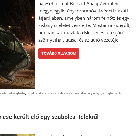
baleset történt Borsod-Abaúj-Zemplén
megye egyik fénysorompóval védett vasúti
átjárójában, amelyben három felnőtt és egy
kislány is életét vesztette. Mostanra kiderült,
honnan származtak a Mercedes terepjáró
szörnyethalt utasai és az autó vezetője.
TOVÁBB OLVASOM
,
,
,
,
sátoraljaújhely
szabálytalan
szabolcs-szatmár-bereg megye
újfehértó
cse került elő egy szabolcsi telekről