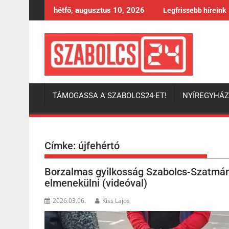
Skip
hétfő, augusztus 10, 2026
Legfrissebb híreink
to
content
TÁMOGASSA A SZABOLCS24-ET!
NYÍREGYHÁ
Címke:
újfehértó
Borzalmas gyilkosság Szabolcs-Szatmár-
elmenekülni (videóval)
2026.03.06.
Kiss Lajos