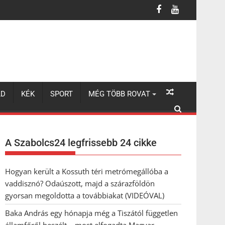
beszélt – most elfogadta Magyar Péterék felkérését
LD
KÉK
SPORT
MÉG TÖBB ROVAT
A Szabolcs24 legfrissebb 24 cikke
Hogyan került a Kossuth téri metrómegállóba a
vaddisznó? Odaúszott, majd a szárazföldön
gyorsan megoldotta a továbbiakat (VIDEÓVAL)
Baka András egy hónapja még a Tiszától független