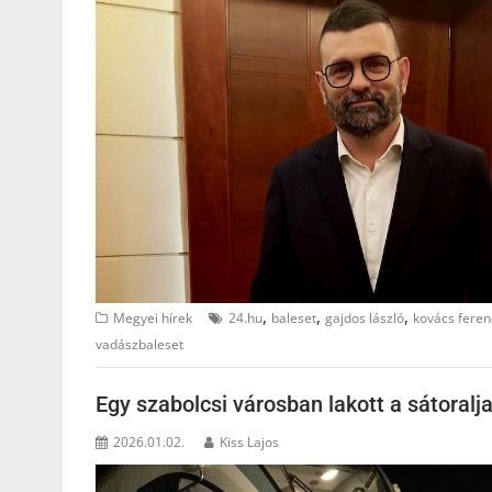
,
,
,
Megyei hírek
24.hu
baleset
gajdos lászló
kovács feren
vadászbaleset
Egy szabolcsi városban lakott a sátoralj
2026.01.02.
Kiss Lajos