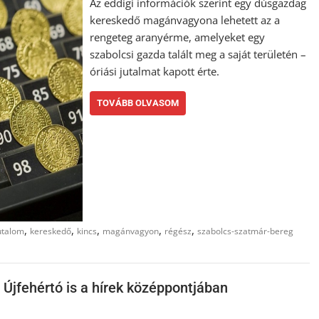
Az eddigi információk szerint egy dúsgazdag
kereskedő magánvagyona lehetett az a
rengeteg aranyérme, amelyeket egy
szabolcsi gazda talált meg a saját területén –
óriási jutalmat kapott érte.
TOVÁBB OLVASOM
,
,
,
,
,
utalom
kereskedő
kincs
magánvagyon
régész
szabolcs-szatmár-bereg
 Újfehértó is a hírek középpontjában