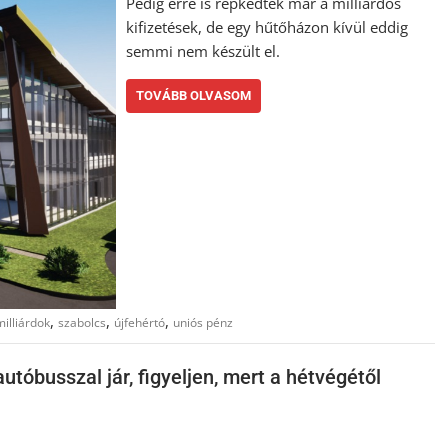
Pedig erre is repkedtek már a milliárdos
kifizetések, de egy hűtőházon kívül eddig
semmi nem készült el.
TOVÁBB OLVASOM
,
,
,
milliárdok
szabolcs
újfehértó
uniós pénz
óbusszal jár, figyeljen, mert a hétvégétől