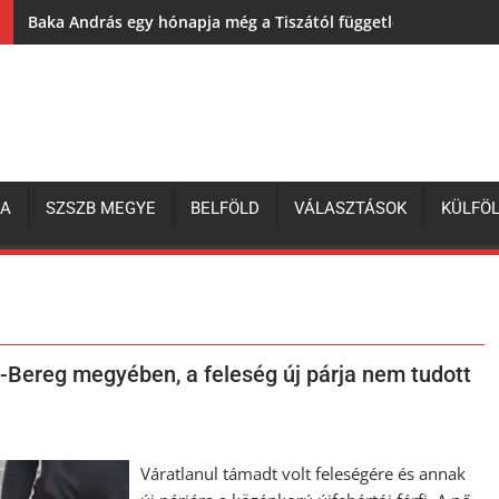
Baka András egy hónapja még a Tiszától független államfőről 
ZA
SZSZB MEGYE
BELFÖLD
VÁLASZTÁSOK
KÜLFÖ
Bereg megyében, a feleség új párja nem tudott
Váratlanul támadt volt feleségére és annak