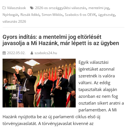
,
,
Választások
2026-os országgyűlési választás
mentelmi jog
,
,
,
,
,
Nyírbogát
Rizsák Ildikó
Simon Miklós
Szabolcs 6-os OEVK
ügyészség
választás 2026
Gyors indítás: a mentelmi jog eltörlését
javasolja a Mi Hazánk, már lépett is az ügyben
2022.05.02.
szabolcs24.hu
Egyik választási
ígéretüket azonnal
szeretnék is valóra
váltani. Az eddig
tapasztaltak alapján
azonban ez nem fog
osztatlan sikert aratni a
parlamentben. A Mi
Hazánk nyújtotta be az új parlamenti ciklus első új
törvényjavaslatát. A törvényjavaslat kivenné az