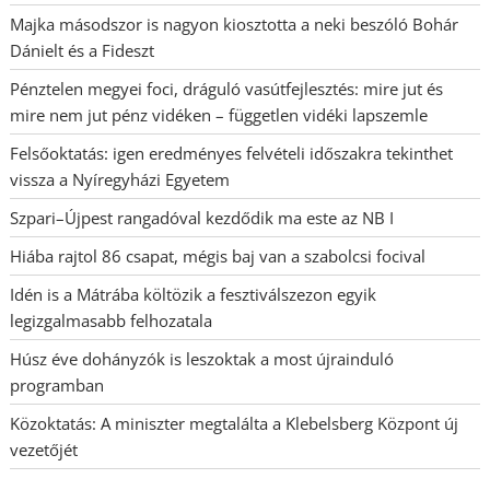
Majka másodszor is nagyon kiosztotta a neki beszóló Bohár
Dánielt és a Fideszt
Pénztelen megyei foci, dráguló vasútfejlesztés: mire jut és
mire nem jut pénz vidéken – független vidéki lapszemle
Felsőoktatás: igen eredményes felvételi időszakra tekinthet
vissza a Nyíregyházi Egyetem
Szpari–Újpest rangadóval kezdődik ma este az NB I
Hiába rajtol 86 csapat, mégis baj van a szabolcsi focival
Idén is a Mátrába költözik a fesztiválszezon egyik
legizgalmasabb felhozatala
Húsz éve dohányzók is leszoktak a most újrainduló
programban
Közoktatás: A miniszter megtalálta a Klebelsberg Központ új
vezetőjét