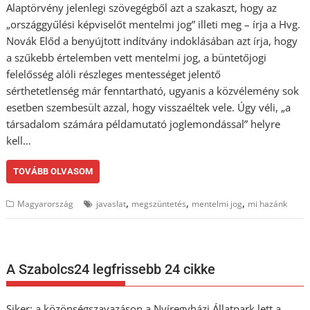
Alaptörvény jelenlegi szövegégből azt a szakaszt, hogy az
„országgyűlési képviselőt mentelmi jog” illeti meg – írja a Hvg.
Novák Előd a benyújtott indítvány indoklásában azt írja, hogy
a szűkebb értelemben vett mentelmi jog, a büntetőjogi
felelősség alóli részleges mentességet jelentő
sérthetetlenség már fenntartható, ugyanis a közvélemény sok
esetben szembesült azzal, hogy visszaéltek vele. Úgy véli, „a
társadalom számára példamutató joglemondással” helyre
kell…
TOVÁBB OLVASOM
,
,
,
Magyarország
javaslat
megszüntetés
mentelmi jog
mi hazánk
A Szabolcs24 legfrissebb 24 cikke
Siker: a közönségszavazáson a Nyíregyházi Állatpark lett a