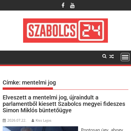
Skip
to
content
Címke:
mentelmi jog
Elveszett a mentelmi jog, újraindult a
parlamentből kiesett Szabolcs megyei fideszes
Simon Miklós büntetőügye
2026.07.22.
Kiss Lajos
Pontosan úgy, ahogy