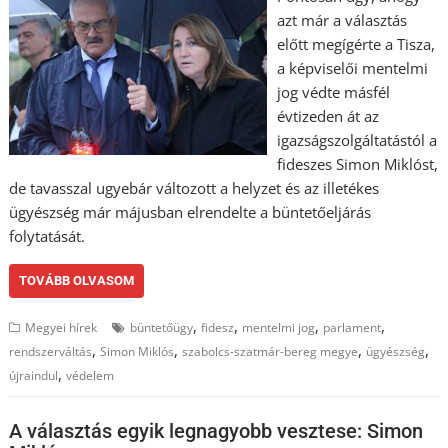
azt már a választás
előtt megígérte a Tisza,
a képviselői mentelmi
jog védte másfél
évtizeden át az
igazságszolgáltatástól a
fideszes Simon Miklóst,
de tavasszal ugyebár változott a helyzet és az illetékes
ügyészség már májusban elrendelte a büntetőeljárás
folytatását.
TOVÁBB OLVASOM
,
,
,
,
Megyei hírek
büntetőügy
fidesz
mentelmi jog
parlament
,
,
,
,
rendszerváltás
Simon Miklós
szabolcs-szatmár-bereg megye
ügyészség
,
újraindul
védelem
A választás egyik legnagyobb vesztese: Simon