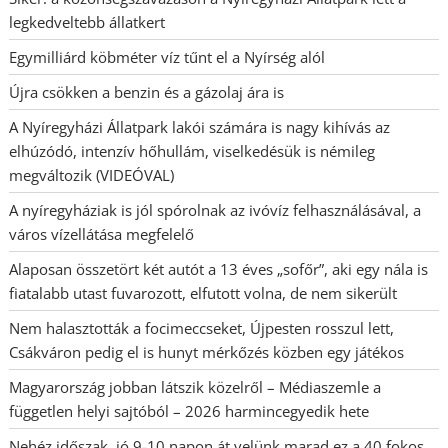
legkedveltebb állatkert
Egymilliárd köbméter víz tűnt el a Nyírség alól
Újra csökken a benzin és a gázolaj ára is
A Nyíregyházi Állatpark lakói számára is nagy kihívás az
elhúzódó, intenzív hőhullám, viselkedésük is némileg
megváltozik (VIDEÓVAL)
A nyíregyháziak is jól spórolnak az ivóvíz felhasználásával, a
város vízellátása megfelelő
Alaposan összetört két autót a 13 éves „sofőr”, aki egy nála is
fiatalabb utast fuvarozott, elfutott volna, de nem sikerült
Nem halasztották a focimeccseket, Újpesten rosszul lett,
Csákváron pedig el is hunyt mérkőzés közben egy játékos
Magyarország jobban látszik közelről – Médiaszemle a
független helyi sajtóból – 2026 harmincegyedik hete
Nehéz időszak, jó 9-10 napon át velünk marad ez a 40 fokos