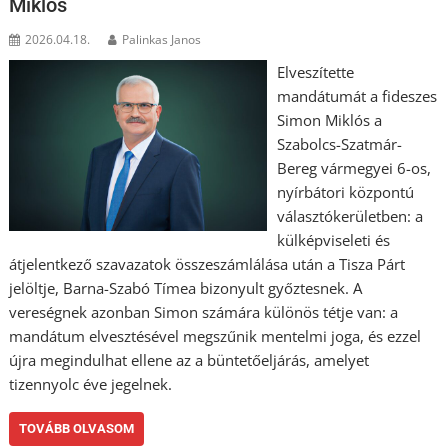
Miklós
2026.04.18.
Palinkas Janos
Elveszítette
mandátumát a fideszes
Simon Miklós a
Szabolcs-Szatmár-
Bereg vármegyei 6-os,
nyírbátori központú
választókerületben: a
külképviseleti és
átjelentkező szavazatok összeszámlálása után a Tisza Párt
jelöltje, Barna-Szabó Tímea bizonyult győztesnek. A
vereségnek azonban Simon számára különös tétje van: a
mandátum elvesztésével megszűnik mentelmi joga, és ezzel
újra megindulhat ellene az a büntetőeljárás, amelyet
tizennyolc éve jegelnek.
TOVÁBB OLVASOM