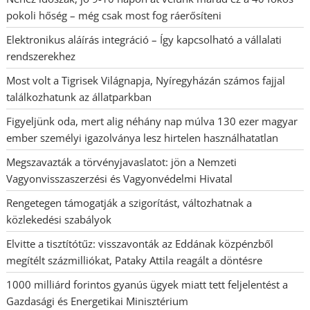
pokoli hőség – még csak most fog ráerősíteni
Elektronikus aláírás integráció – Így kapcsolható a vállalati
rendszerekhez
Most volt a Tigrisek Világnapja, Nyíregyházán számos fajjal
találkozhatunk az állatparkban
Figyeljünk oda, mert alig néhány nap múlva 130 ezer magyar
ember személyi igazolványa lesz hirtelen használhatatlan
Megszavazták a törvényjavaslatot: jön a Nemzeti
Vagyonvisszaszerzési és Vagyonvédelmi Hivatal
Rengetegen támogatják a szigorítást, változhatnak a
közlekedési szabályok
Elvitte a tisztítótűz: visszavonták az Eddának közpénzből
megítélt százmilliókat, Pataky Attila reagált a döntésre
1000 milliárd forintos gyanús ügyek miatt tett feljelentést a
Gazdasági és Energetikai Minisztérium