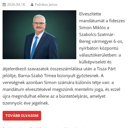
2026.04.18.
Palinkas Janos
Elveszítette
mandátumát a fideszes
Simon Miklós a
Szabolcs-Szatmár-
Bereg vármegyei 6-os,
nyírbátori központú
választókerületben: a
külképviseleti és
átjelentkező szavazatok összeszámlálása után a Tisza Párt
jelöltje, Barna-Szabó Tímea bizonyult győztesnek. A
vereségnek azonban Simon számára különös tétje van: a
mandátum elvesztésével megszűnik mentelmi joga, és ezzel
újra megindulhat ellene az a büntetőeljárás, amelyet
tizennyolc éve jegelnek.
TOVÁBB OLVASOM