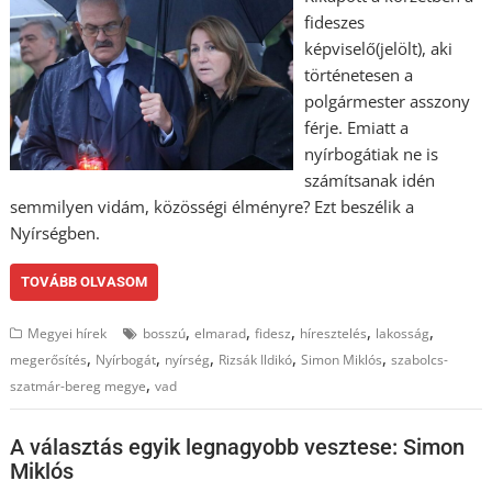
fideszes
képviselő(jelölt), aki
történetesen a
polgármester asszony
férje. Emiatt a
nyírbogátiak ne is
számítsanak idén
semmilyen vidám, közösségi élményre? Ezt beszélik a
Nyírségben.
TOVÁBB OLVASOM
,
,
,
,
,
Megyei hírek
bosszú
elmarad
fidesz
híresztelés
lakosság
,
,
,
,
,
megerősítés
Nyírbogát
nyírség
Rizsák Ildikó
Simon Miklós
szabolcs-
,
szatmár-bereg megye
vad
A választás egyik legnagyobb vesztese: Simon
Miklós