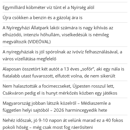
Egymilliárd köbméter víz tűnt el a Nyírség alól
Újra csökken a benzin és a gázolaj ára is
A Nyíregyházi Állatpark lakói számára is nagy kihívás az
elhúzódó, intenzív hőhullám, viselkedésük is némileg
megváltozik (VIDEÓVAL)
A nyíregyháziak is jól spórolnak az ivóvíz felhasználásával, a
város vízellátása megfelelő
Alaposan összetört két autót a 13 éves „sofőr”, aki egy nála is
fiatalabb utast fuvarozott, elfutott volna, de nem sikerült
Nem halasztották a focimeccseket, Újpesten rosszul lett,
Csákváron pedig el is hunyt mérkőzés közben egy játékos
Magyarország jobban látszik közelről – Médiaszemle a
független helyi sajtóból – 2026 harmincegyedik hete
Nehéz időszak, jó 9-10 napon át velünk marad ez a 40 fokos
pokoli hőség – még csak most fog ráerősíteni