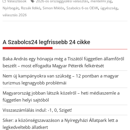
,
,
Választások
2026-os országgyűlési választás
mentelmi jog
,
,
,
,
,
Nyírbogát
Rizsák Ildikó
Simon Miklós
Szabolcs 6-os OEVK
ügyészség
választás 2026
A Szabolcs24 legfrissebb 24 cikke
Baka András egy hónapja még a Tiszától független államfőről
beszélt – most elfogadta Magyar Péterék felkérését
Nem új kampányokra van szükség – 12 pontban a magyar
turizmus legnagyobb problémái
Magyarország jobban látszik közelről – heti médiaszemle a
független helyi sajtóból
Visszaszámlálás indul: -1, 0, Sziget!
Siker: a közönségszavazáson a Nyíregyházi Állatpark lett a
legkedveltebb állatkert