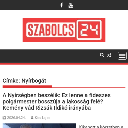
Skip
to
content
Címke:
Nyírbogát
A Nyírségben beszélik: Ez lenne a fideszes
polgármester bosszúja a lakosság felé?
Kemény vád Rizsák Ildikó irányába
2026.04.24.
Kiss Lajos
Kikapott a körzetben a