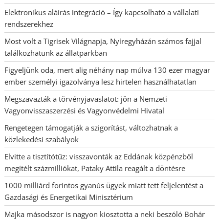
Elektronikus aláírás integráció – Így kapcsolható a vállalati
rendszerekhez
Most volt a Tigrisek Világnapja, Nyíregyházán számos fajjal
találkozhatunk az állatparkban
Figyeljünk oda, mert alig néhány nap múlva 130 ezer magyar
ember személyi igazolványa lesz hirtelen használhatatlan
Megszavazták a törvényjavaslatot: jön a Nemzeti
Vagyonvisszaszerzési és Vagyonvédelmi Hivatal
Rengetegen támogatják a szigorítást, változhatnak a
közlekedési szabályok
Elvitte a tisztítótűz: visszavonták az Eddának közpénzből
megítélt százmilliókat, Pataky Attila reagált a döntésre
1000 milliárd forintos gyanús ügyek miatt tett feljelentést a
Gazdasági és Energetikai Minisztérium
Majka másodszor is nagyon kiosztotta a neki beszóló Bohár