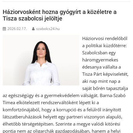
Háziorvosként hozna gyógyírt a közéletre a
Tisza szabolcsi jelöltje
2026.02.17.
szabolcs24.hu
Háziorvosi rendelőből
a politikai küzdőtérre:
Szabolcsban egy
háromgyermekes
édesanya vállalta a
Tisza Párt képviseletét,
aki nap mint nap a
saját bőrén tapasztalja
az egészségügy és a gyermekvédelem válságát. Barna-Szabó
Tímea elkötelezett rendszerváltóként lépett ki a
komfortzónájából, hogy a korrupció és a felülről irányított
látszatberuházások helyett egy partneri viszonyon alapuló,
élhetőbb térségetépítsen. Szerinte a megye valódi kitörési
pontja nem az oligarchák gazdagodásában, hanem a helyi