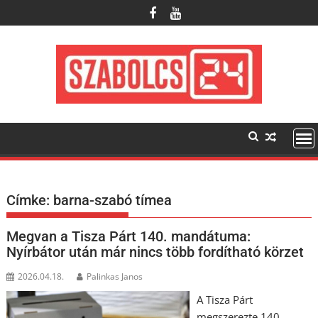
Skip
to
content
Címke:
barna-szabó tímea
Megvan a Tisza Párt 140. mandátuma:
Nyírbátor után már nincs több fordítható körzet
2026.04.18.
Palinkas Janos
A Tisza Párt
megszerezte 140.