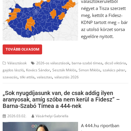
választókerületből
négyet a Tisza szerzett
meg, kettőt a Fidesz-
KDNP tartott meg – bár
az utolsó körzet sorsa
egyelőre nyitott.
TOVÁBB OLVASOM
,
,
,
Választások
2026-os választások
barna-szabó tímea
dicső viktória
,
,
,
,
,
gajdos lászló
Kovács Sándor
Seszták Miklós
Simon Miklós
szakács péter
,
,
,
szavazás
tilki attila
valasztas
választás 2026
„Sok nyugdíjasunk van, de csak addig ilyen
aranyosak, amíg szóba nem kerül a Fidesz” –
Barna-Szabó Tímea a 444-nek
2026.03.02.
Vásárhelyi Gabriella
A 444.hu riportban