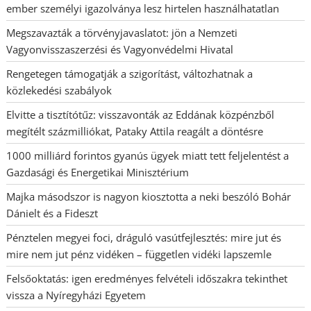
ember személyi igazolványa lesz hirtelen használhatatlan
Megszavazták a törvényjavaslatot: jön a Nemzeti
Vagyonvisszaszerzési és Vagyonvédelmi Hivatal
Rengetegen támogatják a szigorítást, változhatnak a
közlekedési szabályok
Elvitte a tisztítótűz: visszavonták az Eddának közpénzből
megítélt százmilliókat, Pataky Attila reagált a döntésre
1000 milliárd forintos gyanús ügyek miatt tett feljelentést a
Gazdasági és Energetikai Minisztérium
Majka másodszor is nagyon kiosztotta a neki beszóló Bohár
Dánielt és a Fideszt
Pénztelen megyei foci, dráguló vasútfejlesztés: mire jut és
mire nem jut pénz vidéken – független vidéki lapszemle
Felsőoktatás: igen eredményes felvételi időszakra tekinthet
vissza a Nyíregyházi Egyetem