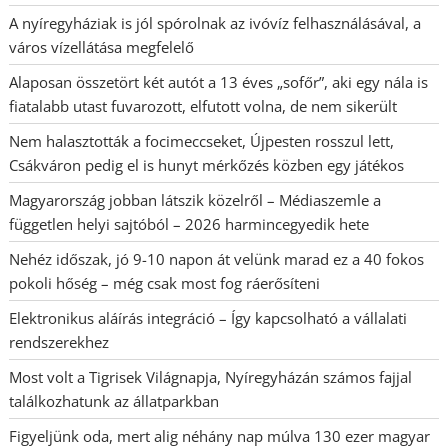
A nyíregyháziak is jól spórolnak az ivóvíz felhasználásával, a
város vízellátása megfelelő
Alaposan összetört két autót a 13 éves „sofőr”, aki egy nála is
fiatalabb utast fuvarozott, elfutott volna, de nem sikerült
Nem halasztották a focimeccseket, Újpesten rosszul lett,
Csákváron pedig el is hunyt mérkőzés közben egy játékos
Magyarország jobban látszik közelről – Médiaszemle a
független helyi sajtóból – 2026 harmincegyedik hete
Nehéz időszak, jó 9-10 napon át velünk marad ez a 40 fokos
pokoli hőség – még csak most fog ráerősíteni
Elektronikus aláírás integráció – Így kapcsolható a vállalati
rendszerekhez
Most volt a Tigrisek Világnapja, Nyíregyházán számos fajjal
találkozhatunk az állatparkban
Figyeljünk oda, mert alig néhány nap múlva 130 ezer magyar