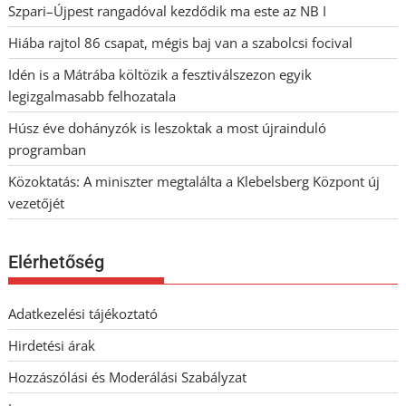
Szpari–Újpest rangadóval kezdődik ma este az NB I
Hiába rajtol 86 csapat, mégis baj van a szabolcsi focival
Idén is a Mátrába költözik a fesztiválszezon egyik
legizgalmasabb felhozatala
Húsz éve dohányzók is leszoktak a most újrainduló
programban
Közoktatás: A miniszter megtalálta a Klebelsberg Központ új
vezetőjét
Elérhetőség
Adatkezelési tájékoztató
Hirdetési árak
Hozzászólási és Moderálási Szabályzat