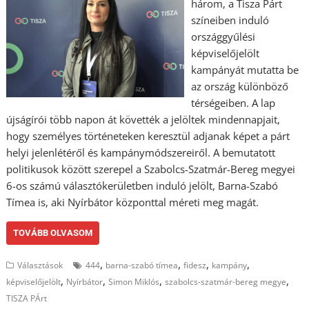
három, a Tisza Párt
színeiben induló
országgyűlési
képviselőjelölt
kampányát mutatta be
az ország különböző
térségeiben. A lap
újságírói több napon át követték a jelöltek mindennapjait,
hogy személyes történeteken keresztül adjanak képet a párt
helyi jelenlétéről és kampánymódszereiről. A bemutatott
politikusok között szerepel a Szabolcs-Szatmár-Bereg megyei
6-os számú választókerületben induló jelölt, Barna-Szabó
Tímea is, aki Nyírbátor központtal méreti meg magát.
TOVÁBB OLVASOM
,
,
,
,
Választások
444
barna-szabó tímea
fidesz
kampány
,
,
,
,
képviselőjelölt
Nyírbátor
Simon Miklós
szabolcs-szatmár-bereg megye
TISZA PÁrt