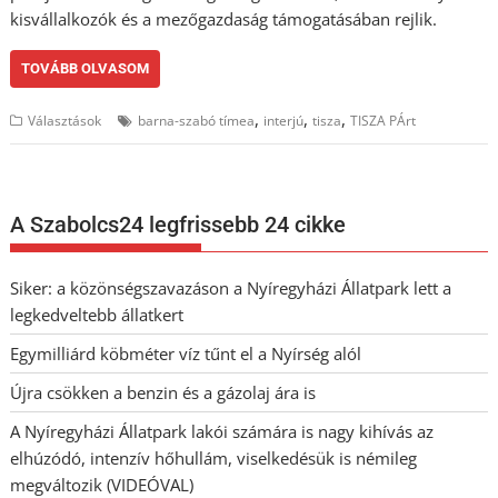
kisvállalkozók és a mezőgazdaság támogatásában rejlik.
TOVÁBB OLVASOM
,
,
,
Választások
barna-szabó tímea
interjú
tisza
TISZA PÁrt
A Szabolcs24 legfrissebb 24 cikke
Siker: a közönségszavazáson a Nyíregyházi Állatpark lett a
legkedveltebb állatkert
Egymilliárd köbméter víz tűnt el a Nyírség alól
Újra csökken a benzin és a gázolaj ára is
A Nyíregyházi Állatpark lakói számára is nagy kihívás az
elhúzódó, intenzív hőhullám, viselkedésük is némileg
megváltozik (VIDEÓVAL)