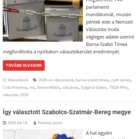
parlamenti
mandátumát, miután
péntek este a Nemzeti
Választási Iroda
végleges adatai szerint
Barna-Szabó Tímea
megfordította a nyírbátori választókerület eredményét.
TOVÁBB OLVASOM
,
,
,
Választások
2026-os választások
barna-szabó tímea
cseh tamás
,
,
,
,
,
,
Csibi Krisztina
nvi
Simon Miklós
süli jános
Szijjártó Gábor
TISZA PÁrt
választás 2026
Így választott Szabolcs-Szatmár-Bereg megye
2026.04.14.
Palinkas Janos
A hat egyéni