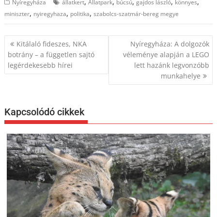
,
,
,
,
,
Nyíregyháza
állatkert
Állatpark
búcsú
gajdos lászló
könnyes
,
,
,
miniszter
nyiregyhaza
politika
szabolcs-szatmár-bereg megye
Bejegyzés
Kitálaló fideszes, NKA
Nyíregyháza: A dolgozók
navigáció
botrány – a független sajtó
véleménye alapján a LEGO
legérdekesebb hírei
lett hazánk legvonzóbb
munkahelye
Kapcsolódó cikkek