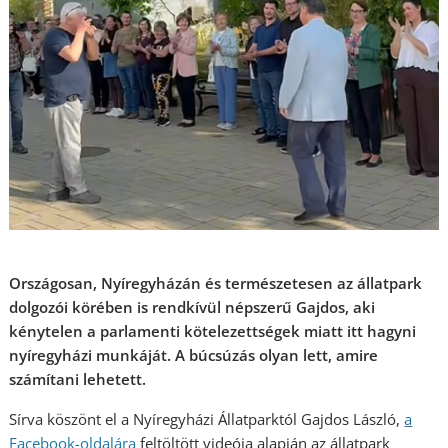
Országosan, Nyíregyházán és természetesen az állatpark
dolgozói körében is rendkívül népszerű Gajdos, aki
kénytelen a parlamenti kötelezettségek miatt itt hagyni
nyíregyházi munkáját. A búcsúzás olyan lett, amire
számítani lehetett.
Sírva köszönt el a Nyíregyházi Állatparktól Gajdos László,
a
Facebook-oldalára
feltöltött videója alapján az állatpark