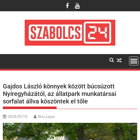
Skip
to
content
Gajdos László könnyek között búcsúzott
Nyíregyházától, az állatpark munkatársai
sorfalat állva köszöntek el tőle
2026.05.10.
Kiss Lajos