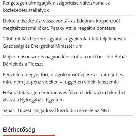
Rengetegen támogatják a szigorítást, változhatnak a
közlekedési szabályok
Elvitte a tisztítótűz: visszavonták az Eddának közpénzből
megítélt százmilliókat, Pataky Attila reagált a döntésre
1000 milliárd forintos gyanús ügyek miatt tett feljelentést a
Gazdasági és Energetikai Minisztérium
Majka másodszor is nagyon kiosztotta a neki beszóló Bohár
Dánielt és a Fideszt
Pénztelen megyei foci, dráguló vasútfejlesztés: mire jut és
mire nem jut pénz vidéken – független vidéki lapszemle
Felsőoktatás: igen eredményes felvételi időszakra tekinthet
vissza a Nyíregyházi Egyetem
Szpari–Újpest rangadóval kezdődik ma este az NB I
Elérhetőség