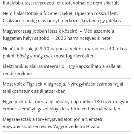
fiatalabb utast fuvarozott, elfutott volna, de nem sikerült
Nem halasztották a focimeccseket, Újpesten rosszul lett,
Csákváron pedig el is hunyt mérkőzés közben egy játékos
Magyarország jobban látszik közelről – Médiaszemle a
független helyi sajtóból – 2026 harmincegyedik hete
Nehéz időszak, jó 9-10 napon át velünk marad ez a 40 fokos
pokoli hőség – még csak most fog ráerősíteni
Elektronikus aláírás integráció – Így kapcsolható a vállalati
rendszerekhez
Most volt a Tigrisek Világnapja, Nyíregyházán számos fajjal
találkozhatunk az állatparkban
Figyeljünk oda, mert alig néhány nap múlva 130 ezer magyar
ember személyi igazolványa lesz hirtelen használhatatlan
Megszavazták a törvényjavaslatot: jön a Nemzeti
Vagyonvisszaszerzési és Vagyonvédelmi Hivatal