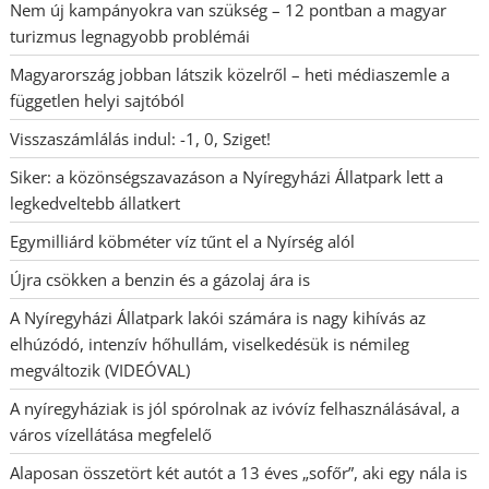
Nem új kampányokra van szükség – 12 pontban a magyar
turizmus legnagyobb problémái
Magyarország jobban látszik közelről – heti médiaszemle a
független helyi sajtóból
Visszaszámlálás indul: -1, 0, Sziget!
Siker: a közönségszavazáson a Nyíregyházi Állatpark lett a
legkedveltebb állatkert
Egymilliárd köbméter víz tűnt el a Nyírség alól
Újra csökken a benzin és a gázolaj ára is
A Nyíregyházi Állatpark lakói számára is nagy kihívás az
elhúzódó, intenzív hőhullám, viselkedésük is némileg
megváltozik (VIDEÓVAL)
A nyíregyháziak is jól spórolnak az ivóvíz felhasználásával, a
város vízellátása megfelelő
Alaposan összetört két autót a 13 éves „sofőr”, aki egy nála is