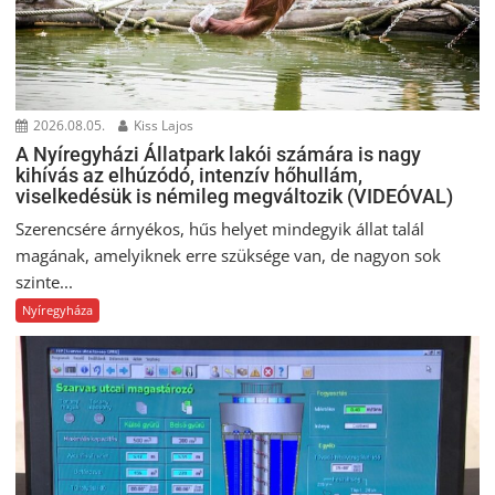
2026.08.05.
Kiss Lajos
A Nyíregyházi Állatpark lakói számára is nagy
kihívás az elhúzódó, intenzív hőhullám,
viselkedésük is némileg megváltozik (VIDEÓVAL)
Szerencsére árnyékos, hűs helyet mindegyik állat talál
magának, amelyiknek erre szüksége van, de nagyon sok
szinte...
Nyíregyháza