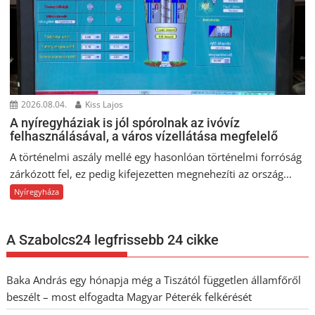
2026.08.04.
Kiss Lajos
A nyíregyháziak is jól spórolnak az ivóvíz
felhasználásával, a város vízellátása megfelelő
A történelmi aszály mellé egy hasonlóan történelmi forróság
zárkózott fel, ez pedig kifejezetten megnehezíti az ország...
Nyíregyháza
A Szabolcs24 legfrissebb 24 cikke
Baka András egy hónapja még a Tiszától független államfőről
beszélt – most elfogadta Magyar Péterék felkérését