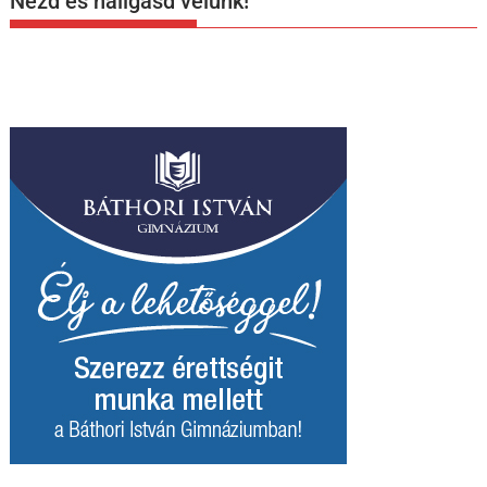
Nézd és hallgasd velünk!