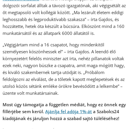
dolgozói sorfalat álltak a távozó igazgatónak, aki végigsétált az
őt megtapsoló volt kollégái között. „Ma lezárult életem eddigi
leghosszabb és legproduktívabb szakasza” – írta Gajdos, és
hozzátette, hetek óta készült a búcsúra. Elköszönt mind a 160
munkatársától és az állatpark 6000 állatától is.
„Végigjártam mind a 16 csapatot, hogy mindenkitől
személyesen köszönhessek el” – írta Gajdos. A leendő élő
környezetért felelős miniszter azt írta, nehéz pillanatok voltak
ezek neki, nagyon büszke a csapatra, amit maga mögött hagy,
és kiváló szakembernek tartja utódját is. „Próbálom
feldolgozni az elválást, de a tőletek kapott meglepetések és az
utolsó közös sétánk emléke örökre bevésődött a lelkembe” –
üzente volt munkatársainak.
Most úgy támogatja a független médiát, hogy ez önnek egy
fillérjébe sem kerül.
Ajánlja fel adója 1%-át
a Szabolcs24
kiadójának és járuljon hozzá a szabad sajtó túléléséhez!