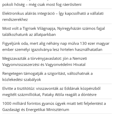
pokoli hőség – még csak most fog ráerősíteni
Elektronikus aláírás integráció – Így kapcsolható a vállalati
rendszerekhez
Most volt a Tigrisek Világnapja, Nyíregyházán számos fajjal
találkozhatunk az állatparkban
Figyeljünk oda, mert alig néhány nap múlva 130 ezer magyar
ember személyi igazolványa lesz hirtelen használhatatlan
Megszavazták a törvényjavaslatot: jön a Nemzeti
Vagyonvisszaszerzési és Vagyonvédelmi Hivatal
Rengetegen támogatják a szigorítást, változhatnak a
közlekedési szabályok
Elvitte a tisztítótűz: visszavonták az Eddának közpénzből
megítélt százmilliókat, Pataky Attila reagált a döntésre
1000 milliárd forintos gyanús ügyek miatt tett feljelentést a
Gazdasági és Energetikai Minisztérium