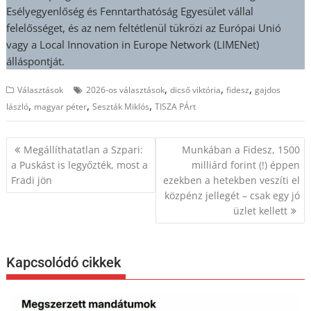
Esélyegyenlőség és Fenntarthatóság Egyesület vállal
felelősséget, és az nem feltétlenül tükrözi az Európai Unió
vagy a Local Innovation in Europe Network (LIMENet)
álláspontját.
,
,
,
Választások
2026-os választások
dicső viktória
fidesz
gajdos
,
,
,
lászló
magyar péter
Seszták Miklós
TISZA PÁrt
Bejegyzés
Megállíthatatlan a Szpari:
Munkában a Fidesz, 1500
navigáció
a Puskást is legyőzték, most a
milliárd forint (!) éppen
Fradi jön
ezekben a hetekben veszíti el
közpénz jellegét – csak egy jó
üzlet kellett
Kapcsolódó cikkek