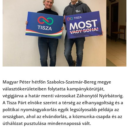
Magyar Péter hétfőn Szabolcs-Szatmár-Bereg megye
választókerületeiben folytatta kampánykörútját,
végigjárva a határ menti városokat Záhonytól Nyírbátorig.
A Tisza Párt elnöke szerint a térség az elhanyagoltság és a
politikai nyomásgyakorlás egyik legsúlyosabb példája az
országban, ahol az elvándorlás, a közmunka-csapda és az
úthálózat pusztulása mindennapossá vált.