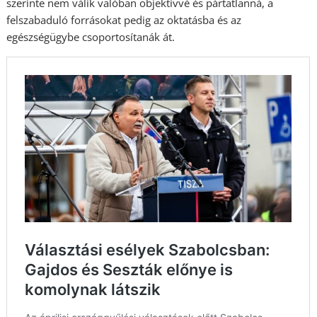
szerinte nem válik valóban objektívvé és pártatlanná, a
felszabaduló forrásokat pedig az oktatásba és az
egészségügybe csoportosítanák át.