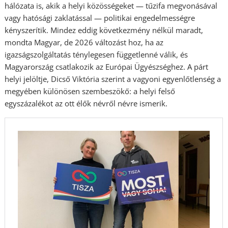
hálózata is, akik a helyi közösségeket — tűzifa megvonásával
vagy hatósági zaklatással — politikai engedelmességre
kényszerítik. Mindez eddig következmény nélkül maradt,
mondta Magyar, de 2026 változást hoz, ha az
igazságszolgáltatás ténylegesen függetlenné válik, és
Magyarország csatlakozik az Európai Ügyészséghez. A párt
helyi jelöltje, Dicső Viktória szerint a vagyoni egyenlőtlenség a
megyében különösen szembeszökő: a helyi felső
egyszázalékot az ott élők névről névre ismerik.