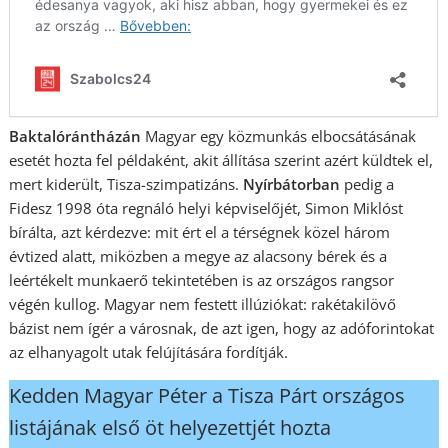
Baktalórántházán
Magyar egy közmunkás elbocsátásának
esetét hozta fel példaként, akit állítása szerint azért küldtek el,
mert kiderült, Tisza-szimpatizáns.
Nyírbátorban
pedig a
Fidesz 1998 óta regnáló helyi képviselőjét, Simon Miklóst
bírálta, azt kérdezve: mit ért el a térségnek közel három
évtized alatt, miközben a megye az alacsony bérek és a
leértékelt munkaerő tekintetében is az országos rangsor
végén kullog. Magyar nem festett illúziókat: rakétakilövő
bázist nem ígér a városnak, de azt igen, hogy az adóforintokat
az elhanyagolt utak felújítására fordítják.
Kedden Magyar Péter a Tisza Párt országos
listájának első öt helyezettjét hozta