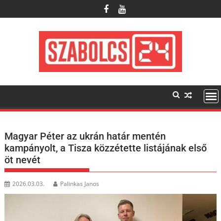
Skip
to
content
Magyar Péter az ukrán határ mentén
kampányolt, a Tisza közzétette listájának első
öt nevét
2026.03.03.
Palinkas Janos