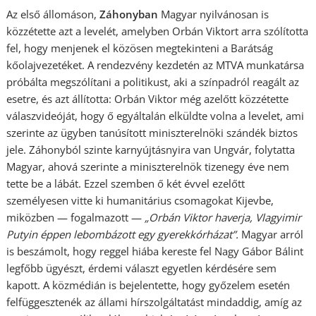
Az első állomáson,
Záhonyban
Magyar nyilvánosan is
közzétette azt a levelét, amelyben Orbán Viktort arra szólította
fel, hogy menjenek el közösen megtekinteni a Barátság
kőolajvezetéket. A rendezvény kezdetén az MTVA munkatársa
próbálta megszólítani a politikust, aki a színpadról reagált az
esetre, és azt állította: Orbán Viktor még azelőtt közzétette
válaszvideóját, hogy ő egyáltalán elküldte volna a levelet, ami
szerinte az ügyben tanúsított miniszterelnöki szándék biztos
jele. Záhonyból szinte karnyújtásnyira van Ungvár, folytatta
Magyar, ahová szerinte a miniszterelnök tizenegy éve nem
tette be a lábát. Ezzel szemben ő két évvel ezelőtt
személyesen vitte ki humanitárius csomagokat Kijevbe,
miközben — fogalmazott —
„Orbán Viktor haverja, Vlagyimir
Putyin éppen lebombázott egy gyerekkórházat”.
Magyar arról
is beszámolt, hogy reggel hiába kereste fel Nagy Gábor Bálint
legfőbb ügyészt, érdemi választ egyetlen kérdésére sem
kapott. A közmédián is bejelentette, hogy győzelem esetén
felfüggesztenék az állami hírszolgáltatást mindaddig, amíg az