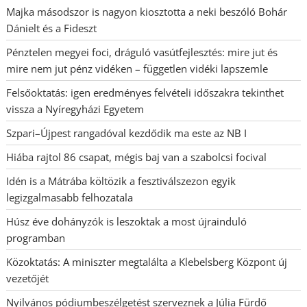
Majka másodszor is nagyon kiosztotta a neki beszóló Bohár
Dánielt és a Fideszt
Pénztelen megyei foci, dráguló vasútfejlesztés: mire jut és
mire nem jut pénz vidéken – független vidéki lapszemle
Felsőoktatás: igen eredményes felvételi időszakra tekinthet
vissza a Nyíregyházi Egyetem
Szpari–Újpest rangadóval kezdődik ma este az NB I
Hiába rajtol 86 csapat, mégis baj van a szabolcsi focival
Idén is a Mátrába költözik a fesztiválszezon egyik
legizgalmasabb felhozatala
Húsz éve dohányzók is leszoktak a most újrainduló
programban
Közoktatás: A miniszter megtalálta a Klebelsberg Központ új
vezetőjét
Nyilvános pódiumbeszélgetést szerveznek a Júlia Fürdő