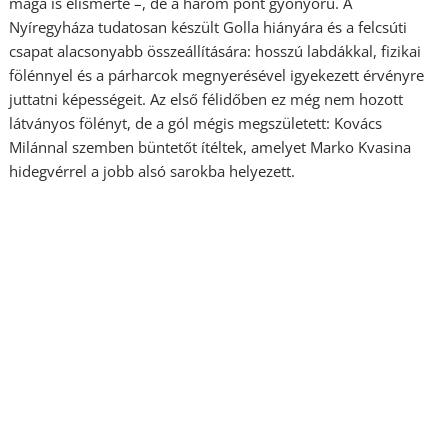
maga is elismerte –, de a három pont gyönyörű. A
Nyíregyháza tudatosan készült Golla hiányára és a felcsúti
csapat alacsonyabb összeállítására: hosszú labdákkal, fizikai
fölénnyel és a párharcok megnyerésével igyekezett érvényre
juttatni képességeit. Az első félidőben ez még nem hozott
látványos fölényt, de a gól mégis megszületett: Kovács
Milánnal szemben büntetőt ítéltek, amelyet Marko Kvasina
hidegvérrel a jobb alsó sarokba helyezett.