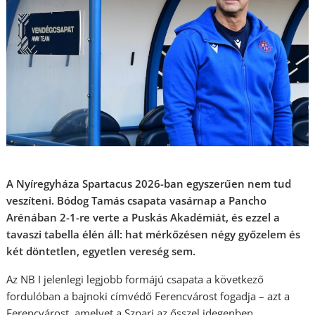
A Nyíregyháza Spartacus 2026-ban egyszerűen nem tud
veszíteni. Bódog Tamás csapata vasárnap a Pancho
Arénában 2-1-re verte a Puskás Akadémiát, és ezzel a
tavaszi tabella élén áll: hat mérkőzésen négy győzelem és
két döntetlen, egyetlen vereség sem.
Az NB I jelenlegi legjobb formájú csapata a következő
fordulóban a bajnoki címvédő Ferencvárost fogadja – azt a
Ferencvárost, amelyet a Szpari az ősszel idegenben,