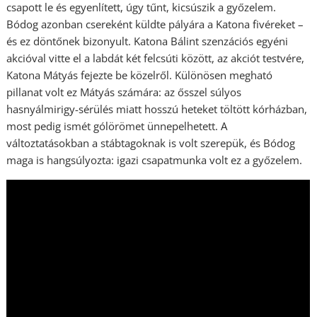
csapott le és egyenlített, úgy tűnt, kicsúszik a győzelem.
Bódog azonban csereként küldte pályára a Katona fivéreket –
és ez döntőnek bizonyult. Katona Bálint szenzációs egyéni
akcióval vitte el a labdát két felcsúti között, az akciót testvére,
Katona Mátyás fejezte be közelről. Különösen megható
pillanat volt ez Mátyás számára: az ősszel súlyos
hasnyálmirigy-sérülés miatt hosszú heteket töltött kórházban,
most pedig ismét gólörömet ünnepelhetett. A
változtatásokban a stábtagoknak is volt szerepük, és Bódog
maga is hangsúlyozta: igazi csapatmunka volt ez a győzelem.