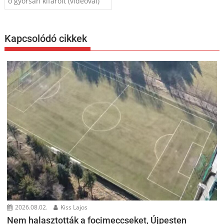
ő gyorsan kifarolt (videóval)
Kapcsolódó cikkek
2026.08.02.
Kiss Lajos
Nem halasztották a focimeccseket, Újpesten