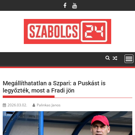
Skip
to
content
Megállíthatatlan a Szpari: a Puskást is
legyőzték, most a Fradi jön
2026.03.02.
Palinkas Janos