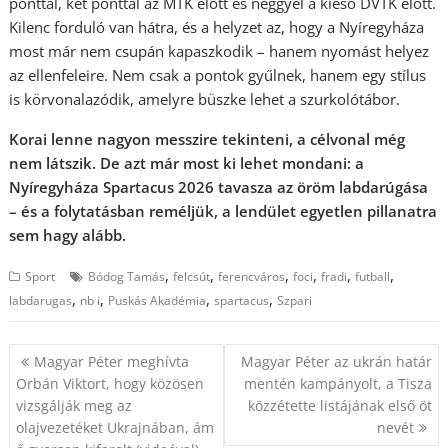
ponttal, két ponttal az MTK előtt és néggyel a kieső DVTK előtt.
Kilenc forduló van hátra, és a helyzet az, hogy a Nyíregyháza
most már nem csupán kapaszkodik – hanem nyomást helyez
az ellenfeleire. Nem csak a pontok gyűlnek, hanem egy stílus
is körvonalazódik, amelyre büszke lehet a szurkolótábor.
Korai lenne nagyon messzire tekinteni, a célvonal még
nem látszik. De azt már most ki lehet mondani: a
Nyíregyháza Spartacus 2026 tavasza az öröm labdarúgása
– és a folytatásban reméljük, a lendület egyetlen pillanatra
sem hagy alább.
,
,
,
,
,
,
Sport
Bódog Tamás
felcsút
ferencváros
foci
fradi
futball
,
,
,
,
labdarugas
nb i
Puskás Akadémia
spartacus
Szpari
Bejegyzés
Magyar Péter meghívta
Magyar Péter az ukrán határ
navigáció
Orbán Viktort, hogy közösen
mentén kampányolt, a Tisza
vizsgálják meg az
közzétette listájának első öt
olajvezetéket Ukrajnában, ám
nevét