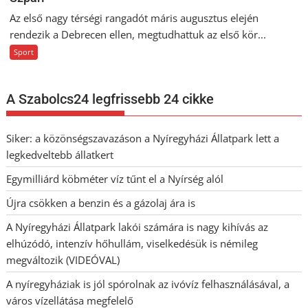
Az első nagy térségi rangadót máris augusztus elején
rendezik a Debrecen ellen, megtudhattuk az első kör...
Sport
A Szabolcs24 legfrissebb 24 cikke
Siker: a közönségszavazáson a Nyíregyházi Állatpark lett a
legkedveltebb állatkert
Egymilliárd köbméter víz tűnt el a Nyírség alól
Újra csökken a benzin és a gázolaj ára is
A Nyíregyházi Állatpark lakói számára is nagy kihívás az
elhúzódó, intenzív hőhullám, viselkedésük is némileg
megváltozik (VIDEÓVAL)
A nyíregyháziak is jól spórolnak az ivóvíz felhasználásával, a
város vízellátása megfelelő