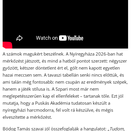
A számok magukért beszélnek. A Nyíregyháza 2026-ban hat
mérkőzést játszott, és mind a hatból pontot szerzett: négyszer
győzött, kétszer döntetlent ért el, gólt nem kapott egyetlen
hazai meccsen sem. A tavaszi tabellán senki nincs előttük, és
ami talán még fontosabb: nem csupán az eredmények szépek,
hanem a játék stílusa is. A Szpari most már nem
meglepetésszerűen kap el ellenfeleket – tartanak tőle. Ezt jól
mutatja, hogy a Puskás Akadémia tudatosan készült a
nyíregyházi harcmodorra, fel volt rá készülve, és mégis
elveszítette a mérkőzést.
Bódog Tamás szavai jól összefoglalják a hangulatot:
„Tudom,