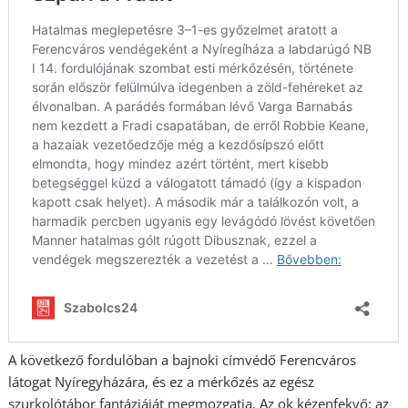
A következő fordulóban a bajnoki címvédő Ferencváros
látogat Nyíregyházára, és ez a mérkőzés az egész
szurkolótábor fantáziáját megmozgatja. Az ok kézenfekvő: az