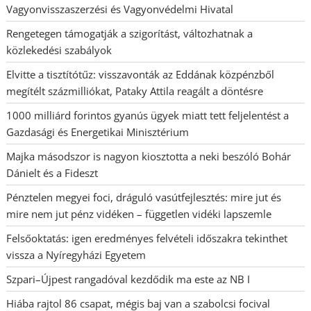
Vagyonvisszaszerzési és Vagyonvédelmi Hivatal
Rengetegen támogatják a szigorítást, változhatnak a
közlekedési szabályok
Elvitte a tisztítótűz: visszavonták az Eddának közpénzből
megítélt százmilliókat, Pataky Attila reagált a döntésre
1000 milliárd forintos gyanús ügyek miatt tett feljelentést a
Gazdasági és Energetikai Minisztérium
Majka másodszor is nagyon kiosztotta a neki beszóló Bohár
Dánielt és a Fideszt
Pénztelen megyei foci, dráguló vasútfejlesztés: mire jut és
mire nem jut pénz vidéken – független vidéki lapszemle
Felsőoktatás: igen eredményes felvételi időszakra tekinthet
vissza a Nyíregyházi Egyetem
Szpari–Újpest rangadóval kezdődik ma este az NB I
Hiába rajtol 86 csapat, mégis baj van a szabolcsi focival