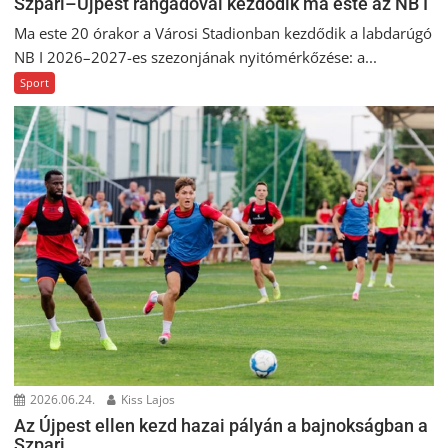
Szpari–Újpest rangadóval kezdődik ma este az NB I
Ma este 20 órakor a Városi Stadionban kezdődik a labdarúgó
NB I 2026–2027-es szezonjának nyitómérkőzése: a...
Sport
2026.06.24.
Kiss Lajos
Az Újpest ellen kezd hazai pályán a bajnokságban a
Szpari