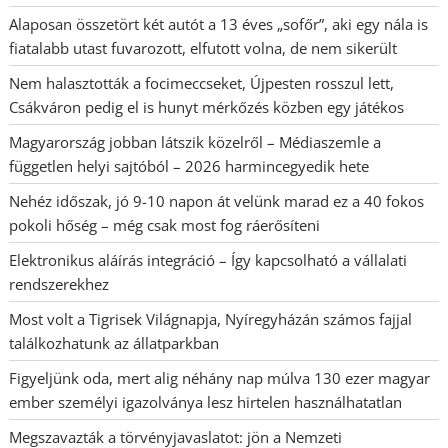
Alaposan összetört két autót a 13 éves „sofőr”, aki egy nála is
fiatalabb utast fuvarozott, elfutott volna, de nem sikerült
Nem halasztották a focimeccseket, Újpesten rosszul lett,
Csákváron pedig el is hunyt mérkőzés közben egy játékos
Magyarország jobban látszik közelről – Médiaszemle a
független helyi sajtóból – 2026 harmincegyedik hete
Nehéz időszak, jó 9-10 napon át velünk marad ez a 40 fokos
pokoli hőség – még csak most fog ráerősíteni
Elektronikus aláírás integráció – Így kapcsolható a vállalati
rendszerekhez
Most volt a Tigrisek Világnapja, Nyíregyházán számos fajjal
találkozhatunk az állatparkban
Figyeljünk oda, mert alig néhány nap múlva 130 ezer magyar
ember személyi igazolványa lesz hirtelen használhatatlan
Megszavazták a törvényjavaslatot: jön a Nemzeti