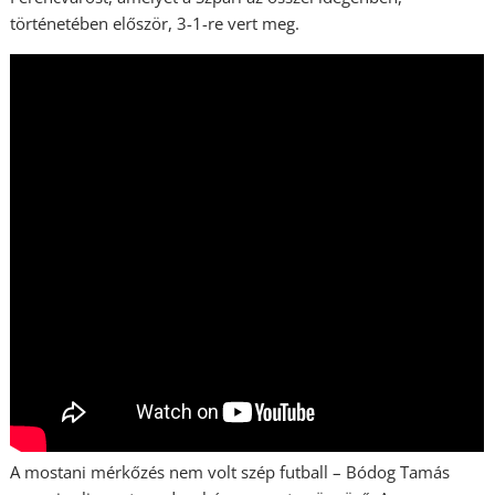
történetében először, 3-1-re vert meg.
A mostani mérkőzés nem volt szép futball – Bódog Tamás