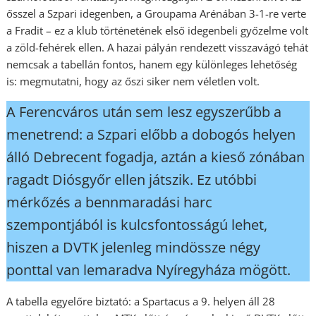
ősszel a Szpari idegenben, a Groupama Arénában 3-1-re verte
a Fradit – ez a klub történetének első idegenbeli győzelme volt
a zöld-fehérek ellen. A hazai pályán rendezett visszavágó tehát
nemcsak a tabellán fontos, hanem egy különleges lehetőség
is: megmutatni, hogy az őszi siker nem véletlen volt.
A Ferencváros után sem lesz egyszerűbb a
menetrend: a Szpari előbb a dobogós helyen
álló Debrecent fogadja, aztán a kieső zónában
ragadt Diósgyőr ellen játszik. Ez utóbbi
mérkőzés a bennmaradási harc
szempontjából is kulcsfontosságú lehet,
hiszen a DVTK jelenleg mindössze négy
ponttal van lemaradva Nyíregyháza mögött.
A tabella egyelőre biztató: a Spartacus a 9. helyen áll 28