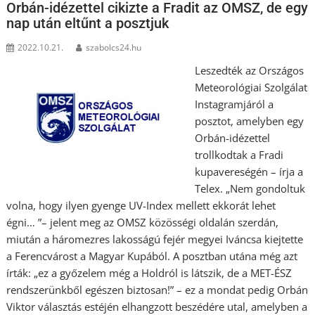
Orbán-idézettel cikizte a Fradit az OMSZ, de egy
nap után eltűnt a posztjuk
2022.10.21.
szabolcs24.hu
Leszedték az Országos
Meteorológiai Szolgálat
Instagramjáról a
posztot, amelyben egy
Orbán-idézettel
trollkodtak a Fradi
kupavereségén – írja a
Telex. „Nem gondoltuk
volna, hogy ilyen gyenge UV-Index mellett ekkorát lehet
égni… ”– jelent meg az OMSZ közösségi oldalán szerdán,
miután a háromezres lakosságú fejér megyei Iváncsa kiejtette
a Ferencvárost a Magyar Kupából. A posztban utána még azt
írták: „ez a győzelem még a Holdról is látszik, de a MET-ÉSZ
rendszerünkből egészen biztosan!” – ez a mondat pedig Orbán
Viktor választás estéjén elhangzott beszédére utal, amelyben a