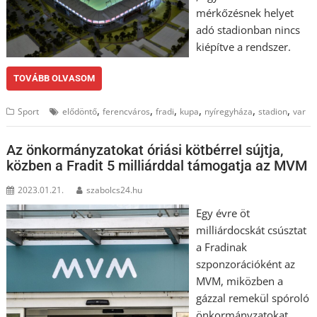
mérkőzésnek helyet
adó stadionban nincs
kiépítve a rendszer.
TOVÁBB OLVASOM
,
,
,
,
,
,
Sport
elődöntő
ferencváros
fradi
kupa
nyíregyháza
stadion
var
Az önkormányzatokat óriási kötbérrel sújtja,
közben a Fradit 5 milliárddal támogatja az MVM
2023.01.21.
szabolcs24.hu
Egy évre öt
milliárdocskát csúsztat
a Fradinak
szponzorációként az
MVM, miközben a
gázzal remekül spóroló
önkormányzatokat