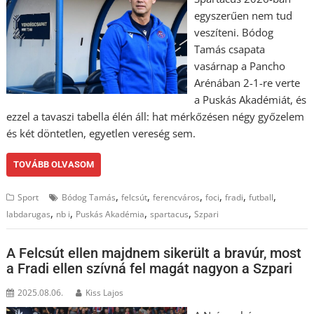
egyszerűen nem tud
veszíteni. Bódog
Tamás csapata
vasárnap a Pancho
Arénában 2-1-re verte
a Puskás Akadémiát, és
ezzel a tavaszi tabella élén áll: hat mérkőzésen négy győzelem
és két döntetlen, egyetlen vereség sem.
TOVÁBB OLVASOM
,
,
,
,
,
,
Sport
Bódog Tamás
felcsút
ferencváros
foci
fradi
futball
,
,
,
,
labdarugas
nb i
Puskás Akadémia
spartacus
Szpari
A Felcsút ellen majdnem sikerült a bravúr, most
a Fradi ellen szívná fel magát nagyon a Szpari
2025.08.06.
Kiss Lajos