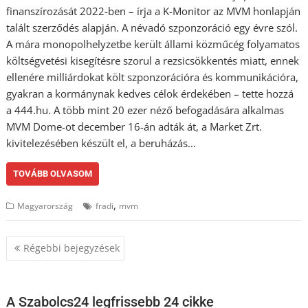
finanszírozását 2022-ben – írja a K-Monitor az MVM honlapján
talált szerződés alapján. A névadó szponzoráció egy évre szól.
A mára monopolhelyzetbe került állami közműcég folyamatos
költségvetési kisegítésre szorul a rezsicsökkentés miatt, ennek
ellenére milliárdokat költ szponzorációra és kommunikációra,
gyakran a kormánynak kedves célok érdekében – tette hozzá
a 444.hu. A több mint 20 ezer néző befogadására alkalmas
MVM Dome-ot december 16-án adták át, a Market Zrt.
kivitelezésében készült el, a beruházás…
TOVÁBB OLVASOM
,
Magyarország
fradi
mvm
Bejegyzés
Régebbi bejegyzések
navigáció
A Szabolcs24 legfrissebb 24 cikke