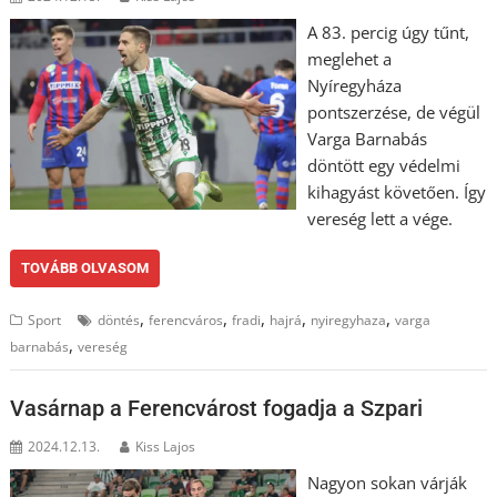
A 83. percig úgy tűnt,
meglehet a
Nyíregyháza
pontszerzése, de végül
Varga Barnabás
döntött egy védelmi
kihagyást követően. Így
vereség lett a vége.
TOVÁBB OLVASOM
,
,
,
,
,
Sport
döntés
ferencváros
fradi
hajrá
nyiregyhaza
varga
,
barnabás
vereség
Vasárnap a Ferencvárost fogadja a Szpari
2024.12.13.
Kiss Lajos
Nagyon sokan várják