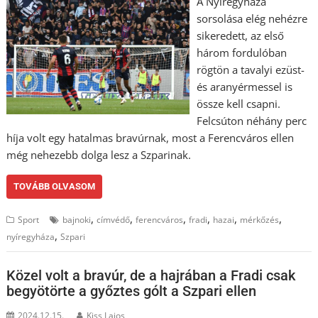
A Nyíregyháza
sorsolása elég nehézre
sikeredett, az első
három fordulóban
rögtön a tavalyi ezüst-
és aranyérmessel is
össze kell csapni.
Felcsúton néhány perc
híja volt egy hatalmas bravúrnak, most a Ferencváros ellen
még nehezebb dolga lesz a Szparinak.
TOVÁBB OLVASOM
,
,
,
,
,
,
Sport
bajnoki
címvédő
ferencváros
fradi
hazai
mérkőzés
,
nyíregyháza
Szpari
Közel volt a bravúr, de a hajrában a Fradi csak
begyötörte a győztes gólt a Szpari ellen
2024.12.15.
Kiss Lajos