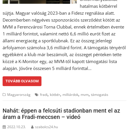
hatalmas kötbérrel
sújtja. Magyar valóság 2023-ban a Fidesz regnálása alatt.
Decemberben négyéves szponzorációs szerződést kötött az
MVM a Ferencvárosi Torna Clubbal, ennek értelmében évente
1 milliárd forintot, valamint nettó 6,6 millió eurót fizet az
állami energiacég a sportklubnak. Ez az összeg jelenlegi
árfolyamon számolva 3,6 milliárd forint. A támogatás tényéről
egyébként a klub már beszámolt, az összeget pénteken tette
közzé a K-Monitor egy, az MVM-től kapott támogatási lista
alapján. Jövőre összesen 5 milliárd forinttal…
TOVÁBB OLVASOM
,
,
,
,
Magyarország
fradi
kötbér
milliárdok
mvm
támogatás
Nahát: éppen a felcsúti stadionban ment el az
áram a Fradi-meccsen – videó
2022.10.23.
szabolcs24.hu