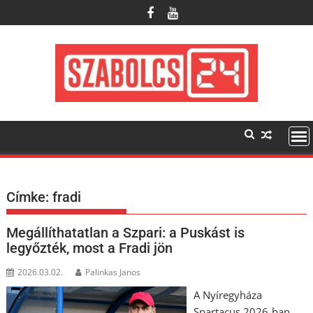
Skip
to
content
Címke:
fradi
Megállíthatatlan a Szpari: a Puskást is
legyőzték, most a Fradi jön
2026.03.02.
Palinkas Janos
A Nyíregyháza
Spartacus 2026-ban