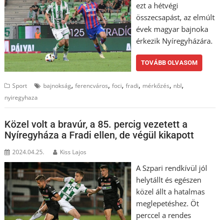
ezt a hétvégi
összecsapást, az elmúlt
évek magyar bajnoka
érkezik Nyíregyházára.
TOVÁBB OLVASOM
,
,
,
,
,
,
Sport
bajnokság
ferencváros
foci
fradi
mérkőzés
nbI
nyiregyhaza
Közel volt a bravúr, a 85. percig vezetett a
Nyíregyháza a Fradi ellen, de végül kikapott
2024.04.25.
Kiss Lajos
A Szpari rendkívül jól
helytállt és egészen
közel állt a hatalmas
meglepetéshez. Öt
perccel a rendes