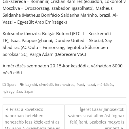
Csíkszereda – Románia) Cristian Ramírez (ecuadori, Lokomotiv
Moszkva – Oroszország, szabadon igazolható), Matheus
Saldanha (Matheus Bonifácio Saldanha Marinho, brazil, Al-
Vaszl – Egyesült Arab Emírségek)
Kölcsönbe távozók: Bolgár Botond (FTC II – Kecskeméti
TE), Isaac Pappoe (ghánai, Dundee United – Skócia), Say
Shadirac (AC Oulu – Finnország, legutóbb kölcsönben
Soroksár SC), Varga Ádám (Debreceni VSC)
A mérkőzés szombaton 20.15-kor kezdődik, várhatóan 8000
néző előtt.
,
,
,
,
,
,
Sport
bajnoki
címvédő
ferencváros
fradi
hazai
mérkőzés
,
nyíregyháza
Szpari
Bejegyzés
Friss: a következő
Ígéret Lázár Jánoséktól:
navigáció
napokban-hetekben
számos vasútállomást fognak
nehezebb lesz közlekedni az
felújítani, Szabolcs megye is
M3-ason Nyíregyháza felé és
érintett