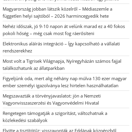
Magyarország jobban látszik közelről – Médiaszemle a
független helyi sajtóból – 2026 harmincegyedik hete
Nehéz időszak, jó 9-10 napon át velünk marad ez a 40 fokos
pokoli hőség – még csak most fog ráerősíteni
Elektronikus aláírás integráció – Így kapcsolható a vállalati
rendszerekhez
Most volt a Tigrisek Világnapja, Nyíregyházán számos fajjal
találkozhatunk az állatparkban
Figyeljünk oda, mert alig néhány nap múlva 130 ezer magyar
ember személyi igazolványa lesz hirtelen használhatatlan
Megszavazták a törvényjavaslatot: jön a Nemzeti
Vagyonvisszaszerzési és Vagyonvédelmi Hivatal
Rengetegen támogatják a szigorítást, változhatnak a
közlekedési szabályok
Elvitte a tisztítótűz: visszavonták az Eddának közpénzből