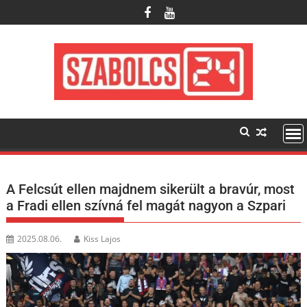
Skip
to
content
A Felcsút ellen majdnem sikerült a bravúr, most
a Fradi ellen szívná fel magát nagyon a Szpari
2025.08.06.
Kiss Lajos