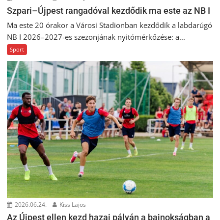
Szpari–Újpest rangadóval kezdődik ma este az NB I
Ma este 20 órakor a Városi Stadionban kezdődik a labdarúgó
NB I 2026–2027-es szezonjának nyitómérkőzése: a...
Sport
2026.06.24.
Kiss Lajos
Az Újpest ellen kezd hazai pályán a bajnokságban a