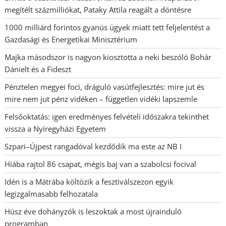
megítélt százmilliókat, Pataky Attila reagált a döntésre
1000 milliárd forintos gyanús ügyek miatt tett feljelentést a
Gazdasági és Energetikai Minisztérium
Majka másodszor is nagyon kiosztotta a neki beszóló Bohár
Dánielt és a Fideszt
Pénztelen megyei foci, dráguló vasútfejlesztés: mire jut és
mire nem jut pénz vidéken – független vidéki lapszemle
Felsőoktatás: igen eredményes felvételi időszakra tekinthet
vissza a Nyíregyházi Egyetem
Szpari–Újpest rangadóval kezdődik ma este az NB I
Hiába rajtol 86 csapat, mégis baj van a szabolcsi focival
Idén is a Mátrába költözik a fesztiválszezon egyik
legizgalmasabb felhozatala
Húsz éve dohányzók is leszoktak a most újrainduló
programban