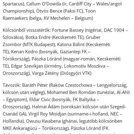
Spartacus), Callum O’Dowda (ír, Cardiff City – Wales/angol
Championship), Ötvös Bence (Paksi FC), Toon
Raemaekers (belga, KV Mechelen – Belgium)
Kölcsönből visszatérők: Fortune Bassey (nigériai, DAC 1904 –
Szlovákia), Botka Endre (Kecskeméti TE), Gruber
Zsombor (MTK Budapest), Katona Bálint (Kecskeméti
TE), Kenan Kodro (bosnyák, Gaziantep FK –
Törökország), Pászka Lóránd (magyar-román, Kecskeméti
TE), Edgar Szevikjan (örmény, Lokomotiv Moszkva –
Oroszország), Varga Zétény (Diósgyőri VTK)
Távozók: Baráth Péter (Raków Czestochowa – Lengyelország,
kölcsön után végleg), Mohamed Ben Romdan (tunéziai, Al-Ahli
– Egyiptom), Eldar Civic (bosnyák, FK Baltyika –
Oroszország), Halmai Ádám (soroksári kölcsön után Szeged-
Csanád GA), Virgil Roy Misidjan (suriname-i-holland, NEC –
Hollandia), Owusu Kwabena (ghánai, legutóbb kölcsönben
MKE Ankaragücü – Törökország), Pászka Lóránd (FK