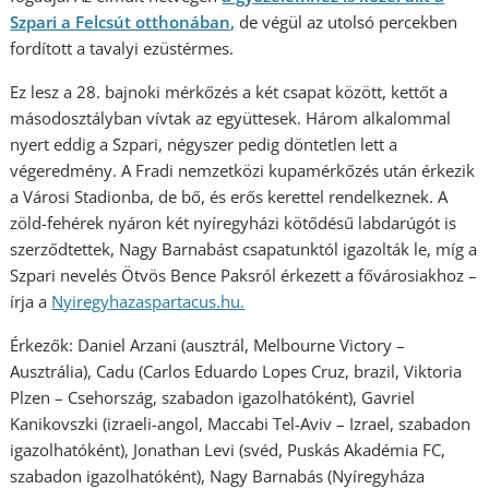
Szpari a Felcsút otthonában,
de végül az utolsó percekben
fordított a tavalyi ezüstérmes.
Ez lesz a 28. bajnoki mérkőzés a két csapat között, kettőt a
másodosztályban vívtak az együttesek. Három alkalommal
nyert eddig a Szpari, négyszer pedig döntetlen lett a
végeredmény. A Fradi nemzetközi kupamérkőzés után érkezik
a Városi Stadionba, de bő, és erős kerettel rendelkeznek. A
zöld-fehérek nyáron két nyíregyházi kötődésű labdarúgót is
szerződtettek, Nagy Barnabást csapatunktól igazolták le, míg a
Szpari nevelés Ötvös Bence Paksról érkezett a fővárosiakhoz –
írja a
Nyiregyhazaspartacus.hu.
Érkezők: Daniel Arzani (ausztrál, Melbourne Victory –
Ausztrália), Cadu (Carlos Eduardo Lopes Cruz, brazil, Viktoria
Plzen – Csehország, szabadon igazolhatóként), Gavriel
Kanikovszki (izraeli-angol, Maccabi Tel-Aviv – Izrael, szabadon
igazolhatóként), Jonathan Levi (svéd, Puskás Akadémia FC,
szabadon igazolhatóként), Nagy Barnabás (Nyíregyháza