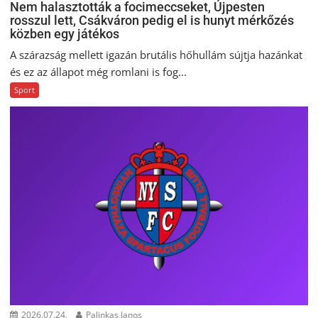
Nem halasztották a focimeccseket, Újpesten
rosszul lett, Csákváron pedig el is hunyt mérkőzés
közben egy játékos
A szárazság mellett igazán brutális hőhullám sújtja hazánkat
és ez az állapot még romlani is fog...
Sport
2026.07.24.
Palinkas Janos