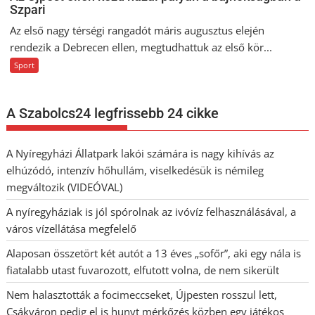
Szpari
Az első nagy térségi rangadót máris augusztus elején
rendezik a Debrecen ellen, megtudhattuk az első kör...
Sport
A Szabolcs24 legfrissebb 24 cikke
A Nyíregyházi Állatpark lakói számára is nagy kihívás az
elhúzódó, intenzív hőhullám, viselkedésük is némileg
megváltozik (VIDEÓVAL)
A nyíregyháziak is jól spórolnak az ivóvíz felhasználásával, a
város vízellátása megfelelő
Alaposan összetört két autót a 13 éves „sofőr”, aki egy nála is
fiatalabb utast fuvarozott, elfutott volna, de nem sikerült
Nem halasztották a focimeccseket, Újpesten rosszul lett,
Csákváron pedig el is hunyt mérkőzés közben egy játékos