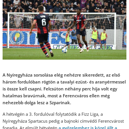
A Nyíregyháza sorsolása elég nehézre sikeredett, az első
három fordulóban rögtön a tavalyi ezüst- és aranyérmessel
is össze kell csapni. Felcsúton néhány perc híja volt egy
hatalmas bravúrnak, most a Ferencváros ellen még
nehezebb dolga lesz a Szparinak.
A hétvégén a 3. fordulóval folytatódik a Fizz Liga, a
Nyíregyháza Spartacus pedig a bajnoki címvédő Ferencvárost
fogadja. Az elmúlt hétvégén
a győzelemhez is közel állt a