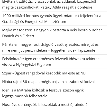
Elvitte a tisztítótűz: visszavonták az Eddának közpénzből
megítélt százmilliókat, Pataky Attila reagált a döntésre
1000 milliárd forintos gyanús ügyek miatt tett feljelentést a
Gazdasági és Energetikai Minisztérium
Majka másodszor is nagyon kiosztotta a neki beszóló Bohár
Dánielt és a Fideszt
Pénztelen megyei foci, dráguló vasútfejlesztés: mire jut és
mire nem jut pénz vidéken – független vidéki lapszemle
Felsőoktatás: igen eredményes felvételi időszakra tekinthet
vissza a Nyíregyházi Egyetem
Szpari–Újpest rangadóval kezdődik ma este az NB I
Hiába rajtol 86 csapat, mégis baj van a szabolcsi focival
Idén is a Mátrába költözik a fesztiválszezon egyik
legizgalmasabb felhozatala
Húsz éve dohányzók is leszoktak a most újrainduló