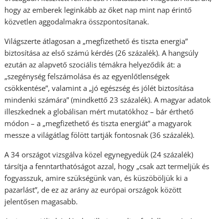
hogy az emberek leginkább az őket nap mint nap érintő
közvetlen aggodalmakra összpontosítanak.
Világszerte átlagosan a „megfizethető és tiszta energia”
biztosítása az első számú kérdés (26 százalék). A hangsúly
ezután az alapvető szociális témákra helyeződik át: a
„szegénység felszámolása és az egyenlőtlenségek
csökkentése”, valamint a „jó egészség és jólét biztosítása
mindenki számára” (mindkettő 23 százalék). A magyar adatok
illeszkednek a globálisan mért mutatókhoz – bár érthető
módon – a „megfizethető és tiszta energiát” a magyarok
messze a világátlag fölött tartják fontosnak (36 százalék).
A 34 országot vizsgálva közel egynegyedük (24 százalék)
társítja a fenntarthatóságot azzal, hogy „csak azt termeljük és
fogyasszuk, amire szükségünk van, és küszöböljük ki a
pazarlást”, de ez az arány az európai országok között
jelentősen magasabb.