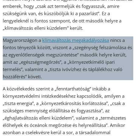
emberek, hogy „csak azt termeljük és fogyasszuk, amire
szükségünk van, és küszöböljük ki a pazarlást”. Ez a
lengyeleknél is fontos szempont, de ott második helyre a
„klímaváltozás elleni küzdelem” került.
Magyarországon a
klímaváltozás megakadályozása
nincs a
fontos tényezők között, viszont a „szegénység felszámolása és
az egyenlőtlenségek megszüntetése” második helyre került,
amit az „egészségmegőrzés”, a „környezetkímélő ipari
termelés”, valamint a „tiszta ivóvízhez és táplálékhoz való
hozzáférés” követi.
A közvélekedés szerint a „fenntarthatóság” inkább a
környezetvédelmi intézkedésekhez kapcsolódik, amilyen a
„tiszta energia”, a „környezetkárosítás korlátozása”, „csak a
szükséges mennyiség előállítása és fogyasztása”, az
„éghajlatváltozás elleni küzdelem”, valamint a „természetes
élőhelyek és óceánok megőrzése és helyreállítása”. Amikor
azonban a cselekvésre kerül a sor, a társadalommal