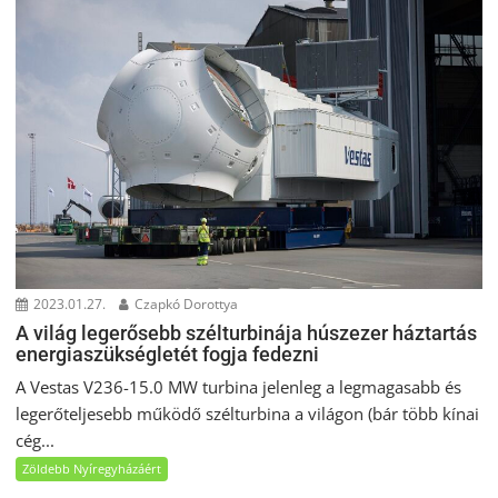
2023.01.27.
Czapkó Dorottya
A világ legerősebb szélturbinája húszezer háztartás
energiaszükségletét fogja fedezni
A Vestas V236-15.0 MW turbina jelenleg a legmagasabb és
legerőteljesebb működő szélturbina a világon (bár több kínai
cég...
Zöldebb Nyíregyházáért