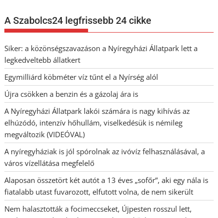
A Szabolcs24 legfrissebb 24 cikke
Siker: a közönségszavazáson a Nyíregyházi Állatpark lett a
legkedveltebb állatkert
Egymilliárd köbméter víz tűnt el a Nyírség alól
Újra csökken a benzin és a gázolaj ára is
A Nyíregyházi Állatpark lakói számára is nagy kihívás az
elhúzódó, intenzív hőhullám, viselkedésük is némileg
megváltozik (VIDEÓVAL)
A nyíregyháziak is jól spórolnak az ivóvíz felhasználásával, a
város vízellátása megfelelő
Alaposan összetört két autót a 13 éves „sofőr”, aki egy nála is
fiatalabb utast fuvarozott, elfutott volna, de nem sikerült
Nem halasztották a focimeccseket, Újpesten rosszul lett,