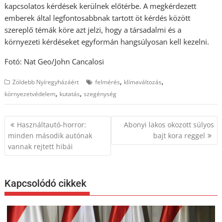
kapcsolatos kérdések kerülnek előtérbe. A megkérdezett
emberek által legfontosabbnak tartott öt kérdés között
szereplő témák köre azt jelzi, hogy a társadalmi és a
környezeti kérdéseket egyformán hangsúlyosan kell kezelni.
Fotó: Nat Geo/John Cancalosi
,
,
Zöldebb Nyíregyházáért
felmérés
klímaváltozás
,
,
környezetvédelem
kutatás
szegénység
Bejegyzés
Használtautó-horror:
Abonyi lakos okozott súlyos
navigáció
minden második autónak
bajt kora reggel
vannak rejtett hibái
Kapcsolódó cikkek