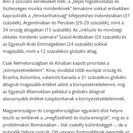
Ami a szociális kérdéseket illeti, a „teljes foglalkoztatás és
tisztességes munka mindenkinek” témaköre sokkal erősebben
kapcsolódik a „fenntarthatóság” kifejezéshez Indonéziában (37
százalék), Argentínában és Peruban (29-29 százalék), mint a
34 ország átlagában (15 százalék). Az „inkluzív és minőségi
oktatás mindenki számára” Szaúd-Arábiában (29 százalék) és
az Egyesült Arab Emírségekben (24 százalék) sokkal
magasabb, mint a 12 százalékos globális átlag.
Csak Németországban és Kínában kapott prioritást a
„környezetvédelem”. Kína, továbbá több európai ország és
Brazília, Kolumbia, valamint Kanada a 31 százalékos globális
átlagnál magasabb értéket adott a környezetvédelemre, míg
az Egyesült Államokban például a globális átlagnál
alacsonyabb értéket tulajdonítanak a környezetvédelemnek.
Magyarországon és Lengyelországban egyaránt első helyre
teszik az emberek a „megfizethető és tiszta energiát”, míg ez a
problémakör Romániában – bár csekély különbséggel –, de a
második helyre szorult. Ott ugyanis fontosabbnak nevezték az