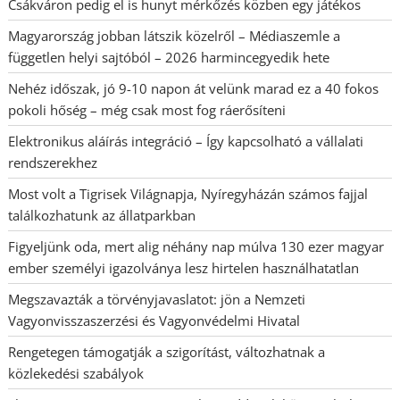
Csákváron pedig el is hunyt mérkőzés közben egy játékos
Magyarország jobban látszik közelről – Médiaszemle a
független helyi sajtóból – 2026 harmincegyedik hete
Nehéz időszak, jó 9-10 napon át velünk marad ez a 40 fokos
pokoli hőség – még csak most fog ráerősíteni
Elektronikus aláírás integráció – Így kapcsolható a vállalati
rendszerekhez
Most volt a Tigrisek Világnapja, Nyíregyházán számos fajjal
találkozhatunk az állatparkban
Figyeljünk oda, mert alig néhány nap múlva 130 ezer magyar
ember személyi igazolványa lesz hirtelen használhatatlan
Megszavazták a törvényjavaslatot: jön a Nemzeti
Vagyonvisszaszerzési és Vagyonvédelmi Hivatal
Rengetegen támogatják a szigorítást, változhatnak a
közlekedési szabályok