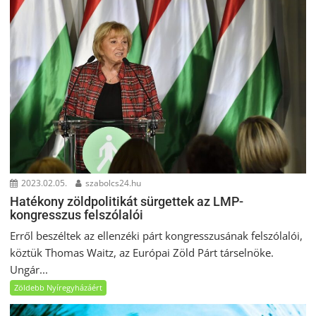
2023.02.05.
szabolcs24.hu
Hatékony zöldpolitikát sürgettek az LMP-
kongresszus felszólalói
Erről beszéltek az ellenzéki párt kongresszusának felszólalói,
köztük Thomas Waitz, az Európai Zöld Párt társelnöke.
Ungár...
Zöldebb Nyíregyházáért