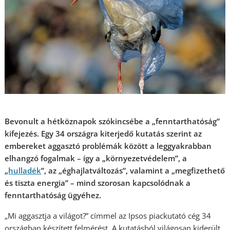
Bevonult a hétköznapok szókincsébe a „fenntarthatóság”
kifejezés. Egy 34 országra kiterjedő kutatás szerint az
embereket aggasztó problémák között a leggyakrabban
elhangzó fogalmak – így a „környezetvédelem”, a
„
hulladék
”, az „éghajlatváltozás”, valamint a „megfizethető
és tiszta energia” – mind szorosan kapcsolódnak a
fenntarthatóság ügyéhez.
„Mi aggasztja a világot?” címmel az Ipsos piackutató cég 34
országban készített felmérést. A kutatásból világosan kiderült,