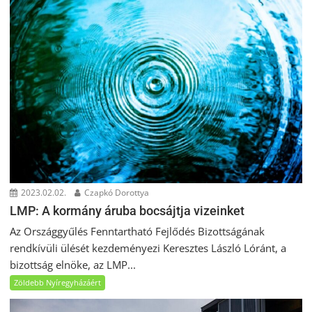
2023.02.02.
Czapkó Dorottya
LMP: A kormány áruba bocsájtja vizeinket
Az Országgyűlés Fenntartható Fejlődés Bizottságának
rendkívüli ülését kezdeményezi Keresztes László Lóránt, a
bizottság elnöke, az LMP...
Zöldebb Nyíregyházáért