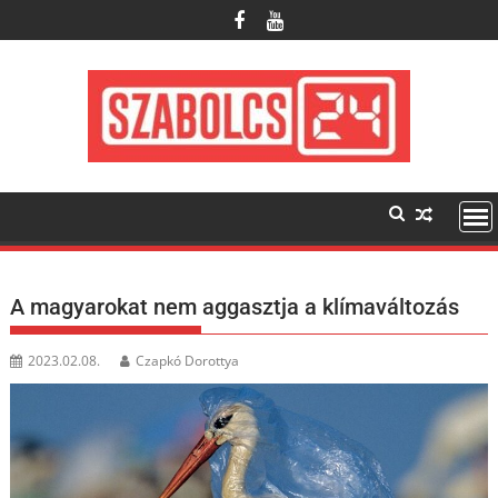
Skip
to
content
A magyarokat nem aggasztja a klímaváltozás
2023.02.08.
Czapkó Dorottya