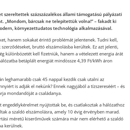
et szereltettek százszázalékos állami támogatású pályázati
t. „Mondom, bárcsak ne telepítettük volna!” – fakadt ki
modern, környezettudatos technológia alkalmazásával.
et, hanem sokakat érintő problémát jelentenek. Tudni kell,
zerződéseket, bruttó elszámolásba kerültek. Ez azt jelenti,
g különbözetét kell fizetniük, hanem a vételezett energia árát
hálózatba betáplált energiát mindössze 4,39 Ft/kWh áron
tán leghamarabb csak 45 nappal kezdik csak utalni az
nyiért is adják el nekünk? Ennek nagyjából a tízszereséért – és
 zárja mondandóját a családanya.
 engedélykérelmet nyújtottak be, és csatlakoztak a hálózathoz
ltak a szaldó elszámolásra, amely 10 évig érvényben marad.
artási méretű kiserőművek számára már nem elérhető a szaldó
a kerülnek.