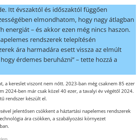
e. Itt évszaktól és időszaktól függően
sszességében elmondhatom, hogy nagy átlagban
Wh energiát – és akkor ezen még nincs haszon.
 napelemes rendszerek telepítésén
rek ára harmadára esett vissza az elmúlt
, hogy érdemes beruházni” – tette hozzá a
nt, a kereslet viszont nem nőtt. 2023-ban még csaknem 85 ezer
ám 2024-ben már csak közel 40 ezer, a tavalyi év végétől 2024.
ű rendszer készült el.
tésével jelentősen csökkent a háztartási napelemes rendszerek
technológia ára csökken, a szabályozási környezet
ásban.
elem