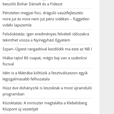
beszóló Bohár Dánielt és a Fideszt
Pénztelen megyei foci, dráguló vasútfejlesztés:
mire jut és mire nem jut pénz vidéken – független
vidéki lapszemle
Felsőoktatás: igen eredményes felvételi időszakra
tekinthet vissza a Nyíregyházi Egyetem
Szpari–Újpest rangadóval kezdődik ma este az NB I
Hiába rajtol 86 csapat, mégis baj van a szabolcsi
focival
Idén is a Mátrába költözik a fesztiválszezon egyik
legizgalmasabb felhozatala
Húsz éve dohányzók is leszoktak a most újrainduló
programban
Közoktatás: A miniszter megtalálta a Klebelsberg
Központ új vezetőjét