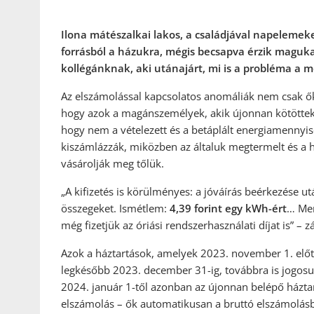
Ilona mátészalkai lakos, a családjával napelemek
forrásból a házukra, mégis becsapva érzik maguka
kollégánknak, aki utánajárt, mi is a probléma a 
Az elszámolással kapcsolatos anomáliák nem csak ők
hogy azok a magánszemélyek, akik újonnan kötöttek s
hogy nem a vételezett és a betáplált energiamennyisé
kiszámlázzák, miközben az általuk megtermelt és a 
vásárolják meg tőlük.
„A kifizetés is körülményes: a jóváírás beérkezése u
összegeket. Ismétlem:
4,39 forint egy kWh-ért
… Men
még fizetjük az óriási rendszerhasználati díjat is” –
Azok a háztartások, amelyek 2023. november 1. előtt
legkésőbb 2023. december 31-ig, továbbra is jogosu
2024. január 1-től azonban az újonnan belépő házt
elszámolás – ők automatikusan a bruttó elszámolásb