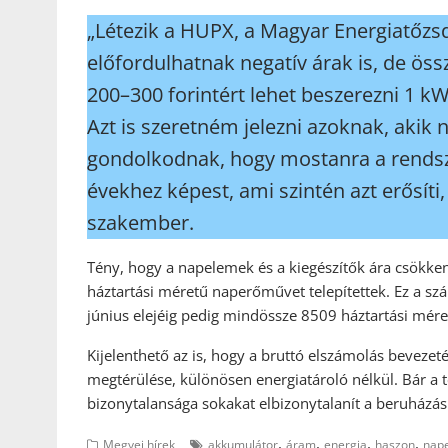
„Létezik a HUPX, a Magyar Energiatőzsd
előfordulhatnak negatív árak is, de ö
200–300 forintért lehet beszerezni 1 k
Azt is szeretném jelezni azoknak, akik
gondolkodnak, hogy mostanra a rendsze
évekhez képest, ami szintén azt erősíti
szakember.
Tény, hogy a napelemek és a kiegészítők ára csökke
háztartási méretű naperőművet telepítettek. Ez a sz
június elejéig pedig mindössze 8509 háztartási méret
Kijelenthető az is, hogy a bruttó elszámolás beveze
megtérülése, különösen energiatároló nélkül. Bár a 
bizonytalansága sokakat elbizonytalanít a beruház
,
,
,
,
Megyei hírek
akkumulátor
áram
energia
haszon
nap