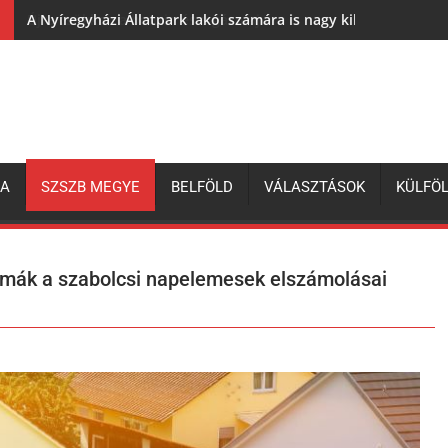
A Nyíregyházi Állatpark lakói számára is nagy kihívás az elh
ZA
SZSZB MEGYE
BELFÖLD
VÁLASZTÁSOK
KÜLFÖ
lémák a szabolcsi napelemesek elszámolásai