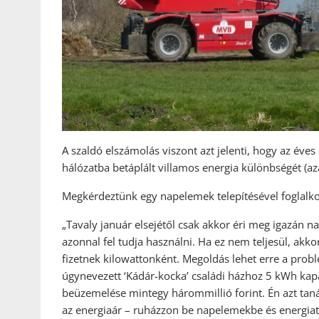
A szaldó elszámolás viszont azt jelenti, hogy az éves
hálózatba betáplált villamos energia különbségét (azaz 
Megkérdeztünk egy napelemek telepítésével foglalkozó
„Tavaly január elsejétől csak akkor éri meg igazán n
azonnal fel tudja használni. Ha ez nem teljesül, akko
fizetnek kilowattonként. Megoldás lehet erre a probl
úgynevezett ‘Kádár-kocka’ családi házhoz 5 kWh kapa
beüzemelése mintegy hárommillió forint. Én azt ta
az energiaár – ruházzon be napelemekbe és energiat