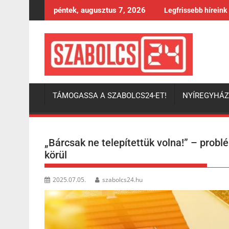
Skip
péntek, augusztus 7, 2026
Legfrissebb híreink
to
content
TÁMOGASSA A SZABOLCS24-ET!
NYÍREGYHÁ
„Bárcsak ne telepítettük volna!” – prob
körül
2025.07.05.
szabolcs24.hu