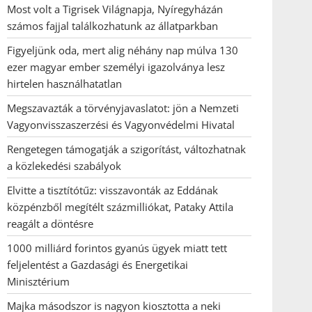
Most volt a Tigrisek Világnapja, Nyíregyházán
számos fajjal találkozhatunk az állatparkban
Figyeljünk oda, mert alig néhány nap múlva 130
ezer magyar ember személyi igazolványa lesz
hirtelen használhatatlan
Megszavazták a törvényjavaslatot: jön a Nemzeti
Vagyonvisszaszerzési és Vagyonvédelmi Hivatal
Rengetegen támogatják a szigorítást, változhatnak
a közlekedési szabályok
Elvitte a tisztítótűz: visszavonták az Eddának
közpénzből megítélt százmilliókat, Pataky Attila
reagált a döntésre
1000 milliárd forintos gyanús ügyek miatt tett
feljelentést a Gazdasági és Energetikai
Minisztérium
Majka másodszor is nagyon kiosztotta a neki