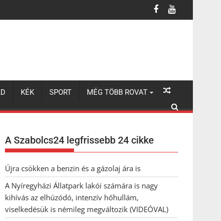
úzódó, intenzív hőhullám, viselkedésük is némileg megváltozik (VI
LD
KÉK
SPORT
MÉG TÖBB ROVAT
A Szabolcs24 legfrissebb 24 cikke
Újra csökken a benzin és a gázolaj ára is
A Nyíregyházi Állatpark lakói számára is nagy
kihívás az elhúzódó, intenzív hőhullám,
viselkedésük is némileg megváltozik (VIDEÓVAL)