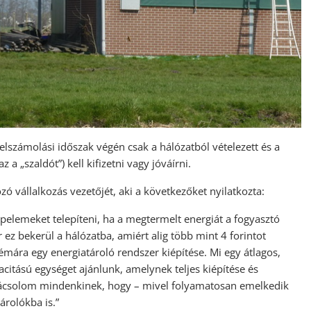
 elszámolási időszak végén csak a hálózatból vételezett és a
a „szaldót”) kell kifizetni vagy jóváírni.
 vállalkozás vezetőjét, aki a következőket nyilatkozta:
apelemeket telepíteni, ha a megtermelt energiát a fogyasztó
r ez bekerül a hálózatba, amiért alig több mint 4 forintot
émára egy energiatároló rendszer kiépítése. Mi egy átlagos,
citású egységet ajánlunk, amelynek teljes kiépítése és
nácsolom mindenkinek, hogy – mivel folyamatosan emelkedik
árolókba is.”