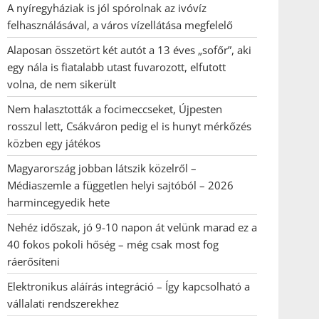
A nyíregyháziak is jól spórolnak az ivóvíz
felhasználásával, a város vízellátása megfelelő
Alaposan összetört két autót a 13 éves „sofőr”, aki
egy nála is fiatalabb utast fuvarozott, elfutott
volna, de nem sikerült
Nem halasztották a focimeccseket, Újpesten
rosszul lett, Csákváron pedig el is hunyt mérkőzés
közben egy játékos
Magyarország jobban látszik közelről –
Médiaszemle a független helyi sajtóból – 2026
harmincegyedik hete
Nehéz időszak, jó 9-10 napon át velünk marad ez a
40 fokos pokoli hőség – még csak most fog
ráerősíteni
Elektronikus aláírás integráció – Így kapcsolható a
vállalati rendszerekhez