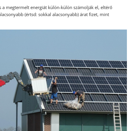
s a megtermelt energiát külön-külön számolják el, eltérő
alacsonyabb (értsd: sokkal alacsonyabb) árat fizet, mint