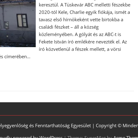
keresztül. A Tüskevár ABC melletti fészekbe
2020-tól Kele, Charlie egyik fiókája, ismét a
tavasz első hírnökeként vette birtokba a
családi fészket – áll a község
közleményében. A gólyát és az ABC-t is
Fekete István író emlékére nevezték el. Az
író közvetlenül a fészek mellett, a vörsi
lés címerében…
élyegyenlőség és Fenntarthatóság Egyesület | Copyright © Minden 
oudly powered by WordPress
|
Theme: SuperMag by
Acme Them