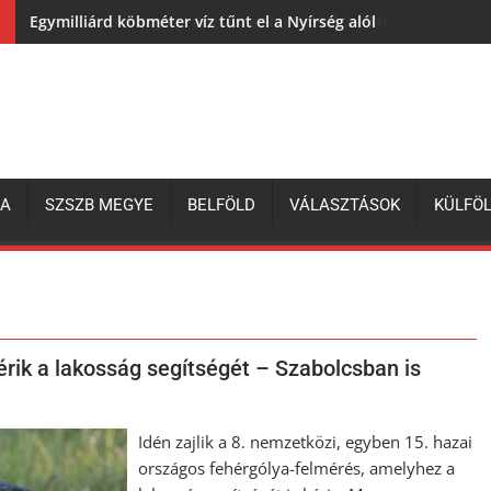
Egymilliárd köbméter víz tűnt el a Nyírség alól
ZA
SZSZB MEGYE
BELFÖLD
VÁLASZTÁSOK
KÜLFÖ
rik a lakosság segítségét – Szabolcsban is
Idén zajlik a 8. nemzetközi, egyben 15. hazai
országos fehérgólya-felmérés, amelyhez a