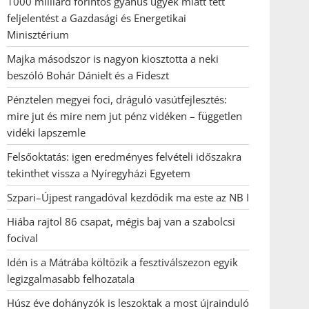
1000 milliárd forintos gyanús ügyek miatt tett
feljelentést a Gazdasági és Energetikai
Minisztérium
Majka másodszor is nagyon kiosztotta a neki
beszóló Bohár Dánielt és a Fideszt
Pénztelen megyei foci, dráguló vasútfejlesztés:
mire jut és mire nem jut pénz vidéken – független
vidéki lapszemle
Felsőoktatás: igen eredményes felvételi időszakra
tekinthet vissza a Nyíregyházi Egyetem
Szpari–Újpest rangadóval kezdődik ma este az NB I
Hiába rajtol 86 csapat, mégis baj van a szabolcsi
focival
Idén is a Mátrába költözik a fesztiválszezon egyik
legizgalmasabb felhozatala
Húsz éve dohányzók is leszoktak a most újrainduló