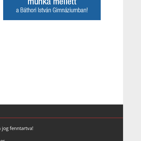
jog fenntartva!
es