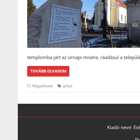
templomba járt az úrnapi misére, ráadásul a telepü
TOVÁBB OLVASOM
Négylábúak
gólya
Kiadó neve: Es
Pr