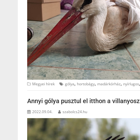
,
,
,
Megyei hírek
gólya
hortobágy
madárkórház
nyírlugos
Annyi gólya pusztul el itthon a villanyos
2022.09.04.
szabolcs24.hu