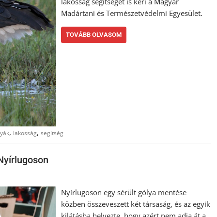
lakosság segítségét is kéri a Magyar
Madártani és Természetvédelmi Egyesület.
TOVÁBB OLVASOM
,
,
lyák
lakosság
segítség
Nyírlugoson
Nyírlugoson egy sérült gólya mentése
közben összeveszett két társaság, és az egyik
kilátásba helyezte, hogy azért nem adja át a