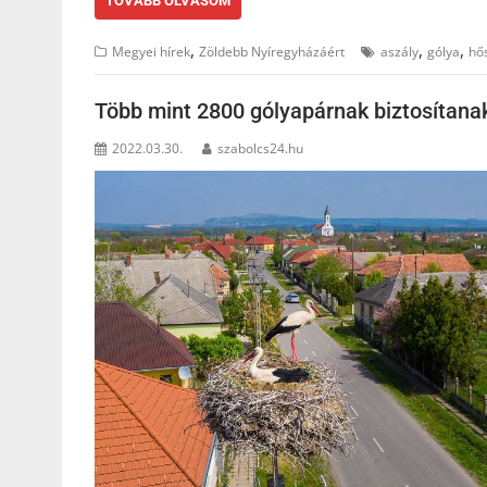
TOVÁBB OLVASOM
,
,
,
Megyei hírek
Zöldebb Nyíregyházáért
aszály
gólya
hő
Több mint 2800 gólyapárnak biztosítanak
2022.03.30.
szabolcs24.hu