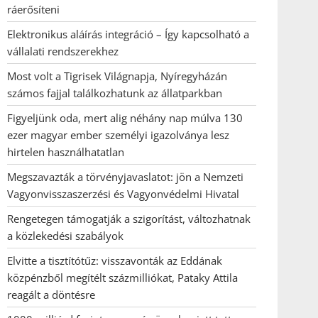
ráerősíteni
Elektronikus aláírás integráció – Így kapcsolható a
vállalati rendszerekhez
Most volt a Tigrisek Világnapja, Nyíregyházán
számos fajjal találkozhatunk az állatparkban
Figyeljünk oda, mert alig néhány nap múlva 130
ezer magyar ember személyi igazolványa lesz
hirtelen használhatatlan
Megszavazták a törvényjavaslatot: jön a Nemzeti
Vagyonvisszaszerzési és Vagyonvédelmi Hivatal
Rengetegen támogatják a szigorítást, változhatnak
a közlekedési szabályok
Elvitte a tisztítótűz: visszavonták az Eddának
közpénzből megítélt százmilliókat, Pataky Attila
reagált a döntésre