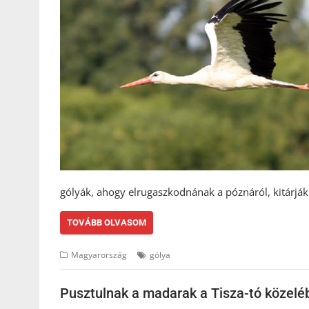
gólyák, ahogy elrugaszkodnának a póznáról, kitárjá
TOVÁBB OLVASOM
Magyarország
gólya
Pusztulnak a madarak a Tisza-tó közelé