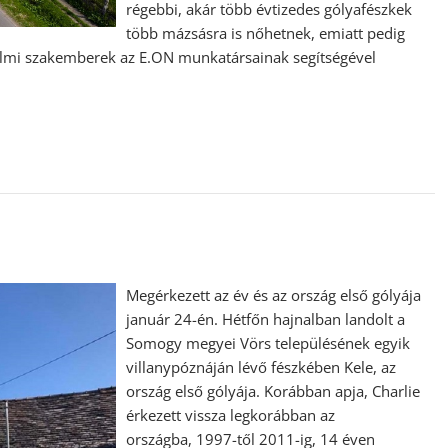
régebbi, akár több évtizedes gólyafészkek
több mázsásra is nőhetnek, emiatt pedig
elmi szakemberek az E.ON munkatársainak segítségével
Megérkezett az év és az ország első gólyája
január 24-én. Hétfőn hajnalban landolt a
Somogy megyei Vörs településének egyik
villanypóznáján lévő fészkében Kele, az
ország első gólyája. Korábban apja, Charlie
érkezett vissza legkorábban az
országba, 1997-től 2011-ig, 14 éven