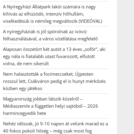
A Nyíregyházi Állatpark lakói számára is nagy
kihívás az elhúzódó, intenzív hőhullám,
viselkedésük is némileg megváltozik (VIDEÓVAL)
A nyíregyháziak is jól spórolnak az ivóvíz
felhasználásával, a város vízellátása megfelelő
Alaposan összetört két autót a 13 éves „sofőr”, aki
egy nála is fiatalabb utast fuvarozott, elfutott
volna, de nem sikerült
Nem halasztották a focimeccseket, Újpesten
rosszul lett, Csákváron pedig el is hunyt mérkőzés
közben egy játékos
Magyarország jobban látszik közelről –
Médiaszemle a független helyi sajtóból – 2026
harmincegyedik hete
Nehéz időszak, jó 9-10 napon át velünk marad ez a
40 fokos pokoli hőség – még csak most fog