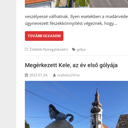
veszélyessé válhatnak. Ilyen esetekben a madárvéd
úgynevezett fészekkönnyítést végeznek, hogy…
TOVÁBB OLVASOM
Zöldebb Nyíregyházáért
gólya
Megérkezett Kele, az év első gólyája
2022.01.24.
szabolcs24.hu