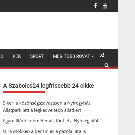
LD
KÉK
SPORT
MÉG TÖBB ROVAT
A Szabolcs24 legfrissebb 24 cikke
Siker: a közönségszavazáson a Nyíregyházi
Állatpark lett a legkedveltebb állatkert
Egymilliárd köbméter víz tűnt el a Nyírség alól
Újra csökken a benzin és a gázolaj ára is