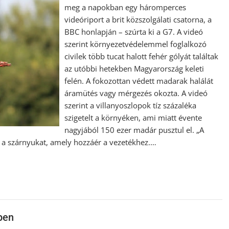
meg a napokban egy háromperces
videóriport a brit közszolgálati csatorna, a
BBC honlapján – szúrta ki a G7. A videó
szerint környezetvédelemmel foglalkozó
civilek több tucat halott fehér gólyát találtak
az utóbbi hetekben Magyarország keleti
felén. A fokozottan védett madarak halálát
áramütés vagy mérgezés okozta. A videó
szerint a villanyoszlopok tíz százaléka
szigetelt a környéken, ami miatt évente
nagyjából 150 ezer madár pusztul el. „A
k a szárnyukat, amely hozzáér a vezetékhez.…
ben