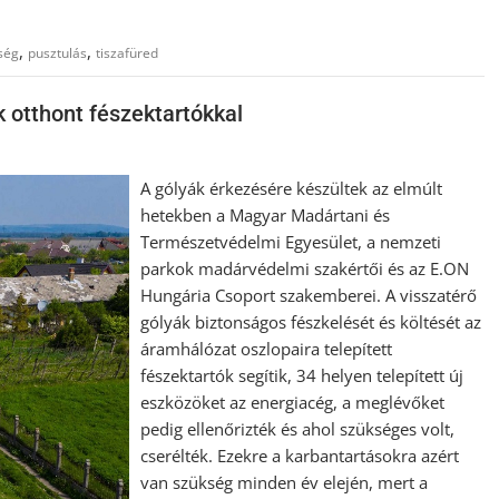
,
,
ség
pusztulás
tiszafüred
 otthont fészektartókkal
A gólyák érkezésére készültek az elmúlt
hetekben a Magyar Madártani és
Természetvédelmi Egyesület, a nemzeti
parkok madárvédelmi szakértői és az E.ON
Hungária Csoport szakemberei. A visszatérő
gólyák biztonságos fészkelését és költését az
áramhálózat oszlopaira telepített
fészektartók segítik, 34 helyen telepített új
eszközöket az energiacég, a meglévőket
pedig ellenőrizték és ahol szükséges volt,
cserélték. Ezekre a karbantartásokra azért
van szükség minden év elején, mert a