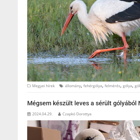
,
,
,
,
Megyei hírek
állomány
fehérgólya
felmérés
gólya
gó
Mégsem készült leves a sérült gólyából 
2024.04.29.
Czapkó Dorottya