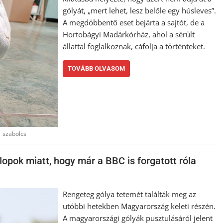
gólyát, „mert lehet, lesz belőle egy húsleves”.
A megdöbbentő eset bejárta a sajtót, de a
Hortobágyi Madárkórház, ahol a sérült
állattal foglalkoznak, cáfolja a történteket.
TOVÁBB OLVASOM
,
szabolcs
zlopok miatt, hogy már a BBC is forgatott róla
Rengeteg gólya tetemét találták meg az
utóbbi hetekben Magyarország keleti részén.
A magyarországi gólyák pusztulásáról jelent