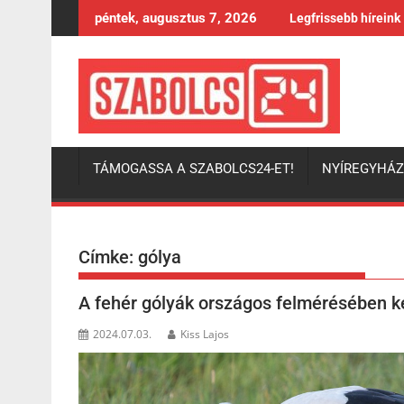
Skip
péntek, augusztus 7, 2026
Legfrissebb híreink
to
content
TÁMOGASSA A SZABOLCS24-ET!
NYÍREGYHÁ
Címke:
gólya
A fehér gólyák országos felmérésében ké
2024.07.03.
Kiss Lajos