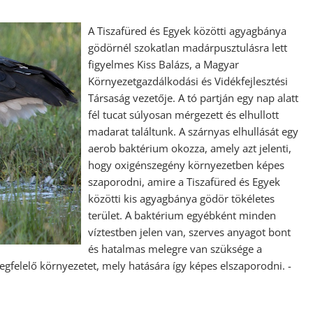
A Tiszafüred és Egyek közötti agyagbánya
gödörnél szokatlan madárpusztulásra lett
figyelmes Kiss Balázs, a Magyar
Környezetgazdálkodási és Vidékfejlesztési
Társaság vezetője. A tó partján egy nap alatt
fél tucat súlyosan mérgezett és elhullott
madarat találtunk. A szárnyas elhullását egy
aerob baktérium okozza, amely azt jelenti,
hogy oxigénszegény környezetben képes
szaporodni, amire a Tiszafüred és Egyek
közötti kis agyagbánya gödör tökéletes
terület. A baktérium egyébként minden
víztestben jelen van, szerves anyagot bont
és hatalmas melegre van szüksége a
gfelelő környezetet, mely hatására így képes elszaporodni. -