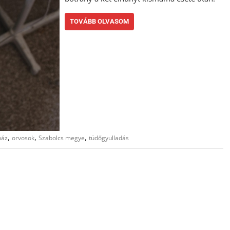
TOVÁBB OLVASOM
,
,
,
ház
orvosok
Szabolcs megye
tüdőgyulladás