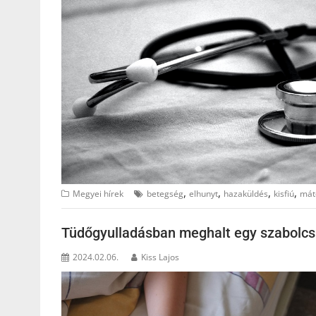
,
,
,
,
Megyei hírek
betegség
elhunyt
hazaküldés
kisfiú
mát
Tüdőgyulladásban meghalt egy szabolcsi k
2024.02.06.
Kiss Lajos