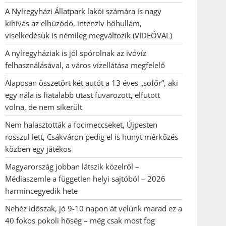
A Nyíregyházi Állatpark lakói számára is nagy
kihívás az elhúzódó, intenzív hőhullám,
viselkedésük is némileg megváltozik (VIDEÓVAL)
A nyíregyháziak is jól spórolnak az ivóvíz
felhasználásával, a város vízellátása megfelelő
Alaposan összetört két autót a 13 éves „sofőr”, aki
egy nála is fiatalabb utast fuvarozott, elfutott
volna, de nem sikerült
Nem halasztották a focimeccseket, Újpesten
rosszul lett, Csákváron pedig el is hunyt mérkőzés
közben egy játékos
Magyarország jobban látszik közelről –
Médiaszemle a független helyi sajtóból – 2026
harmincegyedik hete
Nehéz időszak, jó 9-10 napon át velünk marad ez a
40 fokos pokoli hőség – még csak most fog