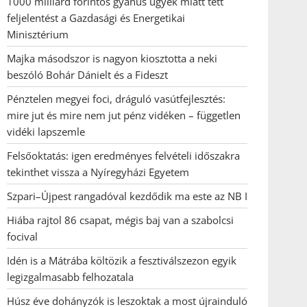
1000 milliárd forintos gyanús ügyek miatt tett
feljelentést a Gazdasági és Energetikai
Minisztérium
Majka másodszor is nagyon kiosztotta a neki
beszóló Bohár Dánielt és a Fideszt
Pénztelen megyei foci, dráguló vasútfejlesztés:
mire jut és mire nem jut pénz vidéken – független
vidéki lapszemle
Felsőoktatás: igen eredményes felvételi időszakra
tekinthet vissza a Nyíregyházi Egyetem
Szpari–Újpest rangadóval kezdődik ma este az NB I
Hiába rajtol 86 csapat, mégis baj van a szabolcsi
focival
Idén is a Mátrába költözik a fesztiválszezon egyik
legizgalmasabb felhozatala
Húsz éve dohányzók is leszoktak a most újrainduló