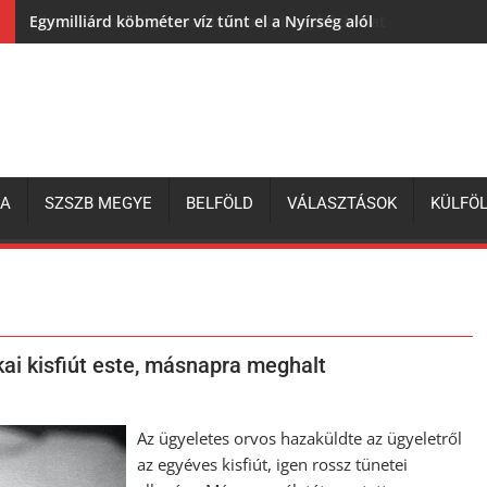
Egymilliárd köbméter víz tűnt el a Nyírség alól
ZA
SZSZB MEGYE
BELFÖLD
VÁLASZTÁSOK
KÜLFÖ
ai kisfiút este, másnapra meghalt
Az ügyeletes orvos hazaküldte az ügyeletről
az egyéves kisfiút, igen rossz tünetei