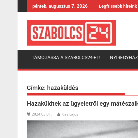
Skip
péntek, augusztus 7, 2026
Legfrissebb híreink
to
content
TÁMOGASSA A SZABOLCS24-ET!
NYÍREGYHÁ
Címke:
hazaküldés
Hazaküldtek az ügyeletről egy mátészalk
2024.03.01.
Kiss Lajos