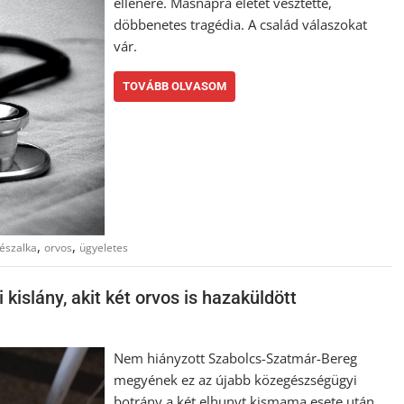
ellenére. Másnapra életét vesztette,
döbbenetes tragédia. A család válaszokat
vár.
TOVÁBB OLVASOM
,
,
észalka
orvos
ügyeletes
islány, akit két orvos is hazaküldött
Nem hiányzott Szabolcs-Szatmár-Bereg
megyének ez az újabb közegészségügyi
botrány a két elhunyt kismama esete után.