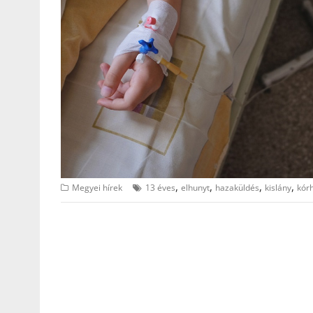
,
,
,
,
Megyei hírek
13 éves
elhunyt
hazaküldés
kislány
kór