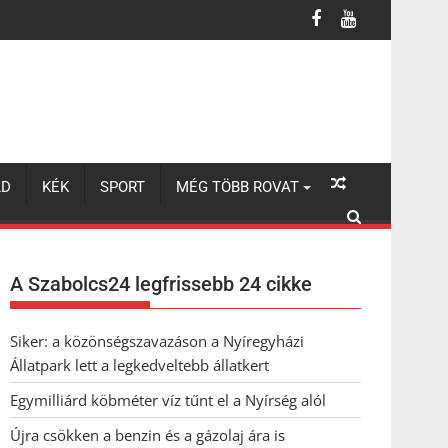
LD
KÉK
SPORT
MÉG TÖBB ROVAT
A Szabolcs24 legfrissebb 24 cikke
Siker: a közönségszavazáson a Nyíregyházi
Állatpark lett a legkedveltebb állatkert
Egymilliárd köbméter víz tűnt el a Nyírség alól
Újra csökken a benzin és a gázolaj ára is