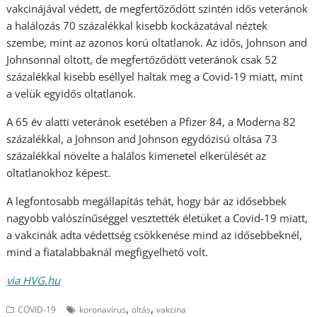
vakcinájával védett, de megfertőződött szintén idős veteránok
a halálozás 70 százalékkal kisebb kockázatával néztek
szembe, mint az azonos korú oltatlanok. Az idős, Johnson and
Johnsonnal oltott, de megfertőződött veteránok csak 52
százalékkal kisebb eséllyel haltak meg a Covid-19 miatt, mint
a velük egyidős oltatlanok.
A 65 év alatti veteránok esetében a Pfizer 84, a Moderna 82
százalékkal, a Johnson and Johnson egydózisú oltása 73
százalékkal növelte a halálos kimenetel elkerülését az
oltatlanokhoz képest.
A legfontosabb megállapítás tehát, hogy bár az idősebbek
nagyobb valószínűséggel vesztették életüket a Covid-19 miatt,
a vakcinák adta védettség csökkenése mind az idősebbeknél,
mind a fiatalabbaknál megfigyelhető volt.
via HVG.hu
,
,
COVID-19
koronavírus
oltás
vakcina