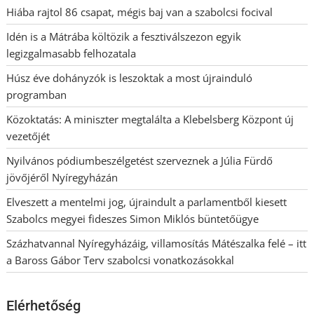
Hiába rajtol 86 csapat, mégis baj van a szabolcsi focival
Idén is a Mátrába költözik a fesztiválszezon egyik
legizgalmasabb felhozatala
Húsz éve dohányzók is leszoktak a most újrainduló
programban
Közoktatás: A miniszter megtalálta a Klebelsberg Központ új
vezetőjét
Nyilvános pódiumbeszélgetést szerveznek a Júlia Fürdő
jövőjéről Nyíregyházán
Elveszett a mentelmi jog, újraindult a parlamentből kiesett
Szabolcs megyei fideszes Simon Miklós büntetőügye
Százhatvannal Nyíregyházáig, villamosítás Mátészalka felé – itt
a Baross Gábor Terv szabolcsi vonatkozásokkal
Elérhetőség