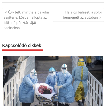
Bejegyzés
Úgy tett, mintha elpakolni
Halálos baleset, a sofőr
navigáció
segítene, közben ellopta az
bennégett az autóban
idős nő pénztárcáját
Szolnokon
Kapcsolódó cikkek