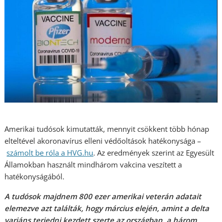
Amerikai tudósok kimutatták, mennyit csökkent több hónap
elteltével akoronavírus elleni védőoltások hatékonysága –
számolt be róla a HVG.hu
. Az eredmények szerint az Egyesült
Államokban használt mindhárom vakcina veszített a
hatékonyságából.
A tudósok majdnem 800 ezer amerikai veterán adatait
elemezve azt találták, hogy március elején, amint a delta
variáns terjedni kezdett szerte az országban, a három