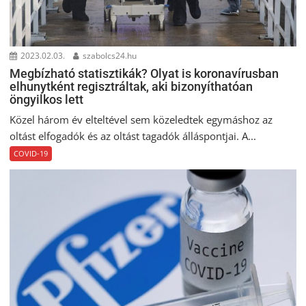
2023.02.03.
szabolcs24.hu
Megbízható statisztikák? Olyat is koronavírusban
elhunytként regisztráltak, aki bizonyíthatóan
öngyilkos lett
Közel három év elteltével sem közeledtek egymáshoz az
oltást elfogadók és az oltást tagadók álláspontjai. A...
COVID-19