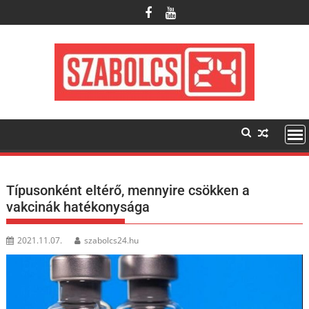
Skip
to
content
Típusonként eltérő, mennyire csökken a
vakcinák hatékonysága
2021.11.07.
szabolcs24.hu