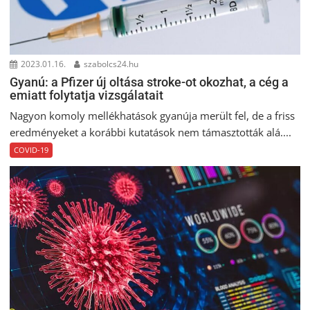
2023.01.16.
szabolcs24.hu
Gyanú: a Pfizer új oltása stroke-ot okozhat, a cég a
emiatt folytatja vizsgálatait
Nagyon komoly mellékhatások gyanúja merült fel, de a friss
eredményeket a korábbi kutatások nem támasztották alá....
COVID-19