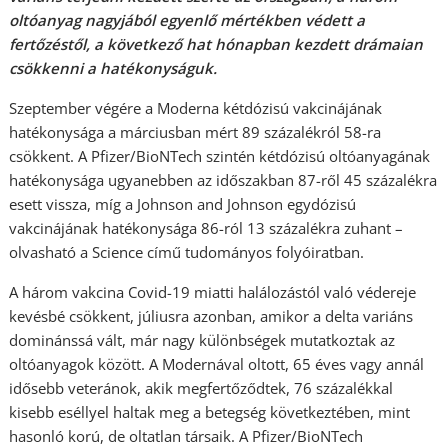
oltóanyag nagyjából egyenlő mértékben védett a
fertőzéstől, a következő hat hónapban kezdett drámaian
csökkenni a hatékonyságuk.
Szeptember végére a Moderna kétdózisú vakcinájának
hatékonysága a márciusban mért 89 százalékról 58-ra
csökkent. A Pfizer/BioNTech szintén kétdózisú oltóanyagának
hatékonysága ugyanebben az időszakban 87-ről 45 százalékra
esett vissza, míg a Johnson and Johnson egydózisú
vakcinájának hatékonysága 86-ról 13 százalékra zuhant –
olvasható a Science című tudományos folyóiratban.
A három vakcina Covid-19 miatti halálozástól való védereje
kevésbé csökkent, júliusra azonban, amikor a delta variáns
dominánssá vált, már nagy különbségek mutatkoztak az
oltóanyagok között. A Modernával oltott, 65 éves vagy annál
idősebb veteránok, akik megfertőződtek, 76 százalékkal
kisebb eséllyel haltak meg a betegség következtében, mint
hasonló korú, de oltatlan társaik. A Pfizer/BioNTech