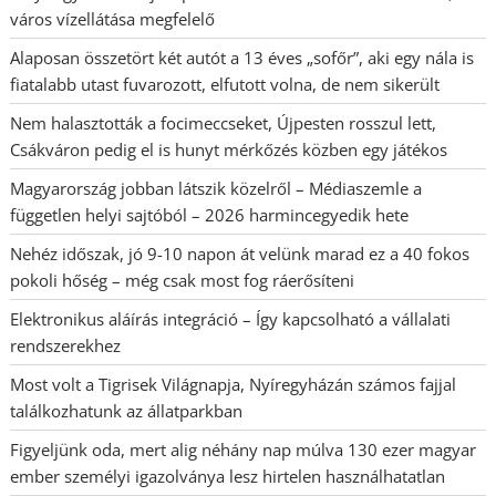
város vízellátása megfelelő
Alaposan összetört két autót a 13 éves „sofőr”, aki egy nála is
fiatalabb utast fuvarozott, elfutott volna, de nem sikerült
Nem halasztották a focimeccseket, Újpesten rosszul lett,
Csákváron pedig el is hunyt mérkőzés közben egy játékos
Magyarország jobban látszik közelről – Médiaszemle a
független helyi sajtóból – 2026 harmincegyedik hete
Nehéz időszak, jó 9-10 napon át velünk marad ez a 40 fokos
pokoli hőség – még csak most fog ráerősíteni
Elektronikus aláírás integráció – Így kapcsolható a vállalati
rendszerekhez
Most volt a Tigrisek Világnapja, Nyíregyházán számos fajjal
találkozhatunk az állatparkban
Figyeljünk oda, mert alig néhány nap múlva 130 ezer magyar
ember személyi igazolványa lesz hirtelen használhatatlan