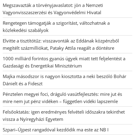
Megszavazták a törvényjavaslatot: jön a Nemzeti
Vagyonvisszaszerzési és Vagyonvédelmi Hivatal
Rengetegen támogatják a szigorítást, változhatnak a
közlekedési szabályok
Elvitte a tisztítótűz: visszavonták az Eddának közpénzből
megítélt százmilliókat, Pataky Attila reagált a döntésre
1000 milliárd forintos gyanús ügyek miatt tett feljelentést a
Gazdasági és Energetikai Minisztérium
Majka másodszor is nagyon kiosztotta a neki beszóló Bohár
Dánielt és a Fideszt
Pénztelen megyei foci, dráguló vasútfejlesztés: mire jut és
mire nem jut pénz vidéken – független vidéki lapszemle
Felsőoktatás: igen eredményes felvételi időszakra tekinthet
vissza a Nyíregyházi Egyetem
Szpari–Újpest rangadóval kezdődik ma este az NB I