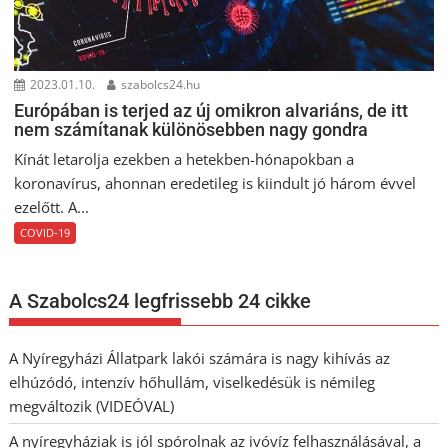
2023.01.10.
szabolcs24.hu
Európában is terjed az új omikron alvariáns, de itt
nem számítanak különösebben nagy gondra
Kínát letarolja ezekben a hetekben-hónapokban a
koronavírus, ahonnan eredetileg is kiindult jó három évvel
ezelőtt. A...
COVID-19
A Szabolcs24 legfrissebb 24 cikke
A Nyíregyházi Állatpark lakói számára is nagy kihívás az
elhúzódó, intenzív hőhullám, viselkedésük is némileg
megváltozik (VIDEÓVAL)
A nyíregyháziak is jól spórolnak az ivóvíz felhasználásával, a