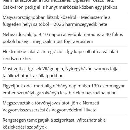
Nem halasztották a focimeccseket, Újpesten rosszul lett,
Csákváron pedig el is hunyt mérkőzés közben egy játékos
Magyarország jobban látszik közelről – Médiaszemle a
független helyi sajtóból – 2026 harmincegyedik hete
Nehéz időszak, jó 9-10 napon át velünk marad ez a 40 fokos
pokoli hőség – még csak most fog ráerősíteni
Elektronikus aláírás integráció – Így kapcsolható a vállalati
rendszerekhez
Most volt a Tigrisek Világnapja, Nyíregyházán számos fajjal
találkozhatunk az állatparkban
Figyeljünk oda, mert alig néhány nap múlva 130 ezer magyar
ember személyi igazolványa lesz hirtelen használhatatlan
Megszavazták a törvényjavaslatot: jön a Nemzeti
Vagyonvisszaszerzési és Vagyonvédelmi Hivatal
Rengetegen támogatják a szigorítást, változhatnak a
közlekedési szabályok