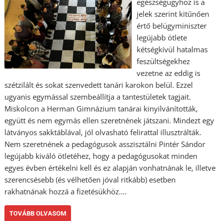
egészségügyhöz is a
jelek szerint kitűnően
értő belügyminiszter
legújabb ötlete
kétségkívül hatalmas
feszültségekhez
vezetne az eddig is
szétzilált és sokat szenvedett tanári karokon belül. Ezzel
ugyanis egymással szembeállítja a tantestületek tagjait.
Miskolcon a Herman Gimnázium tanárai kinyilvánították,
együtt és nem egymás ellen szeretnének játszani. Mindezt egy
látványos sakktáblával, jól olvasható felirattal illusztrálták.
Nem szeretnének a pedagógusok asszisztálni Pintér Sándor
legújabb kiváló ötletéhez, hogy a pedagógusokat minden
egyes évben értékelni kell és ez alapján vonhatnának le, illetve
szerencsésebb (és vélhetően jóval ritkább) esetben
rakhatnának hozzá a fizetésükhöz.…
TOVÁBB OLVASOM