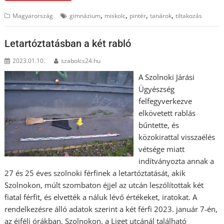
,
,
,
,
Magyarország
gimnázium
miskolc
pintér
tanárok
tiltakozás
Letartóztatásban a két rabló
2023.01.10.
szabolcs24.hu
A Szolnoki Járási
Ügyészség
felfegyverkezve
elkövetett rablás
bűntette, és
közokirattal visszaélés
vétsége miatt
indítványozta annak a
27 és 25 éves szolnoki férfinek a letartóztatását, akik
Szolnokon, múlt szombaton éjjel az utcán leszólítottak két
fiatal férfit, és elvették a náluk lévő értékeket, iratokat. A
rendelkezésre álló adatok szerint a két férfi 2023. január 7-én,
az éjféli órákban, Szolnokon, a Liget utcánál található