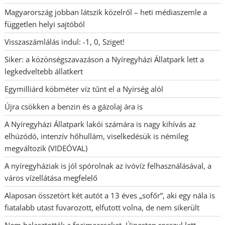
Magyarország jobban látszik közelről – heti médiaszemle a
független helyi sajtóból
Visszaszámlálás indul: -1, 0, Sziget!
Siker: a közönségszavazáson a Nyíregyházi Állatpark lett a
legkedveltebb állatkert
Egymilliárd köbméter víz tűnt el a Nyírség alól
Újra csökken a benzin és a gázolaj ára is
A Nyíregyházi Állatpark lakói számára is nagy kihívás az
elhúzódó, intenzív hőhullám, viselkedésük is némileg
megváltozik (VIDEÓVAL)
A nyíregyháziak is jól spórolnak az ivóvíz felhasználásával, a
város vízellátása megfelelő
Alaposan összetört két autót a 13 éves „sofőr”, aki egy nála is
fiatalabb utast fuvarozott, elfutott volna, de nem sikerült