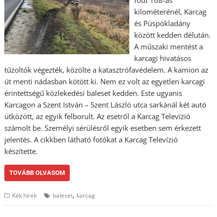
főút 168-as
kilométerénél, Karcag
és Püspökladány
között kedden délután.
A műszaki mentést a
karcagi hivatásos
tűzoltók végezték, közölte a katasztrófavédelem. A kamion az
út menti nádasban kötött ki. Nem ez volt az egyetlen karcagi
érintettségű közlekedési baleset kedden. Este ugyanis
Karcagon a Szent István – Szent László utca sarkánál két autó
ütközött, az egyik felborult. Az esetről a Karcag Televízió
számolt be. Személyi sérülésről egyik esetben sem érkezett
jelentés. A cikkben látható fotókat a Karcag Televízió
készítette.
TOVÁBB OLVASOM
,
Kék hírek
baleset
karcag