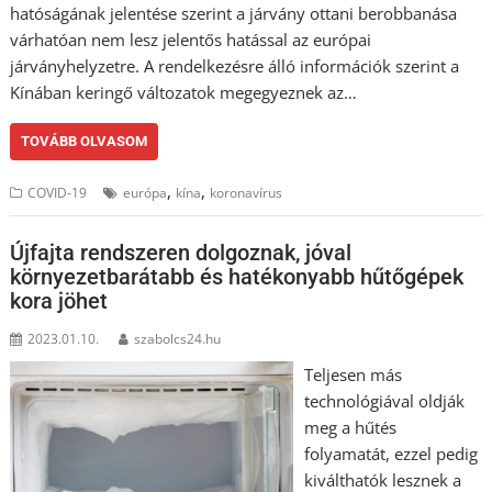
hatóságának jelentése szerint a járvány ottani berobbanása
várhatóan nem lesz jelentős hatással az európai
járványhelyzetre. A rendelkezésre álló információk szerint a
Kínában keringő változatok megegyeznek az…
TOVÁBB OLVASOM
,
,
COVID-19
európa
kína
koronavírus
Újfajta rendszeren dolgoznak, jóval
környezetbarátabb és hatékonyabb hűtőgépek
kora jöhet
2023.01.10.
szabolcs24.hu
Teljesen más
technológiával oldják
meg a hűtés
folyamatát, ezzel pedig
kiválthatók lesznek a