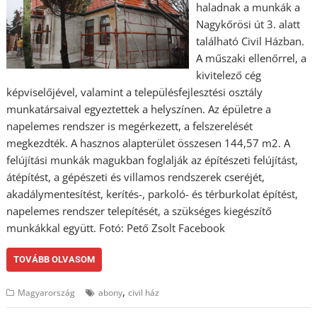
haladnak a munkák a
Nagykőrösi út 3. alatt
található Civil Házban.
A műszaki ellenőrrel, a
kivitelező cég
képviselőjével, valamint a településfejlesztési osztály
munkatársaival egyeztettek a helyszínen. Az épületre a
napelemes rendszer is megérkezett, a felszerelését
megkezdték. A hasznos alapterület összesen 144,57 m2. A
felújítási munkák magukban foglalják az építészeti felújítást,
átépítést, a gépészeti és villamos rendszerek cseréjét,
akadálymentesítést, kerítés-, parkoló- és térburkolat építést,
napelemes rendszer telepítését, a szükséges kiegészítő
munkákkal együtt. Fotó: Pető Zsolt Facebook
TOVÁBB OLVASOM
,
Magyarország
abony
civil ház