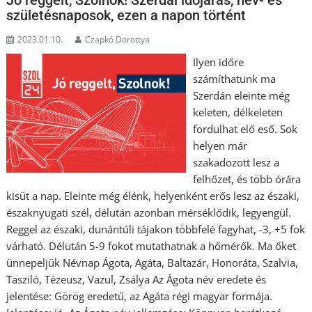
születésnaposok, ezen a napon történt
2023.01.10.
Czapkó Dorottya
Ilyen időre
számíthatunk ma
Szerdán eleinte még
keleten, délkeleten
fordulhat elő eső. Sok
helyen már
szakadozott lesz a
felhőzet, és több órára
kisüt a nap. Eleinte még élénk, helyenként erős lesz az északi,
északnyugati szél, délután azonban mérséklődik, legyengül.
Reggel az északi, dunántúli tájakon többfelé fagyhat, -3, +5 fok
várható. Délután 5-9 fokot mutathatnak a hőmérők. Ma őket
ünnepeljük Névnap Ágota, Agáta, Baltazár, Honoráta, Szalvia,
Tasziló, Tézeusz, Vazul, Zsálya Az Ágota név eredete és
jelentése: Görög eredetű, az Agáta régi magyar formája.