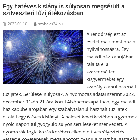
Egy hatéves kislány is súlyosan megsérült a
szilveszteri tűzijátékozásban
2023.01.10.
szabolcs24.hu
A rendőrség ezt az
esetet csak most hozta
nyilvánosságra. Egy
családi ház kapujában
találta el a
szerencsétlen
kisgyermeket egy
szabálytalanul használt
tűzijáték. Sérülései súlyosak. A nyomozás adatai szerint 2022.
december 31-én 21 óra körül Alsónemesapátiban, egy családi
ház kapubejárójában egy szabálytalanul használt tűzijáték
eltalált egy 6 éves kislányt. A baleset következtében a gyermek
nyolc napon túl gyógyuló súlyos sérüléseket szenvedett. A
nyomozók foglalkozás körében elkövetett veszélyeztetés
vétség elkövetésének megalapozott gyanúja miatt hallgatták ki