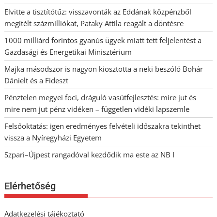
Elvitte a tisztítótűz: visszavonták az Eddának közpénzből
megítélt százmilliókat, Pataky Attila reagált a döntésre
1000 milliárd forintos gyanús ügyek miatt tett feljelentést a
Gazdasági és Energetikai Minisztérium
Majka másodszor is nagyon kiosztotta a neki beszóló Bohár
Dánielt és a Fideszt
Pénztelen megyei foci, dráguló vasútfejlesztés: mire jut és
mire nem jut pénz vidéken – független vidéki lapszemle
Felsőoktatás: igen eredményes felvételi időszakra tekinthet
vissza a Nyíregyházi Egyetem
Szpari–Újpest rangadóval kezdődik ma este az NB I
Elérhetőség
Adatkezelési tájékoztató