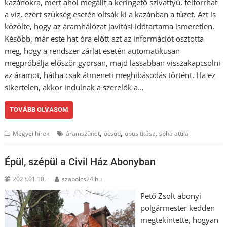
kazánokra, mert ahol megállt a keringető szivattyú, felforrhat
a víz, ezért szükség esetén oltsák ki a kazánban a tüzet. Azt is
közölte, hogy az áramhálózat javítási időtartama ismeretlen.
Később, már este hat óra előtt azt az információt osztotta
meg, hogy a rendszer zárlat esetén automatikusan
megpróbálja először gyorsan, majd lassabban visszakapcsolni
az áramot, hátha csak átmeneti meghibásodás történt. Ha ez
sikertelen, akkor indulnak a szerelők a…
TOVÁBB OLVASOM
,
,
,
Megyei hírek
áramszünet
öcsöd
opus titász
soha attila
Épül, szépül a Civil Ház Abonyban
2023.01.10.
szabolcs24.hu
Pető Zsolt abonyi
polgármester kedden
megtekintette, hogyan