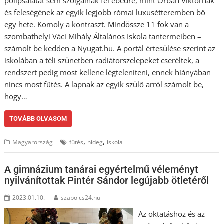
polipsalátát sem szolgálnak fel ebédre, mint Orbán Viktornak
és feleségének az egyik legjobb római luxusétteremben bő
egy hete. Komoly a kontraszt. Mindössze 11 fok van a
szombathelyi Váci Mihály Általános Iskola tantermeiben –
számolt be kedden a Nyugat.hu. A portál értesülése szerint az
iskolában a téli szünetben radiátorszelepeket cseréltek, a
rendszert pedig most kellene légteleníteni, ennek hiányában
nincs most fűtés. A lapnak az egyik szülő arról számolt be,
hogy…
TOVÁBB OLVASOM
,
,
Magyarország
fűtés
hideg
iskola
A gimnázium tanárai egyértelmű véleményt
nyilvánítottak Pintér Sándor legújabb ötletéről
2023.01.10.
szabolcs24.hu
Az oktatáshoz és az