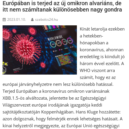
Európában is terjed az új omikron alvariáns, de
itt nem számítanak különösebben nagy gondra
2023.01.10.
szabolcs24.hu
Kínát letarolja ezekben
a hetekben-
hónapokban a
koronavírus, ahonnan
eredetileg is kiindult jó
három évvel ezelőtt. A
WHO viszont arra
számít, hogy ez az
európai járványhelyzetre nem lesz különösebb hatással.
Terjed Európában a koronavírus omikron variánsának
XBB.1.5-ös alváltozata, jelentette be az Egészségügyi
Világszervezet európai irodájának igazgatója keddi
sajtótájékoztatóján Koppenhágában. Hans Kluge hozzátette:
azon dolgoznak, hogy felmérjék ennek lehetséges hatásait. A
kínai helyzetről megjegyezte, az Európai Unió egészségügyi