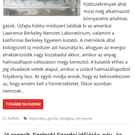
hűtőszekrények által
most még alkalmazott
környezetre ártalmas
gázok. Újfajta hűtési módszert találtak ki az amerikai
Lawrence Berkeley Nemzeti Laboratórium, valamint a
kaliforniai Berkeley Egyetem kutatói. A mérnökök által
kidolgozott új módszer azt használja ki, ahogyan az energia
elraktározódik vagy kiszabadul akkor, amikor az anyag
halmazállapot-változáson megy keresztül. A kutatók ehhez a
jég olvadását vették alapul, amikor a szilárd halmazállapotból
folyékony lesz. Az egyik módja annak, hogy ez bekövetkezzen
az, hogy emelni kell a hőmérsékletet. Ekkor azonban
nemcsak…
TOVÁBB OLVASOM
,
,
,
Külföld
fejlesztés
gázok
hűtőgép
környezet
Jó reggelt, Szolnok! Szerdai időjárás, név- és