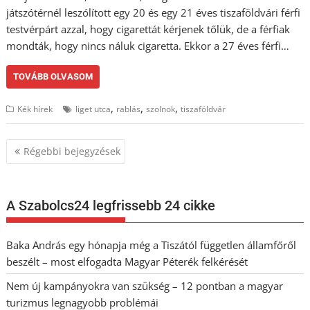
játszótérnél leszólított egy 20 és egy 21 éves tiszaföldvári férfi
testvérpárt azzal, hogy cigarettát kérjenek tőlük, de a férfiak
mondták, hogy nincs náluk cigaretta. Ekkor a 27 éves férfi…
TOVÁBB OLVASOM
,
,
,
Kék hírek
liget utca
rablás
szolnok
tiszaföldvár
Bejegyzés
Régebbi bejegyzések
navigáció
A Szabolcs24 legfrissebb 24 cikke
Baka András egy hónapja még a Tiszától független államfőről
beszélt – most elfogadta Magyar Péterék felkérését
Nem új kampányokra van szükség – 12 pontban a magyar
turizmus legnagyobb problémái