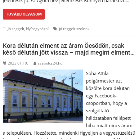
Jelentése: jó. Az Ágota név jellemzése: Könnyen barátkozó,…
TOVÁBB OLVASOM
Jó reggelt, Nyíregyháza!
jó reggelt szolnok
Kora délután elment az áram Öcsödön, csak
késő délután jött vissza – majd megint elment…
2023.01.10.
szabolcs24.hu
Soha Attila
polgármester azt
közölte kora délután
egy Facebook-
csoportban, hogy a
szolgáltató
hálózatában fellépett
hiba miatt nincs áram
a településen. Hozzátette, mindenki figyeljen a vegyestüzelésű