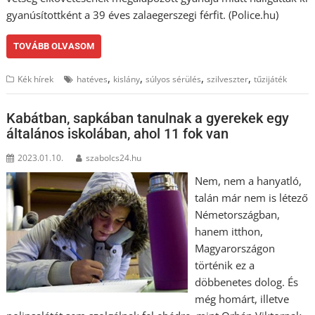
gyanúsítottként a 39 éves zalaegerszegi férfit. (Police.hu)
TOVÁBB OLVASOM
,
,
,
,
Kék hírek
hatéves
kislány
súlyos sérülés
szilveszter
tűzijáték
Kabátban, sapkában tanulnak a gyerekek egy
általános iskolában, ahol 11 fok van
2023.01.10.
szabolcs24.hu
Nem, nem a hanyatló,
talán már nem is létező
Németországban,
hanem itthon,
Magyarországon
történik ez a
döbbenetes dolog. És
még homárt, illetve