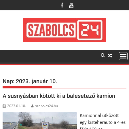
Skip
to
content
Nap:
2023. január 10.
A susnyásban kötött ki a balesetező kamion
2023.01.10.
szabolcs24.hu
Kamionnal ütközött
egy kisteherautó a 4-es