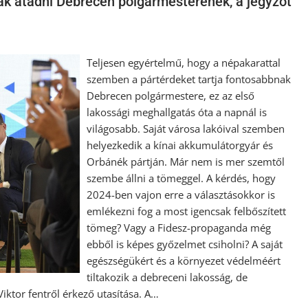
tak átadni Debrecen polgármesterének, a jegyzőt
Teljesen egyértelmű, hogy a népakarattal
szemben a pártérdeket tartja fontosabbnak
Debrecen polgármestere, ez az első
lakossági meghallgatás óta a napnál is
világosabb. Saját városa lakóival szemben
helyezkedik a kínai akkumulátorgyár és
Orbánék pártján. Már nem is mer szemtől
szembe állni a tömeggel. A kérdés, hogy
2024-ben vajon erre a választásokkor is
emlékezni fog a most igencsak felbőszített
tömeg? Vagy a Fidesz-propaganda még
ebből is képes győzelmet csiholni? A saját
egészségükért és a környezet védelméért
tiltakozik a debreceni lakosság, de
ktor fentről érkező utasítása. A…