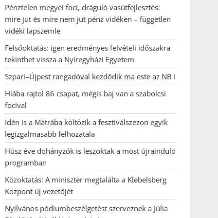
Pénztelen megyei foci, dráguló vasútfejlesztés:
mire jut és mire nem jut pénz vidéken – független
vidéki lapszemle
Felsőoktatás: igen eredményes felvételi időszakra
tekinthet vissza a Nyíregyházi Egyetem
Szpari–Újpest rangadóval kezdődik ma este az NB I
Hiába rajtol 86 csapat, mégis baj van a szabolcsi
focival
Idén is a Mátrába költözik a fesztiválszezon egyik
legizgalmasabb felhozatala
Húsz éve dohányzók is leszoktak a most újrainduló
programban
Közoktatás: A miniszter megtalálta a Klebelsberg
Központ új vezetőjét
Nyilvános pódiumbeszélgetést szerveznek a Júlia