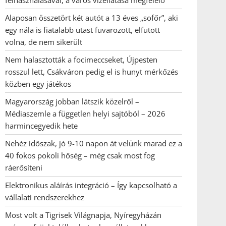
felhasználásával, a város vízellátása megfelelő
Alaposan összetört két autót a 13 éves „sofőr”, aki
egy nála is fiatalabb utast fuvarozott, elfutott
volna, de nem sikerült
Nem halasztották a focimeccseket, Újpesten
rosszul lett, Csákváron pedig el is hunyt mérkőzés
közben egy játékos
Magyarország jobban látszik közelről –
Médiaszemle a független helyi sajtóból – 2026
harmincegyedik hete
Nehéz időszak, jó 9-10 napon át velünk marad ez a
40 fokos pokoli hőség – még csak most fog
ráerősíteni
Elektronikus aláírás integráció – Így kapcsolható a
vállalati rendszerekhez
Most volt a Tigrisek Világnapja, Nyíregyházán