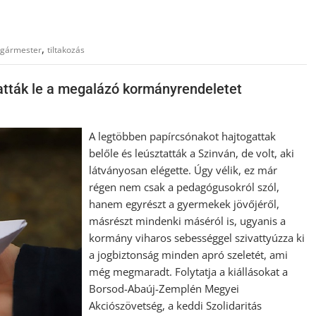
,
lgármester
tiltakozás
atták le a megalázó kormányrendeletet
A legtöbben papírcsónakot hajtogattak
belőle és leúsztatták a Szinván, de volt, aki
látványosan elégette. Úgy vélik, ez már
régen nem csak a pedagógusokról szól,
hanem egyrészt a gyermekek jövőjéről,
másrészt mindenki máséról is, ugyanis a
kormány viharos sebességgel szivattyúzza ki
a jogbiztonság minden apró szeletét, ami
még megmaradt. Folytatja a kiállásokat a
Borsod-Abaúj-Zemplén Megyei
Akciószövetség, a keddi Szolidaritás