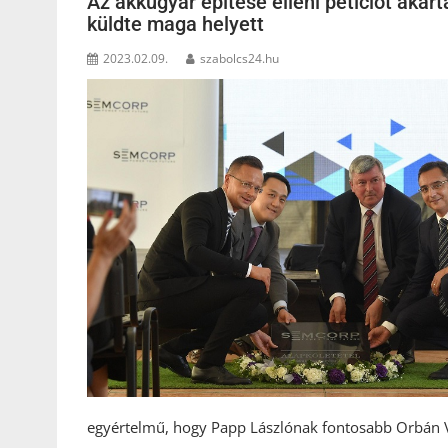
Az akkugyár építése elleni petíciót akar
küldte maga helyett
2023.02.09.
szabolcs24.hu
egyértelmű, hogy Papp Lászlónak fontosabb Orbán Vi