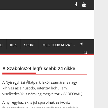
 a város vízellátása megfelelő
LD
KÉK
SPORT
MÉG TÖBB ROVAT
A Szabolcs24 legfrissebb 24 cikke
A Nyíregyházi Állatpark lakói számára is nagy
kihívás az elhúzódó, intenzív hőhullám,
viselkedésük is némileg megváltozik (VIDEÓVAL)
A nyíregyháziak is jól spórolnak az ivóvíz