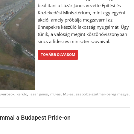
beállítani a Lázár János vezette Építési és
Közlekedési Minisztérium, mint egy egyéni
akció, amely próbálja megzavarni az
ünnepekre készülő lakosság nyugalmát. Úgy
tűnik, a valóság megint köszönőviszonyban
sincs a fideszes miniszter szavaival.
TOVÁBB OLVASOM
,
,
,
,
,
,
uvarozók
kerülő
lázár jános
m0-ás
M3-as
szabolcs-szatmár-bereg megye
ommal a Budapest Pride-on