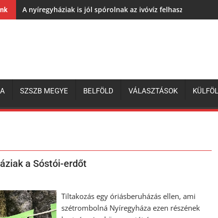
A nyíregyháziak is jól spórolnak az ivóvíz felhasználásával,
ink
ZA
SZSZB MEGYE
BELFÖLD
VÁLASZTÁSOK
KÜLFÖ
háziak a Sóstói-erdőt
Tiltakozás egy óriásberuházás ellen, ami
szétrombolná Nyíregyháza ezen részének