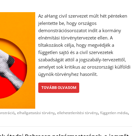
Az aHang civil szervezet múlt hét pénteken
jelentette be, hogy országos
demonstrációsorozatot indít a kormány
elnémítási törvénytervezete ellen. A
tiltakozások célja, hogy megvédjék a
független sajtó és a civil szervezetek
szabadságát attól a jogszabály-tervezettől,
amelyet sok kritikus az oroszországi külföldi
ügynök-törvényhez hasonlít.
TOVÁBB OLVASOM
,
,
,
,
nstráció
elhallgattatási törvény
ellehetetlenítési törvény
független média