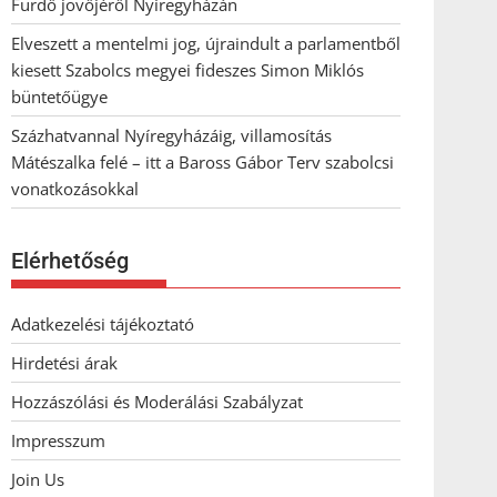
Fürdő jövőjéről Nyíregyházán
Elveszett a mentelmi jog, újraindult a parlamentből
kiesett Szabolcs megyei fideszes Simon Miklós
büntetőügye
Százhatvannal Nyíregyházáig, villamosítás
Mátészalka felé – itt a Baross Gábor Terv szabolcsi
vonatkozásokkal
Elérhetőség
Adatkezelési tájékoztató
Hirdetési árak
Hozzászólási és Moderálási Szabályzat
Impresszum
Join Us