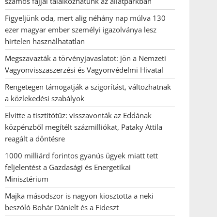
számos fajjal találkozhatunk az állatparkban
Figyeljünk oda, mert alig néhány nap múlva 130
ezer magyar ember személyi igazolványa lesz
hirtelen használhatatlan
Megszavazták a törvényjavaslatot: jön a Nemzeti
Vagyonvisszaszerzési és Vagyonvédelmi Hivatal
Rengetegen támogatják a szigorítást, változhatnak
a közlekedési szabályok
Elvitte a tisztítótűz: visszavonták az Eddának
közpénzből megítélt százmilliókat, Pataky Attila
reagált a döntésre
1000 milliárd forintos gyanús ügyek miatt tett
feljelentést a Gazdasági és Energetikai
Minisztérium
Majka másodszor is nagyon kiosztotta a neki
beszóló Bohár Dánielt és a Fideszt