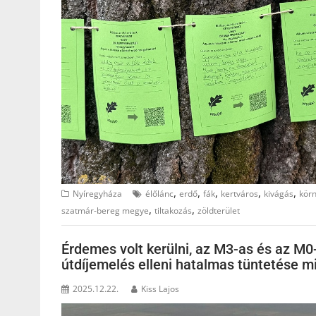
,
,
,
,
,
Nyíregyháza
élőlánc
erdő
fák
kertváros
kivágás
kör
,
,
szatmár-bereg megye
tiltakozás
zöldterület
Érdemes volt kerülni, az M3-as és az M0-
útdíjemelés elleni hatalmas tüntetése mi
2025.12.22.
Kiss Lajos