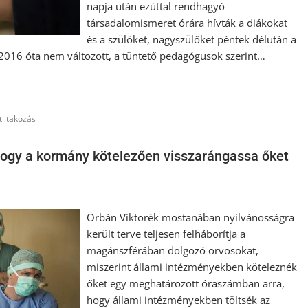
napja után ezúttal rendhagyó
társadalomismeret órára hívták a diákokat
és a szülőket, nagyszülőket péntek délután a
t 2016 óta nem változott, a tüntető pedagógusok szerint…
tiltakozás
hogy a kormány kötelezően visszarángassa őket
Orbán Viktorék mostanában nyilvánosságra
került terve teljesen felháborítja a
magánszférában dolgozó orvosokat,
miszerint állami intézményekben köteleznék
őket egy meghatározott óraszámban arra,
hogy állami intézményekben töltsék az