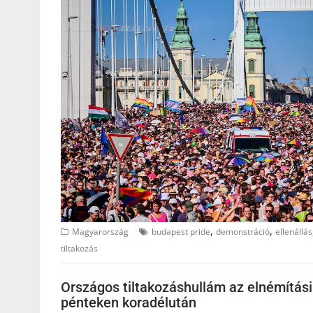
,
,
Magyarország
budapest pride
demonstráció
ellenállás
tiltakozás
Országos tiltakozáshullám az elnémítási
pénteken koradélután