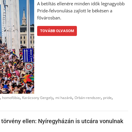
A betiltás ellenére minden idők legnagyobb
Pride-felvonulása zajlott le békésen a
fővárosban.
TOVÁBB OLVASOM
,
,
,
,
,
,
homofóbia
Karácsony Gergely
mi hazánk
Orbán-rendszer
pride
 törvény ellen: Nyíregyházán is utcára vonulnak