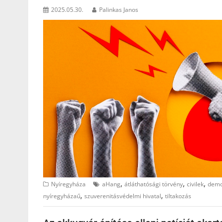
2025.05.30.
Palinkas Janos
,
,
,
Nyíregyháza
aHang
átláthatósági törvény
civilek
demo
,
,
nyíregyházaű
szuverenitásvédelmi hivatal
tiltakozás