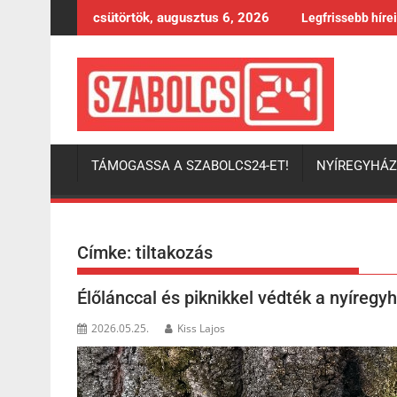
Skip
csütörtök, augusztus 6, 2026
Legfrissebb híre
to
content
TÁMOGASSA A SZABOLCS24-ET!
NYÍREGYHÁ
Címke:
tiltakozás
Élőlánccal és piknikkel védték a nyíregy
2026.05.25.
Kiss Lajos