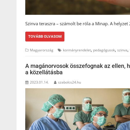
Szinva teraszra – számolt be róla a Minap. A helyze
TOVÁBB OLVASOM
,
,
,
Magyarország
kormányrendelet
pedagógusok
szinva
A magánorvosok összefognak az ellen, 
a közellátásba
2023.01.14.
szabolcs24.hu