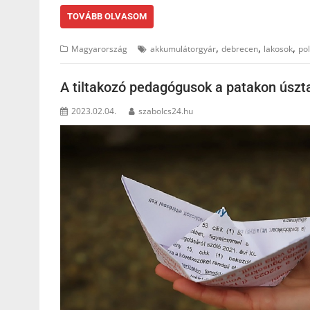
TOVÁBB OLVASOM
,
,
,
Magyarország
akkumulátorgyár
debrecen
lakosok
po
A tiltakozó pedagógusok a patakon úszt
2023.02.04.
szabolcs24.hu