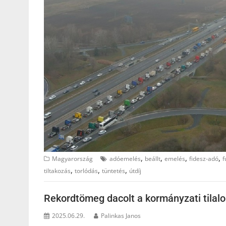
,
,
,
,
Magyarország
adóemelés
beállt
emelés
fidesz-adó
f
,
,
,
tiltakozás
torlódás
tüntetés
útdíj
Rekordtömeg dacolt a kormányzati tilal
2025.06.29.
Palinkas Janos