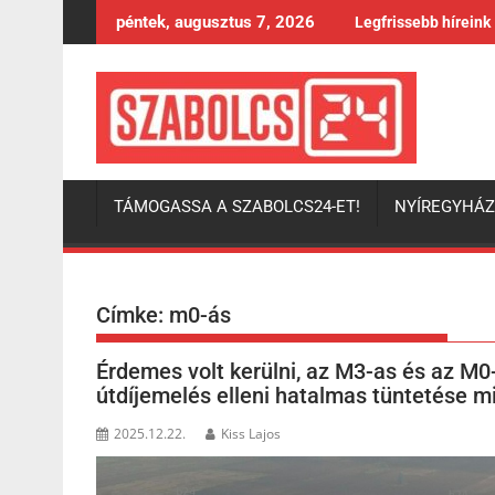
Skip
péntek, augusztus 7, 2026
Legfrissebb híreink
to
content
TÁMOGASSA A SZABOLCS24-ET!
NYÍREGYHÁ
Címke:
m0-ás
Érdemes volt kerülni, az M3-as és az M0-
útdíjemelés elleni hatalmas tüntetése mi
2025.12.22.
Kiss Lajos