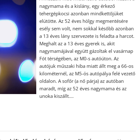
nagymama és a kislány, egy érkező
tehergépkocsi azonban mindkettőjüket
elütötte. Az 52 éves hölgy megmentésére
esély sem volt, nem sokkal később azonban
a 13 éves lány szervezete is feladta a harcot.
Meghalt az a 13 éves gyerek is, akit
nagymamájával együtt gázoltak el vasárnap
Fót térségében, az M0-s autóúton. Az
autójuk műszaki hiba miatt állt meg a 66-os
kilométernél, az M5-ös autópálya felé vezető
oldalon. A sofőr (a nő párja) az autóban
maradt, míg az 52 éves nagymama és az
unoka kiszállt.…