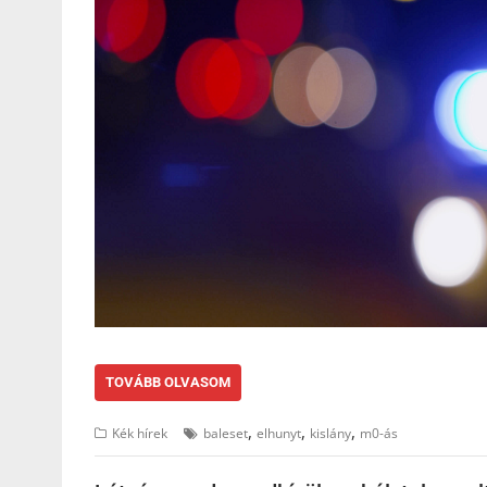
TOVÁBB OLVASOM
,
,
,
Kék hírek
baleset
elhunyt
kislány
m0-ás