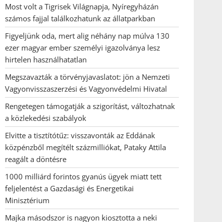
Most volt a Tigrisek Világnapja, Nyíregyházán
számos fajjal találkozhatunk az állatparkban
Figyeljünk oda, mert alig néhány nap múlva 130
ezer magyar ember személyi igazolványa lesz
hirtelen használhatatlan
Megszavazták a törvényjavaslatot: jön a Nemzeti
Vagyonvisszaszerzési és Vagyonvédelmi Hivatal
Rengetegen támogatják a szigorítást, változhatnak
a közlekedési szabályok
Elvitte a tisztítótűz: visszavonták az Eddának
közpénzből megítélt százmilliókat, Pataky Attila
reagált a döntésre
1000 milliárd forintos gyanús ügyek miatt tett
feljelentést a Gazdasági és Energetikai
Minisztérium
Majka másodszor is nagyon kiosztotta a neki