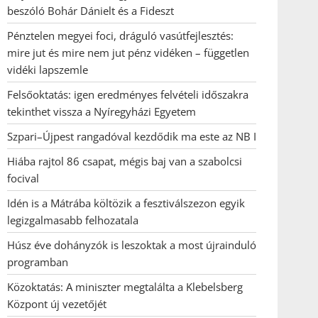
beszóló Bohár Dánielt és a Fideszt
Pénztelen megyei foci, dráguló vasútfejlesztés:
mire jut és mire nem jut pénz vidéken – független
vidéki lapszemle
Felsőoktatás: igen eredményes felvételi időszakra
tekinthet vissza a Nyíregyházi Egyetem
Szpari–Újpest rangadóval kezdődik ma este az NB I
Hiába rajtol 86 csapat, mégis baj van a szabolcsi
focival
Idén is a Mátrába költözik a fesztiválszezon egyik
legizgalmasabb felhozatala
Húsz éve dohányzók is leszoktak a most újrainduló
programban
Közoktatás: A miniszter megtalálta a Klebelsberg
Központ új vezetőjét