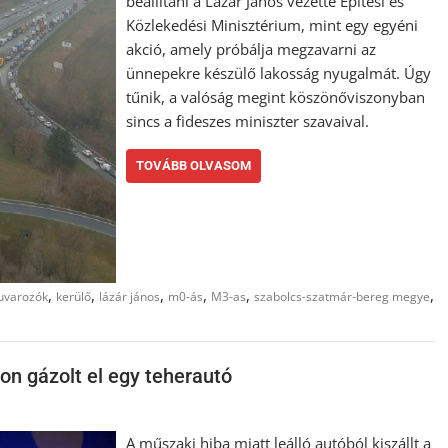
beállítani a Lázár János vezette Építési és
Közlekedési Minisztérium, mint egy egyéni
akció, amely próbálja megzavarni az
ünnepekre készülő lakosság nyugalmát. Úgy
tűnik, a valóság megint köszönőviszonyban
sincs a fideszes miniszter szavaival.
TOVÁBB OLVASOM
,
,
,
,
,
,
uvarozók
kerülő
lázár jános
m0-ás
M3-as
szabolcs-szatmár-bereg megye
son gázolt el egy teherautó
A műszaki hiba miatt leálló autóból kiszállt a