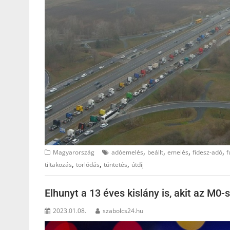
,
,
,
,
Magyarország
adóemelés
beállt
emelés
fidesz-adó
f
,
,
,
tiltakozás
torlódás
tüntetés
útdíj
Elhunyt a 13 éves kislány is, akit az M0-
2023.01.08.
szabolcs24.hu