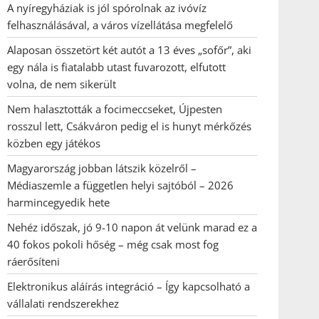
A nyíregyháziak is jól spórolnak az ivóvíz
felhasználásával, a város vízellátása megfelelő
Alaposan összetört két autót a 13 éves „sofőr”, aki
egy nála is fiatalabb utast fuvarozott, elfutott
volna, de nem sikerült
Nem halasztották a focimeccseket, Újpesten
rosszul lett, Csákváron pedig el is hunyt mérkőzés
közben egy játékos
Magyarország jobban látszik közelről –
Médiaszemle a független helyi sajtóból – 2026
harmincegyedik hete
Nehéz időszak, jó 9-10 napon át velünk marad ez a
40 fokos pokoli hőség – még csak most fog
ráerősíteni
Elektronikus aláírás integráció – Így kapcsolható a
vállalati rendszerekhez