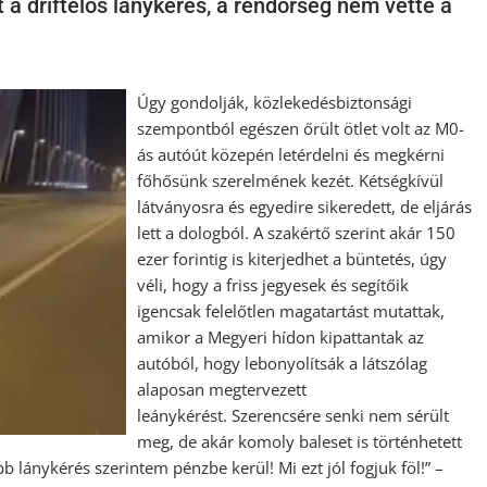
t a driftelős lánykérés, a rendőrség nem vette a
Úgy gondolják, közlekedésbiztonsági
szempontból egészen őrült ötlet volt az M0-
ás autóút közepén letérdelni és megkérni
főhősünk szerelmének kezét. Kétségkívül
látványosra és egyedire sikeredett, de eljárás
lett a dologból. A szakértő szerint akár 150
ezer forintig is kiterjedhet a büntetés, úgy
véli, hogy a friss jegyesek és segítőik
igencsak felelőtlen magatartást mutattak,
amikor a Megyeri hídon kipattantak az
autóból, hogy lebonyolítsák a látszólag
alaposan megtervezett
leánykérést. Szerencsére senki nem sérült
meg, de akár komoly baleset is történhetett
bb lánykérés szerintem pénzbe kerül! Mi ezt jól fogjuk föl!” –