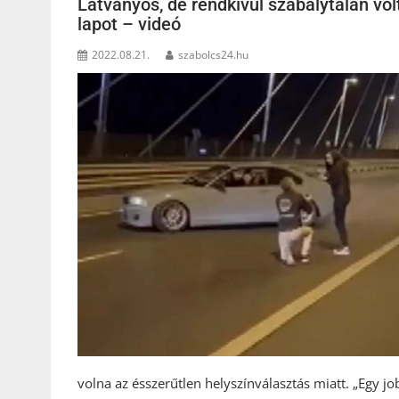
Látványos, de rendkívül szabálytalan vol
lapot – videó
2022.08.21.
szabolcs24.hu
volna az ésszerűtlen helyszínválasztás miatt. „Egy jo