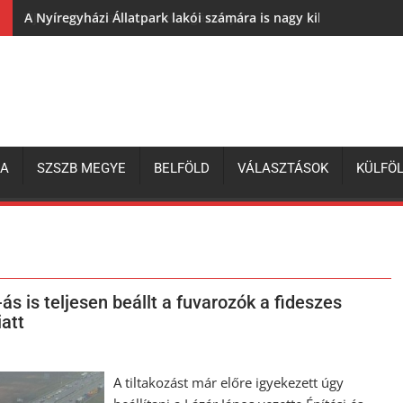
A Nyíregyházi Állatpark lakói számára is nagy kihívás az elh
ZA
SZSZB MEGYE
BELFÖLD
VÁLASZTÁSOK
KÜLFÖ
ás is teljesen beállt a fuvarozók a fideszes
att
A tiltakozást már előre igyekezett úgy