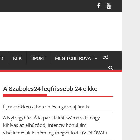
úzódó, intenzív hőhullám, viselkedésük is némileg megváltozik (VI
LD
KÉK
SPORT
MÉG TÖBB ROVAT
A Szabolcs24 legfrissebb 24 cikke
Újra csökken a benzin és a gázolaj ára is
A Nyíregyházi Állatpark lakói számára is nagy
kihívás az elhúzódó, intenzív hőhullám,
viselkedésük is némileg megváltozik (VIDEÓVAL)